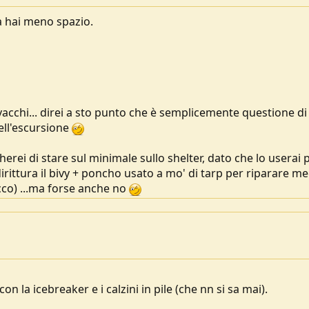
a hai meno spazio.
vacchi... direi a sto punto che è semplicemente questione di 
dell'escursione
rei di stare sul minimale sullo shelter, dato che lo userai 
rittura il bivy + poncho usato a mo' di tarp per riparare me
cco) ...ma forse anche no
on la icebreaker e i calzini in pile (che nn si sa mai).