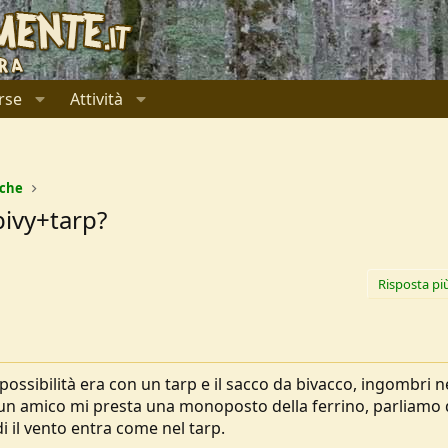
rse
Attività
ache
bivy+tarp?
Risposta pi
ossibilità era con un tarp e il sacco da bivacco, ingombri n
 un amico mi presta una monoposto della ferrino, parliamo 
i il vento entra come nel tarp.