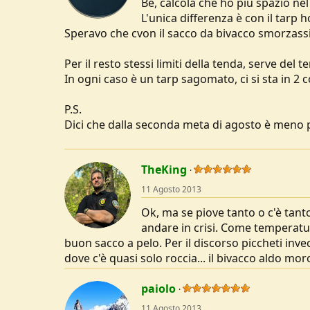
Be, calcola che ho più spazio nel
L'unica differenza è con il tarp 
Speravo che cvon il sacco da bivacco smorzassi u
Per il resto stessi limiti della tenda, serve del 
In ogni caso è un tarp sagomato, ci si sta in 2
P.S.
Dici che dalla seconda meta di agosto è meno pr
TheKing
11 Agosto 2013
Ok, ma se piove tanto o c'è tanto 
andare in crisi. Come temperatur
buon sacco a pelo. Per il discorso piccheti invec
dove c'è quasi solo roccia... il bivacco aldo mor
paiolo
11 Agosto 2013