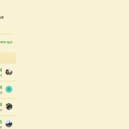
se
ere qui.
4
et
4
R
od
4
so
6
oe