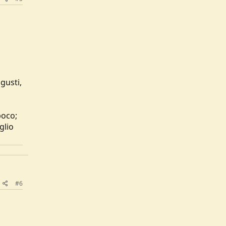
gusti,
poco;
glio
#6