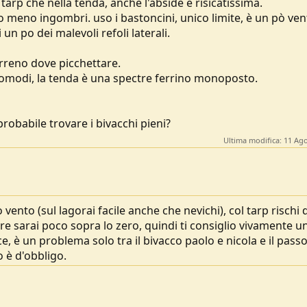
 tarp che nella tenda, anche l'abside è risicatissima.
ho meno ingombri. uso i bastoncini, unico limite, è un pò ve
n po dei malevoli refoli laterali.
terreno dove picchettare.
 comodi, la tenda è una spectre ferrino monoposto.
obabile trovare i bivacchi pieni?
Ultima modifica:
11 Ago
vento (sul lagorai facile anche che nevichi), col tarp rischi d
e sarai poco sopra lo zero, quindi ti consiglio vivamente u
e, è un problema solo tra il bivacco paolo e nicola e il passo 
o è d'obbligo.