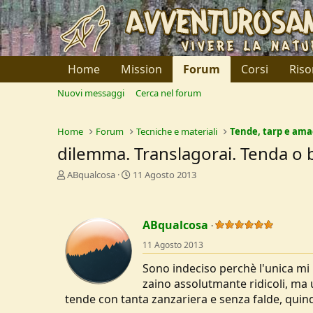
Home
Mission
Forum
Corsi
Riso
Nuovi messaggi
Cerca nel forum
Home
Forum
Tecniche e materiali
Tende, tarp e am
dilemma. Translagorai. Tenda o 
C
D
ABqualcosa
11 Agosto 2013
r
a
e
t
a
a
ABqualcosa
t
d
o
i
11 Agosto 2013
r
I
e
n
Sono indeciso perchè l'unica mi p
D
i
zaino assolutmante ridicoli, ma
i
z
tende con tanta zanzariera e senza falde, quind
s
i
c
o