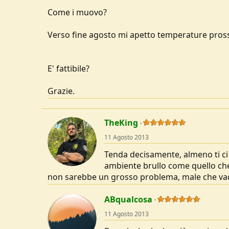
u
Come i muovo?
s
s
Verso fine agosto mi apetto temperature prossi
i
o
n
e
E' fattibile?
Grazie.
TheKing
11 Agosto 2013
Tenda decisamente, almeno ti ci 
ambiente brullo come quello che 
non sarebbe un grosso problema, male che vada
ABqualcosa
11 Agosto 2013