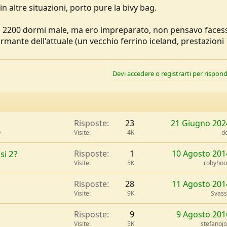
in altre situazioni, porto pure la bivy bag.
a 2200 dormi male, ma ero impreparato, non pensavo faces
rmante dell'attuale (un vecchio ferrino iceland, prestazioni
Devi accedere o registrarti per rispond
Risposte
23
21 Giugno 202
Visite
4K
d
2
si 2?
Risposte
1
10 Agosto 201
Visite
5K
robyho
Risposte
28
11 Agosto 201
Visite
9K
Svas
Risposte
9
9 Agosto 201
Visite
5K
stefanoj