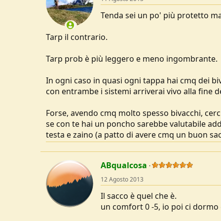
Tenda sei un po' più protetto m
Tarp il contrario.
Tarp prob è più leggero e meno ingombrante.
In ogni caso in quasi ogni tappa hai cmq dei bi
con entrambe i sistemi arriverai vivo alla fine 
Forse, avendo cmq molto spesso bivacchi, cerche
se con te hai un poncho sarebbe valutabile addi
testa e zaino (a patto di avere cmq un buon sa
ABqualcosa
12 Agosto 2013
Il sacco è quel che è.
un comfort 0 -5, io poi ci dormo c