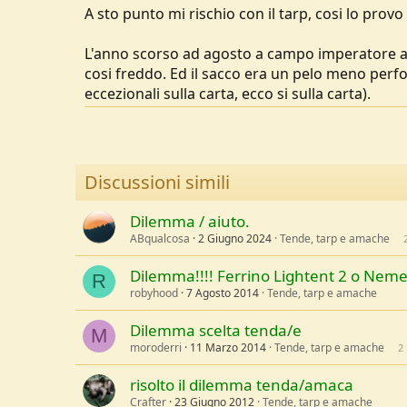
A sto punto mi rischio con il tarp, cosi lo provo 
L'anno scorso ad agosto a campo imperatore 
cosi freddo. Ed il sacco era un pelo meno perfo
eccezionali sulla carta, ecco si sulla carta).
Discussioni simili
Dilemma / aiuto.
ABqualcosa
2 Giugno 2024
Tende, tarp e amache
Dilemma!!!! Ferrino Lightent 2 o Neme
R
robyhood
7 Agosto 2014
Tende, tarp e amache
Dilemma scelta tenda/e
M
moroderri
11 Marzo 2014
Tende, tarp e amache
2
risolto il dilemma tenda/amaca
Crafter
23 Giugno 2012
Tende, tarp e amache