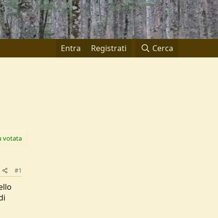
Entra
Registrati
Cerca
ù votata
#1
ello
di