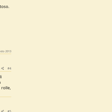
ntoso.
sto 2013
#4
i
n
rolle,
#5