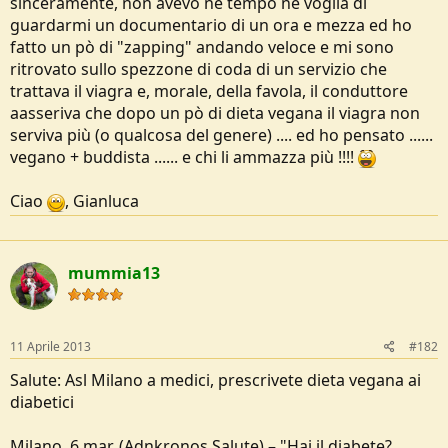
sinceramente, non avevo nè tempo nè voglia di
e
guardarmi un documentario di un ora e mezza ed ho
fatto un pò di "zapping" andando veloce e mi sono
ritrovato sullo spezzone di coda di un servizio che
trattava il viagra e, morale, della favola, il conduttore
aasseriva che dopo un pò di dieta vegana il viagra non
serviva più (o qualcosa del genere) .... ed ho pensato ......
vegano + buddista ...... e chi li ammazza più !!!!
Ciao
, Gianluca
mummia13
11 Aprile 2013
#182
Salute: Asl Milano a medici, prescrivete dieta vegana ai
diabetici
Milano, 6 mar. (Adnkronos Salute) – "Hai il diabete?