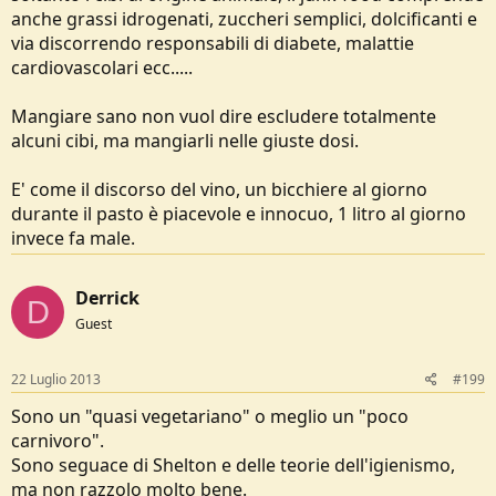
una vecchiaia meno malata), nei paesi ricchi, come l'italia, i morti di
anche grassi idrogenati, zuccheri semplici, dolcificanti e
vecchiaia sono finiti; ora si morirà tutti prematuramente
principalmente di malattie legate all'alimentazione (tumori, infarti,
via discorrendo responsabili di diabete, malattie
ictus, ecc...)
cardiovascolari ecc.....
Mangiare sano non vuol dire escludere totalmente
alcuni cibi, ma mangiarli nelle giuste dosi.
E' come il discorso del vino, un bicchiere al giorno
durante il pasto è piacevole e innocuo, 1 litro al giorno
invece fa male.
Derrick
D
Guest
22 Luglio 2013
#199
Sono un "quasi vegetariano" o meglio un "poco
carnivoro".
Sono seguace di Shelton e delle teorie dell'igienismo,
ma non razzolo molto bene.