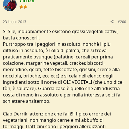
Cico28
23 Luglio 2013
#200
Si Sile, indubbiamente esistono grassi vegetali cattivi;
basta conoscerli.
Purtroppo tra i peggiori in assoluto, nonchè il più
diffuso in assoluto, è l'olio di palma, che si trova
praticamente ovunque (patatine, cereali per prima
colazione, margarine vegetali, cracker, biscotti,
merendine, gelati, fette biscottate, grissini, creme alla
nocciola, brioche, ecc ecc) e si cela nell'elenco degli
ingredienti sotto il nome di OLI VEGETALI (che uno dice:
tòh, è salutare). Guarda caso è quello che all'industria
costa di meno in assoluto e per nulla interessa se ci fa
schiattare anzitempo.
Ciao Derrik, attenzione che fai i9l tipico errore dei
vegetariani; non mangio carne e mi abbuffo di
formaggi. I latticini sono i peggiori allergizzanti