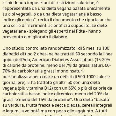
richiedendo imposizioni di restrizioni caloriche, è
rappresentata da una dieta vegana basata unicamente
su cibi vegetali, o da una dieta vegetariana a basso
indice glicemico", recita il documento che riporta anche
una serie di riferimenti scientifici a supporto. Le diete
vegetariane - spiegano gli esperti nel Pdta - hanno
prevenuto o migliorato il diabete.
Uno studio controllato randomizzato "di 5 mesi su 100
diabetici di tipo 2 obesi ne ha trattati 50 secondo la linea
guida dell'Ada, American Diabetes Association, (15-20%
di calorie da proteine, meno del 7% da grassi saturi, 60-
70% da carboidrati e grassi monoinsaturi,
personalizzata per creare un deficit di 500-1000 calorie
giornaliere). E ha trattato gli altri 50 con una dieta
vegana (più vitamina B12) con un 65% o più di calorie da
carboidrati a basso indice glicemico, meno del 20% da
grassi e meno del 15% da proteine". Una dieta "basata
su verdura, frutta fresca e secca oleosa, cereali integrali
e legumi, a volontà ma con poco olio aggiunto. A tutti