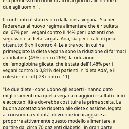
era permesso un drink di alcol al giorno alle donne e
due agli uomini".
Il confronto è stato vinto dalla dieta vegana. Sia per
l'aderenza al nuovo regime alimentare che è risultata
del 67% per i vegani contro il 44% per i pazienti che
seguivano la dieta targata Ada, sia per il calo di peso
ottenuto: 6 chili contro 4. Le altre voci in cui ha
primeggiato la dieta vegana sono la riduzione di farmaci
antidiabete (43% contro 26%), la riduzione
dell'emoglobina glicata, che è stata dell'1,48% per i
vegani contro lo 0,81% dei pazienti in 'dieta Ada', e il
colesterolo Ldl (-23 contro -11).
"Le due diete - concludono gli esperti - hanno dato
miglioramenti ma quella vegana maggiori risultati clinici
e accettabilità e dovrebbe costituire la prima scelta. La
buona accettazione rispetto alle diete classiche, legata
al consumo a volontà, dovrebbe incoraggiare a
proporre attivamente questo modello alimentare, a
partire dai circa 70 pazienti diabetici, in gran parte