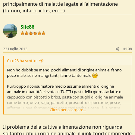
principalmente di malattie legate all'alimentazione
(tumori, infarti, ictus, ecc...)
Sile86
22 Luglio 2013
#198
Cico28 ha scritto:
Non ho dubbi! se mangi pochi alimenti di origine animale, fanno
poco male, se ne mangi tanti, fanno tanto male
Purtroppo il consumatore medio assume alimenti di origine
animale in quantità elevata in TUTTI i pasti della giornata: latte o
cappuccio con biscotti o brios, paste con sughi di origine animale
come burro, uova, ragù, pancetta, prosciutto e poi carne, pesce,
affettati, uova, formaggi ecc ecc e così anche a cena.. è la nostra
Clicca per allargare...
cultura ignorante e la gola che comanda, non la consapevolezza.
Come dice il Dott. Colin Campbell (vi consiglio il suo libro "The China
Il problema della cattiva alimentazione non riguarda
Study" per regalarvi qualce anno di vita in più, o nel migliore dei casi
soltanto i cibi di origine animale, il junk-food comprende