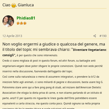
Ciao
, Gianluca
Phidias81
12 Aprile 2013
#190
Non voglio ergermi a giudice o qualcosa del genere, ma
il titolo del topic mi sembrava chiaro: "
Diventare Vegetariano:
consigli"
,
è per questo che sono intervenuto.
Credo ci siano migliaia di post in questo forum, ed altri forum, su battaglie anti
vegetariani-vegani
dove poter sfogare le proprie convinzioni. Quindi non vedo perchè
inserirsi nella discussione, fuorviando dall'oggetto del
topic.
Così come sulla naturalezza o meno di assumere integratori, o prendere
la b12 da
iniezioni fatte agli animali
, ci s
ono miliardi di pagine e discussioni, basta usare big G.
Potremmo stare anni qui a fare ping pong di studi, ad iniziare dall'
American
Dietetic
Association che elogia la dieta priva di carne, e non stiamo parlando di un istituto di
parte, anzi!! E per quanto mi ri
guarda le lin
ee guida dell'Oms potrebbero essere
equivalenti a carta straccia
,
ma questo conta poco.
Quindi ognuno sa nella propria
coscienza chi ha la mente chiusa e vuole soluzioni già pronte...