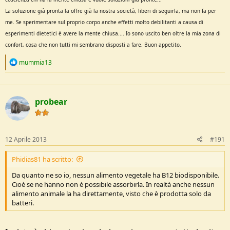
La s
oluzione già pro
nta la offre già la nostra società, liberi di s
eguirla, ma non fa per
me
.
Se sperimentare sul proprio corpo anche effetti molto de
bilitanti a causa di
esperimenti dietetici è avere la mente chiusa.... Io sono uscito ben oltre la mia zona di
confort, c
osa che non tutti mi sembrano
disposti a fare. Buon appetito.
R
mummia13
e
a
c
t
probear
i
o
n
s
:
12 Aprile 2013
#191
Phidias81 ha scritto:
Da quanto ne so io, nessun alimento vegetale ha B12 biodisponibile.
Cioè se ne hanno non è possibile assorbirla. In realtà anche nessun
alimento animale la ha direttamente, visto che è prodotta solo da
batteri.