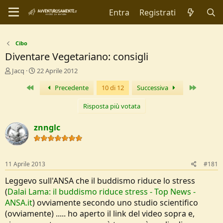
Entra
Registrati
Cibo
Diventare Vegetariano: consigli
C
D
Jacq
22 Aprile 2012
r
a
Primo
Ultimo
Precedente
10 di 12
Successiva
e
t
a
a
t
d
Risposta più votata
o
i
r
I
znnglc
e
n
D
i
i
z
s
i
11 Aprile 2013
#181
c
o
u
Leggevo sull'ANSA che il buddismo riduce lo stress
s
(
Dalai Lama: il buddismo riduce stress - Top News -
s
ANSA.it
) ovviamente secondo uno studio scientifico
i
(ovviamente) ..... ho aperto il link del video sopra e,
o
n