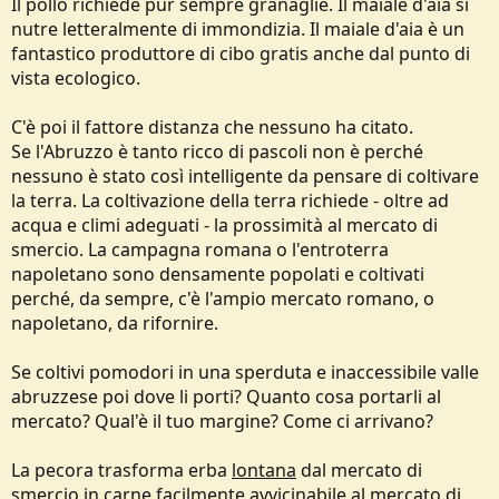
Il pollo richiede pur sempre granaglie. Il maiale d'aia si
nutre letteralmente di immondizia. Il maiale d'aia è un
fantastico produttore di cibo gratis anche dal punto di
vista ecologico.
C'è poi il fattore distanza che nessuno ha citato.
Se l'Abruzzo è tanto ricco di pascoli non è perché
nessuno è stato così intelligente da pensare di coltivare
la terra. La coltivazione della terra richiede - oltre ad
acqua e climi adeguati - la prossimità al mercato di
smercio. La campagna romana o l'entroterra
napoletano sono densamente popolati e coltivati
perché, da sempre, c'è l'ampio mercato romano, o
napoletano, da rifornire.
Se coltivi pomodori in una sperduta e inaccessibile valle
abruzzese poi dove li porti? Quanto cosa portarli al
mercato? Qual'è il tuo margine? Come ci arrivano?
La pecora trasforma erba
lontana
dal mercato di
smercio in carne facilmente avvicinabile al mercato di