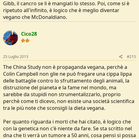
Gibb, il cancro se li è mangiati lo stesso. Poi, come si è
Buona vita!!
ripetuto all'infinito, è logico che è meglio diventar
Cico
vegano che McDonaldiano.
Cico28
25 Luglio 2013
#215
The China Study non è propaganda vegana, perchè a
Colin Campbell non glie ne può fregare una cippa lippa
delle battaglie contro lo sfruttamento degli animali, la
distruzione del pianeta e la fame nel mondo, ma
sarebbe da stupidi non strumentalizzarlo, proprio
perchè come ti dicevo, non esiste una società scientifica
tra le più note che sconsigli la dieta vegana.
Per quanto riguarda i morti che hai citato, è logico che
con la genetica non c'è niente da fare. Se sta scritto nel
dna che ti verrà un tumore a 50 anni, cosa pensi si possa