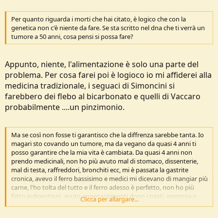
Per quanto riguarda i morti che hai citato, è logico che con la
genetica non c'è niente da fare. Se sta scritto nel dna che ti verrà un
tumore a 50 anni, cosa pensi si possa fare?
Appunto, niente, l'alimentazione è solo una parte del
problema. Per cosa farei poi è logioco io mi affiderei alla
medicina tradizionale, i seguaci di Simoncini si
farebbero dei flebo al bicarbonato e quelli di Vaccaro
probabilmente ....un pinzimonio.
Ma se così non fosse ti garantisco che la diffrenza sarebbe tanta. Io
magari sto covando un tumore, ma da vegano da quasi 4 anni ti
posso garantire che la mia vita è cambiata. Da quasi 4 anni non
prendo medicinali, non ho più avuto mal di stomaco, dissenterie,
mal di testa, raffreddori, bronchiti ecc, mi è passata la gastrite
cronica, avevo il ferro bassisimo e medici mi dicevano di mangiar più
carne, l'ho tolta del tutto e il ferro adesso è perfetto, non ho più
fatto indigestioni, avuto appesantimenti dopo i pasti, insonnia o
Clicca per allargare...
sudorazioni per cattive digestioni notturne, mi stanco molto meno
di prima e recupero molto più velocemente (corro 120 km al mese),