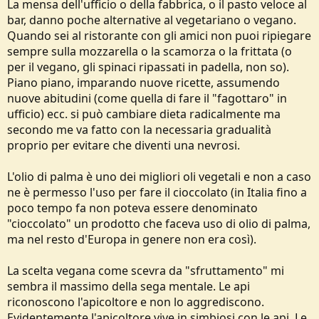
La mensa dell'ufficio o della fabbrica, o il pasto veloce al
bar, danno poche alternative al vegetariano o vegano.
Quando sei al ristorante con gli amici non puoi ripiegare
sempre sulla mozzarella o la scamorza o la frittata (o
per il vegano, gli spinaci ripassati in padella, non so).
Piano piano, imparando nuove ricette, assumendo
nuove abitudini (come quella di fare il "fagottaro" in
ufficio) ecc. si può cambiare dieta radicalmente ma
secondo me va fatto con la necessaria gradualità
proprio per evitare che diventi una nevrosi.
L'olio di palma è uno dei migliori oli vegetali e non a caso
ne è permesso l'uso per fare il cioccolato (in Italia fino a
poco tempo fa non poteva essere denominato
"cioccolato" un prodotto che faceva uso di olio di palma,
ma nel resto d'Europa in genere non era così).
La scelta vegana come scevra da "sfruttamento" mi
sembra il massimo della sega mentale. Le api
riconoscono l'apicoltore e non lo aggrediscono.
Evidentemente l'apicoltore vive in simbiosi con le api. Le