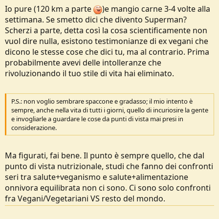
non ho alcun tipo di carenza e anzi, quelle che erano un po' cosi'
Io pure (120 km a parte
)e mangio carne 3-4 volte alla
cosi' si sono sistemate, e se mi vengono in mente altre cose ve le
settimana. Se smetto dici che divento Superman?
diro'
Scherzi a parte, detta così la cosa scientificamente non
vuol dire nulla, esistono testimonianze di ex vegani che
dicono le stesse cose che dici tu, ma al contrario. Prima
probabilmente avevi delle intolleranze che
rivoluzionando il tuo stile di vita hai eliminato.
P.S.: non voglio sembrare spaccone e gradasso; il mio intento è
sempre, anche nella vita di tutti i giorni, quello di incuriosire la gente
e invogliarle a guardare le cose da punti di vista mai presi in
considerazione.
Ma figurati, fai bene. Il punto è sempre quello, che dal
punto di vista nutrizionale, studi che fanno dei confronti
seri tra salute+veganismo e salute+alimentazione
onnivora equilibrata non ci sono. Ci sono solo confronti
fra Vegani/Vegetariani VS resto del mondo.