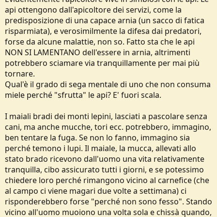
api ottengono dall'apicoltore dei servizi, come la
predisposizione di una capace arnia (un sacco di fatica
risparmiata), e verosimilmente la difesa dai predatori,
forse da alcune malattie, non so. Fatto sta che le api
NON SI LAMENTANO dell'essere in arnia, altrimenti
potrebbero sciamare via tranquillamente per mai più
tornare.
Qual'è il grado di sega mentale di uno che non consuma
miele perché "sfrutta" le api? E' fuori scala.
I maiali bradi dei monti lepini, lasciati a pascolare senza
cani, ma anche mucche, tori ecc. potrebbero, immagino,
ben tentare la fuga. Se non lo fanno, immagino sia
perché temono i lupi. Il maiale, la mucca, allevati allo
stato brado ricevono dall'uomo una vita relativamente
tranquilla, cibo assicurato tutti i giorni, e se potessimo
chiedere loro perché rimangono vicino al carnefice (che
al campo ci viene magari due volte a settimana) ci
risponderebbero forse "perché non sono fesso". Stando
vicino all'uomo muoiono una volta sola e chissà quando,