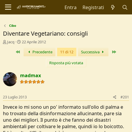
Entra
Registrati
Cibo
Diventare Vegetariano: consigli
C
D
Jacq
22 Aprile 2012
r
a
Primo
Ultimo
Precedente
11 di 12
Successiva
e
t
a
a
t
d
Risposta più votata
o
i
r
I
madmax
e
n
D
i
i
z
s
i
23 Luglio 2013
#201
c
o
u
Invece io mi sono un po' informato sull'olio di palma e
s
ho trovato della disinformazione allucinante, pare sia
s
uno dei migliori. Il punto è che fanno dei disastri
i
ambientali per coltivare le palme, quindi io lo boicotto.
o
n