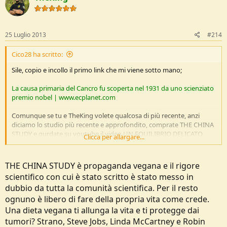
25 Luglio 2013
#214
Cico28 ha scritto:
Sile, copio e incollo il primo link che mi viene sotto mano;
La causa primaria del Cancro fu scoperta nel 1931 da uno scienziato
premio nobel | www.ecplanet.com
Comunque se tu e TheKing volete qualcosa di più recente, anzi
diciamo lo studio più recente e approfondito, comprate THE CHINA
STUDY e gurdate su youtube il video UN EQUILIBRIO DELICATO,
Clicca per allargare...
teorie assolutamente sostenute dalle maggiori associazioni che si
occupano e tutelano la salute dell'uomo, come ADA FAO e
moltissime altre, come l'italiana SSNV, di cui vi riririconsiglio di
THE CHINA STUDY è propaganda vegana e il rigore
vedere il sito. Se invece non siete interessati ad avere una salute a
scientifico con cui è stato scritto è stato messo in
lungo termine, senza l'ultilizzo di medicinali, e volete dare ascolo a
dubbio da tutta la comunità scientifica. Per il resto
chi della vostra salute non glie ne può fregar di meno, o a chi con le
vostre malattie diventa ricco, continuate a guardare Medicina 33,
ognuno è libero di fare della propria vita come crede.
oppure chiedete pure consiglio al vostro medico
hahaha!!
Una dieta vegana ti allunga la vita e ti protegge dai
scherzo!!! ma sul fatto che la medicina tradizionale (basata sulla
tumori? Strano, Steve Jobs, Linda McCartney e Robin
vivisezione poi, hahaha) sia una gran ciofeca, non ho dubbi