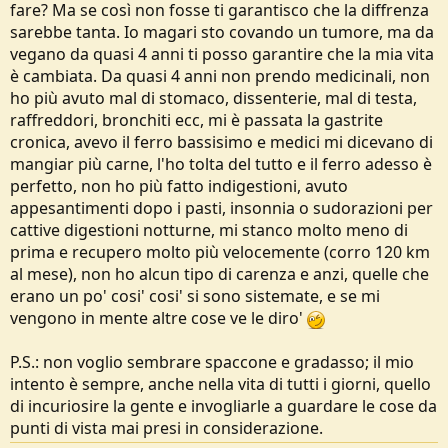
fare? Ma se così non fosse ti garantisco che la diffrenza
sarebbe tanta. Io magari sto covando un tumore, ma da
vegano da quasi 4 anni ti posso garantire che la mia vita
è cambiata. Da quasi 4 anni non prendo medicinali, non
ho più avuto mal di stomaco, dissenterie, mal di testa,
raffreddori, bronchiti ecc, mi è passata la gastrite
cronica, avevo il ferro bassisimo e medici mi dicevano di
mangiar più carne, l'ho tolta del tutto e il ferro adesso è
perfetto, non ho più fatto indigestioni, avuto
appesantimenti dopo i pasti, insonnia o sudorazioni per
cattive digestioni notturne, mi stanco molto meno di
prima e recupero molto più velocemente (corro 120 km
al mese), non ho alcun tipo di carenza e anzi, quelle che
erano un po' cosi' cosi' si sono sistemate, e se mi
vengono in mente altre cose ve le diro'
P.S.: non voglio sembrare spaccone e gradasso; il mio
intento è sempre, anche nella vita di tutti i giorni, quello
di incuriosire la gente e invogliarle a guardare le cose da
punti di vista mai presi in considerazione.