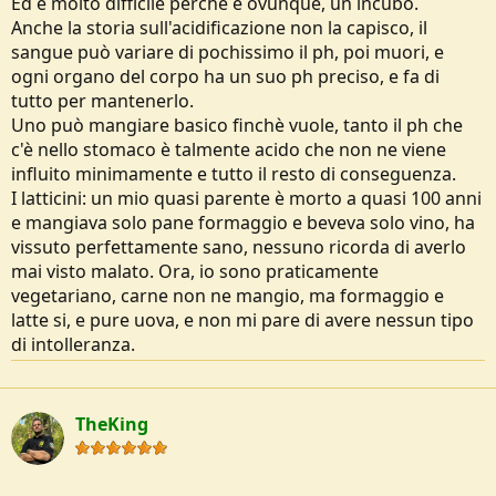
Ed è molto difficile perchè è ovunque, un incubo.
e
Anche la storia sull'acidificazione non la capisco, il
sangue può variare di pochissimo il ph, poi muori, e
ogni organo del corpo ha un suo ph preciso, e fa di
tutto per mantenerlo.
Uno può mangiare basico finchè vuole, tanto il ph che
c'è nello stomaco è talmente acido che non ne viene
influito minimamente e tutto il resto di conseguenza.
I latticini: un mio quasi parente è morto a quasi 100 anni
e mangiava solo pane formaggio e beveva solo vino, ha
vissuto perfettamente sano, nessuno ricorda di averlo
mai visto malato. Ora, io sono praticamente
vegetariano, carne non ne mangio, ma formaggio e
latte si, e pure uova, e non mi pare di avere nessun tipo
di intolleranza.
TheKing