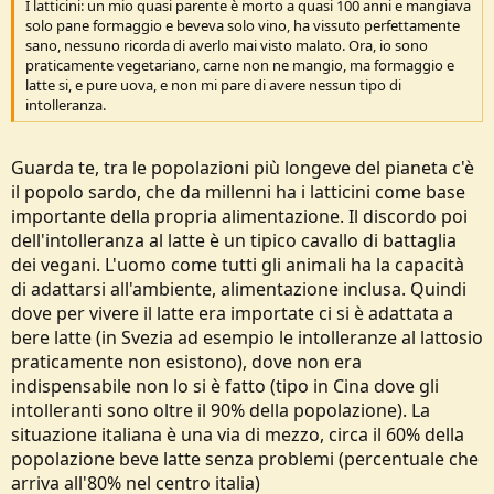
I latticini: un mio quasi parente è morto a quasi 100 anni e mangiava
solo pane formaggio e beveva solo vino, ha vissuto perfettamente
sano, nessuno ricorda di averlo mai visto malato. Ora, io sono
praticamente vegetariano, carne non ne mangio, ma formaggio e
latte si, e pure uova, e non mi pare di avere nessun tipo di
intolleranza.
Guarda te, tra le popolazioni più longeve del pianeta c'è
il popolo sardo, che da millenni ha i latticini come base
importante della propria alimentazione. Il discordo poi
dell'intolleranza al latte è un tipico cavallo di battaglia
dei vegani. L'uomo come tutti gli animali ha la capacità
di adattarsi all'ambiente, alimentazione inclusa. Quindi
dove per vivere il latte era importate ci si è adattata a
bere latte (in Svezia ad esempio le intolleranze al lattosio
praticamente non esistono), dove non era
indispensabile non lo si è fatto (tipo in Cina dove gli
intolleranti sono oltre il 90% della popolazione). La
situazione italiana è una via di mezzo, circa il 60% della
popolazione beve latte senza problemi (percentuale che
arriva all'80% nel centro italia)