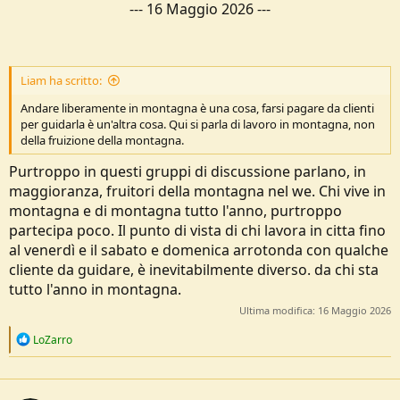
---
16 Maggio 2026
---
Liam ha scritto:
Andare liberamente in montagna è una cosa, farsi pagare da clienti
per guidarla è un'altra cosa. Qui si parla di lavoro in montagna, non
della fruizione della montagna.
Purtroppo in questi gruppi di discussione parlano, in
maggioranza, fruitori della montagna nel we. Chi vive in
montagna e di montagna tutto l'anno, purtroppo
partecipa poco. Il punto di vista di chi lavora in citta fino
al venerdì e il sabato e domenica arrotonda con qualche
cliente da guidare, è inevitabilmente diverso. da chi sta
tutto l'anno in montagna.
Ultima modifica:
16 Maggio 2026
R
LoZarro
e
a
c
t