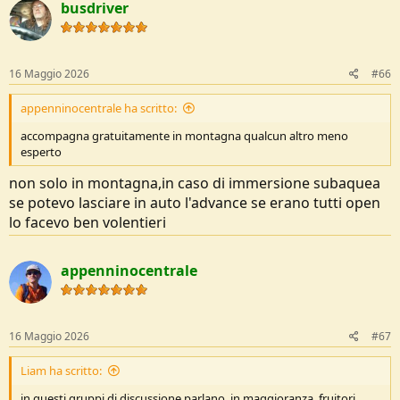
busdriver
i
o
n
s
:
16 Maggio 2026
#66
appenninocentrale ha scritto:
accompagna gratuitamente in montagna qualcun altro meno
esperto
non solo in montagna,in caso di immersione subaquea
se potevo lasciare in auto l'advance se erano tutti open
lo facevo ben volentieri
appenninocentrale
16 Maggio 2026
#67
Liam ha scritto:
in questi gruppi di discussione parlano, in maggioranza, fruitori