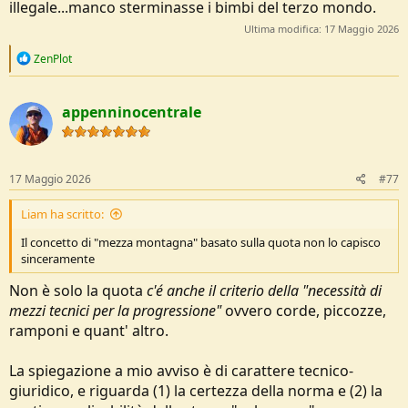
illegale...manco sterminasse i bimbi del terzo mondo.
Ultima modifica:
17 Maggio 2026
R
ZenPlot
e
a
c
appenninocentrale
t
i
o
n
s
17 Maggio 2026
#77
:
Liam ha scritto:
Il concetto di "mezza montagna" basato sulla quota non lo capisco
sinceramente
Non è solo la quota
c'é anche il criterio della "necessità di
mezzi tecnici per la progressione"
ovvero corde, piccozze,
ramponi e quant' altro.
La spiegazione a mio avviso è di carattere tecnico-
giuridico, e riguarda (1) la certezza della norma e (2) la