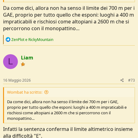
Da come dici, allora non ha senso il limite dei 700 m per i
GAE, proprio per tutto quello che esponi: luoghi a 400 m
impraticabili e rischiosi come altopiani a 2600 m che si
percorrono con il monopattino...
R
ZenPlot
e
RickyMountain
e
a
c
Liam
t
L
i
o
n
s
16 Maggio 2026
#73
:
Wombat ha scritto:
Da come dici, allora non ha senso il limite dei 700 m per i GAE,
proprio per tutto quello che esponi: luoghi a 400 m impraticabili e
rischiosi come altopiani a 2600 m che si percorrono con il
monopattino...
Infatti la sentenza conferma il limite altimetrico insieme
alla difficoltà "E".