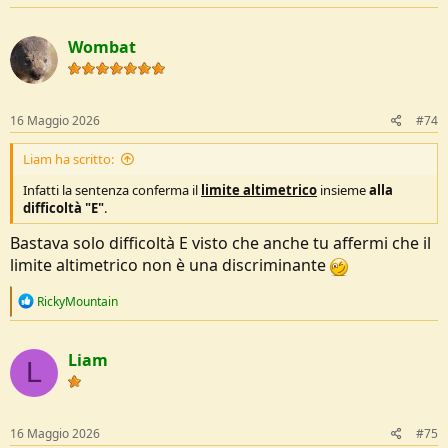
Wombat
16 Maggio 2026
#74
Liam ha scritto:
Infatti la sentenza conferma il
limite altimetrico
insieme
alla
difficoltà "E"
.
Bastava solo difficoltà E visto che anche tu affermi che il
limite altimetrico non è una discriminante
R
RickyMountain
e
a
c
Liam
t
L
i
o
n
s
16 Maggio 2026
#75
: