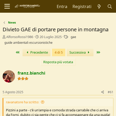
Entra
Registrati
News
Divieto GAE di portare persone in montagna
C
D
T
AlfonsoRossi1986
20 Luglio 2025
gae
r
a
a
guide ambientali escursionistiche
e
t
g
a
a
Primo
Ultimo
Precedente
4 di 5
Successiva
t
d
o
i
Risposta più votata
r
I
e
n
franz.bianchi
D
i
i
z
s
i
c
o
5 Agosto 2025
#61
u
s
s
ravanatore ha scritto:
i
Pizzini a parte - c'è un'ampia e comoda strada carrabile che ci arriva
o
da Forni, dubito ci sia gente che ci si fa accompagnare da una guida!
n