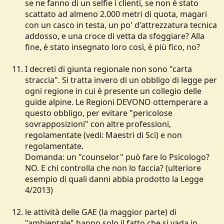
se ne fanno di un selfie i clienti, se non è stato
scattato ad almeno 2.000 metri di quota, magari
con un casco in testa, un po' d'attrezzatura tecnica
addosso, e una croce di vetta da sfoggiare? Alla
fine, è stato insegnato loro così, è più fico, no?
I decreti di giunta regionale non sono "carta
straccia". Si tratta invero di un obbligo di legge per
ogni regione in cui è presente un collegio delle
guide alpine. Le Regioni DEVONO ottemperare a
questo obbligo, per evitare "pericolose
sovrapposizioni" con altre professioni,
regolamentate (vedi: Maestri di Sci) e non
regolamentate.
Domanda: un "counselor" può fare lo Psicologo?
NO. E chi controlla che non lo faccia? (ulteriore
esempio di quali danni abbia prodotto la Legge
4/2013)
le attività delle GAE (la maggior parte) di
"ambientale" hanno solo il fatto che si vada in