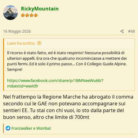
c
RickyMountain
t
i
o
n
s
16 Maggio 2026
#68
:
Liam ha scritto:
Il ricorso è stato fatto, ed è stato respinto! Nessuna possibilità di
ulteriori appelli. Era ora che qualcuno incominciasse a mettere dei
punti fermi. Ed è solo il primo passo... Con il Collegio Guide Alpine.
Sempre!
https://www.facebook.com/share/p/1BMNeeWu66/?
mibextid=wwXIfr
Nel frattempo la Regione Marche ha abrogato il comma
secondo cui le GAE non potevano accompagnare sui
sentieri EE. Tu stai con chi vuoi, io sto dalla parte del
buon senso, altro che limite di 700mt
R
Franzwalker
e
Wombat
e
a