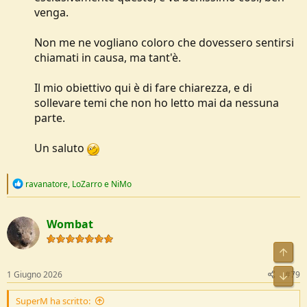
venga.
Non me ne vogliano coloro che dovessero sentirsi
chiamati in causa, ma tant'è.
Il mio obiettivo qui è di fare chiarezza, e di
sollevare temi che non ho letto mai da nessuna
parte.
Un saluto
R
ravanatore
,
LoZarro
e
NiMo
e
a
c
Wombat
t
i
o
n
s
1 Giugno 2026
#79
:
SuperM ha scritto: