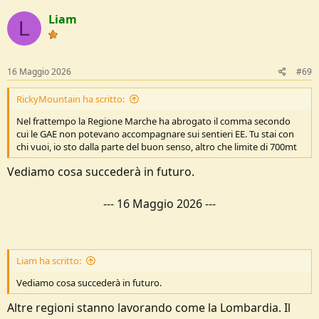
c
Liam
t
L
i
o
n
s
16 Maggio 2026
#69
:
RickyMountain ha scritto:
Nel frattempo la Regione Marche ha abrogato il comma secondo
cui le GAE non potevano accompagnare sui sentieri EE. Tu stai con
chi vuoi, io sto dalla parte del buon senso, altro che limite di 700mt
Vediamo cosa succederà in futuro.
---
16 Maggio 2026
---
Liam ha scritto:
Vediamo cosa succederà in futuro.
Altre regioni stanno lavorando come la Lombardia. Il