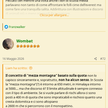
Peccato ceh mentre una volta anche i libri di scuola media
parlavano non tanto di come affrontare le folli cime dell'everest ma
come fare una tranquilla salita. Addirittura con illustrazioni e discorsi
di animali più o meno piacevoli da incontrare.
Clicca per allargare...
Sembra quasi la PAGLIACCIATA delle 30 patenti di moto che ci sono
per varie tipologie e cilindrate. Una volta se avevi gli anni giusti
R
Franzwalker
e
facevi la teoria e dalla vespaccia alla laverda 1000 jota
a
(esteticamente un aborto ma andava tanto tanto....) le guidavi
c
tutte.
Wombat
t
i
o
n
s
16 Maggio 2026
#72
:
Liam ha scritto:
Il concetto di "mezza montagna" basato sulla quota
non lo
capisco sinceramente e, soprattutto,
non ha alcun senso
. In Scozia
la "mezza montagna"(?) è intorno ai 650 metri, in Himalaya intorno
ai 5000.... ma che discorso è? Il limite altitudinale è sempre connesso
con il tipo di ambiente. Se si vuole parlare di rischi allora ci sono
posti a 400 m di quota che sono impraticabili e rischiosi quanto una
cresta dolomitica e ci sono altopiano
a 2600 m che si percorrono con il monopattino.