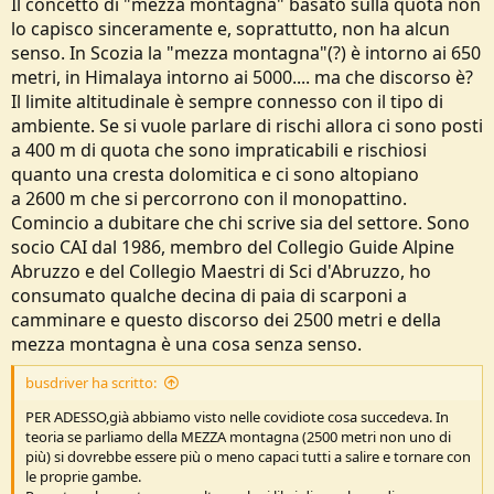
Il concetto di "mezza montagna" basato sulla quota non
lo capisco sinceramente e, soprattutto, non ha alcun
senso. In Scozia la "mezza montagna"(?) è intorno ai 650
metri, in Himalaya intorno ai 5000.... ma che discorso è?
Il limite altitudinale è sempre connesso con il tipo di
ambiente. Se si vuole parlare di rischi allora ci sono posti
a 400 m di quota che sono impraticabili e rischiosi
quanto una cresta dolomitica e ci sono altopiano
a 2600 m che si percorrono con il monopattino.
Comincio a dubitare che chi scrive sia del settore. Sono
socio CAI dal 1986, membro del Collegio Guide Alpine
Abruzzo e del Collegio Maestri di Sci d'Abruzzo, ho
consumato qualche decina di paia di scarponi a
camminare e questo discorso dei 2500 metri e della
mezza montagna è una cosa senza senso.
busdriver ha scritto:
PER ADESSO,già abbiamo visto nelle covidiote cosa succedeva. In
teoria se parliamo della MEZZA montagna (2500 metri non uno di
più) si dovrebbe essere più o meno capaci tutti a salire e tornare con
le proprie gambe.