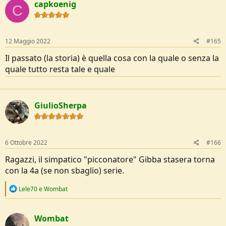
capkoenig
t
C
i
o
n
s
12 Maggio 2022
#165
:
Il passato (la storia) è quella cosa con la quale o senza la
quale tutto resta tale e quale
GiulioSherpa
6 Ottobre 2022
#166
Ragazzi, il simpatico "picconatore" Gibba stasera torna
con la 4a (se non sbaglio) serie.
R
Lele70
e
Wombat
e
a
c
Wombat
t