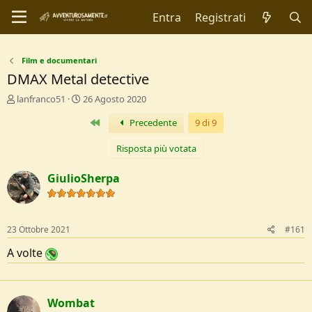
Entra
Registrati
Film e documentari
DMAX Metal detective
C
D
lanfranco51
26 Agosto 2020
r
a
Primo
Precedente
9 di 9
e
t
a
a
t
d
Risposta più votata
o
i
r
I
GiulioSherpa
e
n
D
i
i
z
s
i
23 Ottobre 2021
#161
c
o
u
A volte
s
s
i
o
Wombat
n