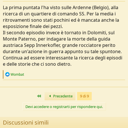
:
La prima puntata l'ha visto sulle Ardenne (Belgio), alla
ricerca di un quartiere di comando SS. Per la media i
ritrovamenti sono stati pochini ed è mancata anche la
esposizione finale dei pezzi.
Il secondo episodio invece è tornato in Dolomiti, sul
Monte Paterno, per indagare la morte della guida
austriaca Sepp Innerkofler, grande rocciatore perito
durante un'azione in guerra appunto su tale spuntone.
Continua ad essere interessante la ricerca degli episodi
e delle storie che ci sono dietro.
R
Wombat
e
a
c
t
Primo
Precedente
9 di 9
i
o
n
Devi accedere o registrarti per rispondere qui.
s
:
Discussioni simili