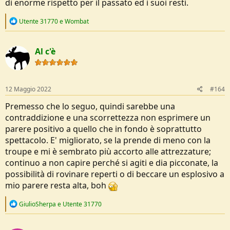
di enorme rispetto per il passato ed i suoi resti.
R
Utente 31770
e
Wombat
e
a
c
Al c'è
t
i
o
n
s
12 Maggio 2022
#164
:
Premesso che lo seguo, quindi sarebbe una
contraddizione e una scorrettezza non esprimere un
parere positivo a quello che in fondo è soprattutto
spettacolo. E' migliorato, se la prende di meno con la
troupe e mi è sembrato più accorto alle attrezzature;
continuo a non capire perché si agiti e dia picconate, la
possibilità di rovinare reperti o di beccare un esplosivo a
mio parere resta alta, boh
R
GiulioSherpa
e
Utente 31770
e
a
c