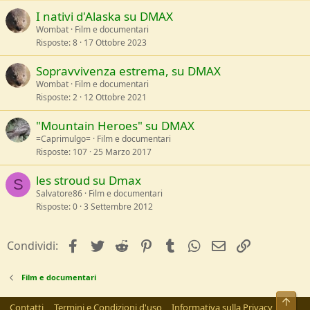
I nativi d'Alaska su DMAX
Wombat
Film e documentari
Risposte
8
17 Ottobre 2023
Sopravvivenza estrema, su DMAX
Wombat
Film e documentari
Risposte
2
12 Ottobre 2021
"Mountain Heroes" su DMAX
=Caprimulgo=
Film e documentari
Risposte
107
25 Marzo 2017
les stroud su Dmax
S
Salvatore86
Film e documentari
Risposte
0
3 Settembre 2012
facebook
Twitter
Reddit
Pinterest
Tumblr
WhatsApp
e-mail
Link
Condividi:
Film e documentari
Alto
Contatti
Termini e Condizioni d'uso
Informativa sulla Privacy