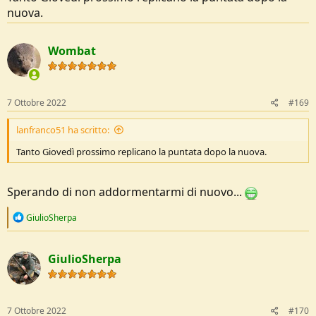
nuova.
Wombat
7 Ottobre 2022
#169
lanfranco51 ha scritto:
Tanto Giovedì prossimo replicano la puntata dopo la nuova.
Sperando di non addormentarmi di nuovo...
R
GiulioSherpa
e
a
c
GiulioSherpa
t
i
o
n
s
7 Ottobre 2022
#170