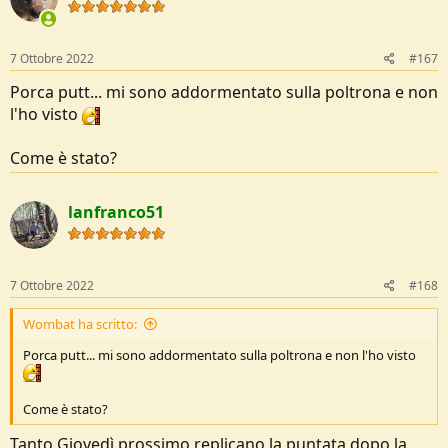
i
o
n
s
7 Ottobre 2022
#167
:
Porca putt... mi sono addormentato sulla poltrona e non
l'ho visto
Come è stato?
lanfranco51
7 Ottobre 2022
#168
Wombat ha scritto:
Porca putt... mi sono addormentato sulla poltrona e non l'ho visto
Come è stato?
Tanto Giovedì prossimo replicano la puntata dopo la