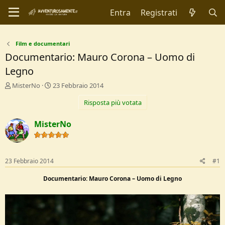
Entra
Registrati
Film e documentari
Documentario: Mauro Corona – Uomo di
Legno
C
D
MisterNo
23 Febbraio 2014
r
a
Risposta più votata
e
t
a
a
t
d
MisterNo
o
i
r
I
e
n
D
i
23 Febbraio 2014
#1
i
z
s
i
Documentario: Mauro Corona – Uomo di Legno
c
o
u
s
s
i