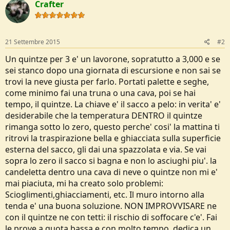
Crafter
21 Settembre 2015
#2
Un quintze per 3 e' un lavorone, sopratutto a 3,000 e se
sei stanco dopo una giornata di escursione e non sai se
trovi la neve giusta per farlo. Portati palette e seghe,
come minimo fai una truna o una cava, poi se hai
tempo, il quintze. La chiave e' il sacco a pelo: in verita' e'
desiderabile che la temperatura DENTRO il quintze
rimanga sotto lo zero, questo perche' cosi' la mattina ti
ritrovi la traspirazione bella e ghiacciata sulla superficie
esterna del sacco, gli dai una spazzolata e via. Se vai
sopra lo zero il sacco si bagna e non lo asciughi piu'. la
candeletta dentro una cava di neve o quintze non mi e'
mai piaciuta, mi ha creato solo problemi:
Scioglimenti,ghiacciamenti, etc. Il muro intorno alla
tenda e' una buona soluzione. NON IMPROVVISARE ne
con il quintze ne con tetti: il rischio di soffocare c'e'. Fai
le prove a quota bassa e con molto tempo, dedica un