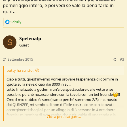
pomeriggio intero, e poi vedi se vale la pena farlo in
quota.
R
Sdrully
e
a
c
Speleoalp
t
S
i
Guest
o
n
s
21 Settembre 2015
#3
:
butty ha scritto:
Ciao a tutti, quest'inverno vorrei provare l'esperienza di dormire in
quota sulla neve,diciao dai 3000 in su...
tutto finalizzato a godermi un'alba spettacolare dalle vette e ,se
possibile perchè no..riscendere con la tavola con un bel freeride
!!
Cmq il mio dubbio è: sono(siamo perchè saremmo 2/3) incuriosito
dai QUINZEE, mi sembra di non difficile costruzione con i dovuti
accorgimenti,sbaglio? per un alloggio di 3 persone in 4 ore dovrei
farcela? mi sembra di aver capito che è piu calda di una tenda e la
Clicca per allargare...
temperatura non dovrebbe scendere sotto i - (all'interno),ma la
cosa che mi affascina è che se si fa un piccolo fuoco(magari in una