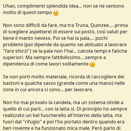
latta da 20 cm di diametro) col camino sopra per far evacuare il
Uhao, complimenti splendida idea... non se ne sentono
fumo,qualche grado lo da e la neve non si scioglie!! Se qualcuno ha
molto di questi tempo
esperienze mi piacerebbe saperle...
Penso che una buona alternativa potrebbe anche essere di fare un
muro di neve attorno alla tenda(che cmq porteremo )ricoprire il
Non sono difficili da fare, ma tra Truna, Quinzee.... prima
tetto di essa con un tarp ,e rivestire con dell'altra neve,che dite può
di scegliere aspetterei di essere sul posto, così valuti per
essere un'idea?
bene il manto nevoso. Poi se hai la pala,... pochi
Io appena arriva la neve andrò subito a fare le svariate prove nei
problemi (poi dipende da quanto sei abituato a lavorare
primi campi innevati
!!!!!!
"fare sforzi") se la pala non l'hai... calcola tempi e fatiche
Scusate se mi sono prolungato un pò troppo
!!!!
superiori. Ma sempre fattibilissimo....sempre a
dipendenza di come lavori solitamente
Se non porti molto materiale, ricorda di raccogliere dei
bastoni e qualche sasso (grande come una mano) nelle
zone in cui ancora ci sono... per lavorare.
Non ho mai provato la candela, ma un sistema simile a
quello di cui parli... con la latta sì. Di principio ho sempre
realizzato un bel fuocherello all'interno della latta, ma
fuori dal "rifugio" e poi l'ho portato dentro quando era
ben rovente e ha funzionato mica male. Però parlo di