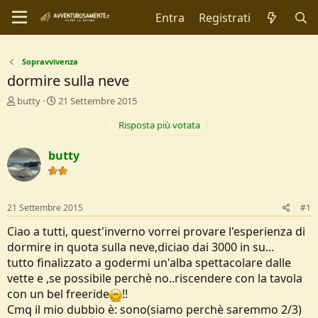
Entra
Registrati
Sopravvivenza
dormire sulla neve
C
D
butty
21 Settembre 2015
r
a
Risposta più votata
e
t
a
a
t
d
butty
o
i
r
I
e
n
D
i
21 Settembre 2015
#1
i
z
s
i
Ciao a tutti, quest'inverno vorrei provare l'esperienza di
c
o
dormire in quota sulla neve,diciao dai 3000 in su...
u
tutto finalizzato a godermi un'alba spettacolare dalle
s
vette e ,se possibile perchè no..riscendere con la tavola
s
i
con un bel freeride
!!
o
Cmq il mio dubbio è: sono(siamo perchè saremmo 2/3)
n