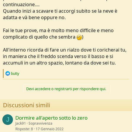
continuazione....
Quando inizi a scavare ti accorgi subito se la neve è
adatta e và bene oppure no.
Fai le tue prove, ma è molto meno difficile e meno
complicato di quello che sembra
)
All'interno ricorda di fare un rialzo dove ti coricherai tu,
in maniera che il freddo scenda verso il basso e si
accumuli in un altro spazio, lontano da dove sei tu.
R
butty
e
a
c
Devi accedere o registrarti per rispondere qui.
t
i
o
Discussioni simili
n
s
:
Dormire all'aperto sotto lo zero
J
Jack91
Sopravvivenza
Risposte
8
17 Gennaio 2022