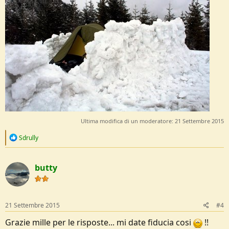
Ultima modifica di un moderatore:
21 Settembre 2015
R
Sdrully
e
a
c
butty
t
i
o
n
s
21 Settembre 2015
#4
:
Grazie mille per le risposte... mi date fiducia cosi
!!