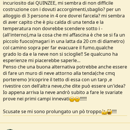
incuriosito dai QUINZEE, mi sembra di non difficile
e
costruzione con i dovuti accorgimenti,sbaglio? per un
alloggio di 3 persone in 4 ore dovrei farcela? mi sembra
di aver capito che è piu calda di una tenda e la
temperatura non dovrebbe scendere sotto i -
(all'interno),ma la cosa che mi affascina è che se si fa un
piccolo fuoco(magari in una latta da 20 cm di diametro)
col camino sopra per far evacuare il fumo,qualche
grado lo da e la neve non si scioglie!! Se qualcuno ha
esperienze mi piacerebbe saperle...
Penso che una buona alternativa potrebbe anche essere
di fare un muro di neve attorno alla tenda(che cmq
porteremo )ricoprire il tetto di essa con un tarp ,e
rivestire con dell'altra neve,che dite può essere un'idea?
Io appena arriva la neve andrò subito a fare le svariate
prove nei primi campi innevati
!!!!!!
Scusate se mi sono prolungato un pò troppo
!!!!