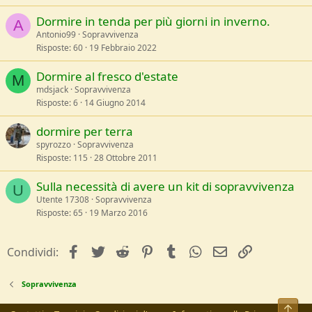
Dormire in tenda per più giorni in inverno.
A
Antonio99
Sopravvivenza
Risposte
60
19 Febbraio 2022
Dormire al fresco d'estate
M
mdsjack
Sopravvivenza
Risposte
6
14 Giugno 2014
dormire per terra
spyrozzo
Sopravvivenza
Risposte
115
28 Ottobre 2011
Sulla necessità di avere un kit di sopravvivenza
U
Utente 17308
Sopravvivenza
Risposte
65
19 Marzo 2016
facebook
Twitter
Reddit
Pinterest
Tumblr
WhatsApp
e-mail
Link
Condividi:
Sopravvivenza
Alto