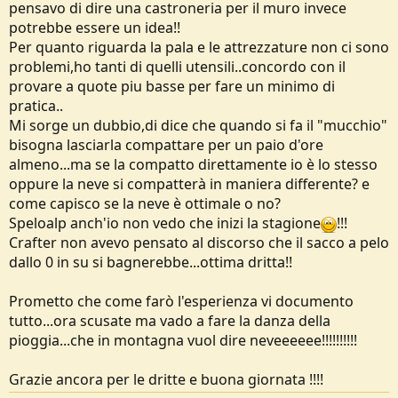
pensavo di dire una castroneria per il muro invece
potrebbe essere un idea!!
Per quanto riguarda la pala e le attrezzature non ci sono
problemi,ho tanti di quelli utensili..concordo con il
provare a quote piu basse per fare un minimo di
pratica..
Mi sorge un dubbio,di dice che quando si fa il "mucchio"
bisogna lasciarla compattare per un paio d'ore
almeno...ma se la compatto direttamente io è lo stesso
oppure la neve si compatterà in maniera differente? e
come capisco se la neve è ottimale o no?
Speloalp anch'io non vedo che inizi la stagione
!!!
Crafter non avevo pensato al discorso che il sacco a pelo
dallo 0 in su si bagnerebbe...ottima dritta!!
Prometto che come farò l'esperienza vi documento
tutto...ora scusate ma vado a fare la danza della
pioggia...che in montagna vuol dire neveeeeee!!!!!!!!!!
Grazie ancora per le dritte e buona giornata !!!!