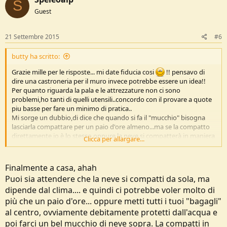
S
Guest
21 Settembre 2015
#6
butty ha scritto:
Grazie mille per le risposte... mi date fiducia cosi
!! pensavo di
dire una castroneria per il muro invece potrebbe essere un idea!!
Per quanto riguarda la pala e le attrezzature non ci sono
problemi,ho tanti di quelli utensili..concordo con il provare a quote
piu basse per fare un minimo di pratica..
Mi sorge un dubbio,di dice che quando si fa il "mucchio" bisogna
lasciarla compattare per un paio d'ore almeno...ma se la compatto
direttamente io è lo stesso oppure la neve si compatterà in maniera
Clicca per allargare...
differente? e come capisco se la neve è ottimale o no?
Speloalp anch'io non vedo che inizi la stagione
!!!
Crafter non avevo pensato al discorso che il sacco a pelo dallo 0 in
Finalmente a casa, ahah
su si bagnerebbe...ottima dritta!!
Puoi sia attendere che la neve si compatti da sola, ma
dipende dal clima.... e quindi ci potrebbe voler molto di
Prometto che come farò l'esperienza vi documento tutto...ora
scusate ma vado a fare la danza della pioggia...che in montagna
più che un paio d'ore... oppure metti tutti i tuoi "bagagli"
vuol dire neveeeeee!!!!!!!!!!
al centro, ovviamente debitamente protetti dall'acqua e
poi farci un bel mucchio di neve sopra. La compatti in
Grazie ancora per le dritte e buona giornata !!!!