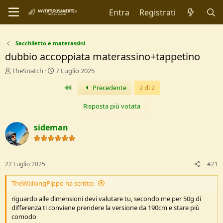
Entra
Registrati
Sacchiletto e materassini
dubbio accoppiata materassino+tappetino
C
D
TheSnatch
7 Luglio 2025
r
a
Primo
Precedente
2 di 2
e
t
a
a
t
d
Risposta più votata
o
i
r
I
sideman
e
n
D
i
i
z
s
i
22 Luglio 2025
#21
c
o
u
TheWalkingPippo ha scritto:
s
s
riguardo alle dimensioni devi valutare tu, secondo me per 50g di
i
differenza ti conviene prendere la versione da 190cm e stare più
o
comodo
n