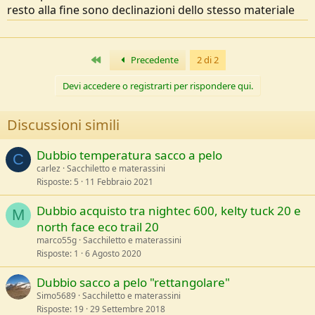
resto alla fine sono declinazioni dello stesso materiale
Primo
Precedente
2 di 2
Devi accedere o registrarti per rispondere qui.
Discussioni simili
Dubbio temperatura sacco a pelo
C
carlez
Sacchiletto e materassini
Risposte
5
11 Febbraio 2021
Dubbio acquisto tra nightec 600, kelty tuck 20 e
M
north face eco trail 20
marco55g
Sacchiletto e materassini
Risposte
1
6 Agosto 2020
Dubbio sacco a pelo "rettangolare"
Simo5689
Sacchiletto e materassini
Risposte
19
29 Settembre 2018