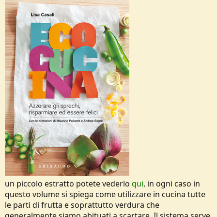
o
n
e
un piccolo estratto potete vederlo
qui
, in ogni caso in
questo volume si spiega come utilizzare in cucina tutte
le parti di frutta e soprattutto verdura che
generalmente siamo abituati a scartare. Il sistema serve