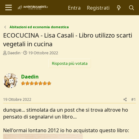
Entra
Registrati
Abitazioni ed economia domestica
ECOCUCINA - Lisa Casali - Libro utilizzo scarti
vegetali in cucina
C
D
Daedin
19 Ottobre 2022
r
a
Risposta più votata
e
t
a
a
t
d
Daedin
o
i
r
I
e
n
D
i
19 Ottobre 2022
#1
i
z
s
i
dunque... stimolata da un post che si trova altrove ho
c
o
pensato di segnalarvi un libro...
u
s
Nell'ormai lontano 2012 io ho acquistato questo libro:
s
i