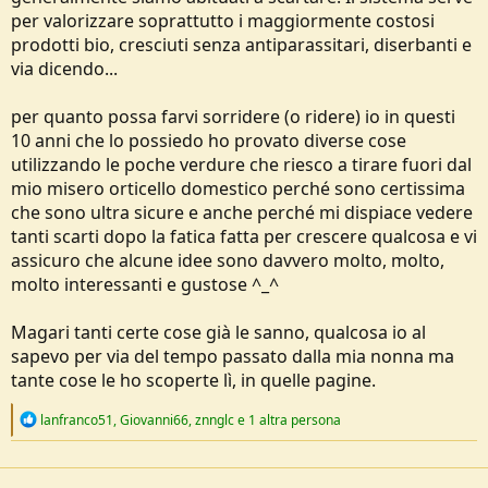
per valorizzare soprattutto i maggiormente costosi
prodotti bio, cresciuti senza antiparassitari, diserbanti e
via dicendo...
per quanto possa farvi sorridere (o ridere) io in questi
10 anni che lo possiedo ho provato diverse cose
utilizzando le poche verdure che riesco a tirare fuori dal
mio misero orticello domestico perché sono certissima
che sono ultra sicure e anche perché mi dispiace vedere
tanti scarti dopo la fatica fatta per crescere qualcosa e vi
assicuro che alcune idee sono davvero molto, molto,
molto interessanti e gustose ^_^
Magari tanti certe cose già le sanno, qualcosa io al
sapevo per via del tempo passato dalla mia nonna ma
tante cose le ho scoperte lì, in quelle pagine.
R
lanfranco51
,
Giovanni66
,
znnglc
e 1 altra persona
e
a
c
t