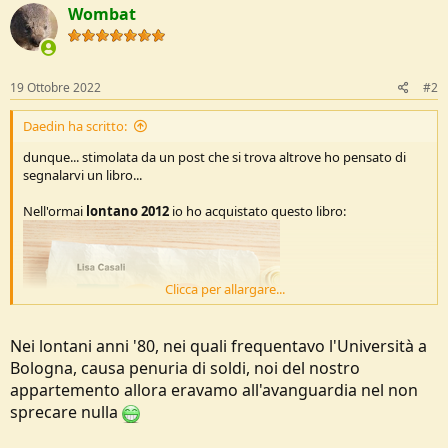
Wombat
i
o
n
s
:
19 Ottobre 2022
#2
Daedin ha scritto:
dunque... stimolata da un post che si trova altrove ho pensato di
segnalarvi un libro...
Nell'ormai
lontano 2012
io ho acquistato questo libro:
Clicca per allargare...
Nei lontani anni '80, nei quali frequentavo l'Università a
Bologna, causa penuria di soldi, noi del nostro
appartemento allora eravamo all'avanguardia nel non
sprecare nulla