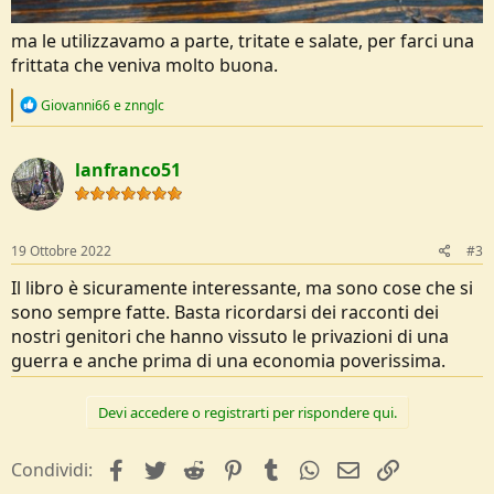
ma le utilizzavamo a parte, tritate e salate, per farci una
frittata che veniva molto buona.
R
Giovanni66
e
znnglc
e
a
c
lanfranco51
t
i
o
n
s
19 Ottobre 2022
#3
:
Il libro è sicuramente interessante, ma sono cose che si
sono sempre fatte. Basta ricordarsi dei racconti dei
nostri genitori che hanno vissuto le privazioni di una
guerra e anche prima di una economia poverissima.
Devi accedere o registrarti per rispondere qui.
facebook
Twitter
Reddit
Pinterest
Tumblr
WhatsApp
e-mail
Link
Condividi: