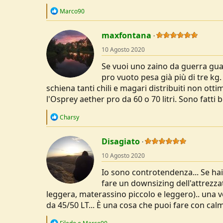
R
Marco90
e
a
c
maxfontana
t
10 Agosto 2020
i
o
Se vuoi uno zaino da guerra gu
n
s
pro vuoto pesa già più di tre kg
:
schiena tanti chili e magari distribuiti non o
l'Osprey aether pro da 60 o 70 litri. Sono fatti 
R
Charsy
e
a
c
Disagiato
t
10 Agosto 2020
i
o
Io sono controtendenza... Se hai 
n
s
fare un downsizing dell'attrezzat
:
leggera, materassino piccolo e leggero).. una v
da 45/50 LT... È una cosa che puoi fare con calm
R