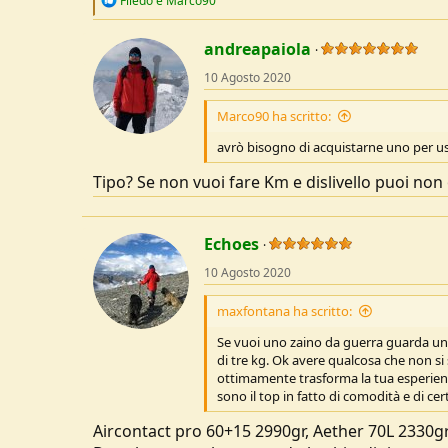
Filedo
e
Marco90
e
a
c
andreapaiola
t
10 Agosto 2020
i
o
n
Marco90 ha scritto:
s
:
avrò bisogno di acquistarne uno per u
Tipo? Se non vuoi fare Km e dislivello puoi non o
Echoes
10 Agosto 2020
maxfontana ha scritto:
Se vuoi uno zaino da guerra guarda un
di tre kg. Ok avere qualcosa che non si 
ottimamente trasforma la tua esperienza
sono il top in fatto di comodità e di cert
Aircontact pro 60+15 2990gr, Aether 70L 2330gr