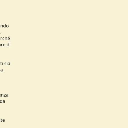
gendo
,
erché
re di
i sia
va
senza
 da
ite