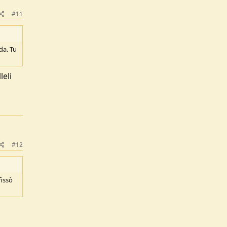
#11
da. Tu
leli
#12
fissò