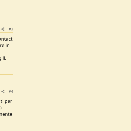
#3
ontact
re in
li.
#4
ti per
ù
lmente