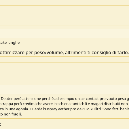
scite lunghe
ttimizzare per peso/volume, altrimenti ti consiglio di farlo.
 Deuter però attenzione perché ad esempio un air contact pro vuoto pesa g
strappa però credimi che avere in schiena tanti chili e magari distribuiti non
 in una agonia. Guarda l'Osprey aether pro da 60 o 70 litri. Sono fatti beni
o non fragili.
.