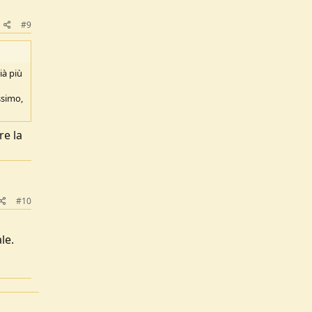
#9
ià più
ssimo,
re la
#10
le.