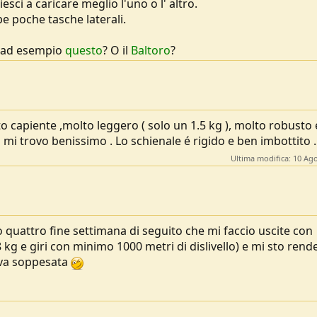
sci a caricare meglio l'uno o l' altro.
pe poche tasche laterali.
me ad esempio
questo
? O il
Baltoro
?
o capiente ,molto leggero ( solo un 1.5 kg ), molto robusto
i trovo benissimo . Lo schienale é rigido e ben imbottito .
Ultima modifica:
10 Ago
o quattro fine settimana di seguito che mi faccio uscite con
8 kg e giri con minimo 1000 metri di dislivello) e mi sto ren
a va soppesata