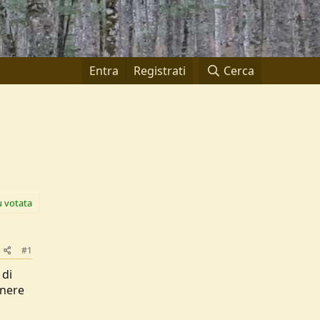
Entra
Registrati
Cerca
ù votata
#1
 di
enere