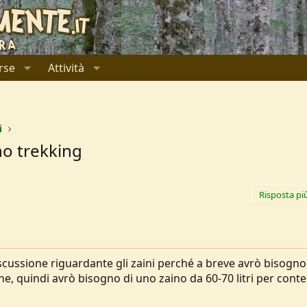
rse
Attività
i
no trekking
Risposta pi
cussione riguardante gli zaini perché a breve avrò bisogno
e, quindi avrò bisogno di uno zaino da 60-70 litri per cont