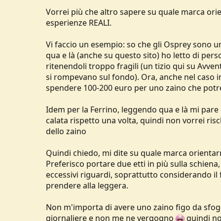
u
Vorrei più che altro sapere su quale marca orie
s
esperienze REALI.
s
i
Vi faccio un esempio: so che gli Osprey sono u
o
n
qua e là (anche su questo sito) ho letto di pe
e
ritenendoli troppo fragili (un tizio qui su Avv
si rompevano sul fondo). Ora, anche nel caso in
spendere 100-200 euro per uno zaino che potr
Idem per la Ferrino, leggendo qua e là mi pare di
calata rispetto una volta, quindi non vorrei ris
dello zaino
Quindi chiedo, mi dite su quale marca orient
Preferisco portare due etti in più sulla schien
eccessivi riguardi, soprattutto considerando il
prendere alla leggera.
Non m'importa di avere uno zaino figo da sfogg
giornaliere e non me ne vergogno
quindi no