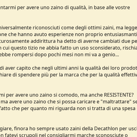
ntarmi per avere uno zaino di qualità, in base alle vostre
niversalmente riconosciuti come degli ottimi zaini, ma leg
rsone che hanno avuto esperienze non proprio entusiasmanti
enturosamente addirittura ha detto di averne cambiati due p
 cui questo tizio ne abbia fatto un uso sconsiderato, rischia
ebbe rompersi dopo pochi mesi non mi va a genio...
 aver capito che negli ultimi anni la qualità dei loro prodott
chiare di spendere più per la marca che per la qualità effetti
armi per avere uno zaino si comodo, ma anche RESISTENTE?
a, ma avere uno zaino che si possa caricare e "maltrattare" 
 fatto che per quanto mi riguarda non si tratta di una spesa
iare, finora ho sempre usato zaini della Decathlon per usc
n fatevi scrupoli nel consigliarmi marche sconosciute o