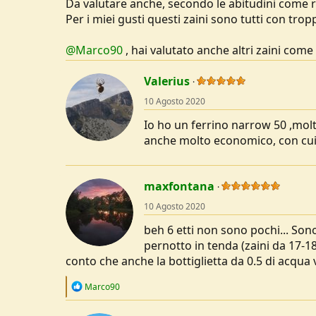
Da valutare anche, secondo le abitudini come rie
Per i miei gusti questi zaini sono tutti con trop
@Marco90
, hai valutato anche altri zaini co
Valerius
10 Agosto 2020
Io ho un ferrino narrow 50 ,molt
anche molto economico, con cui m
maxfontana
10 Agosto 2020
beh 6 etti non sono pochi... Son
pernotto in tenda (zaini da 17-1
conto che anche la bottiglietta da 0.5 di acqu
R
Marco90
e
a