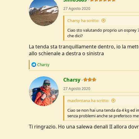
i
o
27 Agosto 2020
n
s
Charsy ha scritto:
:
Ciao sto valutando proprio un osprey 7
che dici?
La tenda sta tranquillamente dentro, io la metto
allo schienale a destra o sinistra
R
Charsy
e
a
c
Charsy
t
27 Agosto 2020
i
o
n
maxfontana ha scritto:
s
:
Ciao se non hai una tenda da 4 kg ed imm
senza problemi anche se preferisco mett
Ti ringrazio. Ho una salewa denali II allora dovr