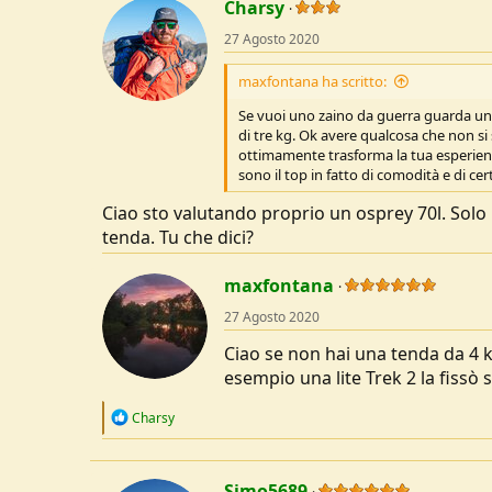
c
Charsy
t
27 Agosto 2020
i
o
n
maxfontana ha scritto:
s
:
Se vuoi uno zaino da guerra guarda un
di tre kg. Ok avere qualcosa che non si 
ottimamente trasforma la tua esperienza
sono il top in fatto di comodità e di cert
Ciao sto valutando proprio un osprey 70l. Solo
tenda. Tu che dici?
maxfontana
27 Agosto 2020
Ciao se non hai una tenda da 4 kg
esempio una lite Trek 2 la fissò
R
Charsy
e
a
c
t
Simo5689