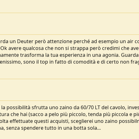
arda un Deuter però attenzione perché ad esempio un air c
. Ok avere qualcosa che non si strappa però credimi che ave
ttimamente trasforma la tua esperienza in una agonia. Guarda
benissimo, sono il top in fatto di comodità e di certo non fragi
la possibilità sfrutta uno zaino da 60/70 LT del cavolo, inves
ura che hai (sacco a pelo più piccolo, tenda più piccola e pi
olta effettuate questi acquisti, sceglierei uno zaino possibi
a, senza spendere tutto in una botta sola...