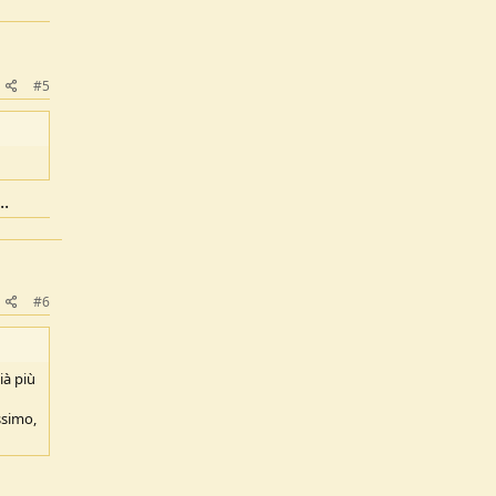
#5
..
#6
ià più
ssimo,