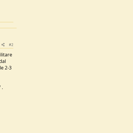
#2
litare
dal
le 2-3
 .