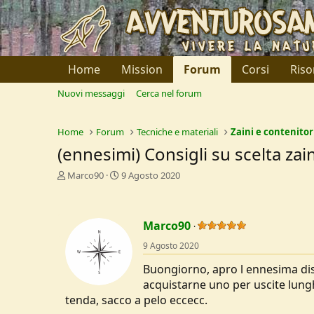
Home
Mission
Forum
Corsi
Riso
Nuovi messaggi
Cerca nel forum
Home
Forum
Tecniche e materiali
Zaini e contenitor
(ennesimi) Consigli su scelta zai
C
D
Marco90
9 Agosto 2020
r
a
e
t
a
a
Marco90
t
d
o
i
9 Agosto 2020
r
I
e
n
Buongiorno, apro l ennesima dis
D
i
acquistarne uno per uscite lungh
i
z
tenda, sacco a pelo eccecc.
s
i
c
o