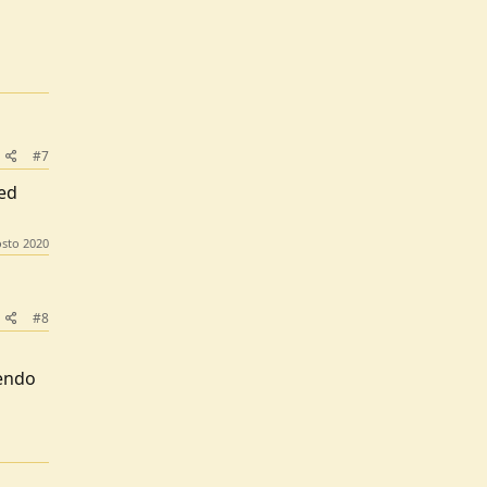
#7
 ed
sto 2020
#8
dendo