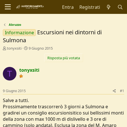
Entra
Registrati
Abruzzo
Escursioni nei dintorni di
Informazione
Sulmona
C
D
tonyxsiti
9 Giugno 2015
r
a
Risposta più votata
e
t
a
a
t
d
tonyxsiti
T
o
i
r
I
e
n
D
i
9 Giugno 2015
#1
i
z
s
i
Salve a tutti.
c
o
Prossimamente trascorrerò 3 giorni a Sulmona e
u
gradirei un consiglio escursionisitico sui bellissimi monti
s
della zona con max 1000 m di dislivello e 3 ore di
s
i
cammino (solo andata). Esclusa la zona del M. Amaro