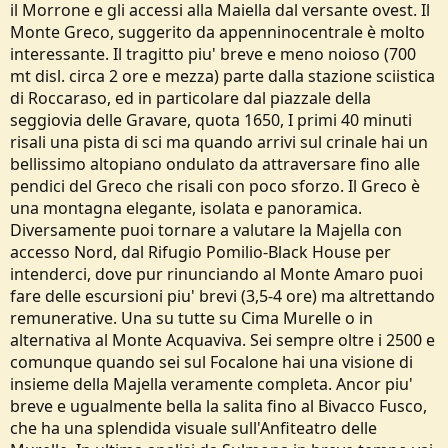
il Morrone e gli accessi alla Maiella dal versante ovest. Il
Monte Greco, suggerito da appenninocentrale è molto
interessante. Il tragitto piu' breve e meno noioso (700
mt disl. circa 2 ore e mezza) parte dalla stazione sciistica
di Roccaraso, ed in particolare dal piazzale della
seggiovia delle Gravare, quota 1650, I primi 40 minuti
risali una pista di sci ma quando arrivi sul crinale hai un
bellissimo altopiano ondulato da attraversare fino alle
pendici del Greco che risali con poco sforzo. Il Greco è
una montagna elegante, isolata e panoramica.
Diversamente puoi tornare a valutare la Majella con
accesso Nord, dal Rifugio Pomilio-Black House per
intenderci, dove pur rinunciando al Monte Amaro puoi
fare delle escursioni piu' brevi (3,5-4 ore) ma altrettando
remunerative. Una su tutte su Cima Murelle o in
alternativa al Monte Acquaviva. Sei sempre oltre i 2500 e
comunque quando sei sul Focalone hai una visione di
insieme della Majella veramente completa. Ancor piu'
breve e ugualmente bella la salita fino al Bivacco Fusco,
che ha una splendida visuale sull'Anfiteatro delle