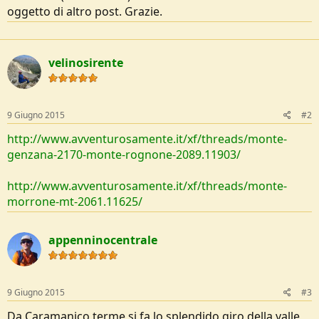
o
oggetto di altro post. Grazie.
n
e
velinosirente
9 Giugno 2015
#2
http://www.avventurosamente.it/xf/threads/monte-
genzana-2170-monte-rognone-2089.11903/
http://www.avventurosamente.it/xf/threads/monte-
morrone-mt-2061.11625/
appenninocentrale
9 Giugno 2015
#3
Da Caramanico terme si fa lo splendido giro della valle