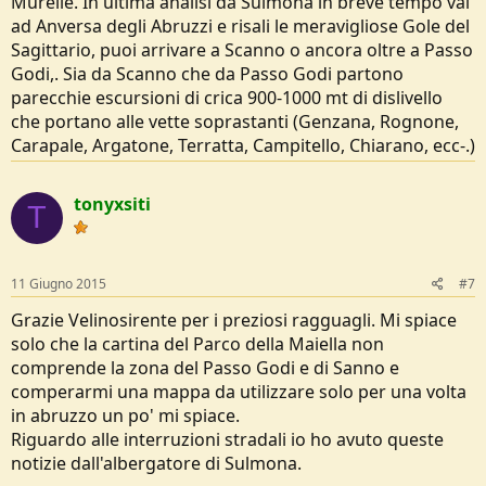
Murelle. In ultima analisi da Sulmona in breve tempo vai
ad Anversa degli Abruzzi e risali le meravigliose Gole del
Sagittario, puoi arrivare a Scanno o ancora oltre a Passo
Godi,. Sia da Scanno che da Passo Godi partono
parecchie escursioni di crica 900-1000 mt di dislivello
che portano alle vette soprastanti (Genzana, Rognone,
Carapale, Argatone, Terratta, Campitello, Chiarano, ecc-.)
tonyxsiti
T
11 Giugno 2015
#7
Grazie Velinosirente per i preziosi ragguagli. Mi spiace
solo che la cartina del Parco della Maiella non
comprende la zona del Passo Godi e di Sanno e
comperarmi una mappa da utilizzare solo per una volta
in abruzzo un po' mi spiace.
Riguardo alle interruzioni stradali io ho avuto queste
notizie dall'albergatore di Sulmona.