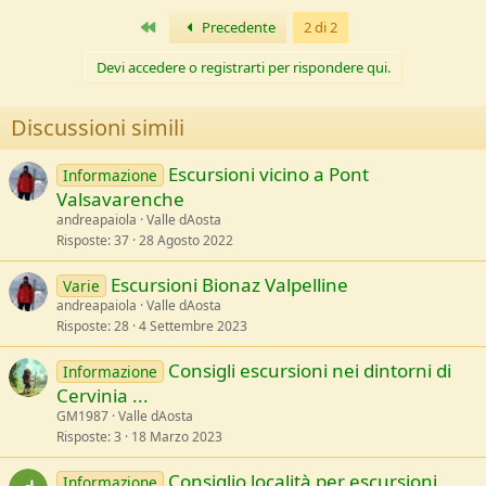
Primo
Precedente
2 di 2
Devi accedere o registrarti per rispondere qui.
Discussioni simili
Escursioni vicino a Pont
Informazione
Valsavarenche
andreapaiola
Valle dAosta
Risposte
37
28 Agosto 2022
Escursioni Bionaz Valpelline
Varie
andreapaiola
Valle dAosta
Risposte
28
4 Settembre 2023
Consigli escursioni nei dintorni di
Informazione
Cervinia ...
GM1987
Valle dAosta
Risposte
3
18 Marzo 2023
Consiglio località per escursioni
Informazione