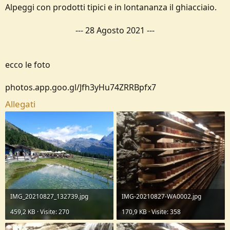
Alpeggi con prodotti tipici e in lontananza il ghiacciaio.
---
28 Agosto 2021
---
ecco le foto
photos.app.goo.gl/Jfh3yHu74ZRRBpfx7
Allegati
IMG_20210827_132739.jpg
IMG-20210827-WA0002.jpg
459,2 KB · Visite: 270
170,9 KB · Visite: 358