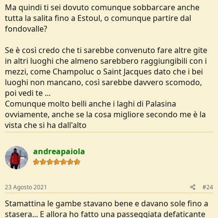
Ma quindi ti sei dovuto comunque sobbarcare anche
colazione.
Stamattina era molto umido e il cielo era coperto.
tutta la salita fino a Estoul, o comunque partire dal
fondovalle?
Comunque il piano per la giornata era fare un anello al Lago
Bringuez.
Se è così credo che ti sarebbe convenuto fare altre gite
https://www.gulliver.it/itinerari/bussola-corno-da-brusson-per-il-
in altri luoghi che almeno sarebbero raggiungibili con i
colle-di-brenguez/#map
mezzi, come Champoluc o Saint Jacques dato che i bei
Non volendo fare la strada fino a Brusson (al ritorno comunque ho
luoghi non mancano, così sarebbe davvero scomodo,
visto che sono 25 minuti a piedi dal lago di Brusson) decido di
poi vedi te ...
prendere un sentiero vicino alla casa a Vollon che sale alla frazione
Comunque molto belli anche i laghi di Palasina
Salomon. Da lì teoricamente ci sarebbe un sentiero che mi collega
all'anello alla frazione Bringuez.
ovviamente, anche se la cosa migliore secondo me è la
Il sentiero era riportato sia su OSM (GPS) che sulla mappa cartacea.
vista che si ha dall'alto
Vabbè comunque sto sentiero non l'ho trovato, quindi dopo essere
salito a Salomon ho cercato un po' nel bosco (dove ho solo trovato
andreapaiola
tracce di boascaioli e animali) e poi sono sceso alla strada.
Bestemmie in 5 lingue.
Nonostante tutto all'alba delle 10 ero all'attacco ufficiale della
23 Agosto 2021
#24
traccia.
Stamattina le gambe stavano bene e davano sole fino a
In quota c'era parecchio vento e sole, tant'è che ho dovuto mettere
stasera... E allora ho fatto una passeggiata defaticante
il k-way.