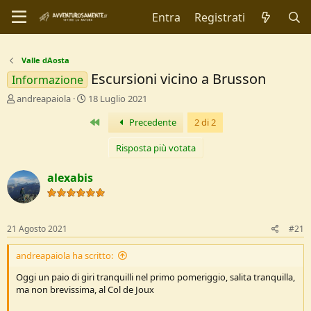
Entra
Registrati
Valle dAosta
Escursioni vicino a Brusson
Informazione
C
D
andreapaiola
18 Luglio 2021
r
a
Primo
Precedente
2 di 2
e
t
a
a
t
d
Risposta più votata
o
i
r
I
alexabis
e
n
D
i
i
z
s
i
21 Agosto 2021
#21
c
o
u
andreapaiola ha scritto:
s
s
Oggi un paio di giri tranquilli nel primo pomeriggio, salita tranquilla,
i
ma non brevissima, al Col de Joux
o
n