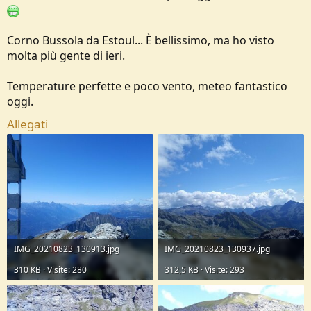
Comunque è un bellissimo giro poco frequentato, ho visto 4
persone in tutta la giornata.
Corno Bussola da Estoul... È bellissimo, ma ho visto
Lo danno come E, ma secondo me sarebbe più EE.
molta più gente di ieri.
Alle 16 sono a bere una birra.
Temperature perfette e poco vento, meteo fantastico
oggi.
Lago di Bringuez
Allegati
Cascata di Pracard
IMG_20210823_130913.jpg
IMG_20210823_130937.jpg
310 KB · Visite: 280
312,5 KB · Visite: 293