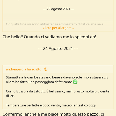
---
22 Agosto 2021
---
Oggi alla fine mi sono abbastanza ammazzato di fatica, ma ne è
Clicca per allargare...
valsa la pena.
Che bello!! Quando ci vediamo me lo spieghi eh!
Mi sono svegliato all'alba con la fame percui ho fatto una bella
colazione.
Stamattina era molto umido e il cielo era coperto.
---
24 Agosto 2021
---
Comunque il piano per la giornata era fare un anello al Lago
Bringuez.
https://www.gulliver.it/itinerari/bussola-corno-da-brusson-per-il-
andreapaiola ha scritto:
colle-di-brenguez/#map
Stamattina le gambe stavano bene e davano sole fino a stasera... E
Non volendo fare la strada fino a Brusson (al ritorno comunque ho
allora ho fatto una passeggiata defaticante
visto che sono 25 minuti a piedi dal lago di Brusson) decido di
prendere un sentiero vicino alla casa a Vollon che sale alla frazione
Corno Bussola da Estoul... È bellissimo, ma ho visto molta più gente
Salomon. Da lì teoricamente ci sarebbe un sentiero che mi collega
di ieri.
all'anello alla frazione Bringuez.
Il sentiero era riportato sia su OSM (GPS) che sulla mappa cartacea.
Temperature perfette e poco vento, meteo fantastico oggi.
Vabbè comunque sto sentiero non l'ho trovato, quindi dopo essere
Confermo, anche a me piace molto questo pezzo, ci