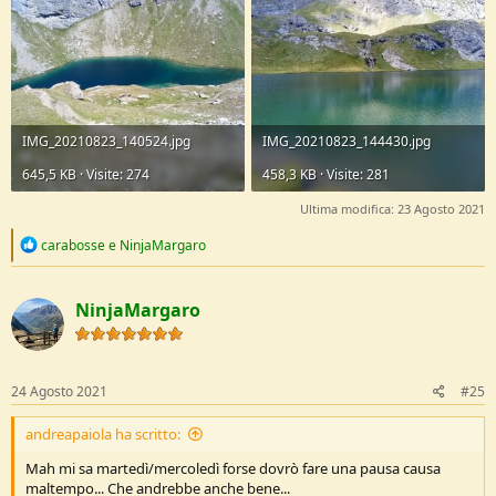
IMG_20210823_140524.jpg
IMG_20210823_144430.jpg
645,5 KB · Visite: 274
458,3 KB · Visite: 281
Ultima modifica:
23 Agosto 2021
R
carabosse
e
NinjaMargaro
e
a
c
NinjaMargaro
t
i
o
n
s
24 Agosto 2021
#25
:
andreapaiola ha scritto:
Mah mi sa martedì/mercoledì forse dovrò fare una pausa causa
maltempo... Che andrebbe anche bene...