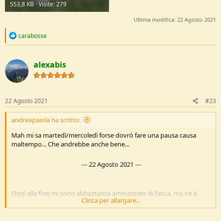
553,8 KB · Visite: 279
Ultima modifica:
22 Agosto 2021
R
carabosse
e
a
c
alexabis
t
i
o
n
s
22 Agosto 2021
#23
:
andreapaiola ha scritto:
Mah mi sa martedì/mercoledì forse dovrò fare una pausa causa
maltempo... Che andrebbe anche bene...
---
22 Agosto 2021
---
Oggi alla fine mi sono abbastanza ammazzato di fatica, ma ne è
Clicca per allargare...
valsa la pena.
Mi sono svegliato all'alba con la fame percui ho fatto una bella