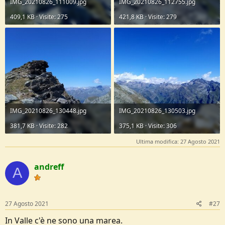
IMG_20210826_111009.jpg
IMG_20210826_112755.jpg
409,1 KB · Visite: 275
421,8 KB · Visite: 279
IMG_20210826_130448.jpg
IMG_20210826_130503.jpg
381,7 KB · Visite: 282
375,1 KB · Visite: 306
Ultima modifica:
27 Agosto 2021
andreff
A
27 Agosto 2021
#27
In Valle c'è ne sono una marea.