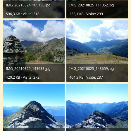
IMG_20210824_105136.jpg
IMG_20210825_111052.jpg
596,3 KB · Visite: 318
233,1 KB · Visite: 299
IMG_20210825_143638.jpg
IMG_20210825_143659.jpg
420,2 KB · Visite: 272
404,3 KB · Visite: 287