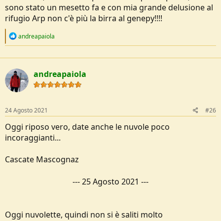
salito a Salomon ho cercato un po' nel bosco (dove ho solo trovato
sono stato un mesetto fa e con mia grande delusione al
tracce di boascaioli e animali) e poi sono sceso alla strada.
rifugio Arp non c'è più la birra al genepy!!!!
Bestemmie in 5 lingue.
R
andreapaiola
Nonostante tutto all'alba delle 10 ero all'attacco ufficiale della
e
traccia.
a
c
In quota c'era parecchio vento e sole, tant'è che ho dovuto mettere
t
andreapaiola
il k-way.
i
o
n
Comunque è un bellissimo giro poco frequentato, ho visto 4
s
persone in tutta la giornata.
:
Lo danno come E, ma secondo me sarebbe più EE.
24 Agosto 2021
#26
Oggi riposo vero, date anche le nuvole poco
Alle 16 sono a bere una birra.
incoraggianti...
Lago di Bringuez
Cascate Mascognaz
Cascata di Pracard
---
25 Agosto 2021
---
Oggi nuvolette, quindi non si è saliti molto