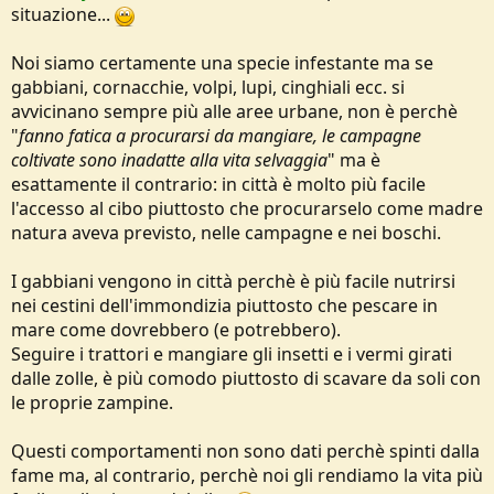
arrangiare: da me i corvi rubano le crocchette del cane (che ne è
situazione...
geloso), e se freso il terreno col trattorino sono lì attenti a scorare
vermetti ribaltati in superfice; ed anche i gabbiani (col mare distante
Noi siamo certamente una specie infestante ma se
50 km) si fanno vivi, in certi periodi dell'anno, in cerca di cibo. Mi
sono fatto l'idea che la fame non la patiscono solo alcuni miliardi di
gabbiani, cornacchie, volpi, lupi, cinghiali ecc. si
esseri umani, ma anche un numero molto maggiore di animali
avvicinano sempre più alle aree urbane, non è perchè
selvaggi.
"
fanno fatica a procurarsi da mangiare, le campagne
Cordiali saluti
coltivate sono inadatte alla vita selvaggia
" ma è
esattamente il contrario: in città è molto più facile
l'accesso al cibo piuttosto che procurarselo come madre
natura aveva previsto, nelle campagne e nei boschi.
I gabbiani vengono in città perchè è più facile nutrirsi
nei cestini dell'immondizia piuttosto che pescare in
mare come dovrebbero (e potrebbero).
Seguire i trattori e mangiare gli insetti e i vermi girati
dalle zolle, è più comodo piuttosto di scavare da soli con
le proprie zampine.
Questi comportamenti non sono dati perchè spinti dalla
fame ma, al contrario, perchè noi gli rendiamo la vita più