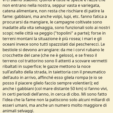
non entrano nella nostra, seppur vasta e variegata,
catena alimentare, non resta che rischiare di patire la
fame: gabbiani, ma anche volpi, lupi, etc. fanno fatica a
procurarsi da mangiare, le campagne coltivate sono
inadatte alla vita selvaggia, sono funzionali solo ai nostri
scopi; nelle città va peggio ("topolini" a parte); forse in
terreni montani la situazione è più rosea; i mari e gli
oceani invece sono tutti spazzolati dai pescherecci. Le
bestiole si devono arrangiare: da me i corvi rubano le
crocchette del cane (che ne è geloso), e se freso il
terreno col trattorino sono lì attenti a scovare vermetti
ribaltati in superfice; le gazze mettono la noce
sull'asfalto della strada, in taiettoria con il pneumatico
dell'auto in arrivo, affinché esso gliela rompa (e io se
posso il piacere glielo faccio sempre volentieri); ed
anche i gabbiani (col mare distante 50 km) si fanno vivi,
in certi periodi dell'anno, in cerca di cibo. Mi sono fatto
l'idea che la fame non la patiscono solo alcuni miliardi di
esseri umani, ma anche un numero molto maggiore di
animali selvaggi.