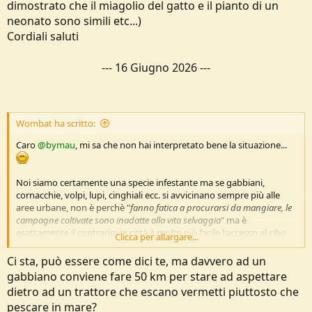
dimostrato che il miagolio del gatto e il pianto di un
neonato sono simili etc...)
Cordiali saluti
---
16 Giugno 2026
---
Wombat ha scritto:
Caro
@bymau
, mi sa che non hai interpretato bene la situazione...
Noi siamo certamente una specie infestante ma se gabbiani,
cornacchie, volpi, lupi, cinghiali ecc. si avvicinano sempre più alle
aree urbane, non è perchè "
fanno fatica a procurarsi da mangiare, le
campagne coltivate sono inadatte alla vita selvaggia
" ma è
esattamente il contrario: in città è molto più facile l'accesso al cibo
Clicca per allargare...
piuttosto che procurarselo come madre natura aveva previsto, nelle
campagne e nei boschi.
Ci sta, può essere come dici te, ma davvero ad un
gabbiano conviene fare 50 km per stare ad aspettare
I gabbiani vengono in città perchè è più facile nutrirsi nei cestini
dietro ad un trattore che escano vermetti piuttosto che
dell'immondizia piuttosto che pescare in mare come dovrebbero (e
pescare in mare?
potrebbero).