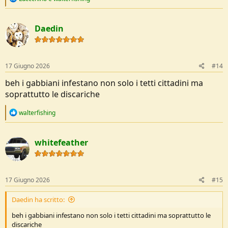
e
a
c
Daedin
t
i
o
n
s
17 Giugno 2026
#14
:
beh i gabbiani infestano non solo i tetti cittadini ma
soprattutto le discariche
R
walterfishing
e
a
c
whitefeather
t
i
o
n
s
17 Giugno 2026
#15
:
Daedin ha scritto:
beh i gabbiani infestano non solo i tetti cittadini ma soprattutto le
discariche