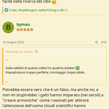
facile nella ricerca del cibo
R
Cmps
,
NinjaMargaro
,
walterfishing
e altri 2
e
a
c
bymau
t
B
i
o
n
s
16 Giugno 2026
#10
:
Wombat ha scritto:
...
Sulla validità di questo video ho qualche dubbio
Inquadrature troppo perfette, montaggio impeccabile...
...
Potrebbe essere vero che è un falso, ma anche no, e
non mi stupirebbe: i gatti hanno imparato (nei secoli) a
"creare armoniche" come i neonati per attirare
l'attenzione dell'uomo (studi scientifici hanno