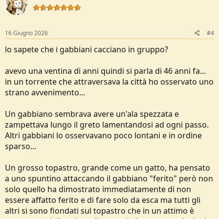
i
o
n
s
16 Giugno 2026
#4
:
lo sapete che i gabbiani cacciano in gruppo?
avevo una ventina di anni quindi si parla di 46 anni fa...
in un torrente che attraversava la città ho osservato uno
strano avvenimento...
Un gabbiano sembrava avere un'ala spezzata e
zampettava lungo il greto lamentandosi ad ogni passo.
Altri gabbiani lo osservavano poco lontani e in ordine
sparso...
Un grosso topastro, grande come un gatto, ha pensato
a uno spuntino attaccando il gabbiano "ferito" però non
solo quello ha dimostrato immediatamente di non
essere affatto ferito e di fare solo da esca ma tutti gli
altri si sono fiondati sul topastro che in un attimo è