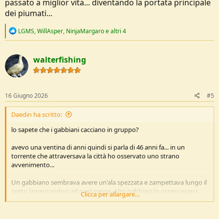
passato a miglior vita... diventando la portata principale
dei piumati...
R
LGMS
,
WillAsper
,
NinjaMargaro
e altri 4
e
a
c
walterfishing
t
i
o
n
s
16 Giugno 2026
#5
:
Daedin ha scritto:
lo sapete che i gabbiani cacciano in gruppo?
avevo una ventina di anni quindi si parla di 46 anni fa... in un
torrente che attraversava la città ho osservato uno strano
avvenimento...
Un gabbiano sembrava avere un'ala spezzata e zampettava lungo il
greto lamentandosi ad ogni passo. Altri gabbiani lo osservavano
Clicca per allargare...
poco lontani e in ordine sparso...
Un grosso topastro, grande come un gatto, ha pensato a uno