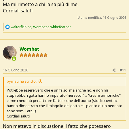
Seguire i trattori e mangiare gli insetti e i vermi girati dalle zolle, è
Ma mi rimetto a chi la sa più di me.
più comodo piuttosto di scavare da soli con le proprie zampine.
Cordiali saluti
Ultima modifica:
16 Giugno 2026
Questi comportamenti non sono dati perchè spinti dalla fame ma, al
contrario, perchè noi gli rendiamo la vita più facile nella ricerca del
R
walterfishing
,
Wombat
e
whitefeather
cibo
e
a
c
t
Wombat
i
o
n
s
:
16 Giugno 2026
#11
bymau ha scritto:
Potrebbe essere vero che è un falso, ma anche no, e non mi
stupirebbe: i gatti hanno imparato (nei secoli) a "creare armoniche"
come i neonati per attirare l'attenzione dell'uomo (studi scientifici
hanno dimostrato che il miagolio del gatto e il pianto di un neonato
sono somili etc...)
Cordiali saluti
Non mettevo in discussione il fatto che potessero