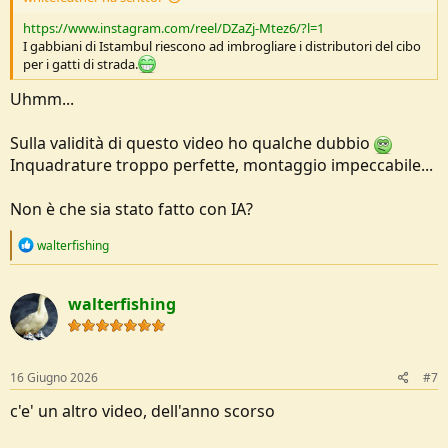
https://www.instagram.com/reel/DZaZj-Mtez6/?l=1
I gabbiani di Istambul riescono ad imbrogliare i distributori del cibo
per i gatti di strada.
Uhmm...
Sulla validità di questo video ho qualche dubbio
Inquadrature troppo perfette, montaggio impeccabile...
Non è che sia stato fatto con IA?
R
walterfishing
e
a
c
walterfishing
t
i
o
n
s
16 Giugno 2026
#7
:
c'e' un altro video, dell'anno scorso