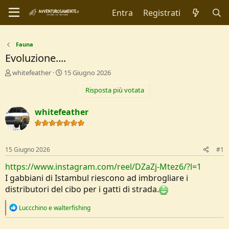
Entra
Registrati
Fauna
Evoluzione....
C
D
whitefeather
15 Giugno 2026
r
a
Risposta più votata
e
t
a
a
t
d
whitefeather
o
i
r
I
e
n
D
i
15 Giugno 2026
#1
i
z
s
i
https://www.instagram.com/reel/DZaZj-Mtez6/?l=1
c
o
I gabbiani di Istambul riescono ad imbrogliare i
u
distributori del cibo per i gatti di strada.
s
s
R
Luccchino
e
walterfishing
i
e
o
a
n