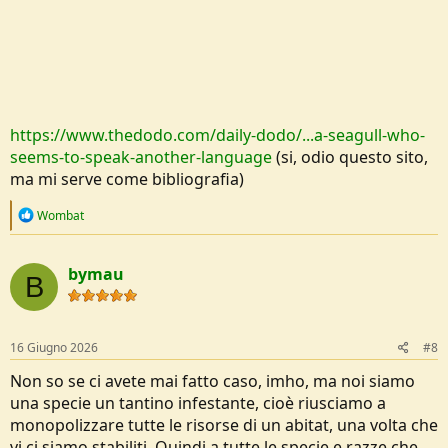
https://www.thedodo.com/daily-dodo/...a-seagull-who-
seems-to-speak-another-language
(si, odio questo sito,
ma mi serve come bibliografia)
R
Wombat
e
a
c
bymau
t
B
i
o
n
s
16 Giugno 2026
#8
:
Non so se ci avete mai fatto caso, imho, ma noi siamo
una specie un tantino infestante, cioè riusciamo a
monopolizzare tutte le risorse di un abitat, una volta che
vi ci siamo stabiliti. Quindi a tutte le specie e razze che