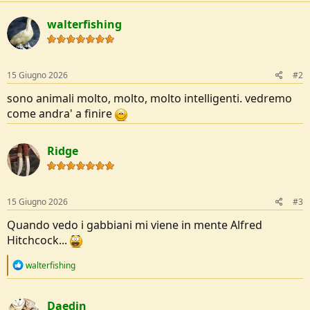
c
e
t
walterfishing
i
o
n
s
:
15 Giugno 2026
#2
sono animali molto, molto, molto intelligenti. vedremo
come andra' a finire
Ridge
15 Giugno 2026
#3
Quando vedo i gabbiani mi viene in mente Alfred
Hitchcock...
R
walterfishing
e
a
c
Daedin
t