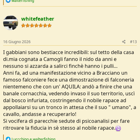
walterfishing
e
a
c
whitefeather
t
i
o
n
s
16 Giugno 2026
#13
:
I gabbiani sono bestiacce incredibili: sul tetto della casa
di.mia cognata a Camogli fanno il nido da anni e
nessuno si azzarda a salirci finchè hanno i pulli...
Anni fa, ad una manifestazione vicino a Bracciano un
famoso falconiere fece una dimostrazione di falconeria
nientemeno che con un' AQUILA: andò a finire che una
banale cornacchia, vedendo invaso il suo territorio, uscì
dal bosco infuriata, costringendo il nobile rapace ad
appollaiarsi su un tronco in attesa che il suo " umano", a
cavallo, andasse a recuperarlo!
Si vocifera di parecchie sedute di psicoanalisi per fare
ritrovare la fiducia in sè stesso al nobile rapace.
R
Luccchino
e
walterfishing