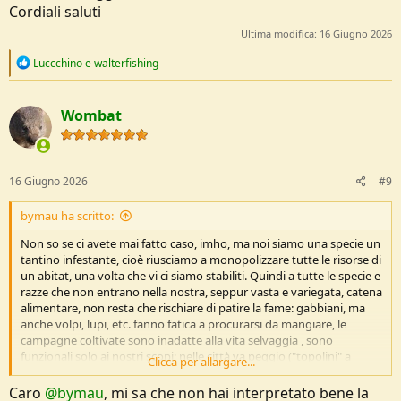
Cordiali saluti
Ultima modifica:
16 Giugno 2026
R
Luccchino
e
walterfishing
e
a
c
Wombat
t
i
o
n
s
16 Giugno 2026
#9
:
bymau ha scritto:
Non so se ci avete mai fatto caso, imho, ma noi siamo una specie un
tantino infestante, cioè riusciamo a monopolizzare tutte le risorse di
un abitat, una volta che vi ci siamo stabiliti. Quindi a tutte le specie e
razze che non entrano nella nostra, seppur vasta e variegata, catena
alimentare, non resta che rischiare di patire la fame: gabbiani, ma
anche volpi, lupi, etc. fanno fatica a procurarsi da mangiare, le
campagne coltivate sono inadatte alla vita selvaggia , sono
funzionali solo ai nostri scopi; nelle città va peggio ("topolini" a
Clicca per allargare...
parte); forse in terreni montani la situazione è più rosea; i mari e gli
oceani sono tutti spazzolati dai pescherecci. Le bestiole si devono
Caro
@bymau
, mi sa che non hai interpretato bene la