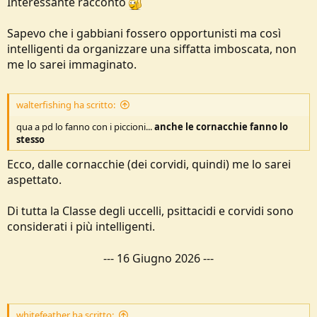
Interessante racconto
Un grosso topastro, grande come un gatto, ha pensato a uno
spuntino attaccando il gabbiano "ferito" però non solo quello ha
Sapevo che i gabbiani fossero opportunisti ma così
dimostrato immediatamente di non essere affatto ferito e di fare
intelligenti da organizzare una siffatta imboscata, non
solo da esca ma tutti gli altri si sono fiondati sul topastro che in un
attimo è passato a miglior vita... diventando la portata principale dei
me lo sarei immaginato.
piumati...
walterfishing ha scritto:
qua a pd lo fanno con i piccioni...
anche le cornacchie fanno lo
stesso
Ecco, dalle cornacchie (dei corvidi, quindi) me lo sarei
aspettato.
Di tutta la Classe degli uccelli, psittacidi e corvidi sono
considerati i più intelligenti.
---
16 Giugno 2026
---
whitefeather ha scritto: