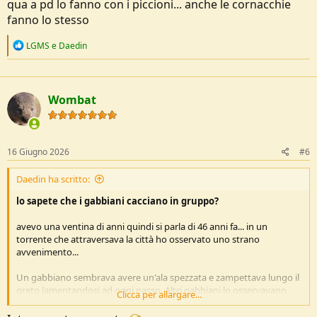
qua a pd lo fanno con i piccioni... anche le cornacchie
spuntino attaccando il gabbiano "ferito" però non solo quello ha
fanno lo stesso
dimostrato immediatamente di non essere affatto ferito e di fare
solo da esca ma tutti gli altri si sono fiondati sul topastro che in un
R
LGMS
e
Daedin
attimo è passato a miglior vita... diventando la portata principale dei
e
piumati...
a
c
t
Wombat
i
o
n
s
:
16 Giugno 2026
#6
Daedin ha scritto:
lo sapete che i gabbiani cacciano in gruppo?
avevo una ventina di anni quindi si parla di 46 anni fa... in un
torrente che attraversava la città ho osservato uno strano
avvenimento...
Un gabbiano sembrava avere un'ala spezzata e zampettava lungo il
greto lamentandosi ad ogni passo. Altri gabbiani lo osservavano
Clicca per allargare...
poco lontani e in ordine sparso...