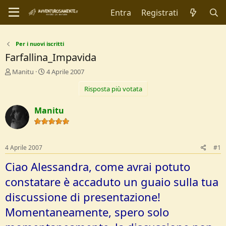
Entra
Registrati
Per i nuovi iscritti
Farfallina_Impavida
C
D
Manitu
4 Aprile 2007
r
a
Risposta più votata
e
t
a
a
t
d
Manitu
o
i
r
I
e
n
D
i
4 Aprile 2007
#1
i
z
s
i
Ciao Alessandra, come avrai potuto
c
o
constatare è accaduto un guaio sulla tua
u
s
discussione di presentazione!
s
i
Momentaneamente, spero solo
o
n