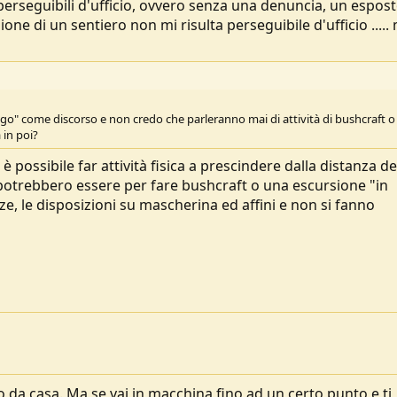
perseguibili d'ufficio, ovvero senza una denuncia, un espos
ne di un sentiero non mi risulta perseguibile d'ufficio .....
go" come discorso e non credo che parleranno mai di attività di bushcraft o
in poi?
 possibile far attività fisica a prescindere dalla distanza de
potrebbero essere per fare bushcraft o una escursione "in
anze, le disposizioni su mascherina ed affini e non si fanno
da casa. Ma se vai in macchina fino ad un certo punto e ti