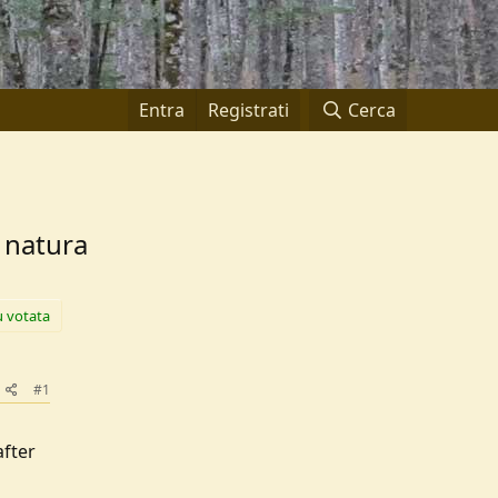
Entra
Registrati
Cerca
n natura
ù votata
#1
after