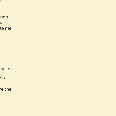
o non
no
te nel
#8
zio
re che