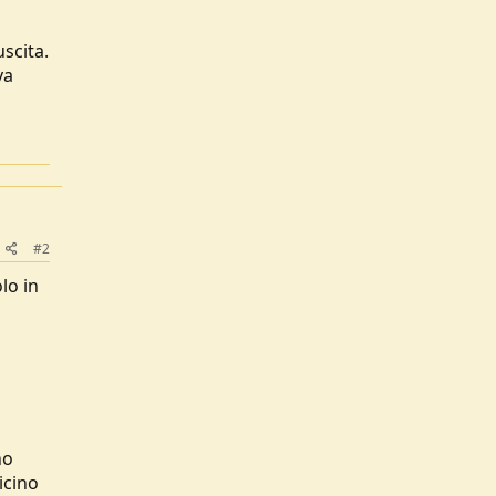
scita.
va
#2
lo in
no
icino