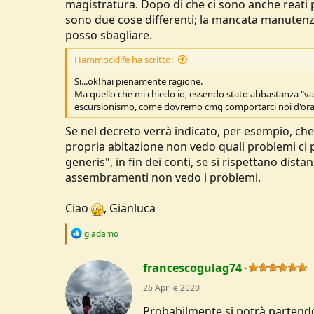
magistratura. Dopo di che ci sono anche reati 
sono due cose differenti; la mancata manutenzio
posso sbagliare.
Hammocklife ha scritto:
Si...ok!hai pienamente ragione.
Ma quello che mi chiedo io, essendo stato abbastanza "va
escursionismo, come dovremo cmq comportarci noi d'ora 
Se nel decreto verrà indicato, per esempio, che è
propria abitazione non vedo quali problemi ci 
generis", in fin dei conti, se si rispettano dist
assembramenti non vedo i problemi.
Ciao
, Gianluca
R
giadamo
e
a
c
francescogulag74
t
26 Aprile 2020
i
o
Probabilmente si potrà partendo 
n