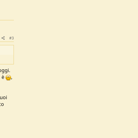
#3
oggi.
o è
,
puoi
to