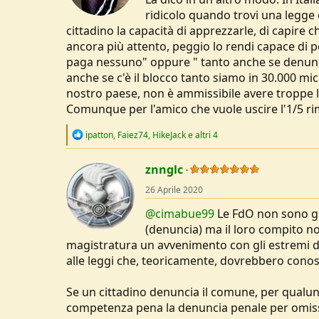
s
ridicolo quando trovi una legge 
:
cittadino la capacità di apprezzarle, di capire 
ancora più attento, peggio lo rendi capace di p
paga nessuno" oppure " tanto anche se denunci
anche se c'è il blocco tanto siamo in 30.000 mic
nostro paese, non è ammissibile avere troppe 
Comunque per l'amico che vuole uscire l'1/5 r
R
ipatton
,
Faiez74
,
HikeJack
e altri 4
e
a
c
znnglc
t
26 Aprile 2020
i
o
@cimabue99
Le FdO non sono gi
n
s
(denuncia) ma il loro compito non
:
magistratura un avvenimento con gli estremi de
alle leggi che, teoricamente, dovrebbero conos
Se un cittadino denuncia il comune, per qualun
competenza pena la denuncia penale per omission