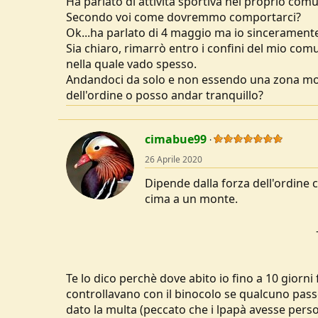
Ha parlato di attività sportiva nel proprio com
u
Secondo voi come dovremmo comportarci?
s
Ok...ha parlato di 4 maggio ma io sinceramente
s
Sia chiaro, rimarrò entro i confini del mio com
i
nella quale vado spesso.
o
n
Andandoci da solo e non essendo una zona mol
e
dell'ordine o posso andar tranquillo?
cimabue99
26 Aprile 2020
Dipende dalla forza dell'ordine 
cima a un monte.
Te lo dico perchè dove abito io fino a 10 giorni 
controllavano con il binocolo se qualcuno pass
dato la multa (peccato che i lpapà avesse perso 