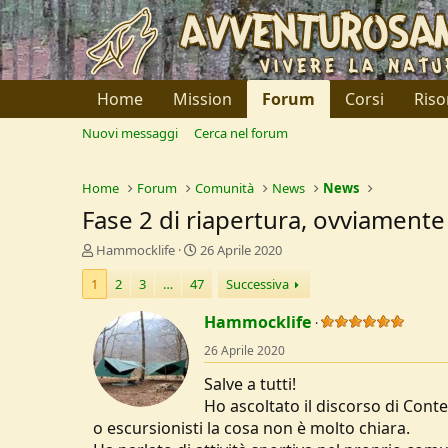
Home
Mission
Forum
Corsi
Riso
Nuovi messaggi
Cerca nel forum
Home
Forum
Comunità
News
News
Fase 2 di riapertura, ovviamente
C
D
Hammocklife
26 Aprile 2020
r
a
1
2
3
…
47
Successiva
e
t
a
a
Hammocklife
t
d
o
i
26 Aprile 2020
r
I
e
n
Salve a tutti!
D
i
Ho ascoltato il discorso di Cont
i
z
o escursionisti la cosa non è molto chiara.
s
i
c
o