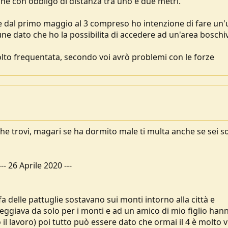
une con obbligo di distanza tra uno e due metri.
 dal primo maggio al 3 compreso ho intenzione di fare un'u
une dato che ho la possibilita di accedere ad un'area boschi
to frequentata, secondo voi avrò problemi con le forze
che trovi, magari se ha dormito male ti multa anche se sei so
---
26 Aprile 2020
---
fa delle pattuglie sostavano sui monti intorno alla città e
eggiava da solo per i monti e ad un amico di mio figlio han
il lavoro) poi tutto può essere dato che ormai il 4 è molto v