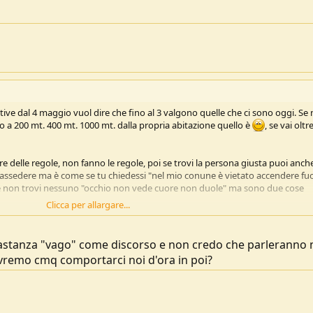
ive dal 4 maggio vuol dire che fino al 3 valgono quelle che ci sono oggi. Se 
sino a 200 mt. 400 mt. 1000 mt. dalla propria abitazione quello è
, se vai oltre
re delle regole, non fanno le regole, poi se trovi la persona giusta puoi anch
rassedere ma è come se tu chiedessi "nel mio conune è vietato accendere fuo
poi se non trovi nessuno "occhio non vede cuore non duole" ma sono due cose
Clicca per allargare...
astanza "vago" come discorso e non credo che parleranno 
ovremo cmq comportarci noi d'ora in poi?