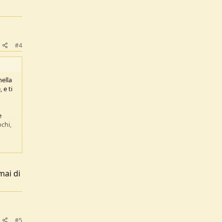
#4
nella
, e ti
e
chi,
mai di
#5