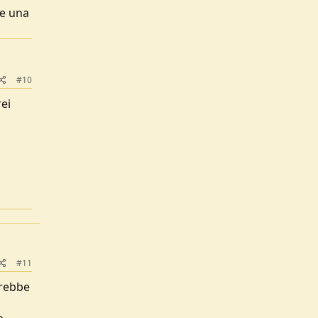
re una
#10
rei
#11
arebbe