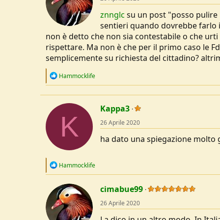
znnglc
su un post "posso pulire u
sentieri quando dovrebbe farlo 
non è detto che non sia contestabile o che urt
rispettare. Ma non è che per il primo caso le F
semplicemente su richiesta del cittadino? altr
R
Hammocklife
e
a
c
t
Kappa3
i
K
o
26 Aprile 2020
n
s
ha dato una spiegazione molto g
:
R
Hammocklife
e
a
c
cimabue99
t
26 Aprile 2020
i
o
La dico in un altro modo. In Italia
n