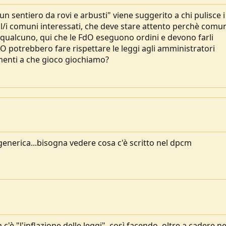
n sentiero da rovi e arbusti" viene suggerito a chi pulisce i
il/i comuni interessati, che deve stare attento perchè com
i qualcuno, qui che le FdO eseguono ordini e devono farli
dO potrebbero fare rispettare le leggi agli amministratori
imenti a che gioco giochiamo?
enerica...bisogna vedere cosa c'è scritto nel dpcm
 c'è "l'inflazione delle leggi", così facendo, oltre a cadere ne