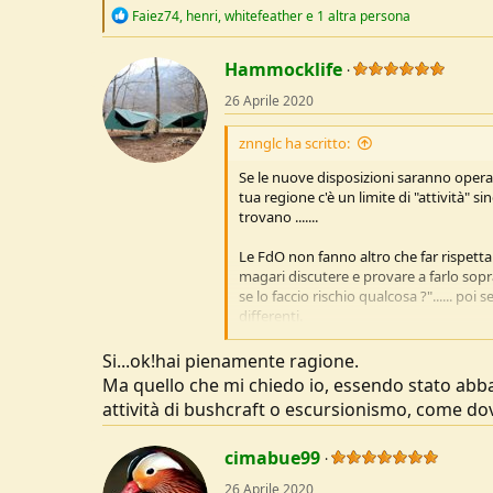
R
Faiez74
,
henri
,
whitefeather
e 1 altra persona
e
a
c
Hammocklife
t
26 Aprile 2020
i
o
n
znnglc ha scritto:
s
:
Se le nuove disposizioni saranno operat
tua regione c'è un limite di "attività" 
trovano .......
Le FdO non fanno altro che far rispetta
magari discutere e provare a farlo sop
se lo faccio rischio qualcosa ?"...... 
differenti.
Ciao
, Gianluca
Si...ok!hai pienamente ragione.
Ma quello che mi chiedo io, essendo stato abb
attività di bushcraft o escursionismo, come d
cimabue99
26 Aprile 2020