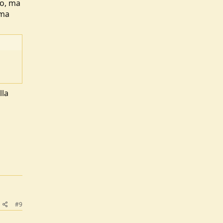
to, ma
 ma
lla
#9