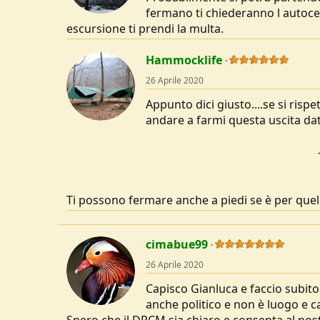
s
fermano ti chiederanno l autocer
:
escursione ti prendi la multa.
Hammocklife
26 Aprile 2020
Appunto dici giusto....se si risp
andare a farmi questa uscita da
Ti possono fermare anche a piedi se è per que
cimabue99
26 Aprile 2020
Capisco Gianluca e faccio subit
anche politico e non è luogo e ca