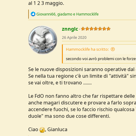
al 1 2 3 maggio.
R
Giovanni66
,
giadamo
e
Hammocklife
e
a
c
znnglc
t
26 Aprile 2020
i
o
n
Hammocklife ha scritto:
s
:
secondo voi avrò problemi con le forze 
Se le nuove disposizioni saranno operative dal 
Se nella tua regione c'è un limite di "attività" 
se vai oltre, e ti trovano .......
Le FdO non fanno altro che far rispettare delle 
anche magari discutere e provare a farlo sopr
accendere fuochi, se lo faccio rischio qualcosa
duole" ma sono due cose differenti.
Ciao
, Gianluca