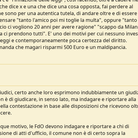
che dice x e una che dice una cosa opposta, fai perdere al
che sono per una autentica tutela, di andare oltre e di essere
ensare "tanto l'amico poi mi toglie la multa", oppure "tant
o ci vogliono 20 anni per avere ragione" "scappo da Mila
a ci prendono tutti". E' uno dei motivi per cui nessuno inves
leggi e contemporaneamente poca certezza del diritto.
imanda che magari risparmi 500 Euro e un maldipancia.
udici, certo anche loro esprimono indubbiamente un giudi
 è di giudicare, in senso lato, ma indagare e riportare alla
lla contestazione in base alle disposizioni che ricevono olt
cere.
que motivo, le FdO devono indagare e riportare a chi di
e di atti d'ufficio, il comune non è di certo sopra la