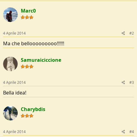
c
e
t
Marc0
i
o
n
s
:
4 Aprile 2014
#2
Ma che bellooooooooo!!!!!!
Samuraiciccione
4 Aprile 2014
#3
Bella idea!
Charybdis
4 Aprile 2014
#4