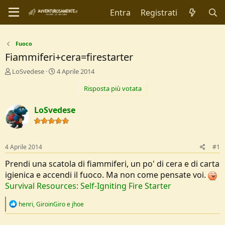
Entra
Registrati
Fuoco
Fiammiferi+cera=firestarter
C
D
LoSvedese
4 Aprile 2014
r
a
Risposta più votata
e
t
a
a
t
d
LoSvedese
o
i
r
I
e
n
D
i
4 Aprile 2014
#1
i
z
s
i
Prendi una scatola di fiammiferi, un po' di cera e di carta
c
o
igienica e accendi il fuoco. Ma non come pensate voi.
u
Survival Resources: Self-Igniting Fire Starter
s
s
R
henri
,
GiroinGiro
e
jhoe
i
e
o
a
n