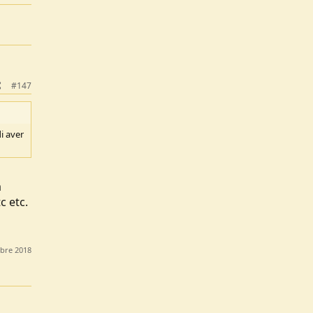
#147
i aver
a
c etc.
obre 2018