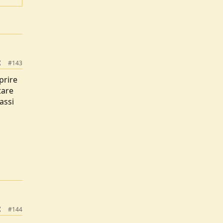
rire e
isorio
#143
prire
tare
assi
#144