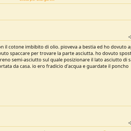
 pochi tentativi con l'acciarino, unico neo negativo sono molto duri da ap
oni, leggerissimi pochi grammi da trasportare occupano poco spazio costo irr
no molte sfere lunga durata di combustione fiamma con alta temperatura
n il cotone imbibito di olio. pioveva a bestia ed ho dovuto a
vuto spaccare per trovare la parte asciutta. ho dovuto spos
no semi-asciutto sul quale posizionare il lato asciutto di s
portata da casa. io ero fradicio d'acqua e guardate il poncho