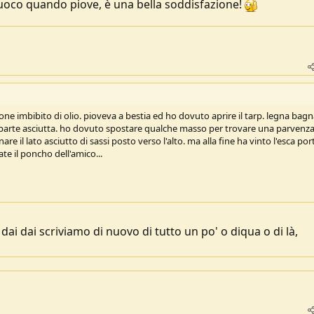
 fuoco quando piove, è una bella soddisfazione!
tone imbibito di olio. pioveva a bestia ed ho dovuto aprire il tarp. legna bag
 parte asciutta. ho dovuto spostare qualche masso per trovare una parvenza
re il lato asciutto di sassi posto verso l'alto. ma alla fine ha vinto l'esca por
te il poncho dell'amico...
B.? dai dai scriviamo di nuovo di tutto un po' o diqua o di là,