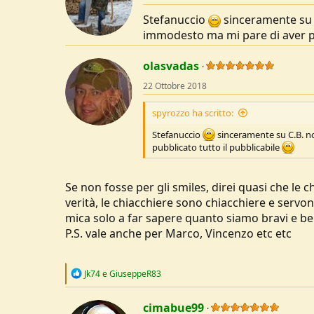
Stefanuccio
sinceramente su C
immodesto ma mi pare di aver pu
olasvadas
22 Ottobre 2018
spyrozzo ha scritto:
Stefanuccio
sinceramente su C.B. no
pubblicato tutto il pubblicabile
Se non fosse per gli smiles, direi quasi che le
verità, le chiacchiere sono chiacchiere e servon
mica solo a far sapere quanto siamo bravi e bell
P.S. vale anche per Marco, Vincenzo etc etc
R
Jk74
e
GiuseppeR83
e
a
c
cimabue99