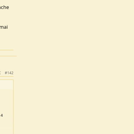
nche
 mai
#142
 4