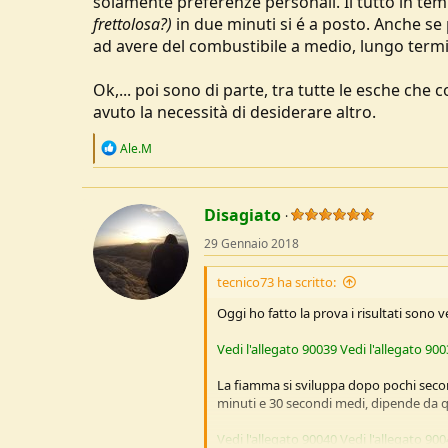
solamente preferenze personali. Il tutto in tempi
u
frettolosa?)
in due minuti si é a posto. Anche se
s
ad avere del combustibile a medio, lungo termine
s
i
Ok,... poi sono di parte, tra tutte le esche che 
o
n
avuto la necessità di desiderare altro.
e
R
Ale.M
e
a
c
t
Disagiato
i
o
29 Gennaio 2018
n
s
tecnico73 ha scritto:
:
Oggi ho fatto la prova i risultati sono
Vedi l'allegato 90039
Vedi l'allegato 90
La fiamma si sviluppa dopo pochi second
minuti e 30 secondi medi, dipende da 
Vedi l'allegato 90040
Vedi l'allegato 90