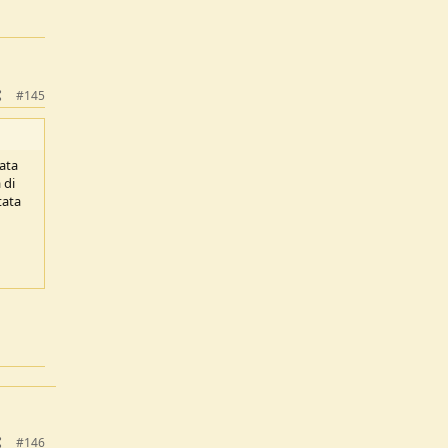
#145
nata
 di
tata
#146