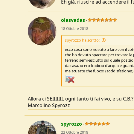
Eh già, riuscire ad accendere il
n
s
:
olasvadas
18 Ottobre 2018
spyrozzo ha scritto:
ecco cosa sono riuscito a fare con il co
che ho dovuto spaccare per trovare la
terreno semi-asciutto sul quale posiziona
da casa. io ero fradicio d'acqua e guarda
ma scusate che fuoco! (soddisfazione!)
Allora ci SEIIIIIII, ogni tanto ti fai vivo, e su C.
Marcolino Spyrozz
spyrozzo
22 Ottobre 2018