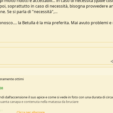
 molto ridotti e accettabili... in caso di necessità
(quale così
 poi, soprattutto in caso di necessità, bisogna provvedere a
. Se si parla di "necessità",...
conosco.... la Betulla é la mia preferita. Mai avuto problemi e
 veramente ottimi
038
i dall'accensione il suo apice e come si vede in foto con una durata di circa
quanta canapa e contenuta nella matassa da bruciare
041
Clicca per allargare...