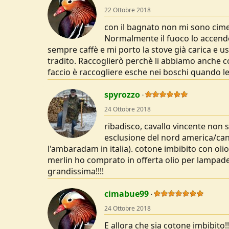
t
22 Ottobre 2018
i
o
con il bagnato non mi sono cime
n
s
Normalmente il fuoco lo accendo
:
sempre caffè e mi porto la stove già carica e u
tradito. Raccoglierò perchè li abbiamo anche cor
faccio è raccogliere esche nei boschi quando le
spyrozzo
24 Ottobre 2018
ribadisco, cavallo vincente non si
esclusione del nord america/can
l'ambaradam in italia). cotone imbibito con olio
merlin ho comprato in offerta olio per lampad
grandissima!!!!
cimabue99
24 Ottobre 2018
E allora che sia cotone imbibito!!