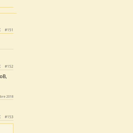
#151
#152
noB,
obre 2018
#153