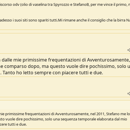
iscorso odv (olio di vaselina tra Spyrozzo e StefanoB, per me vince il primo, 
adesso i suoi siti sono spariti tutti.Mi rimane anche il consiglio che la birra 
 dalle mie primissime frequentazioni di Avventurosamente,
me comparso dopo, ma questo vuole dire pochissimo, solo 
 Tanto ho letto sempre con piacere tutti e due.
mie primissime frequentazioni di Avventurosamente, nel 2011, Stefano me lo
o vuole dire pochissimo, solo una sequenza temporale elaborata dal mio
ere tutti e due.