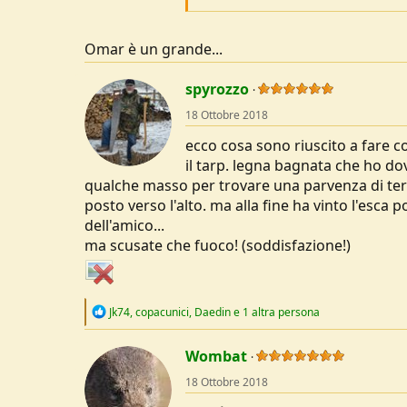
Prende fuoco molto velocemente bastano
stendere come si vede in foto. Collusi
Omar è un grande...
con una matassa di canapa si realizza
spyrozzo
18 Ottobre 2018
ecco cosa sono riuscito a fare co
il tarp. legna bagnata che ho do
qualche masso per trovare una parvenza di terre
posto verso l'alto. ma alla fine ha vinto l'esca 
dell'amico...
ma scusate che fuoco! (soddisfazione!)
R
Jk74
,
copacunici
,
Daedin
e 1 altra persona
e
a
c
Wombat
t
18 Ottobre 2018
i
o