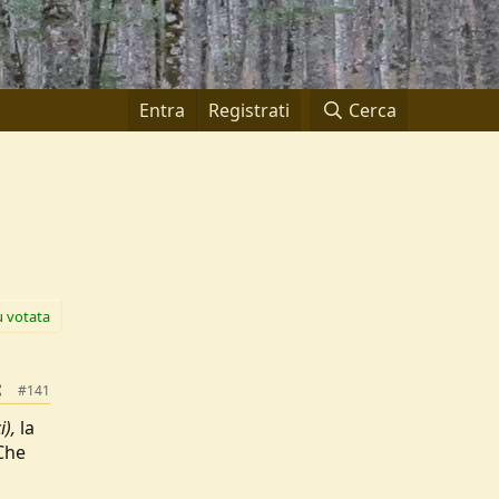
Entra
Registrati
Cerca
ù votata
#141
i),
la
 Che