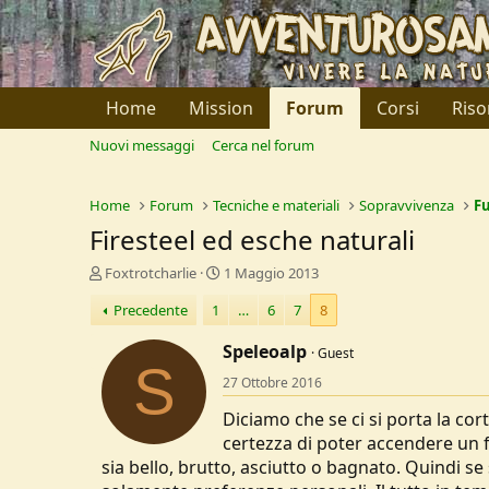
Home
Mission
Forum
Corsi
Riso
Nuovi messaggi
Cerca nel forum
Home
Forum
Tecniche e materiali
Sopravvivenza
F
Firesteel ed esche naturali
C
D
Foxtrotcharlie
1 Maggio 2013
r
a
Precedente
1
…
6
7
8
e
t
a
a
Speleoalp
t
d
Guest
S
o
i
27 Ottobre 2016
r
I
e
n
Diciamo che se ci si porta la cor
D
i
certezza di poter accendere un f
i
z
sia bello, brutto, asciutto o bagnato. Quindi se 
s
i
c
o