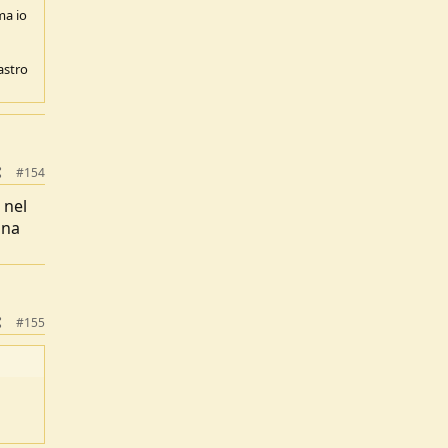
ma io
Nastro
#154
 nel
una
#155