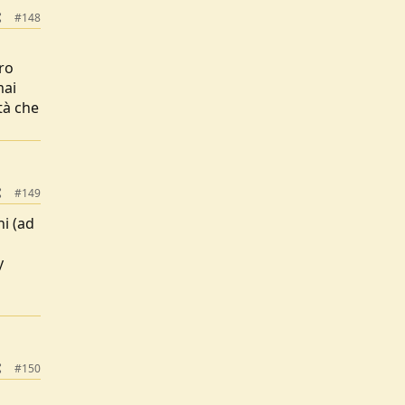
#148
ro
mai
tà che
#149
ni (ad
y
#150