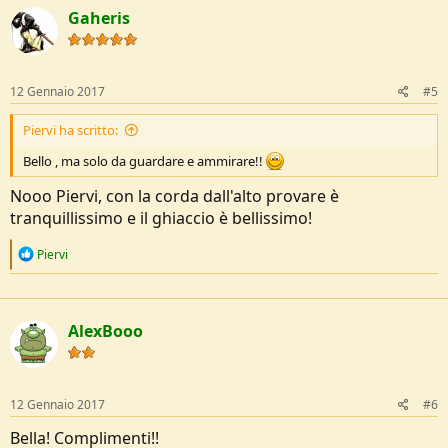
Gaheris
12 Gennaio 2017
#5
Piervi ha scritto:
Bello , ma solo da guardare e ammirare!!
Nooo Piervi, con la corda dall'alto provare è
tranquillissimo e il ghiaccio è bellissimo!
R
Piervi
e
a
c
t
AlexBooo
i
o
n
s
:
12 Gennaio 2017
#6
Bella! Complimenti!!