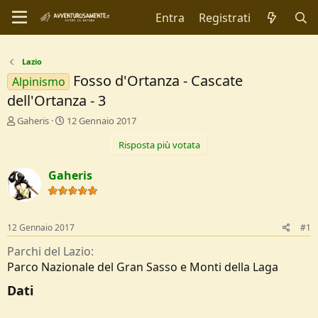
Entra
Registrati
Lazio
Fosso d'Ortanza - Cascate
Alpinismo
dell'Ortanza - 3
C
D
Gaheris
12 Gennaio 2017
r
a
Risposta più votata
e
t
a
a
t
d
Gaheris
o
i
r
I
e
n
D
i
12 Gennaio 2017
#1
i
z
s
i
Parchi del Lazio
c
o
Parco Nazionale del Gran Sasso e Monti della Laga
u
s
Dati
s
i