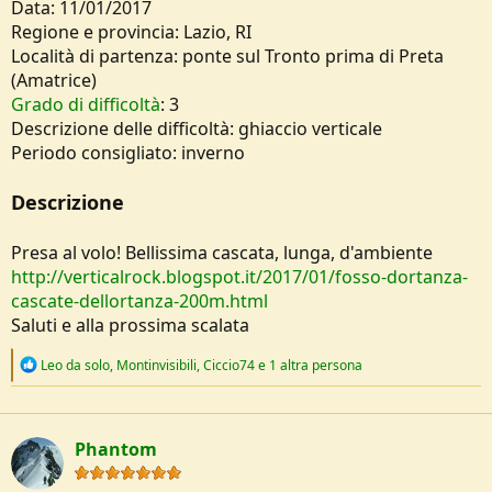
Data: 11/01/2017
o
Regione e provincia: Lazio, RI
n
e
Località di partenza: ponte sul Tronto prima di Preta
(Amatrice)
Grado di difficoltà
: 3
Descrizione delle difficoltà: ghiaccio verticale
Periodo consigliato: inverno
Descrizione
Presa al volo! Bellissima cascata, lunga, d'ambiente
http://verticalrock.blogspot.it/2017/01/fosso-dortanza-
cascate-dellortanza-200m.html
Saluti e alla prossima scalata
R
Leo da solo
,
Montinvisibili
,
Ciccio74
e 1 altra persona
e
a
c
t
Phantom
i
o
n