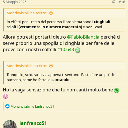
5 Maggio 2025
#16
Montinvisibili ha scritto:
In effetti per il resto del percorso il problema sono i
cinghiali
sciolti (veramente in numero esagerato)
e non i cani.
Allora potresti portarti dietro
@FabioBilancia
perchè ci
serve proprio una spoglia di cinghiale per fare delle
prove con i nostri coltelli
#10.643
Montinvisibili ha scritto:
Tranquillo, schizzano via appena ti sentono. Basta fare un po' di
baccano, come ho fatto io
cantando
.
Ho la vaga sensazione che tu non canti molto bene
R
Montinvisibili
e
lanfranco51
e
a
c
lanfranco51
t