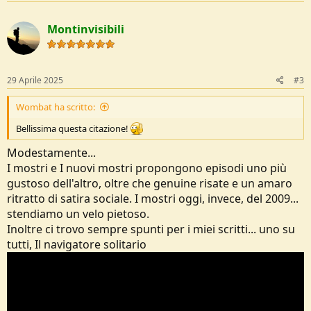
a
c
Montinvisibili
t
i
o
n
s
29 Aprile 2025
#3
:
Wombat ha scritto:
Bellissima questa citazione!
Modestamente...
I mostri e I nuovi mostri propongono episodi uno più
gustoso dell'altro, oltre che genuine risate e un amaro
ritratto di satira sociale. I mostri oggi, invece, del 2009...
stendiamo un velo pietoso.
Inoltre ci trovo sempre spunti per i miei scritti... uno su
tutti, Il navigatore solitario