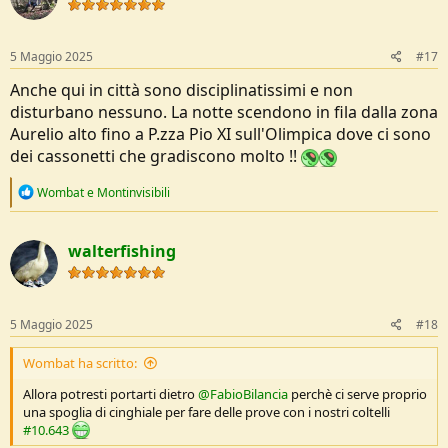
i
o
n
s
5 Maggio 2025
#17
:
Anche qui in città sono disciplinatissimi e non
disturbano nessuno. La notte scendono in fila dalla zona
Aurelio alto fino a P.zza Pio XI sull'Olimpica dove ci sono
dei cassonetti che gradiscono molto !!
R
Wombat
e
Montinvisibili
e
a
c
walterfishing
t
i
o
n
s
5 Maggio 2025
#18
:
Wombat ha scritto:
Allora potresti portarti dietro
@FabioBilancia
perchè ci serve proprio
una spoglia di cinghiale per fare delle prove con i nostri coltelli
#10.643