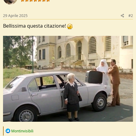
n
s
:
29 Aprile 2025
#2
Bellissima questa citazione!
R
Montinvisibili
e