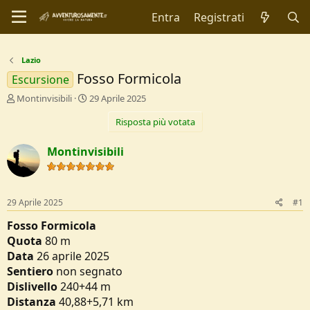
Entra
Registrati
Lazio
Fosso Formicola
Escursione
C
D
Montinvisibili
29 Aprile 2025
r
a
Risposta più votata
e
t
a
a
t
d
Montinvisibili
o
i
r
I
e
n
D
i
29 Aprile 2025
#1
i
z
s
i
Fosso Formicola
c
o
Quota
80 m
u
Data
26 aprile 2025
s
Sentiero
non segnato
s
i
Dislivello
240+44 m
o
Distanza
40,88+5,71 km
n