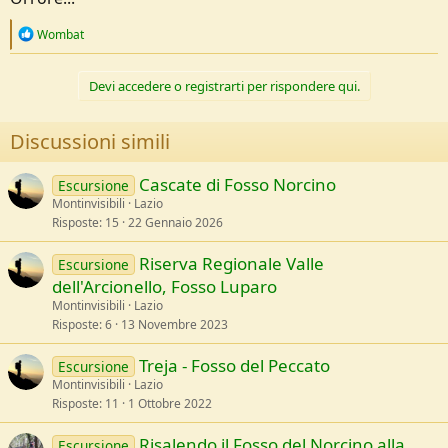
R
Wombat
e
a
c
Devi accedere o registrarti per rispondere qui.
t
i
o
Discussioni simili
n
s
:
Cascate di Fosso Norcino
Escursione
Montinvisibili
Lazio
Risposte
15
22 Gennaio 2026
Riserva Regionale Valle
Escursione
dell'Arcionello, Fosso Luparo
Montinvisibili
Lazio
Risposte
6
13 Novembre 2023
Treja - Fosso del Peccato
Escursione
Montinvisibili
Lazio
Risposte
11
1 Ottobre 2022
Risalendo il Fosso del Norcino alla
Escursione