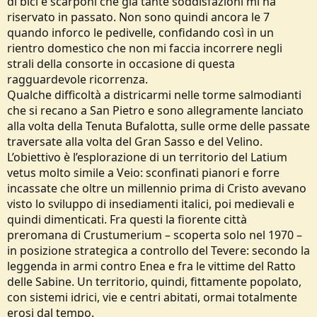
di bici e scarponi che già tante soddisfazioni mi ha
riservato in passato. Non sono quindi ancora le 7
quando inforco le pedivelle, confidando così in un
rientro domestico che non mi faccia incorrere negli
strali della consorte in occasione di questa
ragguardevole ricorrenza.
Qualche difficoltà a districarmi nelle torme salmodianti
che si recano a San Pietro e sono allegramente lanciato
alla volta della Tenuta Bufalotta, sulle orme delle passate
traversate alla volta del Gran Sasso e del Velino.
L’obiettivo è l’esplorazione di un territorio del Latium
vetus molto simile a Veio: sconfinati pianori e forre
incassate che oltre un millennio prima di Cristo avevano
visto lo sviluppo di insediamenti italici, poi medievali e
quindi dimenticati. Fra questi la fiorente città
preromana di Crustumerium – scoperta solo nel 1970 –
in posizione strategica a controllo del Tevere: secondo la
leggenda in armi contro Enea e fra le vittime del Ratto
delle Sabine. Un territorio, quindi, fittamente popolato,
con sistemi idrici, vie e centri abitati, ormai totalmente
erosi dal tempo.