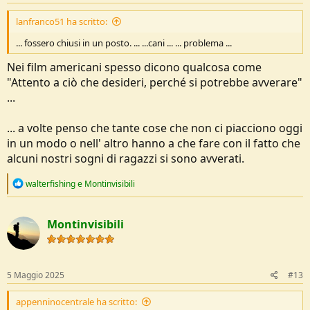
:
lanfranco51 ha scritto:
... fossero chiusi in un posto. ... ...cani ... ... problema ...
Nei film americani spesso dicono qualcosa come
"Attento a ciò che desideri, perché si potrebbe avverare"
...
... a volte penso che tante cose che non ci piacciono oggi
in un modo o nell' altro hanno a che fare con il fatto che
alcuni nostri sogni di ragazzi si sono avverati.
R
walterfishing
e
Montinvisibili
e
a
c
Montinvisibili
t
i
o
n
s
5 Maggio 2025
#13
:
appenninocentrale ha scritto: