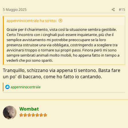
n
s
5 Maggio 2025
#15
:
appenninocentrale ha scritto:
Grazie per il chiarimento, vista così la situazione sembra gestibile.
Certo l'incontro con i cinghiali può essere inquietante, più che il
semplice avvistamento mi potrebbe preoccupare se la loro
presenza ostruisse una via obbligata, costringendo a scegliere tra
avvicinarsi troppo o tornare sui propri passi. Finora però mi sono
sempre sembrati animali molto mobili, ho appena fatto in tempo a
vederli che poi sono spariti.
Tranquillo, schizzano via appena ti sentono. Basta fare
un po' di baccano, come ho fatto io cantando.
R
appenninocentrale
e
a
c
t
Wombat
i
o
n
s
: