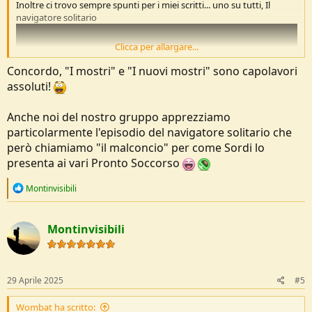
Inoltre ci trovo sempre spunti per i miei scritti... uno su tutti, Il
navigatore solitario
Clicca per allargare...
Concordo, "I mostri" e "I nuovi mostri" sono capolavori
assoluti!
Anche noi del nostro gruppo apprezziamo
particolarmente l'episodio del navigatore solitario che
però chiamiamo "il malconcio" per come Sordi lo
presenta ai vari Pronto Soccorso
R
Montinvisibili
e
a
c
Montinvisibili
t
i
o
n
s
29 Aprile 2025
#5
:
Wombat ha scritto: