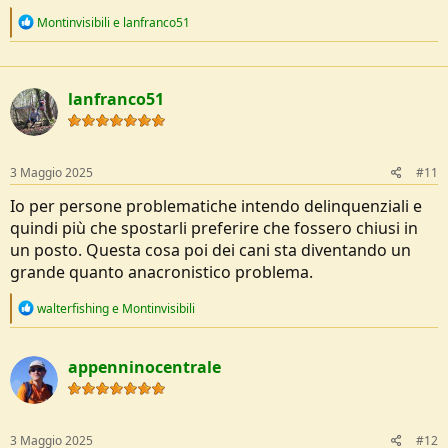
R
Montinvisibili
e
lanfranco51
e
a
c
t
lanfranco51
i
o
n
s
:
3 Maggio 2025
#11
Io per persone problematiche intendo delinquenziali e
quindi più che spostarli preferire che fossero chiusi in
un posto. Questa cosa poi dei cani sta diventando un
grande quanto anacronistico problema.
R
walterfishing
e
Montinvisibili
e
a
c
appenninocentrale
t
i
o
n
s
3 Maggio 2025
#12