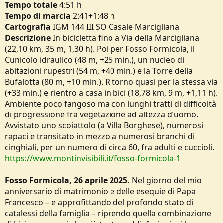
Tempo
totale
4:51 h
e
Tempo di marcia
2:41+1:48 h
Cartografia
IGM 144 III SO Casale Marcigliana
Descrizione
In bicicletta fino a Via della Marcigliana
(22,10 km, 35 m, 1,30 h). Poi per Fosso Formicola, il
Cunicolo idraulico (48 m, +25 min.), un nucleo di
abitazioni rupestri (54 m, +40 min.) e la Torre della
Bufalotta (80 m, +10 min.). Ritorno quasi per la stessa via
(+33 min.) e rientro a casa in bici (18,78 km, 9 m, +1,11 h).
Ambiente poco fangoso ma con lunghi tratti di difficoltà
di progressione fra vegetazione ad altezza d’uomo.
Avvistato uno scoiattolo (a Villa Borghese), numerosi
rapaci e transitato in mezzo a numerosi branchi di
cinghiali, per un numero di circa 60, fra adulti e cuccioli.
https://www.montinvisibili.it/fosso-formicola-1
Fosso Formicola, 26 aprile 2025.
Nel giorno del mio
anniversario di matrimonio e delle esequie di Papa
Francesco – e approfittando del profondo stato di
catalessi della famiglia – riprendo quella combinazione