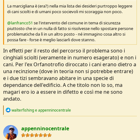
La marcigliana è (era?) nella mia lista dei desideri purtroppo leggere
di cani sciolti e di umani poco socievoli mi scoraggia non poco.
@lanfranco51
se l'intervento del comune in tema di sicurezza
piuttosto che in un nulla di fatto si risolvesse nello spostare persone
problematiche da lì in un altro posto - né immagino cosa altro si
possa fare - forse è meglio lasciarli dove stanno.
In effetti per il resto del percorso il problema sono i
cinghiali sciolti (veramente in numero esagerato) e non i
cani. Per l'ex Orfanotrofio diroccato i cani erano dietro a
una recinzione (dove in teoria non si potrebbe entrare)
e i due tizi sembravano abitare in una specie di
dependance dell'edificio. A che titolo non lo so, ma
magari ero io a essere in difetto e così me ne sono
andato.
R
walterfishing
e
appenninocentrale
e
a
c
appenninocentrale
t
i
o