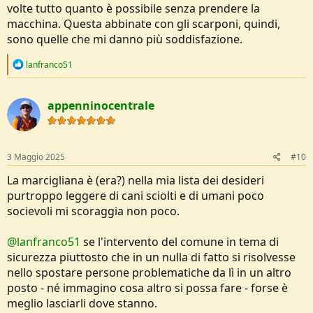
volte tutto quanto è possibile senza prendere la
macchina. Questa abbinate con gli scarponi, quindi,
sono quelle che mi danno più soddisfazione.
R
lanfranco51
e
a
c
appenninocentrale
t
i
o
n
s
3 Maggio 2025
#10
:
La marcigliana è (era?) nella mia lista dei desideri
purtroppo leggere di cani sciolti e di umani poco
socievoli mi scoraggia non poco.
@lanfranco51
se l'intervento del comune in tema di
sicurezza piuttosto che in un nulla di fatto si risolvesse
nello spostare persone problematiche da lì in un altro
posto - né immagino cosa altro si possa fare - forse è
meglio lasciarli dove stanno.