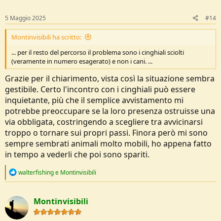
n
s
5 Maggio 2025
#14
:
Montinvisibili ha scritto:
... per il resto del percorso il problema sono i cinghiali sciolti
(veramente in numero esagerato) e non i cani. ...
Grazie per il chiarimento, vista così la situazione sembra
gestibile. Certo l'incontro con i cinghiali può essere
inquietante, più che il semplice avvistamento mi
potrebbe preoccupare se la loro presenza ostruisse una
via obbligata, costringendo a scegliere tra avvicinarsi
troppo o tornare sui propri passi. Finora però mi sono
sempre sembrati animali molto mobili, ho appena fatto
in tempo a vederli che poi sono spariti.
R
walterfishing
e
Montinvisibili
e
a
c
Montinvisibili
t
i
o