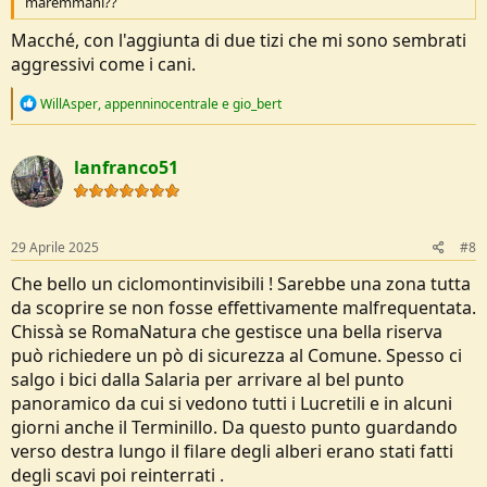
maremmani??
pedivelle, confidando così in un rientro domestico che non mi faccia
incorrere negli strali della consorte in occasione di questa
Macché, con l'aggiunta di due tizi che mi sono sembrati
ragguardevole ricorrenza.
aggressivi come i cani.
Qualche difficoltà a districarmi nelle torme salmodianti che si recano
a San Pietro e sono allegramente lanciato alla volta della Tenuta
R
WillAsper
,
appenninocentrale
e
gio_bert
Bufalotta, sulle orme delle passate traversate alla volta del Gran
e
Sasso e del Velino.
a
L’obiettivo è l’esplorazione di un territorio del Latium vetus molto
c
simile a Veio: sconfinati pianori e forre incassate che oltre un
lanfranco51
t
millennio prima di Cristo avevano visto lo sviluppo di insediamenti
i
italici, poi medievali e quindi dimenticati. Fra questi la fiorente città
o
preromana di Crustumerium – scoperta solo nel 1970 – in posizione
n
s
strategica a controllo del Tevere: secondo la leggenda in armi
29 Aprile 2025
#8
:
contro Enea e fra le vittime del Ratto delle Sabine. Un territorio,
Che bello un ciclomontinvisibili ! Sarebbe una zona tutta
quindi, fittamente popolato, con sistemi idrici, vie e centri abitati,
ormai totalmente erosi dal tempo.
da scoprire se non fosse effettivamente malfrequentata.
E per le scarpe? Come scrivevo qui, ho fatto bene a non buttarle.
Chissà se RomaNatura che gestisce una bella riserva
https://www.avventurosamente.it/xf/threads/scarpe-quechua-mh-
può richiedere un pò di sicurezza al Comune. Spesso ci
500-mid-considerazioni-d’uso.64062/
salgo i bici dalla Salaria per arrivare al bel punto
panoramico da cui si vedono tutti i Lucretili e in alcuni
giorni anche il Terminillo. Da questo punto guardando
verso destra lungo il filare degli alberi erano stati fatti
degli scavi poi reinterrati .