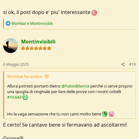
si ok, il post dopo e' piu' interessante
R
Wombat
e
Montinvisibili
e
a
c
Montinvisibili
t
i
o
n
s
6 Maggio 2025
#19
:
Wombat ha scritto:
Allora potresti portarti dietro
@FabioBilancia
perchè ci serve proprio
una spoglia di cinghiale per fare delle prove con i nostri coltelli
#10.643
Ho la vaga sensazione che tu non canti molto bene
E certo! Se cantavo bene si fermavano ad ascoltarmi!
Orrore!!!