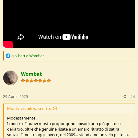
R
gio_bert
e
Wombat
e
a
c
Wombat
t
i
o
n
s
29 Aprile 2025
#4
:
Montinvisibili ha scritto:
Modestamente...
I mostri e I nuovi mostri propongono episodi uno più gustoso
dell'altro, oltre che genuine risate e un amaro ritratto di satira
sociale. I mostri oggi, invece, del 2009... stendiamo un velo pietoso.