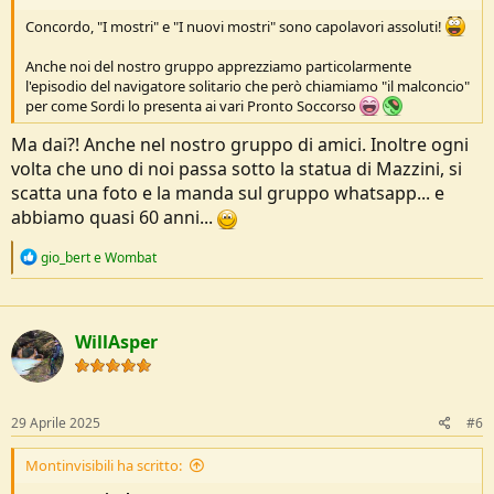
Concordo, "I mostri" e "I nuovi mostri" sono capolavori assoluti!
Anche noi del nostro gruppo apprezziamo particolarmente
l'episodio del navigatore solitario che però chiamiamo "il malconcio"
per come Sordi lo presenta ai vari Pronto Soccorso
Ma dai?! Anche nel nostro gruppo di amici. Inoltre ogni
volta che uno di noi passa sotto la statua di Mazzini, si
scatta una foto e la manda sul gruppo whatsapp... e
abbiamo quasi 60 anni...
R
gio_bert
e
Wombat
e
a
c
t
WillAsper
i
o
n
s
:
29 Aprile 2025
#6
Montinvisibili ha scritto: