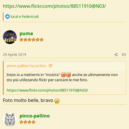
https://www.flickr.com/photos/88511910@N03/
R
lucal
e
Federicodi
e
a
c
puma
t
i
o
n
s
29 Aprile 2019
#3
:
pinco-pallino ha scritto:
Inizio io a mettermi in "mostra"
anche se ultimamente non
sto più utilizzando flickr per caricare le mie foto.
https://www.flickr.com/photos/88511910@N03/
Foto molto belle, bravo
pinco-pallino