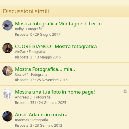
:
Discussioni simili
Mostra fotografica Montagne di Lecco
nolby
Fotografia
Risposte
0
29 Giugno 2017
CUORE BIANCO - Mostra fotografica
AleZan
Fotografia
Risposte
3
13 Maggio 2016
Mostra Fotografica... mia..
Ciccio74
Fotografia
Risposte
13
25 Novembre 2015
I
Mostra una tua foto in home page!
AndreaDB
Fotografia
Risposte
351
24 Gennaio 2025
e
v
Ansel Adams in mostra
i
madmax
Fotografia
Risposte
2
23 Gennaio 2012