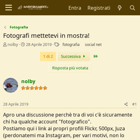
Entra
Registrati
Fotografia
Fotografi mettetevi in mostra!
C
D
T
nolby
28 Aprile 2019
fotografia
social net
r
a
a
e
t
g
Ultimo
1 di 2
Successiva
a
a
t
d
Risposta più votata
o
i
r
I
nolby
e
n
D
i
i
z
s
i
28 Aprile 2019
#1
c
o
u
Apro una discussione perchè tra di voi c'è sicuramente
s
chi ha qualche account "fotografico".
s
Postiamo qui i link ai propri profili Flickr, 500px, Juza
i
o
(perdonatemi ma Instagram, per vari motivi, non lo
n