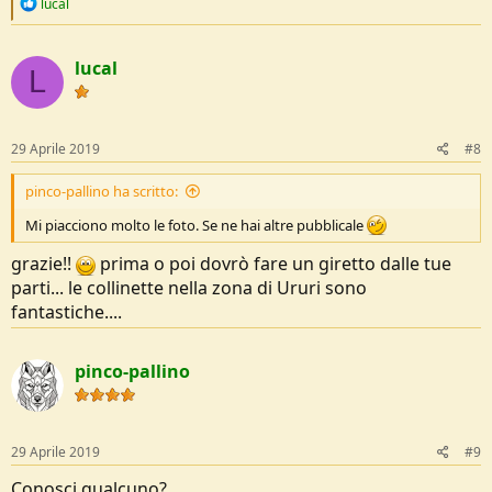
R
lucal
e
a
c
lucal
t
L
i
o
n
s
29 Aprile 2019
#8
:
pinco-pallino ha scritto:
Mi piacciono molto le foto. Se ne hai altre pubblicale
grazie!!
prima o poi dovrò fare un giretto dalle tue
parti... le collinette nella zona di Ururi sono
fantastiche....
pinco-pallino
29 Aprile 2019
#9
Conosci qualcuno?