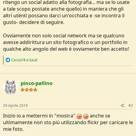
ritengo un social adatto alla fotografia... ma se lo usate
e
a tale scopo postate anche quello) in maniera che gli
altri utenti possano darci un'occhiata e -se incontra il
gusto- decidere di seguire.
Ovviamente non solo social network ma se qualcuno
avesse addirittura un sito fotografico o un portfolio in
qualche alto angolo del web è ovviamente ben accetto!
R
Ciccio74
e
lucal
e
a
c
t
pinco-pallino
i
o
n
s
:
29 Aprile 2019
#2
Inizio io a mettermi in "mostra"
anche se
ultimamente non sto più utilizzando flickr per caricare le
mie foto.