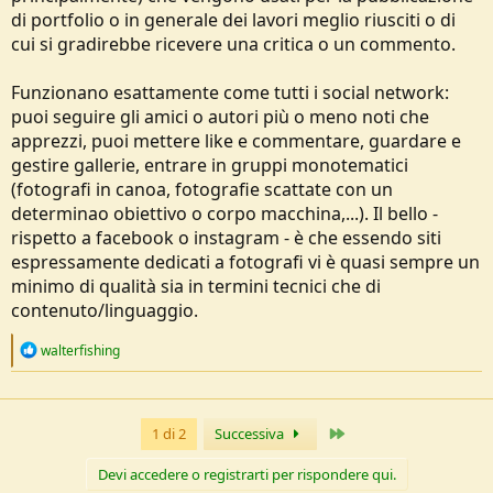
di portfolio o in generale dei lavori meglio riusciti o di
cui si gradirebbe ricevere una critica o un commento.
Funzionano esattamente come tutti i social network:
puoi seguire gli amici o autori più o meno noti che
apprezzi, puoi mettere like e commentare, guardare e
gestire gallerie, entrare in gruppi monotematici
(fotografi in canoa, fotografie scattate con un
determinao obiettivo o corpo macchina,...). Il bello -
rispetto a facebook o instagram - è che essendo siti
espressamente dedicati a fotografi vi è quasi sempre un
minimo di qualità sia in termini tecnici che di
contenuto/linguaggio.
R
walterfishing
e
a
c
t
Ultimo
1 di 2
Successiva
i
o
n
Devi accedere o registrarti per rispondere qui.
s