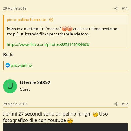
29 Aprile 2019
#11
pinco-pallino ha scritto:
Inizio io a mettermi in "mostra"
anche se ultimamente non
sto più utilizzando flickr per caricare le mie foto.
https://www.flickr.com/photos/88511910@N03/
Belle
R
pinco-pallino
e
a
c
Utente 24852
t
U
i
Guest
o
n
s
29 Aprile 2019
#12
:
I primi 27 secondi sono un pelino lunghi
Uso
fotografico di e con Youtube