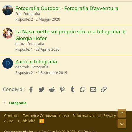
Fotografia Outdoor - Fotografia D'avventura
Fra
Fotografia
Risposte
2
2 Maggio 2020
La Nasa mette sul proprio sito una fotografia di
Giorgia Hofer
otttoz
Fotografia
Risposte
1
28 Aprile 2020
Zaino e fotografia
D
danitrek
Fotografia
Risposte
21
1 Settembre 2019
facebook
Twitter
Reddit
Pinterest
Tumblr
WhatsApp
e-mail
Link
Condividi:
Fotografia
Alto
Contatti
Termini e Condizioni d'uso
Informativa sulla Privacy
Aiuto
Pubblicità
R
Bass
S
S
®
Community platform by XenForo
© 2010-2021 XenForo Ltd.