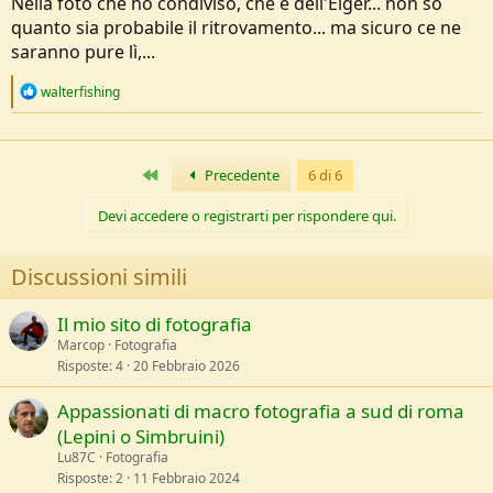
Nella foto che ho condiviso, che é dell'Eiger... non sò
e
quanto sia probabile il ritrovamento... ma sicuro ce ne
saranno pure lì,...
R
walterfishing
e
a
c
t
Primo
Precedente
6 di 6
i
o
n
Devi accedere o registrarti per rispondere qui.
s
:
Discussioni simili
Il mio sito di fotografia
Marcop
Fotografia
Risposte
4
20 Febbraio 2026
Appassionati di macro fotografia a sud di roma
(Lepini o Simbruini)
Lu87C
Fotografia
Risposte
2
11 Febbraio 2024