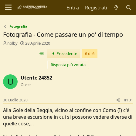
Entra
Registrati
Fotografia
Fotografia - Come passare un po' di tempo
C
D
nolby
28 Aprile 2020
r
a
Primo
Precedente
6 di 6
e
t
a
a
t
d
Risposta più votata
o
i
r
I
Utente 24852
U
e
n
Guest
D
i
i
z
s
i
30 Luglio 2020
#101
c
o
u
Alla Gole della Beggia, vicino al confine con Como (I) c'é
s
una breve escursione in cui si possono vedere diverse di
s
quelle cose,...
i
o
n