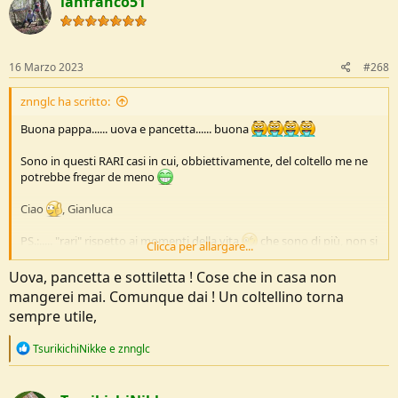
lanfranco51
t
i
o
n
s
16 Marzo 2023
#268
:
znnglc ha scritto:
Buona pappa...... uova e pancetta...... buona
Sono in questi RARI casi in cui, obbiettivamente, del coltello me ne
potrebbe fregar de meno
Ciao
, Gianluca
PS.:..... "rari" rispetto ai momenti della vita
che sono di più, non si
Clicca per allargare...
può solo mangiare e bere
, bisogna anche lavorare
,
inoltre non che sia raro mangiar bene (per fortuna).
Uova, pancetta e sottiletta ! Cose che in casa non
mangerei mai. Comunque dai ! Un coltellino torna
sempre utile,
R
TsurikichiNikke
e
znnglc
e
a
c