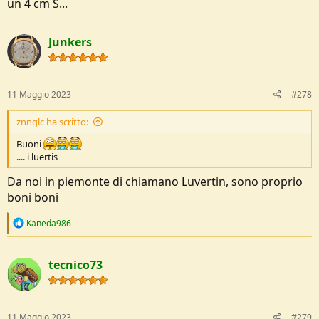
un 4 cm S...
Junkers
11 Maggio 2023
#278
znnglc ha scritto:
Buoni
.... i luertis
Da noi in piemonte di chiamano Luvertin, sono proprio
boni boni
R
Kaneda986
e
a
c
tecnico73
t
i
o
n
s
11 Maggio 2023
#279