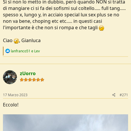
Sì sì non lo metto in dubbio, però quando NON si tratta
di mangiare ci si fa dei sofismi sul coltello..... full tang.....
spesso x, lungo y, in acciaio special lux sex plus se no
non va bene, choping etc etc..... in questi casi
l'importante è che non si rompa e che tagli
Ciao
, Gianluca
R
lanfranco51
e
Lev
e
a
c
t
zUorro
i
o
n
s
:
17 Marzo 2023
#271
Eccolo!