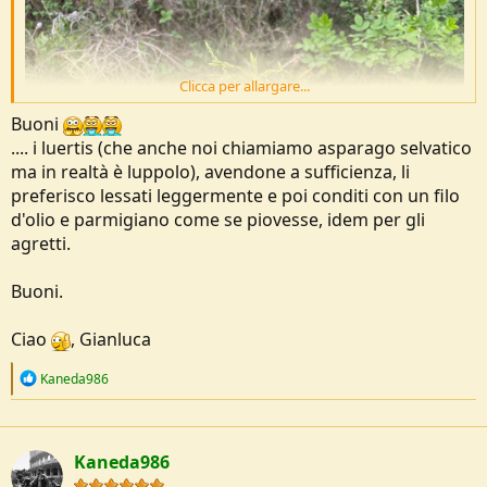
Clicca per allargare...
Buoni
.... i luertis (che anche noi chiamiamo asparago selvatico
ma in realtà è luppolo), avendone a sufficienza, li
preferisco lessati leggermente e poi conditi con un filo
d'olio e parmigiano come se piovesse, idem per gli
agretti.
Buoni.
Ciao
, Gianluca
R
Kaneda986
e
a
c
t
Kaneda986
i
o