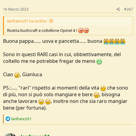
n
s
16 Marzo 2023
#267
:
lanfranco51 ha scritto:
Ricetta bushcraft e coltellone Opinel 4 !
Buona pappa...... uova e pancetta...... buona
Sono in questi RARI casi in cui, obbiettivamente, del
coltello me ne potrebbe fregar de meno
Ciao
, Gianluca
PS.:..... "rari" rispetto ai momenti della vita
che sono
di più, non si può solo mangiare e bere
, bisogna
anche lavorare
, inoltre non che sia raro mangiar
bene (per fortuna).
R
lanfranco51
e
a
c