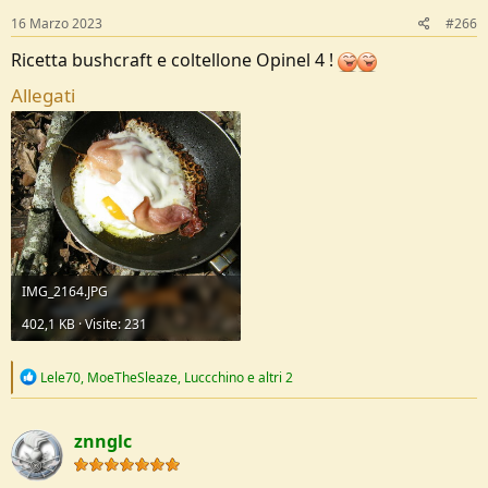
:
16 Marzo 2023
#266
Ricetta bushcraft e coltellone Opinel 4 !
Allegati
IMG_2164.JPG
402,1 KB · Visite: 231
R
Lele70
,
MoeTheSleaze
,
Luccchino
e altri 2
e
a
c
znnglc
t
i
o