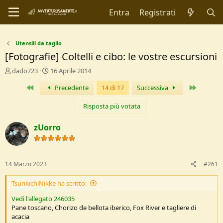
Entra
Registrati
Utensili da taglio
[Fotografie] Coltelli e cibo: le vostre escursioni
C
D
dado723
16 Aprile 2014
r
a
Primo
Ultimo
Precedente
14 di 17
Successiva
e
t
a
a
t
d
Risposta più votata
o
i
r
I
zUorro
e
n
D
i
i
z
s
i
14 Marzo 2023
#261
c
o
u
TsurikichiNikke ha scritto:
s
s
Vedi l'allegato 246035
i
Pane toscano, Chorizo de bellota iberico, Fox River e tagliere di
o
acacia
n