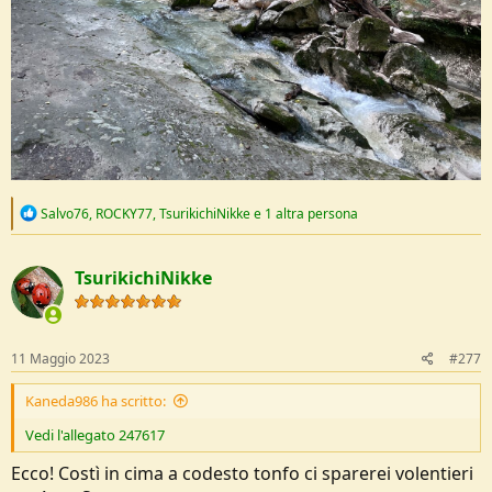
R
Salvo76
,
ROCKY77
,
TsurikichiNikke
e 1 altra persona
e
a
c
TsurikichiNikke
t
i
o
n
s
11 Maggio 2023
#277
:
Kaneda986 ha scritto:
Vedi l'allegato 247617
Ecco! Costì in cima a codesto tonfo ci sparerei volentieri