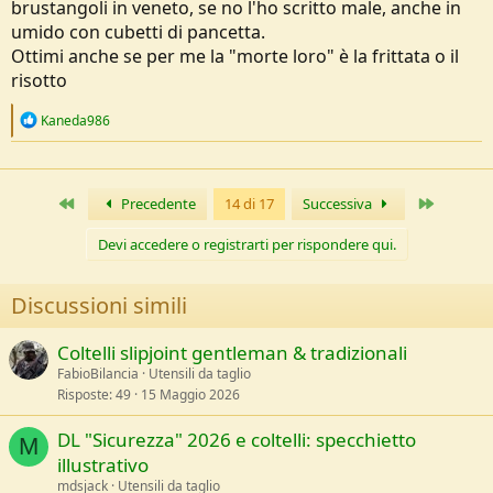
brustangoli in veneto, se no l'ho scritto male, anche in
umido con cubetti di pancetta.
Ottimi anche se per me la "morte loro" è la frittata o il
risotto
R
Kaneda986
e
a
c
t
Primo
Ultimo
Precedente
14 di 17
Successiva
i
o
n
Devi accedere o registrarti per rispondere qui.
s
:
Discussioni simili
Coltelli slipjoint gentleman & tradizionali
FabioBilancia
Utensili da taglio
Risposte
49
15 Maggio 2026
DL "Sicurezza" 2026 e coltelli: specchietto
M
illustrativo
mdsjack
Utensili da taglio