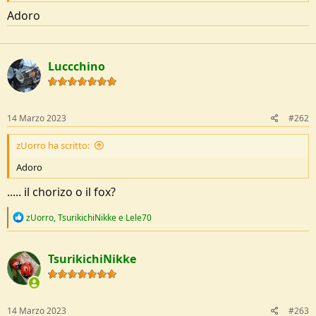
e
Adoro
Luccchino
14 Marzo 2023
#262
zUorro ha scritto:
Adoro
..... il chorizo o il fox?
R
zUorro
,
TsurikichiNikke
e
Lele70
e
a
c
TsurikichiNikke
t
i
o
n
s
14 Marzo 2023
#263