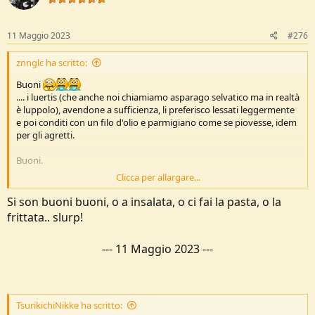
n
s
:
11 Maggio 2023
#276
znnglc ha scritto:
Buoni
.... i luertis (che anche noi chiamiamo asparago selvatico ma in realtà
è luppolo), avendone a sufficienza, li preferisco lessati leggermente
e poi conditi con un filo d'olio e parmigiano come se piovesse, idem
per gli agretti.
Buoni.
Clicca per allargare...
Ciao
, Gianluca
Si son buoni buoni, o a insalata, o ci fai la pasta, o la
frittata.. slurp!
---
11 Maggio 2023
---
TsurikichiNikke ha scritto: