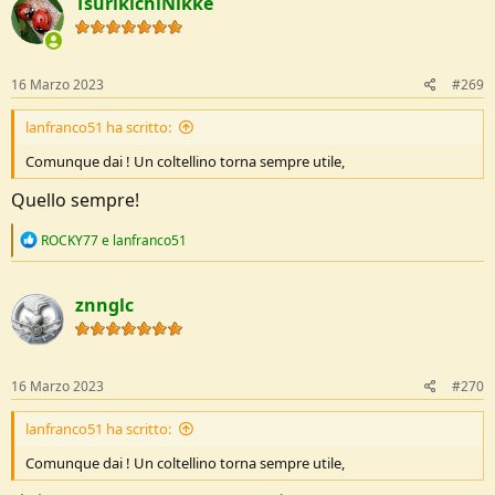
TsurikichiNikke
t
i
o
n
s
16 Marzo 2023
#269
:
lanfranco51 ha scritto:
Comunque dai ! Un coltellino torna sempre utile,
Quello sempre!
R
ROCKY77
e
lanfranco51
e
a
c
znnglc
t
i
o
n
s
16 Marzo 2023
#270
:
lanfranco51 ha scritto:
Comunque dai ! Un coltellino torna sempre utile,