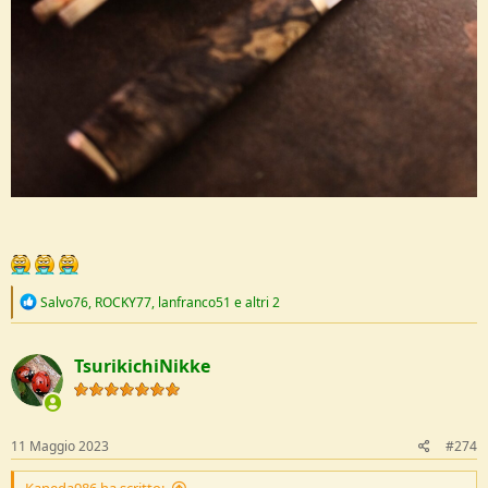
R
Salvo76
,
ROCKY77
,
lanfranco51
e altri 2
e
a
c
TsurikichiNikke
t
i
o
n
s
11 Maggio 2023
#274
:
Kaneda986 ha scritto: