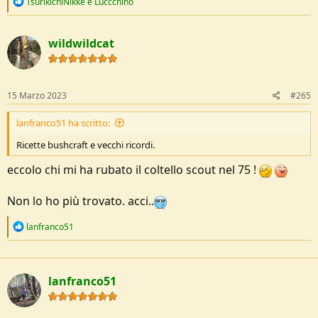
R
TsurikichiNikke
e
Luccchino
e
a
c
wildwildcat
t
i
o
n
s
15 Marzo 2023
#265
:
lanfranco51 ha scritto:
Ricette bushcraft e vecchi ricordi.
eccolo chi mi ha rubato il coltello scout nel 75 !
Non lo ho più trovato. acci..
R
lanfranco51
e
a
c
t
lanfranco51
i
o
n
s