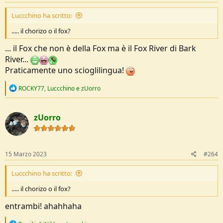
:
Luccchino ha scritto:
..... il chorizo o il fox?
... il Fox che non è della Fox ma è il Fox River di Bark
River...
Praticamente uno scioglilingua!
R
ROCKY77
,
Luccchino
e
zUorro
e
a
c
zUorro
t
i
o
n
s
15 Marzo 2023
#264
:
Luccchino ha scritto:
..... il chorizo o il fox?
entrambi! ahahhaha