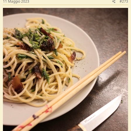
11 Maggio 2023
#273
: