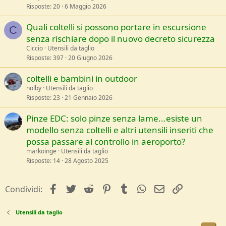
Risposte
20
6 Maggio 2026
Quali coltelli si possono portare in escursione
C
senza rischiare dopo il nuovo decreto sicurezza
Ciccio
Utensili da taglio
Risposte
397
20 Giugno 2026
coltelli e bambini in outdoor
nolby
Utensili da taglio
Risposte
23
21 Gennaio 2026
Pinze EDC: solo pinze senza lame...esiste un
modello senza coltelli e altri utensili inseriti che
possa passare al controllo in aeroporto?
markoinge
Utensili da taglio
Risposte
14
28 Agosto 2025
facebook
Twitter
Reddit
Pinterest
Tumblr
WhatsApp
e-mail
Link
Condividi:
Utensili da taglio