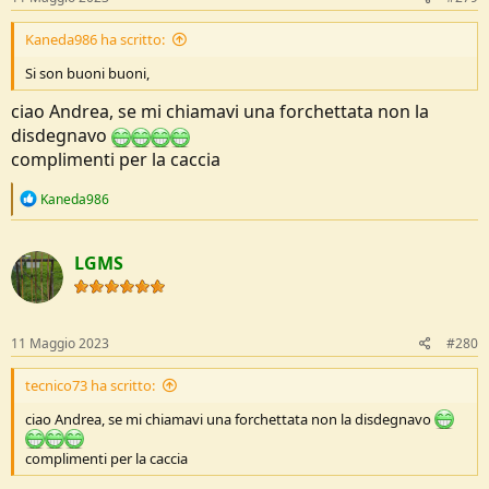
:
Kaneda986 ha scritto:
Si son buoni buoni,
ciao Andrea, se mi chiamavi una forchettata non la
disdegnavo
complimenti per la caccia
R
Kaneda986
e
a
c
LGMS
t
i
o
n
s
11 Maggio 2023
#280
:
tecnico73 ha scritto:
ciao Andrea, se mi chiamavi una forchettata non la disdegnavo
complimenti per la caccia