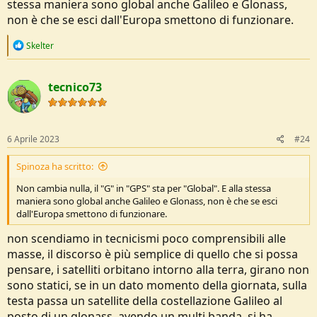
stessa maniera sono global anche Galileo e Glonass,
non è che se esci dall'Europa smettono di funzionare.
R
Skelter
e
a
c
tecnico73
t
i
o
n
s
6 Aprile 2023
#24
:
Spinoza ha scritto:
Non cambia nulla, il "G" in "GPS" sta per "Global". E alla stessa
maniera sono global anche Galileo e Glonass, non è che se esci
dall'Europa smettono di funzionare.
non scendiamo in tecnicismi poco comprensibili alle
masse, il discorso è più semplice di quello che si possa
pensare, i satelliti orbitano intorno alla terra, girano non
sono statici, se in un dato momento della giornata, sulla
testa passa un satellite della costellazione Galileo al
posto di un glonass, avendo un multi banda, si ha