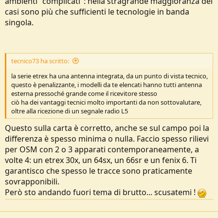
ambienti "complicati": nella stragrande maggioranza dei
casi sono più che sufficienti le tecnologie in banda
singola.
tecnico73 ha scritto:
la serie etrex ha una antenna integrata, da un punto di vista tecnico,
questo è penalizzante, i modelli da te elencati hanno tutti antenna
esterna pressoché grande come il ricevitore stesso
ciò ha dei vantaggi tecnici molto importanti da non sottovalutare,
oltre alla ricezione di un segnale radio L5
Questo sulla carta è corretto, anche se sul campo poi la
differenza è spesso minima o nulla. Faccio spesso rilievi
per OSM con 2 o 3 apparati contemporaneamente, a
volte 4: un etrex 30x, un 64sx, un 66sr e un fenix 6. Ti
garantisco che spesso le tracce sono praticamente
sovrapponibili.
Però sto andando fuori tema di brutto... scusatemi !