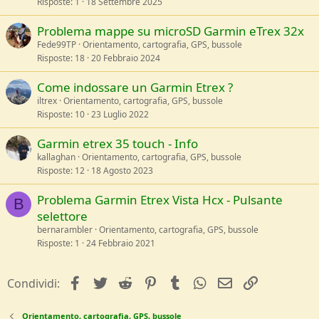
Risposte
1
18 Settembre 2025
Problema mappe su microSD Garmin eTrex 32x
Fede99TP
Orientamento, cartografia, GPS, bussole
Risposte
18
20 Febbraio 2024
Come indossare un Garmin Etrex ?
iltrex
Orientamento, cartografia, GPS, bussole
Risposte
10
23 Luglio 2022
Garmin etrex 35 touch - Info
kallaghan
Orientamento, cartografia, GPS, bussole
Risposte
12
18 Agosto 2023
Problema Garmin Etrex Vista Hcx - Pulsante
B
selettore
bernarambler
Orientamento, cartografia, GPS, bussole
Risposte
1
24 Febbraio 2021
facebook
Twitter
Reddit
Pinterest
Tumblr
WhatsApp
e-mail
Link
Condividi:
Orientamento, cartografia, GPS, bussole