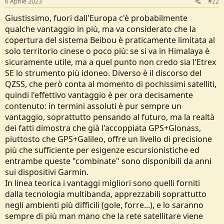
6 Aprile 2023
#22
Giustissimo, fuori dall'Europa c'è probabilmente
qualche vantaggio in più, ma va considerato che la
copertura del sistema Beibou è praticamente limitata al
solo territorio cinese o poco più: se si va in Himalaya è
sicuramente utile, ma a quel punto non credo sia l'Etrex
SE lo strumento più idoneo. Diverso è il discorso del
QZSS, che però conta al momento di pochissimi satelliti,
quindi l'effettivo vantaggio è per ora decisamente
contenuto: in termini assoluti è pur sempre un
vantaggio, soprattutto pensando al futuro, ma la realtà
dei fatti dimostra che già l'accoppiata GPS+Glonass,
piuttosto che GPS+Galileo, offre un livello di precisione
più che sufficiente per esigenze escursionistiche ed
entrambe queste "combinate" sono disponibili da anni
sui dispositivi Garmin.
In linea teorica i vantaggi migliori sono quelli forniti
dalla tecnologia multibanda, apprezzabili soprattutto
negli ambienti più difficili (gole, forre...), e lo saranno
sempre di più man mano che la rete satellitare viene