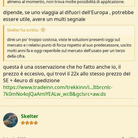
almeno al momento, non trova molte possibilità di applicazione.
e
dipende, se uno viaggia al difuori dell'Europa , potrebbe
essere utile, avere un multi segnale
Skelter ha scritto:
direi un po' troppo costosa, viste le soluzioni presenti oggi sul
mercato e i relativi punti di forza rispetto al suo predecessore, uscito
molti anni fa e oggi reperibile sul mercato dell'usato per un terzo
della cifra.
questa è una osservazione che ho fatto anche io, il
prezzo è eccesivo, qui trovi il 22x allo stesso prezzo del
SE + 4euro di spedizione
https://www.tradeinn.com/trekkinn/i...Itbrcnlc-
7k0mNo4oJQaAmiYEALw_wcB&gclsrc=aw.ds
Skelter