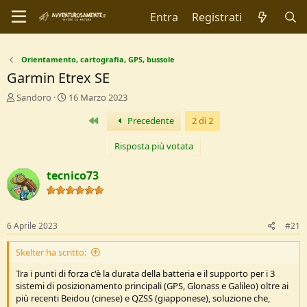
Entra
Registrati
Orientamento, cartografia, GPS, bussole
Garmin Etrex SE
C
D
Sandoro
16 Marzo 2023
r
a
Primo
Precedente
2 di 2
e
t
a
a
t
d
Risposta più votata
o
i
r
I
tecnico73
e
n
D
i
i
z
s
i
6 Aprile 2023
#21
c
o
u
Skelter ha scritto:
s
s
Tra i punti di forza c'è la durata della batteria e il supporto per i 3
i
sistemi di posizionamento principali (GPS, Glonass e Galileo) oltre ai
o
più recenti Beidou (cinese) e QZSS (giapponese), soluzione che,
n