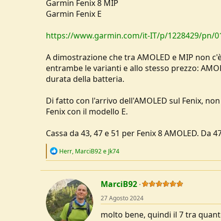
Garmin Fenix 8 MIP
u
Garmin Fenix E
s
s
https://www.garmin.com/it-IT/p/1228429/pn/0
i
o
n
A dimostrazione che tra AMOLED e MIP non c'è 
e
entrambe le varianti e allo stesso prezzo: AMO
durata della batteria.
Di fatto con l'arrivo dell'AMOLED sul Fenix, non
Fenix con il modello E.
Cassa da 43, 47 e 51 per Fenix 8 AMOLED. Da 47
R
Herr
,
MarciB92
e
Jk74
e
a
c
t
MarciB92
i
o
27 Agosto 2024
n
s
molto bene, quindi il 7 tra quan