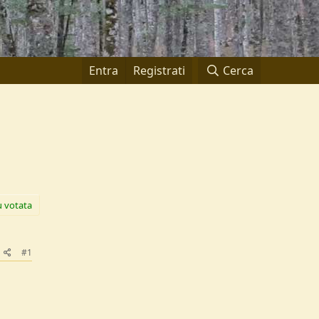
Entra
Registrati
Cerca
ù votata
#1