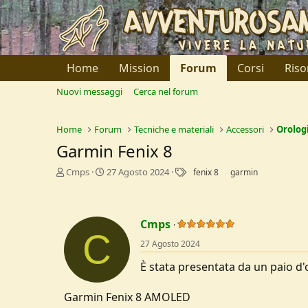
Home
Mission
Forum
Corsi
Riso
Nuovi messaggi
Cerca nel forum
Home
Forum
Tecniche e materiali
Accessori
Orolog
Garmin Fenix 8
C
D
T
Cmps
27 Agosto 2024
fenix 8
garmin
r
a
a
e
t
g
a
a
t
d
Cmps
o
C
i
27 Agosto 2024
r
I
e
n
È stata presentata da un paio d'
D
i
i
z
s
i
Garmin Fenix 8 AMOLED
c
o