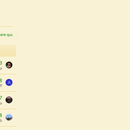
ere qui.
3
za
8
A
ff
7
na
8
ab