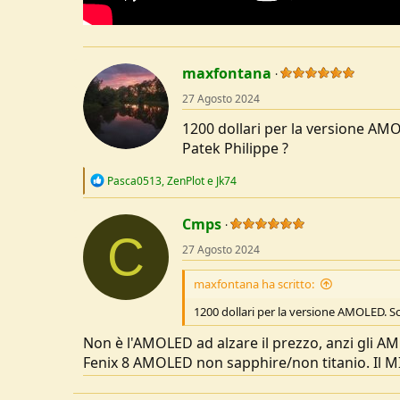
maxfontana
27 Agosto 2024
1200 dollari per la versione AMO
Patek Philippe ?
R
Pasca0513
,
ZenPlot
e
Jk74
e
a
c
Cmps
C
t
27 Agosto 2024
i
o
n
maxfontana ha scritto:
s
:
1200 dollari per la versione AMOLED. Sc
Non è l'AMOLED ad alzare il prezzo, anzi gli AMO
Fenix 8 AMOLED non sapphire/non titanio. Il MI