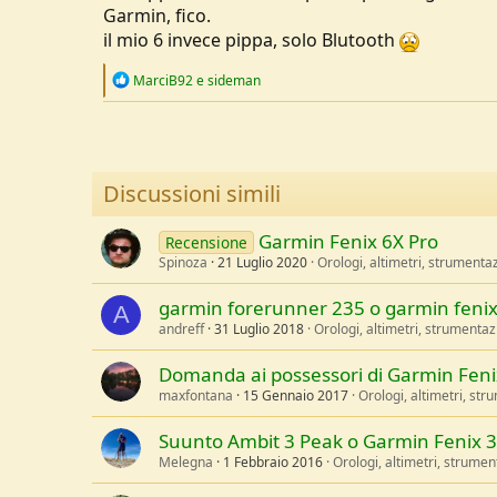
Garmin, fico.
il mio 6 invece pippa, solo Blutooth
R
MarciB92
e
sideman
e
a
c
t
i
o
Discussioni simili
n
s
:
Garmin Fenix 6X Pro
Recensione
Spinoza
21 Luglio 2020
Orologi, altimetri, strumenta
garmin forerunner 235 o garmin fenix
A
andreff
31 Luglio 2018
Orologi, altimetri, strumenta
Domanda ai possessori di Garmin Feni
maxfontana
15 Gennaio 2017
Orologi, altimetri, st
Suunto Ambit 3 Peak o Garmin Fenix 3
Melegna
1 Febbraio 2016
Orologi, altimetri, strume