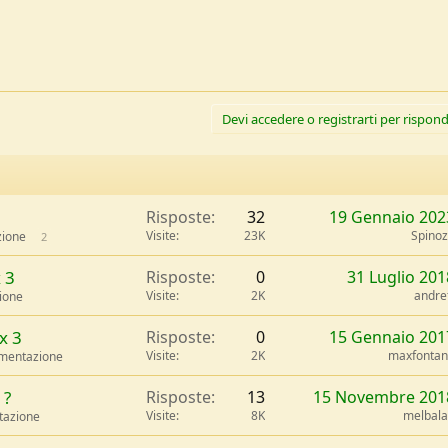
Devi accedere o registrarti per rispond
Risposte
32
19 Gennaio 202
Visite
23K
Spino
zione
2
 3
Risposte
0
31 Luglio 201
Visite
2K
andre
zione
x 3
Risposte
0
15 Gennaio 201
Visite
2K
maxfonta
rumentazione
 ?
Risposte
13
15 Novembre 201
Visite
8K
melbal
ntazione