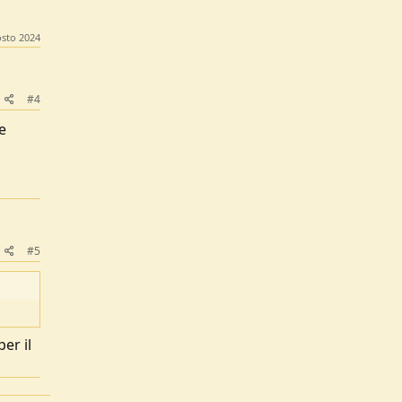
sto 2024
#4
e
#5
er il