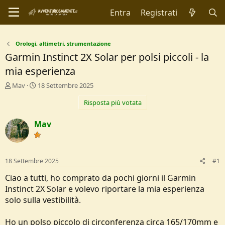
Entra
Registrati
Orologi, altimetri, strumentazione
Garmin Instinct 2X Solar per polsi piccoli - la
mia esperienza
C
D
Mav
18 Settembre 2025
r
a
Risposta più votata
e
t
a
a
t
d
Mav
o
i
r
I
e
n
D
i
18 Settembre 2025
#1
i
z
s
i
Ciao a tutti, ho comprato da pochi giorni il Garmin
c
o
Instinct 2X Solar e volevo riportare la mia esperienza
u
solo sulla vestibilità.
s
s
i
Ho un polso piccolo di circonferenza circa 165/170mm e