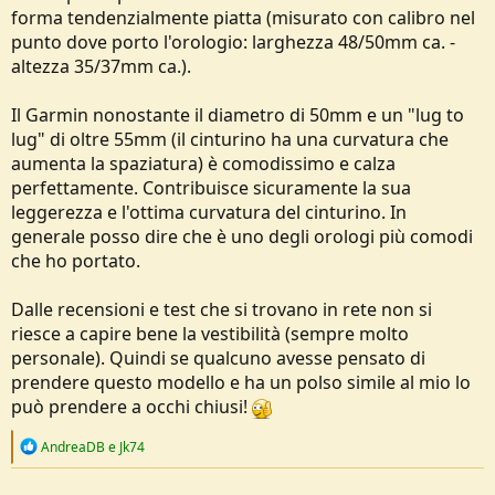
o
forma tendenzialmente piatta (misurato con calibro nel
n
punto dove porto l'orologio: larghezza 48/50mm ca. -
e
altezza 35/37mm ca.).
Il Garmin nonostante il diametro di 50mm e un "lug to
lug" di oltre 55mm (il cinturino ha una curvatura che
aumenta la spaziatura) è comodissimo e calza
perfettamente. Contribuisce sicuramente la sua
leggerezza e l'ottima curvatura del cinturino. In
generale posso dire che è uno degli orologi più comodi
che ho portato.
Dalle recensioni e test che si trovano in rete non si
riesce a capire bene la vestibilità (sempre molto
personale). Quindi se qualcuno avesse pensato di
prendere questo modello e ha un polso simile al mio lo
può prendere a occhi chiusi!
R
AndreaDB
e
Jk74
e
a