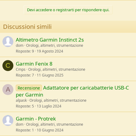
c
t
Devi accedere o registrarti per rispondere qui.
i
o
n
Discussioni simili
s
:
Altimetro Garmin Instinct 2s
dom
Orologi, altimetri, strumentazione
Risposte
9
19 Agosto 2024
Garmin Fenix 8
C
Cmps
Orologi, altimetri, strumentazione
Risposte
7
11 Giugno 2025
Adattatore per caricabatterie USB-C
Recensione
A
per Garmin
alpask
Orologi, altimetri, strumentazione
Risposte
5
13 Luglio 2024
Garmin - Protrek
dom
Orologi, altimetri, strumentazione
Risposte
1
10 Giugno 2024