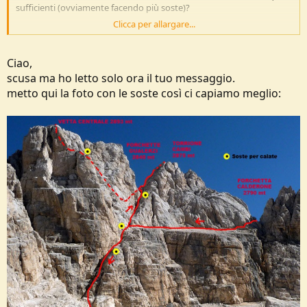
sufficienti (ovviamente facendo più soste)?
Clicca per allargare...
Riguardo alla foto dove mostri anche le soste per le calate, ti ricordi
quali di queste hanno un solo chiodo o sono comunque a rischio? (e
lo chiedo in modo di farmi meglio l'idea di cosa ci aspetta).
Ciao,
scusa ma ho letto solo ora il tuo messaggio.
Ciao!
metto qui la foto con le soste così ci capiamo meglio: