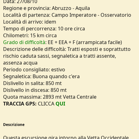
Data: 27/08/10
o
Regione e provincia: Abruzzo - Aquila
n
e
Località di partenza: Campo Imperatore - Osservatorio
Località di arrivo: idem
Tempo di percorrenza: 10 ore circa
Chilometri: 15 km circa
Grado di difficoltà
: EE + EEA + F (arrampicata facile)
Descrizione delle difficoltà: Tratti esposti e soprattutto
rischio caduta sassi, segnaletica a tratti assente,
assenza acqua
Periodo consigliato: estivo
Segnaletica: Buona quando c'era
Dislivello in salita: 850 mt
Dislivello in discesa: 850 mt
Quota massima: 2893 mt Vetta Centrale
TRACCIA GPS:
CLICCA
QUI
Descrizione
Questa escursione gira intorno alla Vetta Occidentale