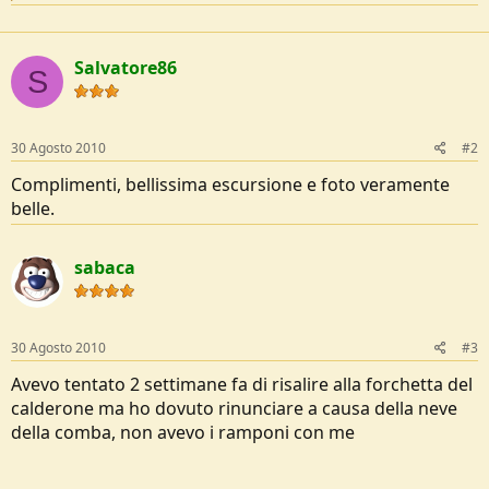
a
c
t
Salvatore86
i
S
o
n
s
:
30 Agosto 2010
#2
Complimenti, bellissima escursione e foto veramente
belle.
sabaca
30 Agosto 2010
#3
Avevo tentato 2 settimane fa di risalire alla forchetta del
calderone ma ho dovuto rinunciare a causa della neve
della comba, non avevo i ramponi con me