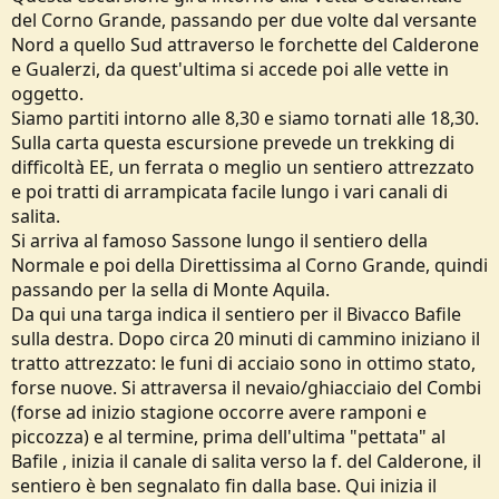
del Corno Grande, passando per due volte dal versante
Nord a quello Sud attraverso le forchette del Calderone
e Gualerzi, da quest'ultima si accede poi alle vette in
oggetto.
Siamo partiti intorno alle 8,30 e siamo tornati alle 18,30.
Sulla carta questa escursione prevede un trekking di
difficoltà EE, un ferrata o meglio un sentiero attrezzato
e poi tratti di arrampicata facile lungo i vari canali di
salita.
Si arriva al famoso Sassone lungo il sentiero della
Normale e poi della Direttissima al Corno Grande, quindi
passando per la sella di Monte Aquila.
Da qui una targa indica il sentiero per il Bivacco Bafile
sulla destra. Dopo circa 20 minuti di cammino iniziano il
tratto attrezzato: le funi di acciaio sono in ottimo stato,
forse nuove. Si attraversa il nevaio/ghiacciaio del Combi
(forse ad inizio stagione occorre avere ramponi e
piccozza) e al termine, prima dell'ultima "pettata" al
Bafile , inizia il canale di salita verso la f. del Calderone, il
sentiero è ben segnalato fin dalla base. Qui inizia il