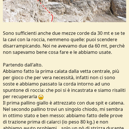
Sono sufficienti anche due mezze corde da 30 mt e se te
la cavi con la roccia, nemmeno quelle: puoi scendere
disarrampicando. Noi ne avevamo due da 60 mt, perchè
non sapevamo bene cosa fare e le abbiamo usate.
Partendo dall'alto.
Abbiamo fatto la prima calata dalla vetta centrale, più
per gioco che per vera necessità, infatti non ci sono
soste e abbiamo passato la corda intorno ad uno
spuntone di roccia: che poi si è incastrata e siamo risaliti
per recuperarla
Il prima pallino giallo è attrezzato con due spit e catena.
Nel secondo pallino trovi un singolo chiodo, mi sembra
in ottimo stato e ben messo: abbiamo fatto delle prove
di trazione prima di calarci (io peso 80 kg.) e non
abbiamo avuto problemi... solo un pò di strizza durante