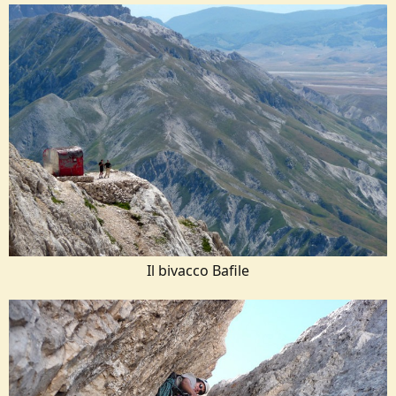
Il bivacco Bafile​