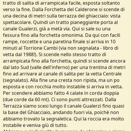
tratto di salita di arrampicata facile, esposta soltanto
verso la fine. Dalla Forchetta del Calderone si scende di
una decina di metri sulla terrazza del ghiacciaio: vista
spettacolare. Quindi un tratto pianeggiante porta al
canale Gualerzi, già a metà via. Qui si sale su una
fessura fino alla forchetta omonima. Da qui con facili
rampe, roccette e una paretina finale si arriva in 10
minuti al Torrione Cambi (via non segnalata - libro di
vetta dal 1988!). Si scende nello stesso tratto di
arrampicata fino alla forchetta, quindi si scende ancora
dal lato Sud (valle dell'inferno) per una trentina di metri
fino ad arrivare al canale di salita per la vetta Centrale
(segnalato). Alla fine una cresta non ripida, ma un po
esposta e con rocchia molto instabile si arriva in vetta.
Per scendere abbiamo fatto 4 calate in corda doppia
(due corde da 60 mt). Ci sono punti attrezzati. Dalla
Terrazza siamo scesi lungo il canale Gualerzi fino quasi
la base del Ghiacciaio, andando fuori via, poichè non
abbiamo trovato la segnaletica. Qui la roccia era molto
instabile e veniva giù di tutto.