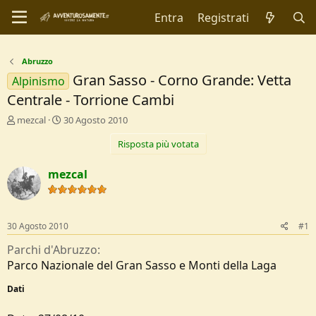
Entra
Registrati
Abruzzo
Gran Sasso - Corno Grande: Vetta
Alpinismo
Centrale - Torrione Cambi
C
D
mezcal
30 Agosto 2010
r
a
Risposta più votata
e
t
a
a
t
d
mezcal
o
i
r
I
e
n
D
i
30 Agosto 2010
#1
i
z
s
i
Parchi d'Abruzzo
c
o
Parco Nazionale del Gran Sasso e Monti della Laga
u
s
Dati
s
i