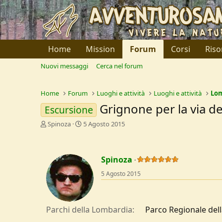
Home
Mission
Forum
Corsi
Riso
Nuovi messaggi
Cerca nel forum
Home
Forum
Luoghi e attività
Luoghi e attività
Lo
Grignone per la via d
Escursione
C
D
Spinoza
5 Agosto 2015
r
a
e
t
a
a
Spinoza
t
d
o
i
5 Agosto 2015
r
I
e
n
D
i
i
z
Parchi della Lombardia
Parco Regionale dell
s
i
c
o