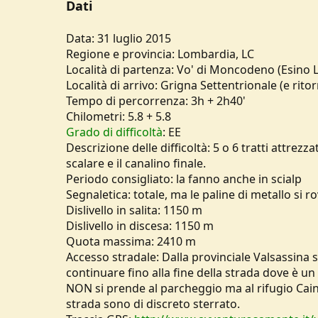
Dati
u
s
Data: 31 luglio 2015
s
i
Regione e provincia: Lombardia, LC
o
Località di partenza: Vo' di Moncodeno (Esino L
n
Località di arrivo: Grigna Settentrionale (e rito
e
Tempo di percorrenza: 3h + 2h40'
Chilometri: 5.8 + 5.8
Grado di difficoltà
: EE
Descrizione delle difficoltà: 5 o 6 tratti attre
scalare e il canalino finale.
Periodo consigliato: la fanno anche in scialp
Segnaletica: totale, ma le paline di metallo si 
Dislivello in salita: 1150 m
Dislivello in discesa: 1150 m
Quota massima: 2410 m
Accesso stradale: Dalla provinciale Valsassina sa
continuare fino alla fine della strada dove è un
NON si prende al parcheggio ma al rifugio Caina
strada sono di discreto sterrato.