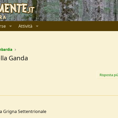
rse
Attività
mbardia
ella Ganda
Risposta pi
a Grigna Settentrionale