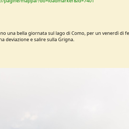
/xf/pagine/mappa/?do=loadmarker&id=7401
no una bella giornata sul lago di Como, per un venerdì di fe
a deviazione e salire sulla Grigna.
.