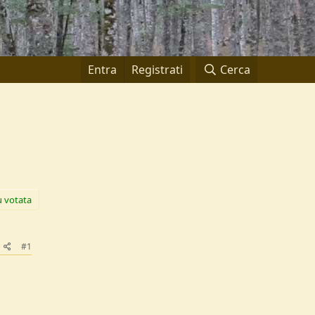
Entra
Registrati
Cerca
ù votata
#1