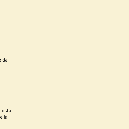
e da
 sosta
ella