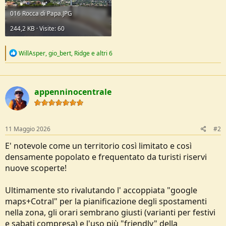
016 Rocca di Papa.JPG
244,2 KB · Visite: 60
R
WillAsper
,
gio_bert
,
Ridge
e altri 6
e
a
c
t
appenninocentrale
i
o
n
s
:
11 Maggio 2026
#2
E' notevole come un territorio così limitato e così
densamente popolato e frequentato da turisti riservi
nuove scoperte!
Ultimamente sto rivalutando l' accoppiata "google
maps+Cotral" per la pianificazione degli spostamenti
nella zona, gli orari sembrano giusti (varianti per festivi
e sabati compresa) e l'uso più "friendly" della