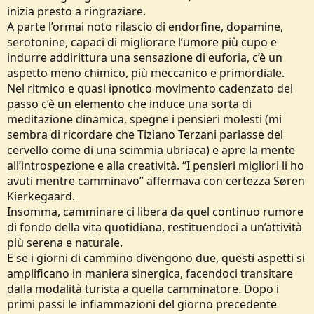
inizia presto a ringraziare.
A parte l’ormai noto rilascio di endorfine, dopamine,
serotonine, capaci di migliorare l’umore più cupo e
indurre addirittura una sensazione di euforia, c’è un
aspetto meno chimico, più meccanico e primordiale.
Nel ritmico e quasi ipnotico movimento cadenzato del
passo c’è un elemento che induce una sorta di
meditazione dinamica, spegne i pensieri molesti (mi
sembra di ricordare che Tiziano Terzani parlasse del
cervello come di una scimmia ubriaca) e apre la mente
all’introspezione e alla creatività. “I pensieri migliori li ho
avuti mentre camminavo” affermava con certezza Søren
Kierkegaard.
Insomma, camminare ci libera da quel continuo rumore
di fondo della vita quotidiana, restituendoci a un’attività
più serena e naturale.
E se i giorni di cammino divengono due, questi aspetti si
amplificano in maniera sinergica, facendoci transitare
dalla modalità turista a quella camminatore. Dopo i
primi passi le infiammazioni del giorno precedente