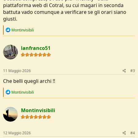
piattaforma web di Cotral, su cui magari in seconda
battuta vado comunque a verificare se gli orari siano
giusti.
R
Montinvisibili
e
a
c
lanfranco51
t
i
o
n
s
11 Maggio 2026
#3
:
Che belli quegli archi !!
R
Montinvisibili
e
a
c
Montinvisibili
t
i
o
n
s
12 Maggio 2026
#4
: