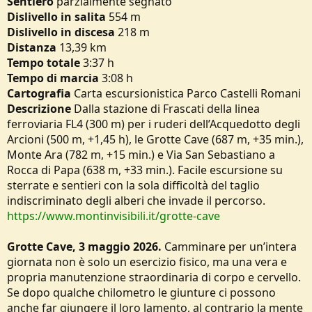
Sentiero
parzialmente segnato
e
Dislivello in salita
554 m
Dislivello in discesa
218 m
Distanza
13,39 km
Tempo
totale
3:37 h
Tempo di marcia
3:08 h
Cartografia
Carta escursionistica Parco Castelli Romani
Descrizione
Dalla stazione di Frascati della linea
ferroviaria FL4 (300 m) per i ruderi dell’Acquedotto degli
Arcioni (500 m, +1,45 h), le Grotte Cave (687 m, +35 min.),
Monte Ara (782 m, +15 min.) e Via San Sebastiano a
Rocca di Papa (638 m, +33 min.). Facile escursione su
sterrate e sentieri con la sola difficoltà del taglio
indiscriminato degli alberi che invade il percorso.
https://www.montinvisibili.it/grotte-cave
Grotte Cave, 3 maggio 2026.
Camminare per un’intera
giornata non è solo un esercizio fisico, ma una vera e
propria manutenzione straordinaria di corpo e cervello.
Se dopo qualche chilometro le giunture ci possono
anche far giungere il loro lamento, al contrario la mente