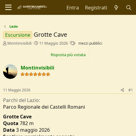
Entra
Registrati
Lazio
Grotte Cave
Escursione
C
D
T
Montinvisibili
11 Maggio 2026
mezzi pubblici
r
a
a
e
t
g
Risposta più votata
a
a
t
d
Montinvisibili
o
i
r
I
e
n
D
i
11 Maggio 2026
#1
i
z
s
i
Parchi del Lazio
c
o
Parco Regionale dei Castelli Romani
u
s
Grotte Cave
s
Quota
782 m
i
Data
3 maggio 2026
o
n