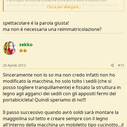
Purtroppo la vita da studente offre pochi euro e quindi non
potendo rinunciare alla montagna ho deciso di andarci e vivere in
Clicca per allargare...
macchina!
L'auto è una toyota avensis verso da 7 posti e 300.000km.
spettacolare é la parola giusta!
ma non é necessaria una reimmatricolazione?
Tutto è iniziato msemplicemente lasciando solo i 2 posti davanti e
togliendo gli altri e dormendo su 2 materassini da spiaggia ma la
larghezza non era abbastanza e le prime notti sono diventate
sekko
avventure.
Poi ho deciso di investire 50 euro in un asse di legno e della
gommapiuma da 8cm di spessore; qualche giorno di lavoro,
20 Aprile 2012
#15
qualche aiuto da parte di nonna e "suocera" che hanno contribuito
con ago e filo a fare tende e coprimaterasso e il risultato è questo:
Sinceramente non lo so ma non credo infatti non ho
Astronave
modificato la macchina, ho solo tolto i sedili (che si
e le notti sono diventate spettacolari!
posso togliere tranquillamente) e fissato la struttura in
Testata all'adunata degli alpini di Torino e visto il risultato positivo
legno agli agganci dei sedili con gli appositi fermi del
l'estate scorsa cia abbiamo dormito in 2 per più di 20 giorni tra
portabicicleta! Quindi speriamo di no!!!
Garda, Alto adige, Ttrentino, Veneto e Friuli!
Il passo successivo quando avrò soldi sarà montare la
Che ne pensate?
maggiolina sul tetto e creare sempre con il legno
all'interno della macchina un mobiletto tipo cucinotto...il