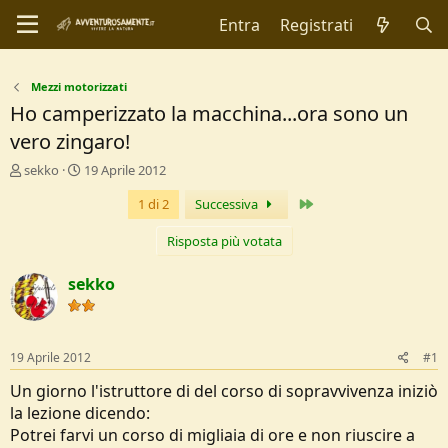
Entra
Registrati
Mezzi motorizzati
Ho camperizzato la macchina...ora sono un
vero zingaro!
C
D
sekko
19 Aprile 2012
r
a
Ultimo
1 di 2
Successiva
e
t
a
a
t
d
Risposta più votata
o
i
r
I
sekko
e
n
D
i
i
z
s
i
19 Aprile 2012
#1
c
o
u
Un giorno l'istruttore di del corso di sopravvivenza iniziò
s
la lezione dicendo:
s
Potrei farvi un corso di migliaia di ore e non riuscire a
i