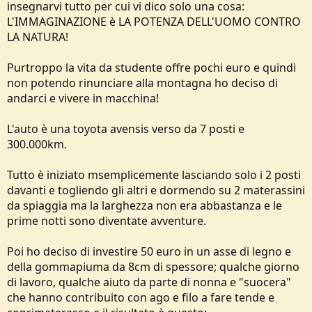
insegnarvi tutto per cui vi dico solo una cosa:
o
n
L'IMMAGINAZIONE è LA POTENZA DELL'UOMO CONTRO
e
LA NATURA!
Purtroppo la vita da studente offre pochi euro e quindi
non potendo rinunciare alla montagna ho deciso di
andarci e vivere in macchina!
L'auto è una toyota avensis verso da 7 posti e
300.000km.
Tutto è iniziato msemplicemente lasciando solo i 2 posti
davanti e togliendo gli altri e dormendo su 2 materassini
da spiaggia ma la larghezza non era abbastanza e le
prime notti sono diventate avventure.
Poi ho deciso di investire 50 euro in un asse di legno e
della gommapiuma da 8cm di spessore; qualche giorno
di lavoro, qualche aiuto da parte di nonna e "suocera"
che hanno contribuito con ago e filo a fare tende e