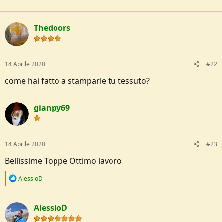
o
a
c
n
t
e
Thedoors
i
o
n
s
:
14 Aprile 2020
#22
come hai fatto a stamparle tu tessuto?
gianpy69
14 Aprile 2020
#23
Bellissime Toppe Ottimo lavoro
R
AlessioD
e
a
c
AlessioD
t
i