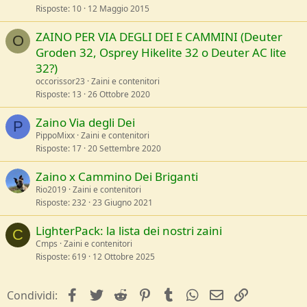
Risposte
10
12 Maggio 2015
ZAINO PER VIA DEGLI DEI E CAMMINI (Deuter
O
Groden 32, Osprey Hikelite 32 o Deuter AC lite
32?)
occorissor23
Zaini e contenitori
Risposte
13
26 Ottobre 2020
Zaino Via degli Dei
P
PippoMixx
Zaini e contenitori
Risposte
17
20 Settembre 2020
Zaino x Cammino Dei Briganti
Rio2019
Zaini e contenitori
Risposte
232
23 Giugno 2021
LighterPack: la lista dei nostri zaini
C
Cmps
Zaini e contenitori
Risposte
619
12 Ottobre 2025
facebook
Twitter
Reddit
Pinterest
Tumblr
WhatsApp
e-mail
Link
Condividi: