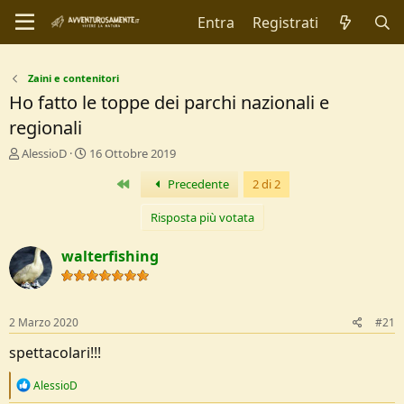
Entra
Registrati
Zaini e contenitori
Ho fatto le toppe dei parchi nazionali e
regionali
C
D
AlessioD
16 Ottobre 2019
r
a
Primo
Precedente
2 di 2
e
t
a
a
t
d
Risposta più votata
o
i
r
I
walterfishing
e
n
D
i
i
z
s
i
2 Marzo 2020
#21
c
o
u
spettacolari!!!
s
s
R
AlessioD
i
e