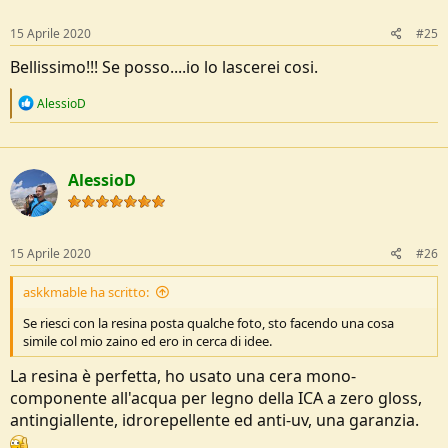
n
s
15 Aprile 2020
#25
:
Bellissimo!!! Se posso....io lo lascerei cosi.
R
AlessioD
e
a
c
t
AlessioD
i
o
n
s
:
15 Aprile 2020
#26
askkmable ha scritto:
Se riesci con la resina posta qualche foto, sto facendo una cosa
simile col mio zaino ed ero in cerca di idee.
La resina è perfetta, ho usato una cera mono-
componente all'acqua per legno della ICA a zero gloss,
antingiallente, idrorepellente ed anti-uv, una garanzia.