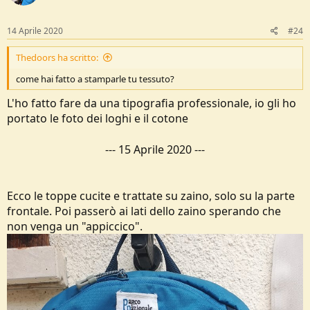
o
n
s
14 Aprile 2020
#24
:
Thedoors ha scritto:
come hai fatto a stamparle tu tessuto?
L'ho fatto fare da una tipografia professionale, io gli ho
portato le foto dei loghi e il cotone
---
15 Aprile 2020
---
Ecco le toppe cucite e trattate su zaino, solo su la parte
frontale. Poi passerò ai lati dello zaino sperando che
non venga un "appiccico".