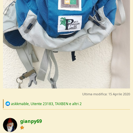
Ultima modifica:
15 Aprile 2020
R
askkmable
,
Utente 23183
,
TAXBEN
e altri 2
e
a
c
gianpy69
t
i
o