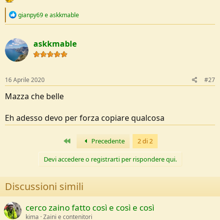
R
gianpy69
e
askkmable
e
a
c
askkmable
t
i
o
n
s
16 Aprile 2020
#27
:
Mazza che belle
Eh adesso devo per forza copiare qualcosa
Primo
Precedente
2 di 2
Devi accedere o registrarti per rispondere qui.
Discussioni simili
cerco zaino fatto così e così e così
kima
Zaini e contenitori