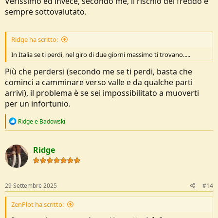
Verissimo ed invece, secondo me, il rischio del freddo è
sempre sottovalutato.
Ridge ha scritto:
In Italia se ti perdi, nel giro di due giorni massimo ti trovano.....
Più che perdersi (secondo me se ti perdi, basta che
cominci a camminare verso valle e da qualche parti
arrivi), il problema è se sei impossibilitato a muoverti
per un infortunio.
R
Ridge
e
Badowski
e
a
c
Ridge
t
i
o
n
s
29 Settembre 2025
#14
:
ZenPlot ha scritto: