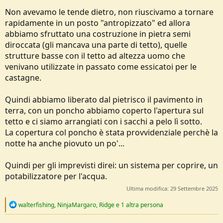
Non avevamo le tende dietro, non riuscivamo a tornare
rapidamente in un posto "antropizzato" ed allora
abbiamo sfruttato una costruzione in pietra semi
diroccata (gli mancava una parte di tetto), quelle
strutture basse con il tetto ad altezza uomo che
venivano utilizzate in passato come essicatoi per le
castagne.
Quindi abbiamo liberato dal pietrisco il pavimento in
terra, con un poncho abbiamo coperto l'apertura sul
tetto e ci siamo arrangiati con i sacchi a pelo lì sotto.
La copertura col poncho è stata provvidenziale perchè la
notte ha anche piovuto un po'...
Quindi per gli imprevisti direi: un sistema per coprire, un
potabilizzatore per l'acqua.
Ultima modifica:
29 Settembre 2025
R
walterfishing
,
NinjaMargaro
,
Ridge
e 1 altra persona
e
a