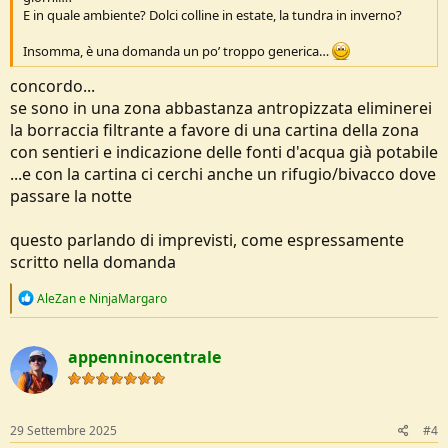
E in quale ambiente? Dolci colline in estate, la tundra in inverno?
Insomma, è una domanda un po’ troppo generica…
concordo...
se sono in una zona abbastanza antropizzata eliminerei
la borraccia filtrante a favore di una cartina della zona
con sentieri e indicazione delle fonti d'acqua già potabile
...e con la cartina ci cerchi anche un rifugio/bivacco dove
passare la notte
questo parlando di imprevisti, come espressamente
scritto nella domanda
R
AleZan
e
NinjaMargaro
e
a
c
appenninocentrale
t
i
o
n
s
29 Settembre 2025
#4
: