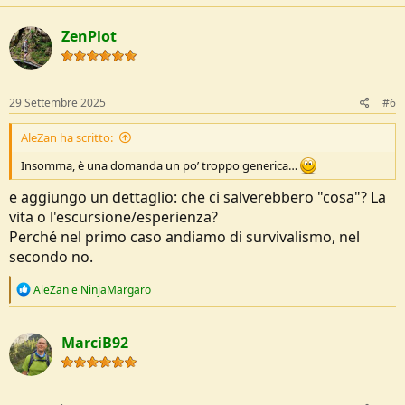
c
t
ZenPlot
i
o
n
s
:
29 Settembre 2025
#6
AleZan ha scritto:
Insomma, è una domanda un po’ troppo generica…
e aggiungo un dettaglio: che ci salverebbero "cosa"? La
vita o l'escursione/esperienza?
Perché nel primo caso andiamo di survivalismo, nel
secondo no.
R
AleZan
e
NinjaMargaro
e
a
c
MarciB92
t
i
o
n
s