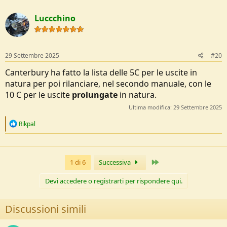
Luccchino
29 Settembre 2025
#20
Canterbury ha fatto la lista delle 5C per le uscite in
natura per poi rilanciare, nel secondo manuale, con le
10 C per le uscite
prolungate
in natura.
Ultima modifica:
29 Settembre 2025
R
Rikpal
e
a
c
t
Ultimo
1 di 6
Successiva
i
o
n
Devi accedere o registrarti per rispondere qui.
s
:
Discussioni simili