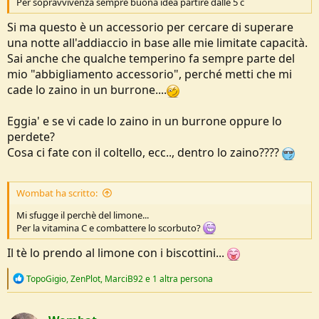
Per sopravvivenza sempre buona idea partire dalle 5 c
Si ma questo è un accessorio per cercare di superare
una notte all'addiaccio in base alle mie limitate capacità.
Sai anche che qualche temperino fa sempre parte del
mio "abbigliamento accessorio", perché metti che mi
cade lo zaino in un burrone....
Eggia' e se vi cade lo zaino in un burrone oppure lo
perdete?
Cosa ci fate con il coltello, ecc.., dentro lo zaino????
Wombat ha scritto:
Mi sfugge il perchè del limone...
Per la vitamina C e combattere lo scorbuto?
Il tè lo prendo al limone con i biscottini...
R
TopoGigio
,
ZenPlot
,
MarciB92
e 1 altra persona
e
a
c