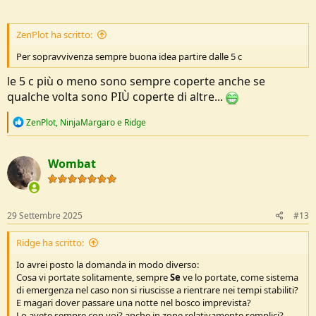
ZenPlot ha scritto:
Per sopravvivenza sempre buona idea partire dalle 5 c
le 5 c più o meno sono sempre coperte anche se
qualche volta sono PIÙ coperte di altre...
R
ZenPlot
,
NinjaMargaro
e
Ridge
e
a
c
Wombat
t
i
o
n
s
29 Settembre 2025
#13
:
Ridge ha scritto:
Io avrei posto la domanda in modo diverso:
Cosa vi portate solitamente, sempre
Se
ve lo portate, come sistema
di emergenza nel caso non si riuscisse a rientrare nei tempi stabiliti?
E magari dover passare una notte nel bosco imprevista?
Lo avete sempre con voi? anche in zone relativamente semplici?