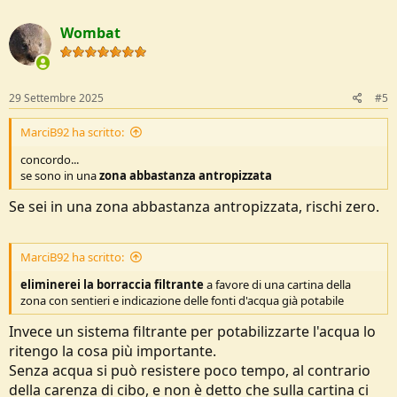
a
c
Wombat
t
i
o
n
s
29 Settembre 2025
#5
:
MarciB92 ha scritto:
concordo...
se sono in una
zona abbastanza antropizzata
Se sei in una zona abbastanza antropizzata, rischi zero.
MarciB92 ha scritto:
eliminerei la borraccia filtrante
a favore di una cartina della
zona con sentieri e indicazione delle fonti d'acqua già potabile
Invece un sistema filtrante per potabilizzarte l'acqua lo
ritengo la cosa più importante.
Senza acqua si può resistere poco tempo, al contrario
della carenza di cibo, e non è detto che sulla cartina ci