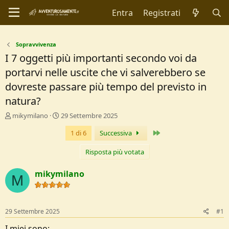
Entra
Registrati
Sopravvivenza
I 7 oggetti più importanti secondo voi da
portarvi nelle uscite che vi salverebbero se
dovreste passare più tempo del previsto in
natura?
C
D
mikymilano
29 Settembre 2025
r
a
Ultimo
1 di 6
Successiva
e
t
a
a
t
d
Risposta più votata
o
i
r
I
mikymilano
M
e
n
D
i
i
z
s
i
29 Settembre 2025
#1
c
o
u
I miei sono: