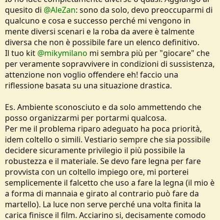
quesito di
@AleZan
: sono da solo, devo preoccuparmi di
qualcuno e cosa e successo perché mi vengono in
mente diversi scenari e la roba da avere è talmente
diversa che non è possibile fare un elenco definitivo.
Il tuo kit
@mikymilano
mi sembra più per "giocare" che
per veramente sopravvivere in condizioni di sussistenza,
attenzione non voglio offendere eh! faccio una
riflessione basata su una situazione drastica.
Es. Ambiente sconosciuto e da solo ammettendo che
posso organizzarmi per portarmi qualcosa.
Per me il problema riparo adeguato ha poca priorità,
idem coltello o simili. Vestiario sempre che sia possibile
decidere sicuramente privilegio il più possibile la
robustezza e il materiale. Se devo fare legna per fare
provvista con un coltello impiego ore, mi porterei
semplicemente il falcetto che uso a fare la legna (il mio è
a forma di mannaia e girato al contrario può fare da
martello). La luce non serve perché una volta finita la
carica finisce il film. Acciarino si, decisamente comodo