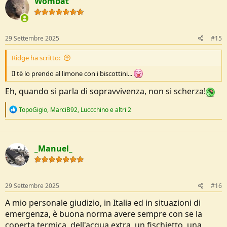
Wombat
t
i
o
n
s
29 Settembre 2025
#15
:
Ridge ha scritto:
Il tè lo prendo al limone con i biscottini...
Eh, quando si parla di sopravvivenza, non si scherza!
R
TopoGigio
,
MarciB92
,
Luccchino
e altri 2
e
a
c
t
_Manuel_
i
o
n
s
:
29 Settembre 2025
#16
A mio personale giudizio, in Italia ed in situazioni di
emergenza, è buona norma avere sempre con se la
coperta termica, dell'acqua extra, un fischietto, una