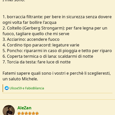
s
s
i
1. borraccia filtrante: per bere in sicurezza senza dovere
o
n
ogni volta far bollire l'acqua
e
2. Coltello (Gerberg Strongarm): per fare legna per un
fuoco, tagliare quello che mi serve
3. Acciarino: accendere fuoco
4. Cordino tipo paracord: legature varie
5. Poncho: ripararmi in caso di pioggia e tetto per riparo
6. Coperta termica o di lana: scaldarmi di notte
7. Torcia da testa: fare luce di notte
Fatemi sapere quali sono i vostri e perchè li sceglieresti,
un saluto Michele.
R
Ulisse59
e
FabioBilancia
e
a
c
t
AleZan
i
o