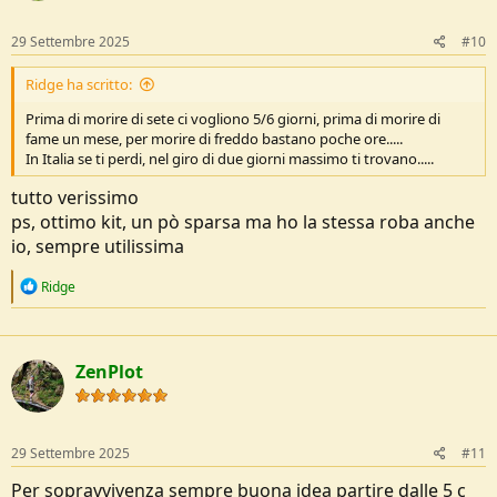
n
s
29 Settembre 2025
#10
:
Ridge ha scritto:
Prima di morire di sete ci vogliono 5/6 giorni, prima di morire di
fame un mese, per morire di freddo bastano poche ore.....
In Italia se ti perdi, nel giro di due giorni massimo ti trovano.....
tutto verissimo
ps, ottimo kit, un pò sparsa ma ho la stessa roba anche
io, sempre utilissima
R
Ridge
e
a
c
t
ZenPlot
i
o
n
s
:
29 Settembre 2025
#11
Per sopravvivenza sempre buona idea partire dalle 5 c