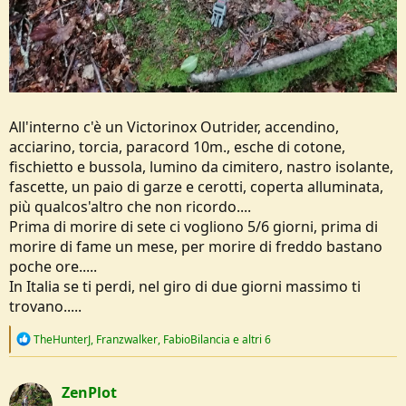
All'interno c'è un Victorinox Outrider, accendino,
acciarino, torcia, paracord 10m., esche di cotone,
fischietto e bussola, lumino da cimitero, nastro isolante,
fascette, un paio di garze e cerotti, coperta alluminata,
più qualcos'altro che non ricordo....
Prima di morire di sete ci vogliono 5/6 giorni, prima di
morire di fame un mese, per morire di freddo bastano
poche ore.....
In Italia se ti perdi, nel giro di due giorni massimo ti
trovano.....
R
TheHunterJ
,
Franzwalker
,
FabioBilancia
e altri 6
e
a
c
ZenPlot
t