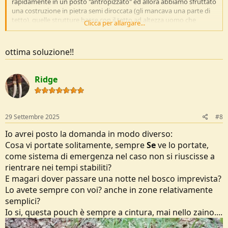
rapidamente in un posto "antropizzato" ed allora abbiamo sfruttato
una costruzione in pietra semi diroccata (gli mancava una parte di
tetto), quelle strutture basse con il tetto ad altezza uomo che
Clicca per allargare...
venivano utilizzate in passato come essicatoi per le castagne.
Quindi abbiamo liberato dal pietrisco il pavimento in terra, con un
ottima soluzione!!
poncho abbiamo coperto l'apertura sul tetto e ci siamo arrangiati
con i sacchi a pelo lì sotto.
La copertura col poncho è stata provvidenziale perchè la notte ha
Ridge
anche piovuto un po'...
29 Settembre 2025
#8
Io avrei posto la domanda in modo diverso:
Cosa vi portate solitamente, sempre
Se
ve lo portate,
come sistema di emergenza nel caso non si riuscisse a
rientrare nei tempi stabiliti?
E magari dover passare una notte nel bosco imprevista?
Lo avete sempre con voi? anche in zone relativamente
semplici?
Io si, questa pouch è sempre a cintura, mai nello zaino....