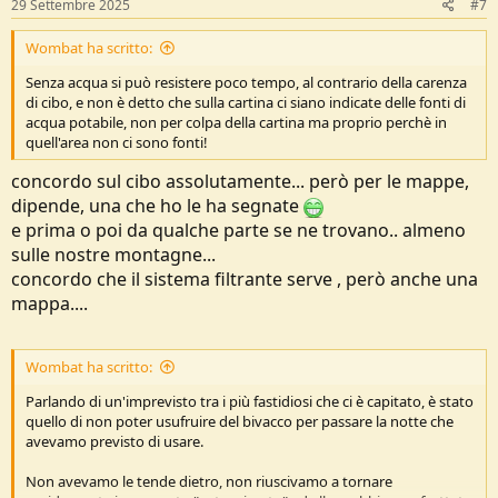
29 Settembre 2025
#7
:
Wombat ha scritto:
Senza acqua si può resistere poco tempo, al contrario della carenza
di cibo, e non è detto che sulla cartina ci siano indicate delle fonti di
acqua potabile, non per colpa della cartina ma proprio perchè in
quell'area non ci sono fonti!
concordo sul cibo assolutamente... però per le mappe,
dipende, una che ho le ha segnate
e prima o poi da qualche parte se ne trovano.. almeno
sulle nostre montagne...
concordo che il sistema filtrante serve , però anche una
mappa....
Wombat ha scritto:
Parlando di un'imprevisto tra i più fastidiosi che ci è capitato, è stato
quello di non poter usufruire del bivacco per passare la notte che
avevamo previsto di usare.
Non avevamo le tende dietro, non riuscivamo a tornare