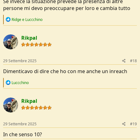
Se invece la situazione prevede la presenza di altre
persone mi devo preoccupare per loro e cambia tutto
R
Ridge
e
Luccchino
e
a
c
Rikpal
t
i
o
n
s
29 Settembre 2025
#18
:
Dimenticavo di dire che ho con me anche un inreach
R
Luccchino
e
a
c
Rikpal
t
i
o
n
s
29 Settembre 2025
#19
:
In che senso 10?