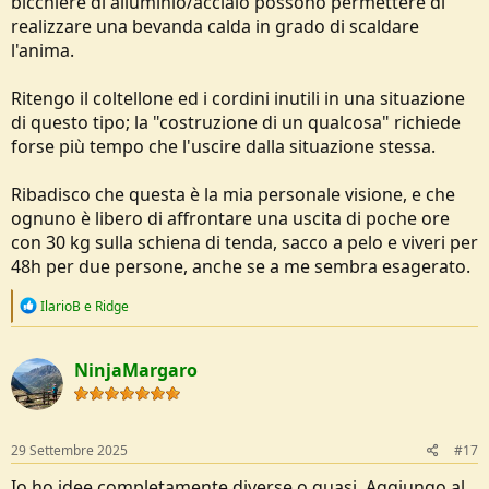
bicchiere di alluminio/acciaio possono permettere di
realizzare una bevanda calda in grado di scaldare
l'anima.
Ritengo il coltellone ed i cordini inutili in una situazione
di questo tipo; la "costruzione di un qualcosa" richiede
forse più tempo che l'uscire dalla situazione stessa.
Ribadisco che questa è la mia personale visione, e che
ognuno è libero di affrontare una uscita di poche ore
con 30 kg sulla schiena di tenda, sacco a pelo e viveri per
48h per due persone, anche se a me sembra esagerato.
R
IlarioB
e
Ridge
e
a
c
NinjaMargaro
t
i
o
n
s
29 Settembre 2025
#17
:
Io ho idee completamente diverse o quasi. Aggiungo al