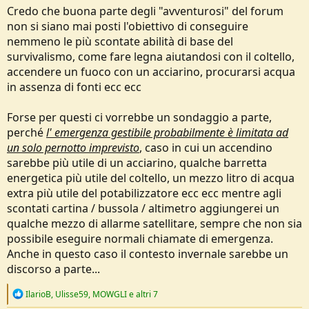
Credo che buona parte degli "avventurosi" del forum
non si siano mai posti l'obiettivo di conseguire
nemmeno le più scontate abilità di base del
survivalismo, come fare legna aiutandosi con il coltello,
accendere un fuoco con un acciarino, procurarsi acqua
in assenza di fonti ecc ecc
Forse per questi ci vorrebbe un sondaggio a parte,
perché
l' emergenza gestibile probabilmente è limitata ad
un solo pernotto imprevisto
, caso in cui un accendino
sarebbe più utile di un acciarino, qualche barretta
energetica più utile del coltello, un mezzo litro di acqua
extra più utile del potabilizzatore ecc ecc mentre agli
scontati cartina / bussola / altimetro aggiungerei un
qualche mezzo di allarme satellitare, sempre che non sia
possibile eseguire normali chiamate di emergenza.
Anche in questo caso il contesto invernale sarebbe un
discorso a parte...
R
IlarioB
,
Ulisse59
,
MOWGLI
e altri 7
e