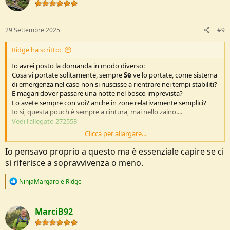
i
o
n
s
29 Settembre 2025
#9
:
Ridge ha scritto:
Io avrei posto la domanda in modo diverso:
Cosa vi portate solitamente, sempre
Se
ve lo portate, come sistema
di emergenza nel caso non si riuscisse a rientrare nei tempi stabiliti?
E magari dover passare una notte nel bosco imprevista?
Lo avete sempre con voi? anche in zone relativamente semplici?
Io si, questa pouch è sempre a cintura, mai nello zaino....
Vedi l'allegato 272553
Clicca per allargare...
All'interno c'è un Victorinox Outrider, accendino, acciarino, torcia,
paracord 10m., esche di cotone, fischietto e bussola, lumino da
Io pensavo proprio a questo ma è essenziale capire se ci
cimitero, nastro isolante, fascette, un paio di garze e cerotti, coperta
si riferisce a sopravvivenza o meno.
alluminata, più qualcos'altro che non ricordo....
Prima di morire di sete ci vogliono 5/6 giorni, prima di morire di
R
NinjaMargaro
e
Ridge
fame un mese, per morire di freddo bastano poche ore.....
e
In Italia se ti perdi, nel giro di due giorni massimo ti trovano.....
a
c
MarciB92
t
i
o