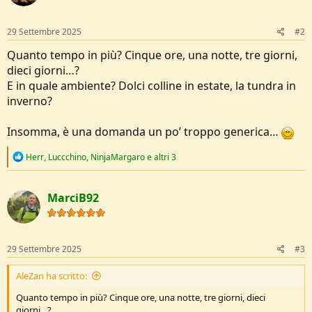
n
s
:
29 Settembre 2025
#2
Quanto tempo in più? Cinque ore, una notte, tre giorni,
dieci giorni…?
E in quale ambiente? Dolci colline in estate, la tundra in
inverno?
Insomma, è una domanda un po’ troppo generica…
R
Herr
,
Luccchino
,
NinjaMargaro
e altri 3
e
a
c
MarciB92
t
i
o
n
s
29 Settembre 2025
#3
:
AleZan ha scritto:
Quanto tempo in più? Cinque ore, una notte, tre giorni, dieci
giorni…?