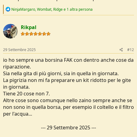
R
NinjaMargaro
,
Wombat
,
Ridge
e 1 altra persona
e
a
c
Rikpal
t
i
o
n
s
29 Settembre 2025
#12
:
io ho sempre una borsina FAK con dentro anche cose da
riparazione.
Sia nella gita di più giorni, sia in quella in giornata.
La pigrizia non mi fa preparare un kit ridotto per le gite
in giornata.
Tiene 20 cose non 7.
Altre cose sono comunque nello zaino sempre anche se
non sono in quella borsa, per esempio il coltello e il filtro
per l'acqua...
---
29 Settembre 2025
---