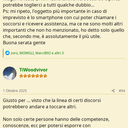
potrebbe toglierci a tutti qualche dubbio...
Supponiamo che ti sei fatto male scivolando, cammini a fatica
Ps: mi ripeto, l'oggetto più importante in caso di
(ma proprio a fatica); il tuo smartphone ti dice che devi fare
imprevisto è lo smartphone con cui poter chiamare i
15km e 1500m di dislivello su ghiaione per tornare alla
macchina: mi spieghi come ti aiuta lo smartphone?
soccorsi e ricevere assistenza, ma ce ne sono molti altri
importanti che non ho menzionato, ho detto solo quello
Supponiamo che lo smartphone funziona benissimo, tu sei in
che, secondo me, è assolutamente il più utile.
piena forma ma è calato il buio e non hai la frontale (perché
Buona serata gente
secondo te l'unica cosa utile è lo smartphone): come ci torni a
casa? Naturalmente non hai nemmeno una coperta termica
R
per la notte, perchè anche quella è inutile, visto che hai lo
zoro
,
MOWGLI
,
MarciB92
e altri 3
e
smartphone.
a
c
e potrei continuare fino al punto 25 o più...
TiWoodvivor
t
i
o
Scusa se sono stato brutale, ma uno che dopo tre pagine di
n
discussione arriva dicendo che tutti quelli prima hanno scritto
s
1 Ottobre 2025
#64
fregnacce e per andare in giro nella wilderness ti basta uno
:
smartphone e punto, ha bisogno di rinfrescarsi le idee.
Giusto per ... visto che la linea di certi discorsi
potrebbero andare a toccare altri.
ciao.
Non solo certe persone hanno delle competenze,
conoscenze, ecc per potersi esporre con