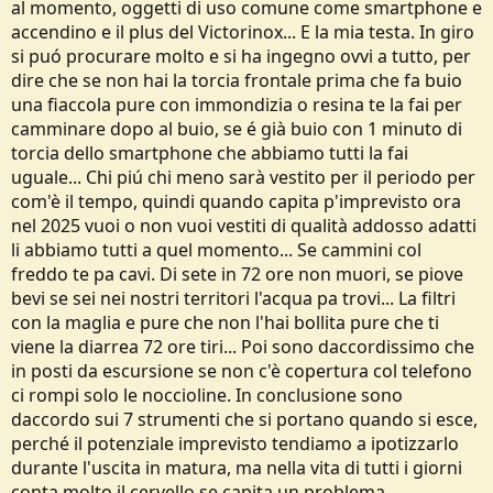
al momento, oggetti di uso comune come smartphone e
accendino e il plus del Victorinox... E la mia testa. In giro
si puó procurare molto e si ha ingegno ovvi a tutto, per
dire che se non hai la torcia frontale prima che fa buio
una fiaccola pure con immondizia o resina te la fai per
camminare dopo al buio, se é già buio con 1 minuto di
torcia dello smartphone che abbiamo tutti la fai
uguale... Chi piú chi meno sarà vestito per il periodo per
com'è il tempo, quindi quando capita p'imprevisto ora
nel 2025 vuoi o non vuoi vestiti di qualità addosso adatti
li abbiamo tutti a quel momento... Se cammini col
freddo te pa cavi. Di sete in 72 ore non muori, se piove
bevi se sei nei nostri territori l'acqua pa trovi... La filtri
con la maglia e pure che non l'hai bollita pure che ti
viene la diarrea 72 ore tiri... Poi sono daccordissimo che
in posti da escursione se non c'è copertura col telefono
ci rompi solo le noccioline. In conclusione sono
daccordo sui 7 strumenti che si portano quando si esce,
perché il potenziale imprevisto tendiamo a ipotizzarlo
durante l'uscita in matura, ma nella vita di tutti i giorni
conta molto il cervello se capita un problema.