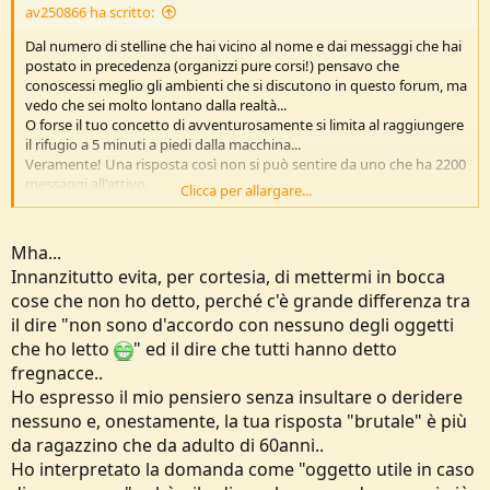
av250866 ha scritto:
Dal numero di stelline che hai vicino al nome e dai messaggi che hai
postato in precedenza (organizzi pure corsi!) pensavo che
conoscessi meglio gli ambienti che si discutono in questo forum, ma
vedo che sei molto lontano dalla realtà...
O forse il tuo concetto di avventurosamente si limita al raggiungere
il rifugio a 5 minuti a piedi dalla macchina...
Veramente! Una risposta così non si può sentire da uno che ha 2200
messaggi all'attivo.
Clicca per allargare...
Partiamo dal fatto che lo smartphone è sì uno strumento comodo
ed utile che più o meno tutti si portano dietro, ma da lì a
Mha...
considerarlo lo strumento principe in caso di difficoltà ce ne corre.
Innanzitutto evita, per cortesia, di mettermi in bocca
cose che non ho detto, perché c'è grande differenza tra
Vediamo perchè:
il dire "non sono d'accordo con nessuno degli oggetti
Nel 95% delle zone dove uno potrebbe andare a fare un
che ho letto
" ed il dire che tutti hanno detto
escursione seria (cioè una dove c'è il rischio di perdersi o farsi
fregnacce..
male) NON c'è copertura telefonica, per cui il tuo cellulare ti
Ho espresso il mio pensiero senza insultare o deridere
può servire solo come cartina (ammesso che tu abbia già
caricato le mappe offline) o come GPS. E a volte, ti garantisco,
nessuno e, onestamente, la tua risposta "brutale" è più
non basta sapere
dove
sei per capire
come
tornare alla
da ragazzino che da adulto di 60anni..
macchina.
Ho interpretato la domanda come "oggetto utile in caso
E già questo primo punto sarebbe sufficiente per chiudere il