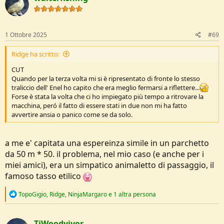
i
o
n
s
1 Ottobre 2025
#69
:
Ridge ha scritto:
CUT
Quando per la terza volta mi si è ripresentato di fronte lo stesso
traliccio dell' Enel ho capito che era meglio fermarsi a riflettere...
Forse è stata la volta che ci ho impiegato più tempo a ritrovare la
macchina, peró il fatto di essere stati in due non mi ha fatto
avvertire ansia o panico come se da solo.
a me e' capitata una espereinza simile in un parchetto
da 50 m * 50. il problema, nel mio caso (e anche per i
miei amici), era un simpatico animaletto di passaggio, il
famoso tasso etilico
R
TopoGigio
,
Ridge
,
NinjaMargaro
e 1 altra persona
e
a
c
TiWoodvivor