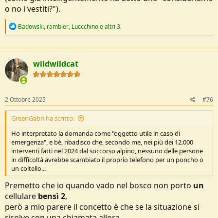
o no i vestiti?").
R
Badowski
,
rambler
,
Luccchino
e altri 3
e
a
c
t
wildwildcat
i
o
n
s
:
2 Ottobre 2025
#76
GreenGabri ha scritto:
Ho interpretato la domanda come "oggetto utile in caso di
emergenza", e bè, ribadisco che, secondo me, nei più dei 12.000
interventi fatti nel 2024 dal soccorso alpino, nessuno delle persone
in difficoltà avrebbe scambiato il proprio telefono per un poncho o
un coltello...
Premetto che io quando vado nel bosco non porto
un
cellulare
bensì 2
,
però a mio parere il concetto è che se la situazione si
risolve con una chiamata allora