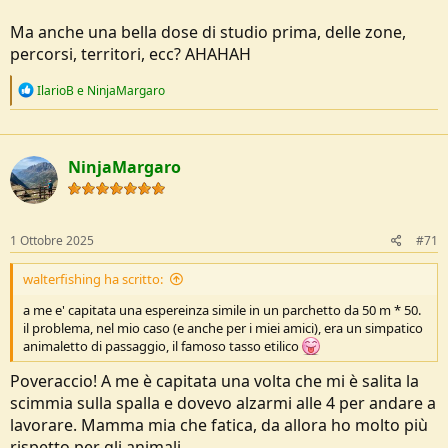
Ma anche una bella dose di studio prima, delle zone,
percorsi, territori, ecc? AHAHAH
R
IlarioB
e
NinjaMargaro
e
a
c
t
NinjaMargaro
i
o
n
s
:
1 Ottobre 2025
#71
walterfishing ha scritto:
a me e' capitata una espereinza simile in un parchetto da 50 m * 50.
il problema, nel mio caso (e anche per i miei amici), era un simpatico
animaletto di passaggio, il famoso tasso etilico
Poveraccio! A me è capitata una volta che mi è salita la
scimmia sulla spalla e dovevo alzarmi alle 4 per andare a
lavorare. Mamma mia che fatica, da allora ho molto più
rispetto per gli animali