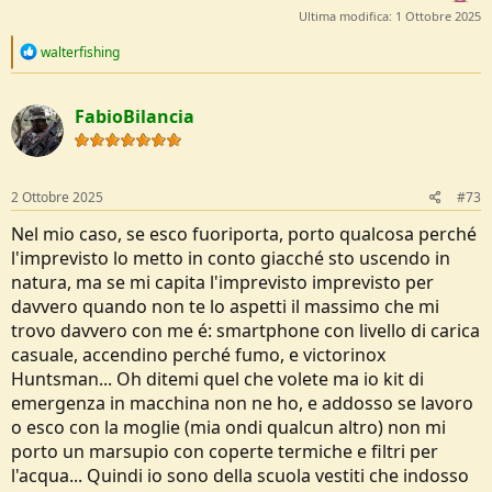
Ultima modifica:
1 Ottobre 2025
R
walterfishing
e
a
c
FabioBilancia
t
i
o
n
s
2 Ottobre 2025
#73
:
Nel mio caso, se esco fuoriporta, porto qualcosa perché
l'imprevisto lo metto in conto giacché sto uscendo in
natura, ma se mi capita l'imprevisto imprevisto per
davvero quando non te lo aspetti il massimo che mi
trovo davvero con me é: smartphone con livello di carica
casuale, accendino perché fumo, e victorinox
Huntsman... Oh ditemi quel che volete ma io kit di
emergenza in macchina non ne ho, e addosso se lavoro
o esco con la moglie (mia ondi qualcun altro) non mi
porto un marsupio con coperte termiche e filtri per
l'acqua... Quindi io sono della scuola vestiti che indosso