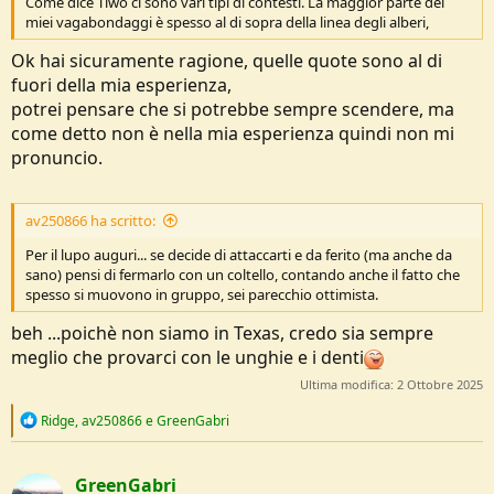
Come dice Tiwo ci sono vari tipi di contesti. La maggior parte dei
miei vagabondaggi è spesso al di sopra della linea degli alberi,
Ok hai sicuramente ragione, quelle quote sono al di
fuori della mia esperienza,
potrei pensare che si potrebbe sempre scendere, ma
come detto non è nella mia esperienza quindi non mi
pronuncio.
av250866 ha scritto:
Per il lupo auguri... se decide di attaccarti e da ferito (ma anche da
sano) pensi di fermarlo con un coltello, contando anche il fatto che
spesso si muovono in gruppo, sei parecchio ottimista.
beh ...poichè non siamo in Texas, credo sia sempre
meglio che provarci con le unghie e i denti
Ultima modifica:
2 Ottobre 2025
R
Ridge
,
av250866
e
GreenGabri
e
a
c
GreenGabri
t