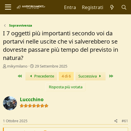
Entra
Registrati
Sopravvivenza
I 7 oggetti più importanti secondo voi da
portarvi nelle uscite che vi salverebbero se
dovreste passare più tempo del previsto in
natura?
C
D
mikymilano
29 Settembre 2025
r
a
Primo
Ultimo
Precedente
4 di 6
Successiva
e
t
a
a
t
d
Risposta più votata
o
i
r
I
Luccchino
e
n
D
i
i
z
s
i
1 Ottobre 2025
#61
c
o
u