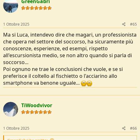
GreenGabri
t
i
o
n
s
1 Ottobre 2025
#65
:
Ma si Luca, intendevo dire che magari, un professionista
che opera nel settore del soccorso, ha sicuramente più
conoscenze, esperienze, ed esempi, rispetto
all'escursionista medio, se non altro quando si parla di
soccorso...
Poi ognuno ne trae le conclusioni che vuole, e se si
preferisce il coltello al fischietto o l'acciarino allo
smartphone va benone uguale...
TiWoodvivor
1 Ottobre 2025
#66