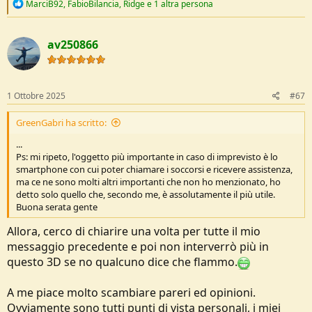
R
MarciB92
,
FabioBilancia
,
Ridge
e 1 altra persona
e
a
c
av250866
t
i
o
n
s
1 Ottobre 2025
#67
:
GreenGabri ha scritto:
...
Ps: mi ripeto, l'oggetto più importante in caso di imprevisto è lo
smartphone con cui poter chiamare i soccorsi e ricevere assistenza,
ma ce ne sono molti altri importanti che non ho menzionato, ho
detto solo quello che, secondo me, è assolutamente il più utile.
Buona serata gente
Allora, cerco di chiarire una volta per tutte il mio
messaggio precedente e poi non interverrò più in
questo 3D se no qualcuno dice che flammo.
A me piace molto scambiare pareri ed opinioni.
Ovviamente sono tutti punti di vista personali, i miei