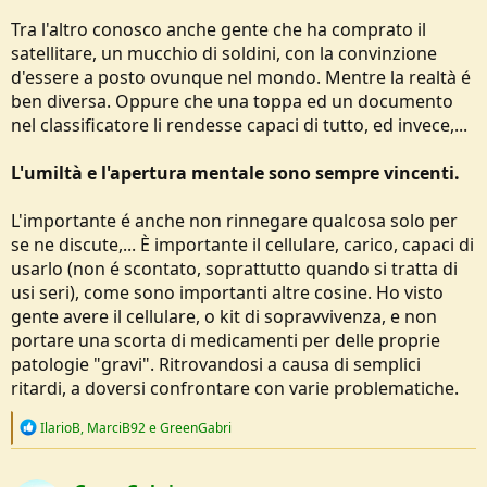
Tra l'altro conosco anche gente che ha comprato il
satellitare, un mucchio di soldini, con la convinzione
d'essere a posto ovunque nel mondo. Mentre la realtà é
ben diversa. Oppure che una toppa ed un documento
nel classificatore li rendesse capaci di tutto, ed invece,...
L'umiltà e l'apertura mentale sono sempre vincenti.
L'importante é anche non rinnegare qualcosa solo per
se ne discute,... È importante il cellulare, carico, capaci di
usarlo (non é scontato, soprattutto quando si tratta di
usi seri), come sono importanti altre cosine. Ho visto
gente avere il cellulare, o kit di sopravvivenza, e non
portare una scorta di medicamenti per delle proprie
patologie "gravi". Ritrovandosi a causa di semplici
ritardi, a doversi confrontare con varie problematiche.
R
IlarioB
,
MarciB92
e
GreenGabri
e
a
c