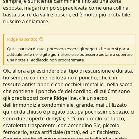
sempre) è sufficiente camminare fino ad una zona
esposta, magari un pó sopraelevata come una collina,
basta uscire da valli e boschi, ed è molto più probabile
riuscire a chiamare...
Ridge ha scritto:
Qui si parlava di quali potessero essere gli oggetti che uno si porta
aditualmente nelle gite giornaliere e se potessero aiutare a superare
una notte all'addiaccio non programmata
Ok, allora a prescindere dal tipo di escursione e durata,
ho sempre con me nello zaino il poncho, che è in
tessuto antistrappo e con occhielli metallici, nella sacca
che contiene il poncho c'è del cordino, di cui 6mt sono
già predisposti come Ridge line, c'è un sacco
dell'immondizia condominiale, grande, mai utilizzato
quindi da chiuso è piegato occupa pochissimo spazio, ci
sono due coperte di mylar, e c'è un piccolo kit fuoco,
scatoletta trasparente, con accendino Bic, piccolo
ferrocerio, esca artificiale (tanta), ed un fischietto.
Con me capita di avere sempre un coltello di qualche