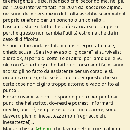
di emergenza", e bè, ribadisco che, secondo me, nei più
discorso, ma andiamo pure avanti...
dei 12.000 interventi fatti nel 2024 dal soccorso alpino,
Lo smartphone è delicato: in caso di incidente (caduta, ecc.)
nessuno delle persone in difficoltà avrebbe scambiato il
lo puoi perdere, rompere il vetro, ecc.. quindi ciao ciao
proprio telefono per un poncho o un coltello...
smartphone.
Lasciamo stare il fatto che può scaricarsi o rompersi
perché questo non cambia l'utilità estrema che da in
Le batterie hanno una durata limitata, per cui se ti perdi per
più di circa 24h devi comunque avere un powerbank
caso di difficoltà.
associato (anche meno se lo usi come GPS o registratore
Se poi la domanda è stata da me interpretata male,
traccia).
chiedo scusa... Se si voleva solo "giocare" ai survivalisti
allora ok, si parla di coltelli e di altro, parliamo delle 5C
Le batterie (e pure il powerbank) durano drasticamente
meno se fa freddo.. ed in montagna è una cosa che capita
ok, con Canterbury ci ho fatto un corso anni fa, e l'anno
molto di frequente.
scorso gli ho fatto da assistente per un corso, e si,
organizzo corsi, e forse è proprio per questo che su
Lo smartphone può avere inconvenienti. A me è capitato per
certe cose non ci giro troppo attorno e vado dritto al
esempio che:
punto..
- si stava scaricando quindi attacco il powerbank e il telefono
rifiuta di caricarsi perché la connessione era umida (ovvio
E ora scusami se non ti rispondo punto per punto ai
visto che pioveva).
punti che hai scritto, dovresti e potresti informarti
- il cavetto si è deteriorato nel tempo e quando lo collego si
meglio, poiché, sempre secondo il mio parere, sono
rifiuta di caricare.
davvero pieni di inesattezze (non fregnacce eh,
hai mai provato ad usare uno smartphone con i guanti (o
inesattezze!)...
anche senza) sotto la neve e la pioggia? Evidentemente no.
Magari chissà,
@henri
,che lavora nel soccorso alpino,