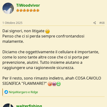
c
TiWoodvivor
t
i
o
n
s
1 Ottobre 2025
#68
:
Dai signori, non litigate
Penso che ci si perda sempre confrontandosi
malamente.
Diciamo che oggettivamente il cellulare é importante,
come lo sono tante altre cose che ci si porta per
prevenzione, aiutini. Tutto insieme aiutano a
raggiungere una ragionevole sicurezza.
Per il resto, sono rimasto indietro, ahah COSA CAVOLO
SIGNIFICA "FLAMMARE?"
R
NinjaMargaro
e
Ridge
e
a
c
walterfishing
t