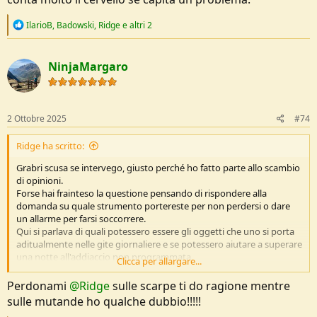
R
IlarioB
,
Badowski
,
Ridge
e altri 2
e
a
c
NinjaMargaro
t
i
o
n
s
2 Ottobre 2025
#74
:
Ridge ha scritto:
Grabri scusa se intervego, giusto perché ho fatto parte allo scambio
di opinioni.
Forse hai frainteso la questione pensando di rispondere alla
domanda su quale strumento portereste per non perdersi o dare
un allarme per farsi soccorrere.
Qui si parlava di quali potessero essere gli oggetti che uno si porta
aditualmente nelle gite giornaliere e se potessero aiutare a superare
una notte all'addiaccio non programmata.
Clicca per allargare...
Sinceramente ho dato per scontato che il cellulare fosse un oggetto
che nessuno di noi lascia a casa, un po' come le mutande o le scarpe
Perdonami
@Ridge
sulle scarpe ti do ragione mentre
tanto per capirci.
sulle mutande ho qualche dubbio!!!!!
Ora, tornando al focus del discorso e visto che ne hai le competenze