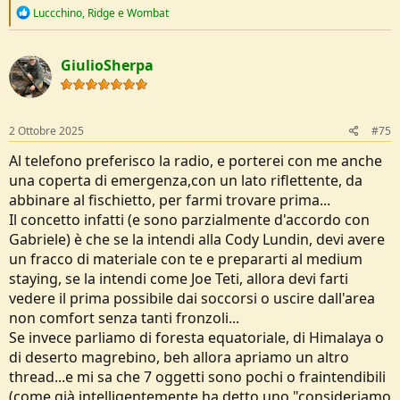
potresti darci qualche suggerimento.
R
Luccchino
,
Ridge
e
Wombat
e
P. S. tanto lo so che il coltello e l'acciarino ce li hai sempre...
a
c
GiulioSherpa
t
---
1 Ottobre 2025
---
i
o
n
s
2 Ottobre 2025
#75
:
Dicono che in veneto ci sia l'invasione di tassi etilici...
Al telefono preferisco la radio, e porterei con me anche
una coperta di emergenza,con un lato riflettente, da
abbinare al fischietto, per farmi trovare prima...
Il concetto infatti (e sono parzialmente d'accordo con
Gabriele) è che se la intendi alla Cody Lundin, devi avere
un fracco di materiale con te e prepararti al medium
staying, se la intendi come Joe Teti, allora devi farti
vedere il prima possibile dai soccorsi o uscire dall'area
non comfort senza tanti fronzoli...
Se invece parliamo di foresta equatoriale, di Himalaya o
di deserto magrebino, beh allora apriamo un altro
thread...e mi sa che 7 oggetti sono pochi o fraintendibili
(come già intelligentemente ha detto uno "consideriamo