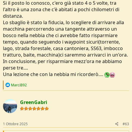
Si il posto lo conosco, c'ero già stato 4 o 5 volte, tra
l'altro è una zona che c'è abitati a pochi chilometri di
distanza.
Lo sbaglio è stato la fiducia, lo scegliere di arrivare alla
macchina percorrendo una tangente attraverso un
bosco nella nebbia che ci avrebbe fatto risparmiare
tempo, quando seguendo i waypoint sicuri(torrente,
lago, strada forestale, casa cantoniera, SS63, imbocco
tratturo, baite, macchina)ci saremmo arrivarci in un'ora.
In conclusione, per risparmiare mezz'ora ne abbiamo
perse tre....
Una lezione che con la nebbia mi ricorderò....
R
MarciB92
e
a
c
GreenGabri
t
i
o
n
s
1 Ottobre 2025
#63
: