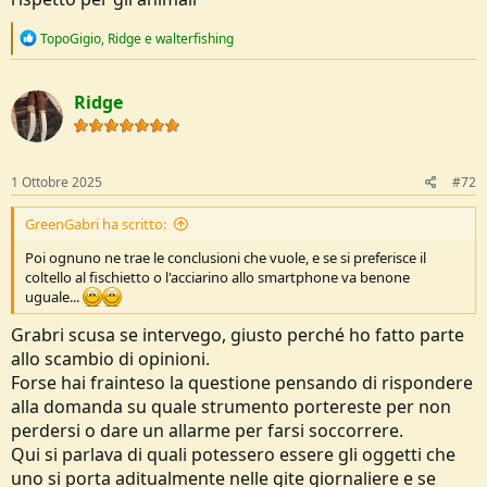
R
TopoGigio
,
Ridge
e
walterfishing
e
a
c
Ridge
t
i
o
n
s
1 Ottobre 2025
#72
:
GreenGabri ha scritto:
Poi ognuno ne trae le conclusioni che vuole, e se si preferisce il
coltello al fischietto o l'acciarino allo smartphone va benone
uguale...
Grabri scusa se intervego, giusto perché ho fatto parte
allo scambio di opinioni.
Forse hai frainteso la questione pensando di rispondere
alla domanda su quale strumento portereste per non
perdersi o dare un allarme per farsi soccorrere.
Qui si parlava di quali potessero essere gli oggetti che
uno si porta aditualmente nelle gite giornaliere e se