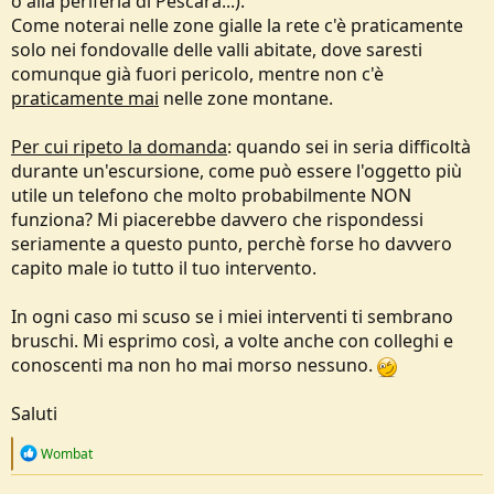
o alla periferia di Pescara...).
Come noterai nelle zone gialle la rete c'è praticamente
solo nei fondovalle delle valli abitate, dove saresti
comunque già fuori pericolo, mentre non c'è
praticamente mai
nelle zone montane.
Per cui ripeto la domanda
: quando sei in seria difficoltà
durante un'escursione, come può essere l'oggetto più
utile un telefono che molto probabilmente NON
funziona? Mi piacerebbe davvero che rispondessi
seriamente a questo punto, perchè forse ho davvero
capito male io tutto il tuo intervento.
In ogni caso mi scuso se i miei interventi ti sembrano
bruschi. Mi esprimo così, a volte anche con colleghi e
conoscenti ma non ho mai morso nessuno.
Saluti
R
Wombat
e
a