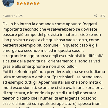
i
o
n
s
2 Ottobre 2025
#77
:
Ok, io ho inteso la domanda come appunto "oggetti
importanti secondo che vi salverebbero se dovreste
passare più tempo del previsto in natura", cioè se non
l'ho previsto è capita che qualcosa vada storto, come
perdersi (esempio più comune), in questo caso è già
emergenza secondo me, ed in questo caso la
stragrande maggioranza degli escursionisti in difficoltà
a causa della perdita dell'orientamento si sono salvati
grazie allo smartphone e non al coltello...
Poi il telefonino più non prendere, ok, ma se escludiamo
l'alta montagna o ambienti "particolari", se prendiamo
ad esempio tutti gli Appennini italiani che sono meta di
molti escursionisti, se anche ci si trova in una zona priva
di copertura, è intendo da parte di tutti gli operatori
telefonici (dato che i numeri di emergenza possono
essere chiamati con qualsiasi operatore), spesso (non