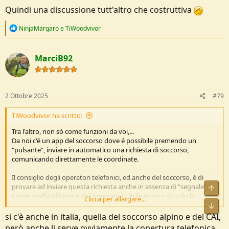
Quindi una discussione tutt'altro che costruttiva
R
NinjaMargaro
e
TiWoodvivor
e
a
c
MarciB92
t
i
o
n
s
2 Ottobre 2025
#79
:
TiWoodvivor ha scritto:
Tra l'altro, non sò come funzioni da voi,...
Da noi c'é un app del soccorso dove é possibile premendo un
"pulsante", inviare in automatico una richiesta di soccorso,
comunicando direttamente le coordinate.
Il consiglio degli operatori telefonici, ed anche del soccorso, é di
provare ad inviare questa richiesta anche in assenza di "segnale".
Alto
Come quello di inviare dei "messaggi". Adesso non ricordo la
Clicca per allargare...
questione "tecnica", sò solo che capita spesso che anche da zone
Bass
senza copertura dei messaggi arrivino a "segno". In ogni caso in
si c'è anche in italia, quella del soccorso alpino e del CAI,
situazioni di crisi, tanto vale provare.
però anche li serve ovviamente la copertura telefonica..