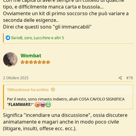
tipo, e difficilmente manca carta e bussola...
Ovviamente un kit di primo soccorso che può variare a
seconda delle esigenze..
Direi che questi sono "gli immancabili"
R
IlarioB
,
zoro
,
Luccchino
e altri 5
e
a
c
Wombat
t
i
o
n
s
2 Ottobre 2025
#78
:
TiWoodvivor ha scritto:
Per il resto, sono rimasto indietro, ahah COSA CAVOLO SIGNIFICA
"
FLAMMARE
?"
Significa "incendiare una discussione", ossia discutere
animatamente e magari anche in modo poco civile
(litigare, insulti, offese ecc. ecc.).