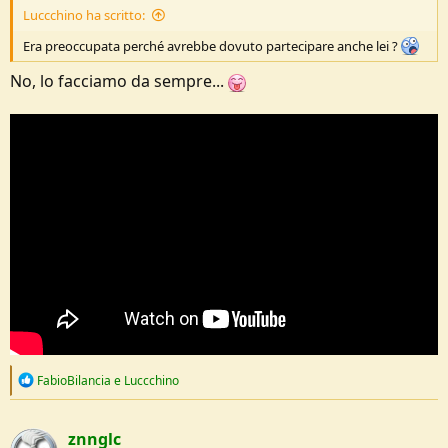
Luccchino ha scritto:
Era preoccupata perché avrebbe dovuto partecipare anche lei ?
No, lo facciamo da sempre...
R
FabioBilancia
e
Luccchino
e
a
c
znnglc
t