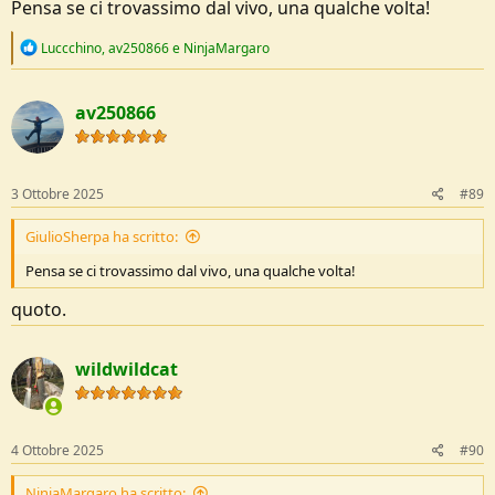
Pensa se ci trovassimo dal vivo, una qualche volta!
R
Luccchino
,
av250866
e
NinjaMargaro
e
a
c
av250866
t
i
o
n
s
3 Ottobre 2025
#89
:
GiulioSherpa ha scritto:
Pensa se ci trovassimo dal vivo, una qualche volta!
quoto.
wildwildcat
4 Ottobre 2025
#90
NinjaMargaro ha scritto: