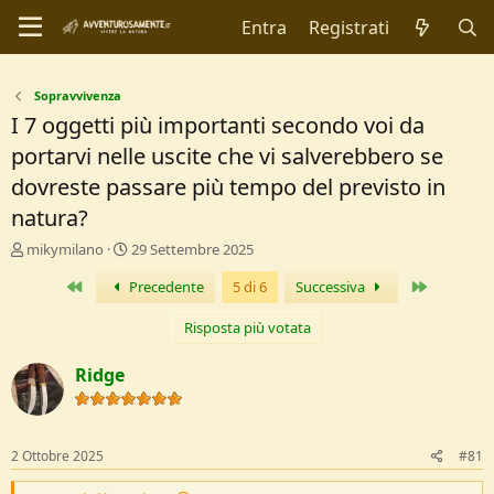
Entra
Registrati
Sopravvivenza
I 7 oggetti più importanti secondo voi da
portarvi nelle uscite che vi salverebbero se
dovreste passare più tempo del previsto in
natura?
C
D
mikymilano
29 Settembre 2025
r
a
Primo
Ultimo
Precedente
5 di 6
Successiva
e
t
a
a
t
d
Risposta più votata
o
i
r
I
Ridge
e
n
D
i
i
z
s
i
2 Ottobre 2025
#81
c
o
u