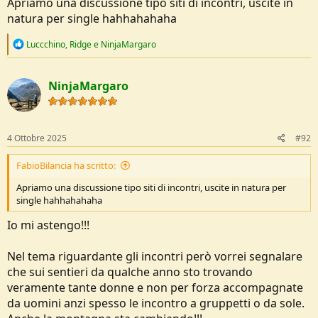
Apriamo una discussione tipo siti di incontri, uscite in
natura per single hahhahahaha
R
Luccchino
,
Ridge
e
NinjaMargaro
e
a
c
NinjaMargaro
t
i
o
n
s
4 Ottobre 2025
#92
:
FabioBilancia ha scritto:
Apriamo una discussione tipo siti di incontri, uscite in natura per
single hahhahahaha
Io mi astengo!!!
Nel tema riguardante gli incontri però vorrei segnalare
che sui sentieri da qualche anno sto trovando
veramente tante donne e non per forza accompagnate
da uomini anzi spesso le incontro a gruppetti o da sole.