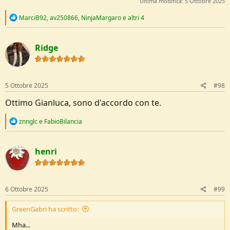
Ultima modifica:
5 Ottobre 2025
R
MarciB92
,
av250866
,
NinjaMargaro
e altri 4
e
a
c
Ridge
t
i
o
n
s
5 Ottobre 2025
#98
:
Ottimo Gianluca, sono d'accordo con te.
R
znnglc
e
FabioBilancia
e
a
c
henri
t
i
o
n
s
6 Ottobre 2025
#99
:
GreenGabri ha scritto:
Mha...