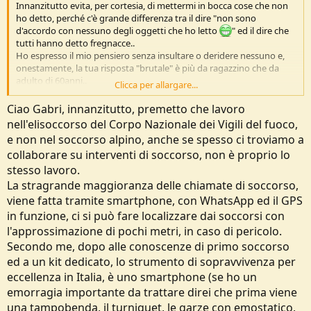
Innanzitutto evita, per cortesia, di mettermi in bocca cose che non
ho detto, perché c'è grande differenza tra il dire "non sono
d'accordo con nessuno degli oggetti che ho letto
" ed il dire che
tutti hanno detto fregnacce..
Ho espresso il mio pensiero senza insultare o deridere nessuno e,
onestamente, la tua risposta "brutale" è più da ragazzino che da
adulto di 60anni..
Clicca per allargare...
Ho interpretato la domanda come "oggetto utile in caso di
emergenza", e bè, ribadisco che, secondo me, nei più dei 12.000
Ciao Gabri, innanzitutto, premetto che lavoro
interventi fatti nel 2024 dal soccorso alpino, nessuno delle persone
nell'elisoccorso del Corpo Nazionale dei Vigili del fuoco,
in difficoltà avrebbe scambiato il proprio telefono per un poncho o
e non nel soccorso alpino, anche se spesso ci troviamo a
un coltello...
collaborare su interventi di soccorso, non è proprio lo
Lasciamo stare il fatto che può scaricarsi o rompersi perché questo
non cambia l'utilità estrema che da in caso di difficoltà.
stesso lavoro.
Se poi la domanda è stata da me interpretata male, chiedo scusa...
La stragrande maggioranza delle chiamate di soccorso,
Se si voleva solo "giocare" ai survivalisti allora ok, si parla di coltelli e
viene fatta tramite smartphone, con WhatsApp ed il GPS
di altro, parliamo delle 5C ok, con Canterbury ci ho fatto un corso
in funzione, ci si può fare localizzare dai soccorsi con
anni fa, e l'anno scorso gli ho fatto da assistente per un corso, e si,
l'approssimazione di pochi metri, in caso di pericolo.
organizzo corsi, e forse è proprio per questo che su certe cose non
ci giro troppo attorno e vado dritto al punto..
Secondo me, dopo alle conoscenze di primo soccorso
E ora scusami se non ti rispondo punto per punto ai punti che hai
ed a un kit dedicato, lo strumento di sopravvivenza per
scritto, dovresti e potresti informarti meglio, poiché, sempre
eccellenza in Italia, è uno smartphone (se ho un
secondo il mio parere, sono davvero pieni di inesattezze (non
emorragia importante da trattare direi che prima viene
fregnacce eh, inesattezze!)...
Magari chissà,
@henri
,che lavora nel soccorso alpino, potrebbe
una tampobenda, il turniquet, le garze con emostatico,