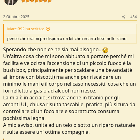
o
n
s
2 Ottobre 2025
#84
:
MarciB92 ha scritto:
penso che ora mi predisporrò un kit che rimarrà fisso nello zaino
Sperando che non ce ne sia mai bisogno..
Un'altra cosa che mi sono abituato a portare perché mi
facilita e velocizza l'accensione di un piccolo fuoco è la
bush box, principalmente per scaldare una bevanda(tè
al limone con biscotti) ma anche per riscaldare un
minimo le mani e il corpo nel caso necessiti, cosa che un
fornelletto a gas o ad alcool non riesce.
La mia è in acciaio, si trova anche in titanio per gli
amanti UL, chiusa risulta tascabile, pratica, più sicura da
controllare di un focolare e soprattutto consuma
pochissima legna.
A mio avviso, unita ad un telo o sotto un riparo naturale
risulta essere un' ottima compagnia.