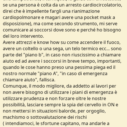
toglierci a tutti qualche dubbio...
se una persona è colta da un arresto cardiocircolatorio,
Ps: mi ripeto, l'oggetto più importante in caso di imprevisto è lo
direi che è impellente fargli una rianimazione
smartphone con cui poter chiamare i soccorsi e ricevere assistenza,
cardiopolmonare e magari avere una pocket mask a
ma ce ne sono molti altri importanti che non ho menzionato, ho
disposizione), ma come secondo strumento, mi serve
detto solo quello che, secondo me, è assolutamente il più utile.
Buona serata gente
comunicare ai soccorsi dove sono e perché ho bisogno
del loro intervento.
Avere attrezzi e know how su come accendere il fuoco,
avere un coltello o una sega, un telo termico ecc... sono
parte del "piano b", in caso non riuscissimo a chiamare
aiuto ed ad avere i soccorsi in breve tempo, importanti,
quando le cose hanno preso una pessima piega ed il
nostro normale "piano A", "in caso di emergenza
chiamare aiuto", fallisca.
Comunque, il modo migliore, da addetto ai lavori per
non avere bisogno di utilizzare i piani di emergenza è
utilizzare prudenza e non forzare oltre le nostre
possibilità, lasciare sempre la spia del cervello in ON e
non mettersi in situazioni balorde, per orgoglio,
machismo o sottovalutazione dei rischi
( intendiamoci, le sfortune capitano, ma andarle a