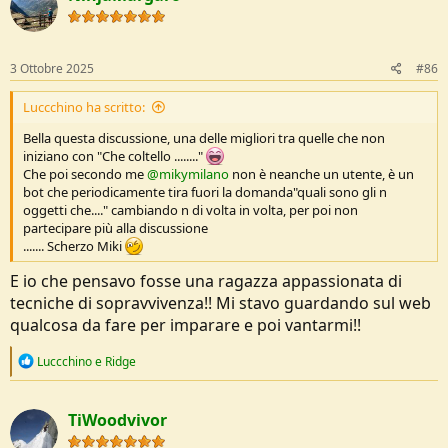
o
n
s
:
3 Ottobre 2025
#86
Luccchino ha scritto:
Bella questa discussione, una delle migliori tra quelle che non
iniziano con "Che coltello ........"
Che poi secondo me
@mikymilano
non è neanche un utente, è un
bot che periodicamente tira fuori la domanda"quali sono gli n
oggetti che...." cambiando n di volta in volta, per poi non
partecipare più alla discussione
....... Scherzo Miki
E io che pensavo fosse una ragazza appassionata di
tecniche di sopravvivenza!! Mi stavo guardando sul web
qualcosa da fare per imparare e poi vantarmi!!
R
Luccchino
e
Ridge
e
a
c
TiWoodvivor
t
i