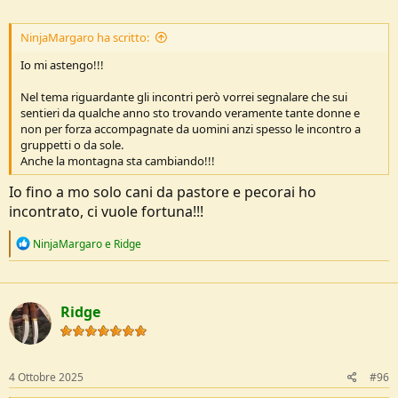
NinjaMargaro ha scritto:
Io mi astengo!!!
Nel tema riguardante gli incontri però vorrei segnalare che sui
sentieri da qualche anno sto trovando veramente tante donne e
non per forza accompagnate da uomini anzi spesso le incontro a
gruppetti o da sole.
Anche la montagna sta cambiando!!!
Io fino a mo solo cani da pastore e pecorai ho
incontrato, ci vuole fortuna!!!
R
NinjaMargaro
e
Ridge
e
a
c
t
Ridge
i
o
n
s
:
4 Ottobre 2025
#96