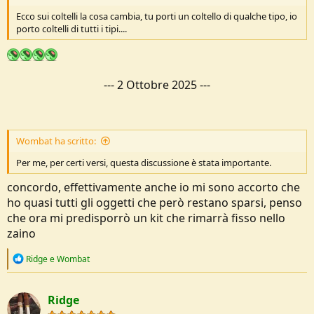
Ecco sui coltelli la cosa cambia, tu porti un coltello di qualche tipo, io
porto coltelli di tutti i tipi....
---
2 Ottobre 2025
---
Wombat ha scritto:
Per me, per certi versi, questa discussione è stata importante.
concordo, effettivamente anche io mi sono accorto che
ho quasi tutti gli oggetti che però restano sparsi, penso
che ora mi predisporrò un kit che rimarrà fisso nello
zaino
R
Ridge
e
Wombat
e
a
c
Ridge
t
i