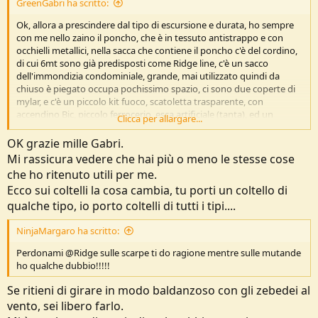
GreenGabri ha scritto:
s
s
Ok, allora a prescindere dal tipo di escursione e durata, ho sempre
i
con me nello zaino il poncho, che è in tessuto antistrappo e con
o
occhielli metallici, nella sacca che contiene il poncho c'è del cordino,
n
di cui 6mt sono già predisposti come Ridge line, c'è un sacco
e
dell'immondizia condominiale, grande, mai utilizzato quindi da
chiuso è piegato occupa pochissimo spazio, ci sono due coperte di
mylar, e c'è un piccolo kit fuoco, scatoletta trasparente, con
accendino Bic, piccolo ferrocerio, esca artificiale (tanta), ed un
Clicca per allargare...
fischietto.
Con me capita di avere sempre un coltello di qualche tipo, e
OK grazie mille Gabri.
difficilmente manca carta e bussola...
Mi rassicura vedere che hai più o meno le stesse cose
che ho ritenuto utili per me.
Ecco sui coltelli la cosa cambia, tu porti un coltello di
qualche tipo, io porto coltelli di tutti i tipi....
NinjaMargaro ha scritto:
Perdonami @Ridge sulle scarpe ti do ragione mentre sulle mutande
ho qualche dubbio!!!!!
Se ritieni di girare in modo baldanzoso con gli zebedei al
vento, sei libero farlo.