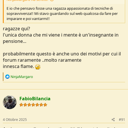
E io che pensavo fosse una ragazza appassionata di tecniche di
sopravvivenza!! Mi stavo guardando sul web qualcosa da fare per
imparare e poi vantarmi!!
ragazze qui?
l'unica donna che mi viene i mente è un'insegnante in
pensione...
probabilmente questo è anche uno dei motivi per cui il
forum raramente ..molto raramente
innesca flame.
R
NinjaMargaro
e
a
c
t
FabioBilancia
i
o
n
s
:
4 Ottobre 2025
#91