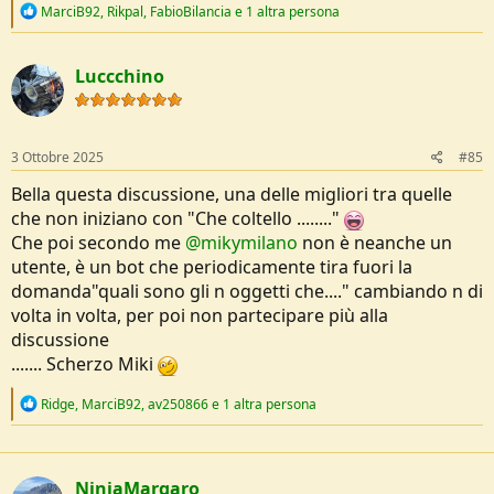
R
MarciB92
,
Rikpal
,
FabioBilancia
e 1 altra persona
e
a
c
Luccchino
t
i
o
n
s
3 Ottobre 2025
#85
:
Bella questa discussione, una delle migliori tra quelle
che non iniziano con "Che coltello ........"
Che poi secondo me
@mikymilano
non è neanche un
utente, è un bot che periodicamente tira fuori la
domanda"quali sono gli n oggetti che...." cambiando n di
volta in volta, per poi non partecipare più alla
discussione
....... Scherzo Miki
R
Ridge
,
MarciB92
,
av250866
e 1 altra persona
e
a
c
t
NinjaMargaro
i