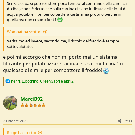
Senza acqua si può resistere poco tempo, al contrario della carenza
di cibo, e non è detto che sulla cartina ci siano indicate delle fonti di
acqua potabile, non per colpa della cartina ma proprio perchè in
quell'area non ci sono fonti!
Wombat ha scritto:
Verissimo ed invece, secondo me, il rischio del freddo è sempre
sottovalutato.
e poi mi accorgo che non mi porto mai un sistema
filtrante per potabilizzare l'acqua e una "metallina" o
qualcosa di simile per combattere il freddo!
R
henri
,
Luccchino
,
GreenGabri
e altri 2
e
a
c
MarciB92
t
i
o
n
s
2 Ottobre 2025
#83
:
Ridge ha scritto: