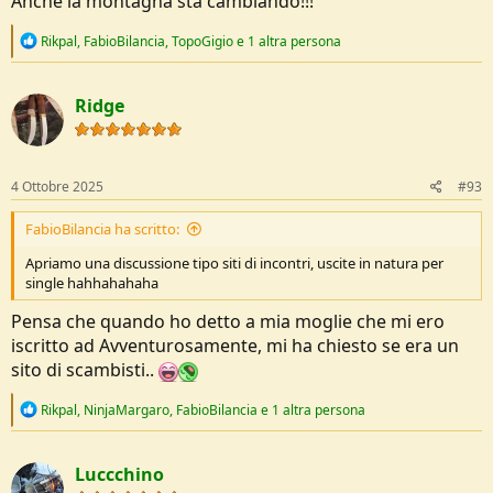
Anche la montagna sta cambiando!!!
R
Rikpal
,
FabioBilancia
,
TopoGigio
e 1 altra persona
e
a
c
Ridge
t
i
o
n
s
4 Ottobre 2025
#93
:
FabioBilancia ha scritto:
Apriamo una discussione tipo siti di incontri, uscite in natura per
single hahhahahaha
Pensa che quando ho detto a mia moglie che mi ero
iscritto ad Avventurosamente, mi ha chiesto se era un
sito di scambisti..
R
Rikpal
,
NinjaMargaro
,
FabioBilancia
e 1 altra persona
e
a
c
Luccchino
t