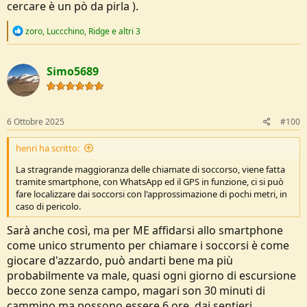
cercare è un pò da pirla ).
R
zoro
,
Luccchino
,
Ridge
e altri 3
e
a
c
Simo5689
t
i
o
n
s
6 Ottobre 2025
#100
:
henri ha scritto:
La stragrande maggioranza delle chiamate di soccorso, viene fatta
tramite smartphone, con WhatsApp ed il GPS in funzione, ci si può
fare localizzare dai soccorsi con l'approssimazione di pochi metri, in
caso di pericolo.
Sarà anche così, ma per ME affidarsi allo smartphone
come unico strumento per chiamare i soccorsi è come
giocare d'azzardo, può andarti bene ma più
probabilmente va male, quasi ogni giorno di escursione
becco zone senza campo, magari son 30 minuti di
cammino ma possono essere 6 ore, dai sentieri