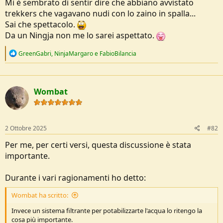
Mi è sembrato di sentir dire che abbiano avvistato
trekkers che vagavano nudi con lo zaino in spalla...
Sai che spettacolo.
Da un Ningja non me lo sarei aspettato.
R
GreenGabri
,
NinjaMargaro
e
FabioBilancia
e
a
c
t
Wombat
i
o
n
s
:
2 Ottobre 2025
#82
Per me, per certi versi, questa discussione è stata
importante.
Durante i vari ragionamenti ho detto:
Wombat ha scritto:
Invece un sistema filtrante per potabilizzarte l'acqua lo ritengo la
cosa più importante.