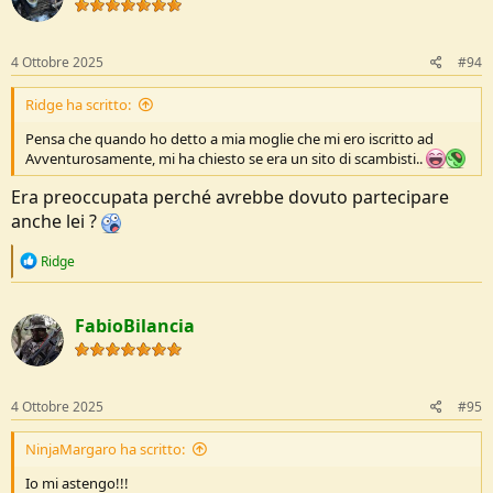
i
o
n
s
4 Ottobre 2025
#94
:
Ridge ha scritto:
Pensa che quando ho detto a mia moglie che mi ero iscritto ad
Avventurosamente, mi ha chiesto se era un sito di scambisti..
Era preoccupata perché avrebbe dovuto partecipare
anche lei ?
R
Ridge
e
a
c
FabioBilancia
t
i
o
n
s
4 Ottobre 2025
#95
:
NinjaMargaro ha scritto:
Io mi astengo!!!