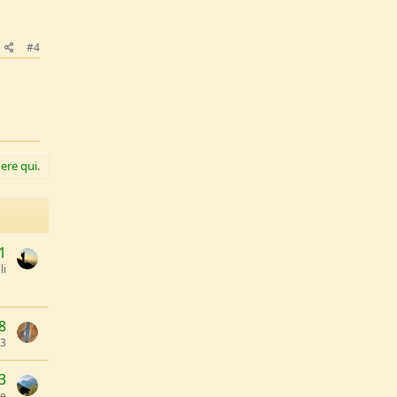
#4
ere qui.
1
li
8
23
3
se