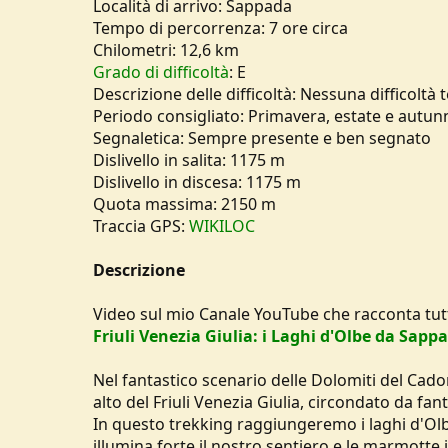
Località di arrivo: Sappada
u
Tempo di percorrenza: 7 ore circa
s
Chilometri: 12,6 km
s
Grado di difficoltà
: E
i
o
Descrizione delle difficoltà: Nessuna difficoltà 
n
Periodo consigliato: Primavera, estate e autun
e
Segnaletica: Sempre presente e ben segnato
Dislivello in salita: 1175 m
Dislivello in discesa: 1175 m
Quota massima: 2150 m
Traccia GPS:
WIKILOC
Descrizione
Video sul mio Canale YouTube che racconta tutt
Friuli Venezia Giulia: i Laghi d'Olbe da Sapp
Nel fantastico scenario delle Dolomiti del Cado
alto del Friuli Venezia Giulia, circondato da fan
In questo trekking raggiungeremo i laghi d'Olbe
illumina forte il nostro sentiero e le marmotte 