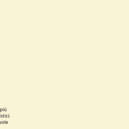
 più
stici.
sole