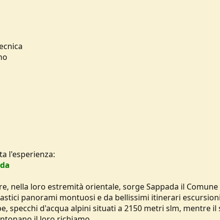
tecnica
no
a l'esperienza:
ada
re, nella loro estremità orientale, sorge Sappada il Comune
tastici panorami montuosi e da bellissimi itinerari escursioni
, specchi d'acqua alpini situati a 2150 metri slm, mentre il 
intonano il loro richiamo.