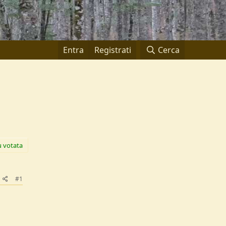
Entra
Registrati
Cerca
ù votata
#1