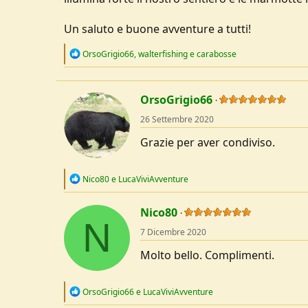
Un saluto e buone avventure a tutti!
R
OrsoGrigio66
,
walterfishing
e
carabosse
e
a
c
t
OrsoGrigio66
i
o
26 Settembre 2020
n
s
Grazie per aver condiviso.
:
R
Nico80
e
LucaViviAvventure
e
a
c
Nico80
N
t
7 Dicembre 2020
i
o
Molto bello. Complimenti.
n
s
:
R
OrsoGrigio66
e
LucaViviAvventure
e