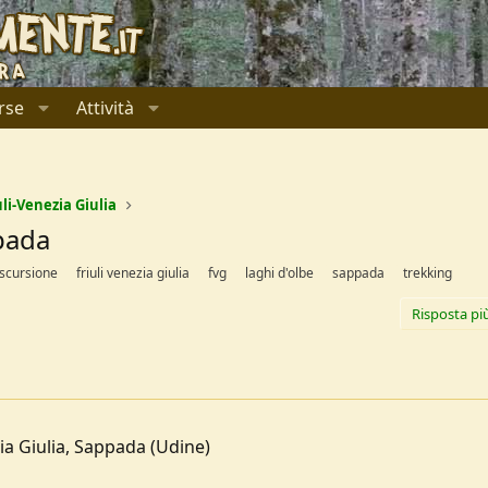
rse
Attività
uli-Venezia Giulia
pada
scursione
friuli venezia giulia
fvg
laghi d'olbe
sappada
trekking
Risposta pi
zia Giulia, Sappada (Udine)