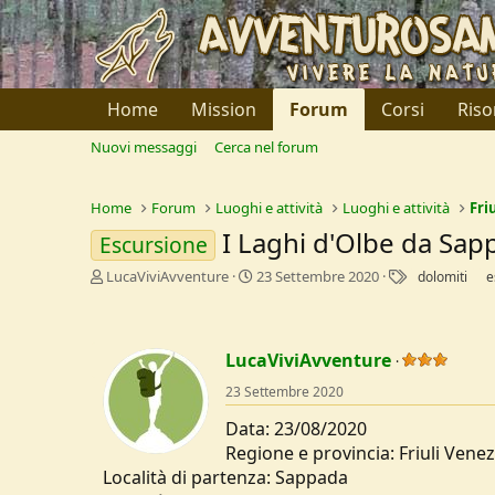
Home
Mission
Forum
Corsi
Riso
Nuovi messaggi
Cerca nel forum
Home
Forum
Luoghi e attività
Luoghi e attività
Fri
I Laghi d'Olbe da Sap
Escursione
C
D
T
LucaViviAvventure
23 Settembre 2020
dolomiti
e
r
a
a
e
t
g
a
a
t
d
LucaViviAvventure
o
i
23 Settembre 2020
r
I
e
n
Data: 23/08/2020
D
i
Regione e provincia: Friuli Vene
i
z
s
i
Località di partenza: Sappada
c
o