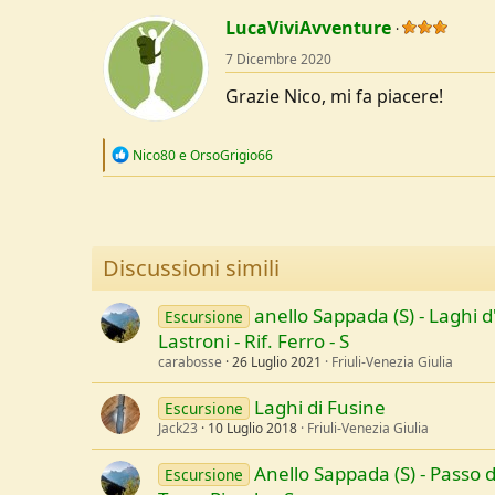
a
c
LucaViviAvventure
t
7 Dicembre 2020
i
o
Grazie Nico, mi fa piacere!
n
s
:
R
Nico80
e
OrsoGrigio66
e
a
c
t
i
o
Discussioni simili
n
s
:
anello Sappada (S) - Laghi d
Escursione
Lastroni - Rif. Ferro - S
carabosse
26 Luglio 2021
Friuli-Venezia Giulia
Laghi di Fusine
Escursione
Jack23
10 Luglio 2018
Friuli-Venezia Giulia
Anello Sappada (S) - Passo d
Escursione