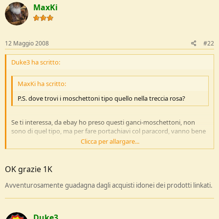
o
MaxKi
n
e
12 Maggio 2008
#22
Duke3 ha scritto:
MaxKi ha scritto:
P.S. dove trovi i moschettoni tipo quello nella treccia rosa?
Se ti interessa, da ebay ho preso questi ganci-moschettoni, non
sono di quel tipo, ma per fare portachiavi col paracord, vanno bene
Clicca per allargare...
Se ti interessano, il link dell'inserzione è:
http://cgi.ebay.it/portachiavi-a-
Clicca per allargare...
mo...ihZ001QQcategoryZ1267QQtcZphotoQQcmdZViewItem
OK grazie 1K
Avventurosamente guadagna dagli acquisti idonei dei prodotti linkati.
Ciao.
Duke3