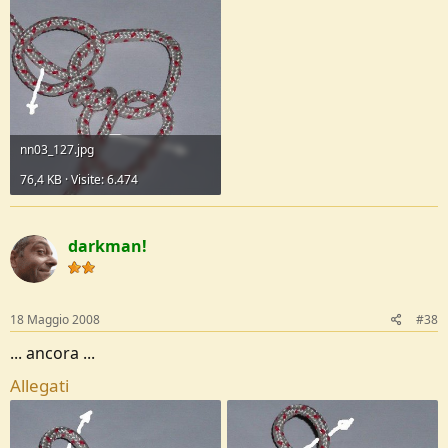
nn03_127.jpg
76,4 KB · Visite: 6.474
darkman!
18 Maggio 2008
#38
... ancora ...
Allegati