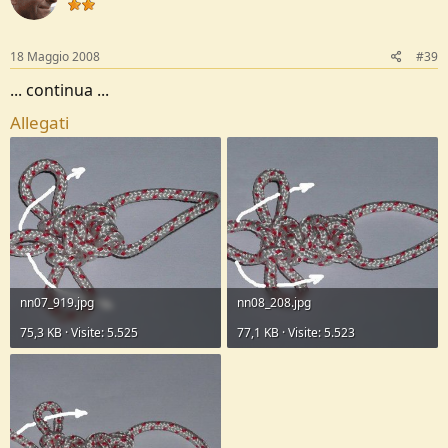
18 Maggio 2008
#39
... continua ...
Allegati
nn07_919.jpg
nn08_208.jpg
75,3 KB · Visite: 5.525
77,1 KB · Visite: 5.523