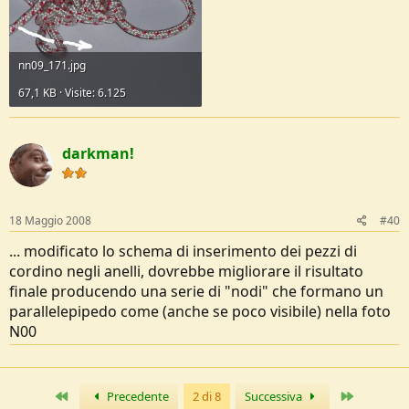
nn09_171.jpg
67,1 KB · Visite: 6.125
darkman!
18 Maggio 2008
#40
... modificato lo schema di inserimento dei pezzi di
cordino negli anelli, dovrebbe migliorare il risultato
finale producendo una serie di "nodi" che formano un
parallelepipedo come (anche se poco visibile) nella foto
N00
Primo
Ultimo
Precedente
2 di 8
Successiva