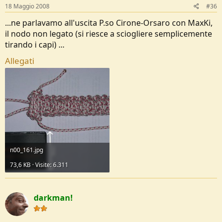
18 Maggio 2008
#36
...ne parlavamo all'uscita P.so Cirone-Orsaro con MaxKi,
il nodo non legato (si riesce a sciogliere semplicemente
tirando i capi) ...
Allegati
n00_161.jpg
73,6 KB · Visite: 6.311
darkman!