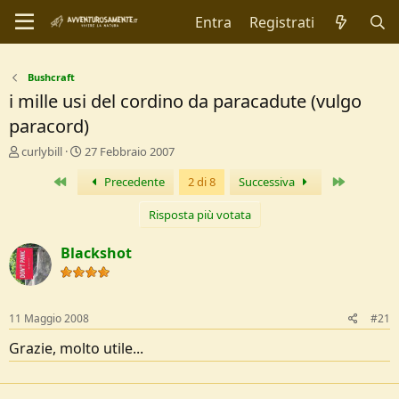
Entra
Registrati
Bushcraft
i mille usi del cordino da paracadute (vulgo
paracord)
C
D
curlybill
27 Febbraio 2007
r
a
Primo
Ultimo
Precedente
2 di 8
Successiva
e
t
a
a
t
d
Risposta più votata
o
i
r
I
Blackshot
e
n
D
i
i
z
s
i
11 Maggio 2008
#21
c
o
u
Grazie, molto utile...
s
s
i