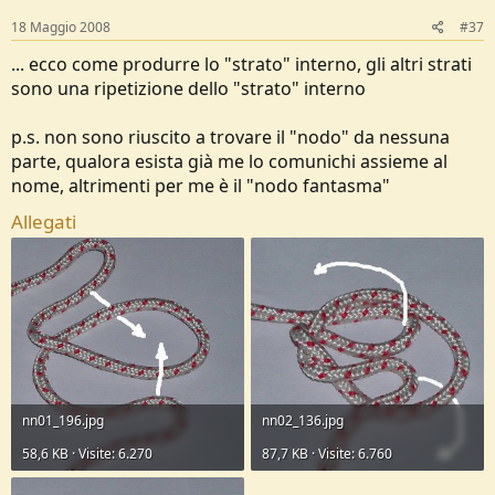
18 Maggio 2008
#37
... ecco come produrre lo "strato" interno, gli altri strati
sono una ripetizione dello "strato" interno
p.s. non sono riuscito a trovare il "nodo" da nessuna
parte, qualora esista già me lo comunichi assieme al
nome, altrimenti per me è il "nodo fantasma"
Allegati
nn01_196.jpg
nn02_136.jpg
58,6 KB · Visite: 6.270
87,7 KB · Visite: 6.760