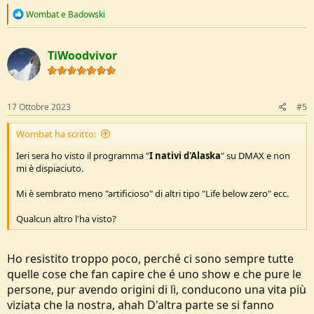
R
Wombat
e
Badowski
e
a
c
TiWoodvivor
t
i
o
n
s
17 Ottobre 2023
#5
:
Wombat ha scritto:
Ieri sera ho visto il programma "
I nativi d'Alaska
" su DMAX e non
mi è dispiaciuto.
Mi è sembrato meno "artificioso" di altri tipo "Life below zero" ecc.
Qualcun altro l'ha visto?
Ho resistito troppo poco, perché ci sono sempre tutte
quelle cose che fan capire che é uno show e che pure le
persone, pur avendo origini di lì, conducono una vita più
viziata che la nostra, ahah D'altra parte se si fanno