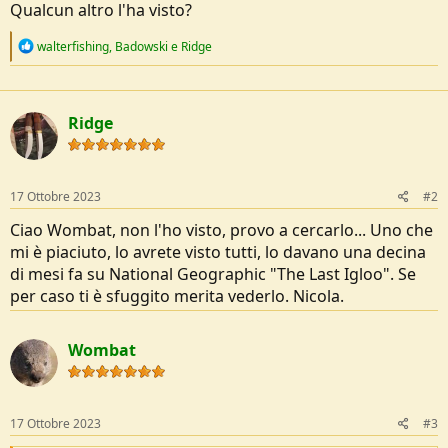
Qualcun altro l'ha visto?
e
R
walterfishing
,
Badowski
e
Ridge
e
a
c
t
Ridge
i
o
n
s
:
17 Ottobre 2023
#2
Ciao Wombat, non l'ho visto, provo a cercarlo... Uno che
mi è piaciuto, lo avrete visto tutti, lo davano una decina
di mesi fa su National Geographic "The Last Igloo". Se
per caso ti è sfuggito merita vederlo. Nicola.
Wombat
17 Ottobre 2023
#3