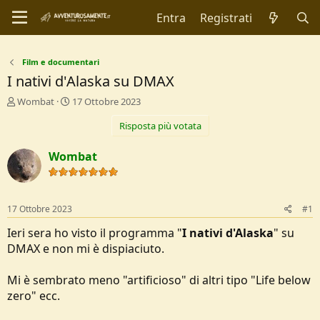
Entra
Registrati
Film e documentari
I nativi d'Alaska su DMAX
C
D
Wombat
17 Ottobre 2023
r
a
Risposta più votata
e
t
a
a
t
d
Wombat
o
i
r
I
e
n
D
i
17 Ottobre 2023
#1
i
z
s
i
Ieri sera ho visto il programma "
I nativi d'Alaska
" su
c
o
DMAX e non mi è dispiaciuto.
u
s
Mi è sembrato meno "artificioso" di altri tipo "Life below
s
i
zero" ecc.
o
n