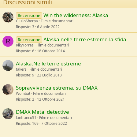
Discussioni simili
n
s
:
Win the wilderness: Alaska
Recensione
GiulioSherpa
Film e documentari
Risposte
3
6 Aprile 2022
Alaska nelle terre estreme-la sfida
Recensione
R
RikyTorres
Film e documentari
Risposte
6
18 Ottobre 2014
Alaska.Nelle terre estreme
takers
Film e documentari
Risposte
9
22 Luglio 2013
Sopravvivenza estrema, su DMAX
Wombat
Film e documentari
Risposte
2
12 Ottobre 2021
DMAX Metal detective
lanfranco51
Film e documentari
Risposte
169
7 Ottobre 2022