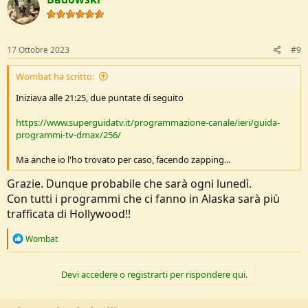
t
i
o
n
s
17 Ottobre 2023
#9
:
Wombat ha scritto:
Iniziava alle 21:25, due puntate di seguito
https://www.superguidatv.it/programmazione-canale/ieri/guida-
programmi-tv-dmax/256/
Ma anche io l'ho trovato per caso, facendo zapping...
Grazie. Dunque probabile che sarà ogni lunedì.
Con tutti i programmi che ci fanno in Alaska sarà più
trafficata di Hollywood!!
R
Wombat
e
a
c
Devi accedere o registrarti per rispondere qui.
t
i
o