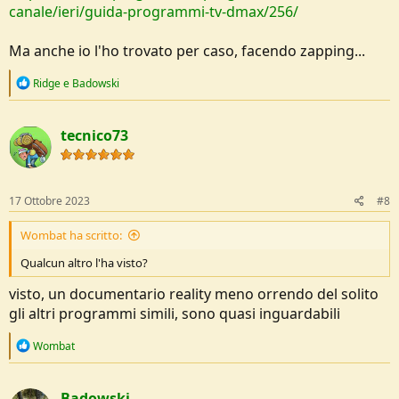
canale/ieri/guida-programmi-tv-dmax/256/
Ma anche io l'ho trovato per caso, facendo zapping...
R
Ridge
e
Badowski
e
a
c
tecnico73
t
i
o
n
s
17 Ottobre 2023
#8
:
Wombat ha scritto:
Qualcun altro l'ha visto?
visto, un documentario reality meno orrendo del solito
gli altri programmi simili, sono quasi inguardabili
R
Wombat
e
a
c
Badowski