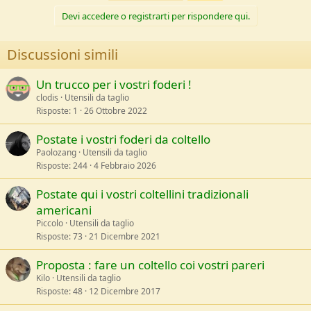
i
Devi accedere o registrarti per rispondere qui.
o
n
s
Discussioni simili
:
Un trucco per i vostri foderi !
clodis
Utensili da taglio
Risposte
1
26 Ottobre 2022
Postate i vostri foderi da coltello
Paolozang
Utensili da taglio
Risposte
244
4 Febbraio 2026
Postate qui i vostri coltellini tradizionali
americani
Piccolo
Utensili da taglio
Risposte
73
21 Dicembre 2021
Proposta : fare un coltello coi vostri pareri
Kilo
Utensili da taglio
Risposte
48
12 Dicembre 2017