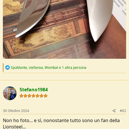
R
SpuMante
,
stefanoa
,
Wombat
e 1 altra persona
e
a
c
t
Stefano1984
i
o
n
s
:
30 Ottobre 2024
#62
Non ho foto... e sì, nonostante tutto sono un fan della
Lionsteel...