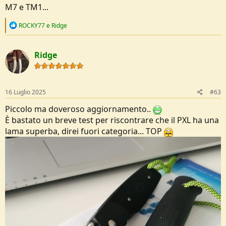
M7 e TM1...
R
ROCKY77
e
Ridge
e
a
c
Ridge
t
i
o
n
s
16 Luglio 2025
#63
:
Piccolo ma doveroso aggiornamento..
È bastato un breve test per riscontrare che il PXL ha una
lama superba, direi fuori categoria... TOP