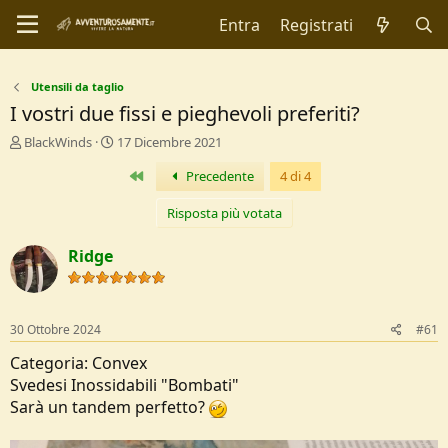
Entra
Registrati
Utensili da taglio
I vostri due fissi e pieghevoli preferiti?
C
D
BlackWinds
17 Dicembre 2021
r
a
Primo
Precedente
4 di 4
e
t
a
a
t
d
Risposta più votata
o
i
r
I
Ridge
e
n
D
i
i
z
s
i
30 Ottobre 2024
#61
c
o
u
Categoria: Convex
s
Svedesi Inossidabili "Bombati"
s
Sarà un tandem perfetto?
i
o
n