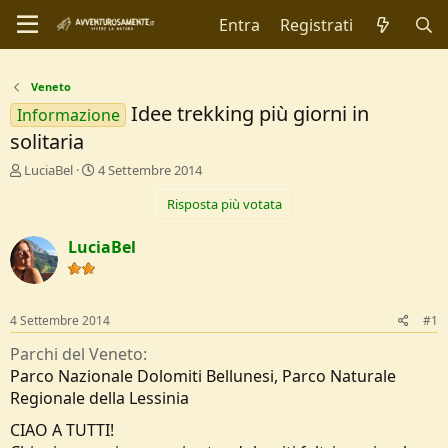
Entra
Registrati
Veneto
Idee trekking più giorni in
Informazione
solitaria
C
D
LuciaBel
4 Settembre 2014
r
a
Risposta più votata
e
t
a
a
t
d
LuciaBel
o
i
r
I
e
n
D
i
4 Settembre 2014
#1
i
z
s
i
Parchi del Veneto
c
o
Parco Nazionale Dolomiti Bellunesi
Parco Naturale
u
Regionale della Lessinia
s
s
CIAO A TUTTI!
i