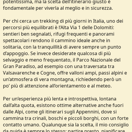
potentissima, ma la scelta dell’itinerario giusto è
fondamentale per viverla al meglio e in sicurezza.
Per chi cerca un trekking di più giorni in Italia, uno dei
percorsi più equilibrati è l’Alta Via 1 delle Dolomiti:
sentieri ben segnalati, rifugi frequenti e panorami
spettacolari rendono il cammino ideale anche in
solitaria, con la tranquillità di avere sempre un punto
d’appoggio. Se invece desiderate qualcosa di più
selvaggio e meno frequentato, il Parco Nazionale del
Gran Paradiso, ad esempio con una traversata tra
Valsavarenche e Cogne, offre valloni ampi, passi alpini e
un’atmosfera di vera montagna, richiedendo però un
po’ più di attenzione all’orientamento e al meteo.
Per un’esperienza più lenta e introspettiva, lontana
dall’alta quota, esistono ottime alternative anche fuori
dalle Alpi, come gli itinerari sugli Appennini, dove si
cammina tra crinali, boschi e piccoli borghi, con un forte
contatto umano. Qualunque sia la scelta, il mio consiglio
da guida è sempre lo stesso: partire presto, pianificare