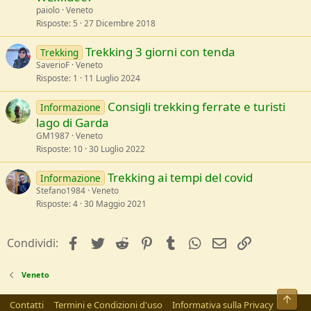
paiolo
Veneto
Risposte
5
27 Dicembre 2018
Trekking 3 giorni con tenda
Trekking
SaverioF
Veneto
Risposte
1
11 Luglio 2024
Consigli trekking ferrate e turisti
Informazione
lago di Garda
GM1987
Veneto
Risposte
10
30 Luglio 2022
Trekking ai tempi del covid
Informazione
Stefano1984
Veneto
Risposte
4
30 Maggio 2021
facebook
Twitter
Reddit
Pinterest
Tumblr
WhatsApp
e-mail
Link
Condividi:
Veneto
Alto
Contatti
Termini e Condizioni d'uso
Informativa sulla Privacy