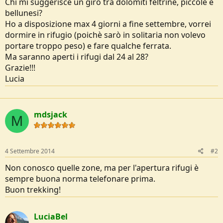
Chi mi suggerisce un giro tra dolomiti feltrine, piccole e
o
bellunesi?
n
e
Ho a disposizione max 4 giorni a fine settembre, vorrei
dormire in rifugio (poichè sarò in solitaria non volevo
portare troppo peso) e fare qualche ferrata.
Ma saranno aperti i rifugi dal 24 al 28?
Grazie!!!
Lucia
mdsjack
M
4 Settembre 2014
#2
Non conosco quelle zone, ma per l'apertura rifugi è
sempre buona norma telefonare prima.
Buon trekking!
LuciaBel