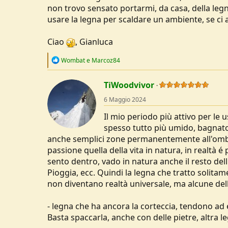
non trovo sensato portarmi, da casa, della leg
usare la legna per scaldare un ambiente, se ci
Ciao
, Gianluca
R
Wombat
e
Marcoz84
e
a
c
TiWoodvivor
t
6 Maggio 2024
i
o
Il mio periodo più attivo per le 
n
s
spesso tutto più umido, bagnato
:
anche semplici zone permanentemente all'ombr
passione quella della vita in natura, in realtà
sento dentro, vado in natura anche il resto de
Pioggia, ecc. Quindi la legna che tratto solita
non diventano realtà universale, ma alcune dell
- legna che ha ancora la corteccia, tendono ad e
Basta spaccarla, anche con delle pietre, altra le