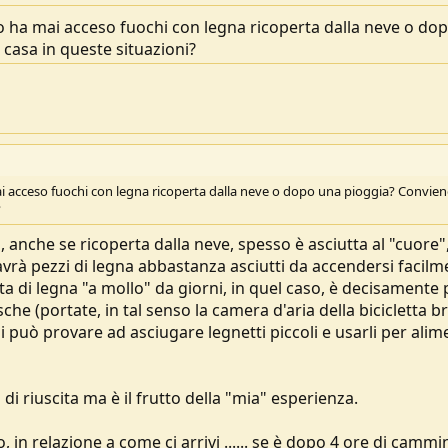
o ha mai acceso fuochi con legna ricoperta dalla neve o do
casa in queste situazioni?
i acceso fuochi con legna ricoperta dalla neve o dopo una pioggia? Convien
?
anche se ricoperta dalla neve, spesso è asciutta al "cuore",
i avrà pezzi di legna abbastanza asciutti da accendersi facilm
ta di legna "a mollo" da giorni, in quel caso, è decisamente 
esche (portate, in tal senso la camera d'aria della bicicletta b
 può provare ad asciugare legnetti piccoli e usarli per alim
 riuscita ma è il frutto della "mia" esperienza.
o, in relazione a come ci arrivi ...... se è dopo 4 ore di cammi