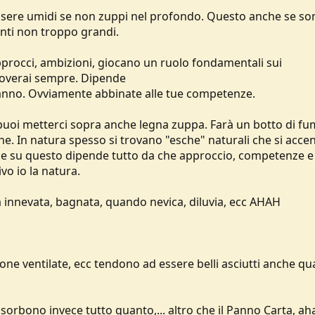
essere umidi se non zuppi nel profondo. Questo anche se so
nti non troppo grandi.
approcci, ambizioni, giocano un ruolo fondamentali sui
troverai sempre. Dipende
 hanno. Ovviamente abbinate alle tue competenze.
o, puoi metterci sopra anche legna zuppa. Farà un botto di fu
sche. In natura spesso si trovano "esche" naturali che si acc
he su questo dipende tutto da che approccio, competenze e
vo io la natura.
a innevata, bagnata, quando nevica, diluvia, ecc AHAH
in zone ventilate, ecc tendono ad essere belli asciutti anche q
assorbono invece tutto quanto,... altro che il Panno Carta, ah