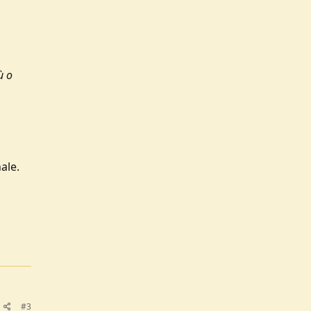
ù o
ale.
#3