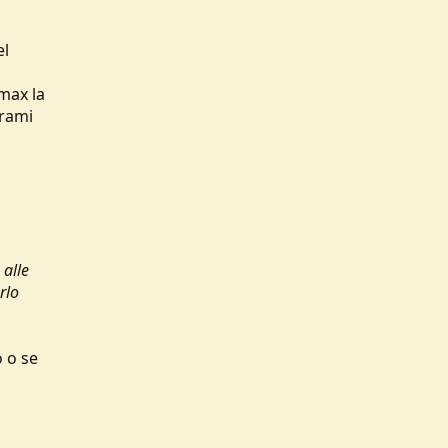
el
 max la
 rami
 alle
rlo
o o se