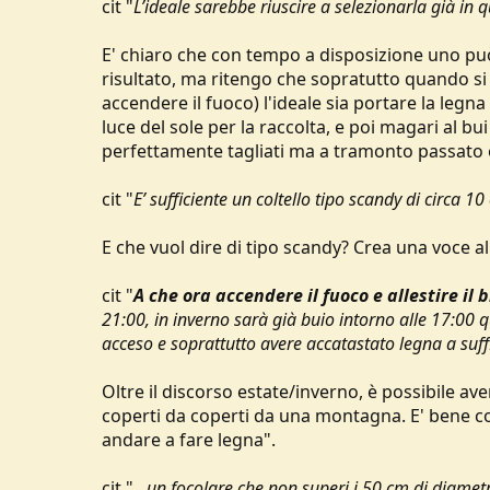
cit "
L’ideale sarebbe riuscire a selezionarla già in q
E' chiaro che con tempo a disposizione uno può
risultato, ma ritengo che sopratutto quando si 
accendere il fuoco) l'ideale sia portare la legna
luce del sole per la raccolta, e poi magari al bui
perfettamente tagliati ma a tramonto passato e q
cit "
E’ sufficiente un coltello tipo scandy di circa 10
E che vuol dire di tipo scandy? Crea una voce a
cit "
A che ora accendere il fuoco e allestire il 
21:00, in inverno sarà già buio intorno alle 17:00 
acceso e soprattutto avere accatastato legna a suffi
Oltre il discorso estate/inverno, è possibile av
coperti da coperti da una montagna. E' bene co
andare a fare legna".
cit "
...un focolare che non superi i 50 cm di diametr