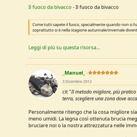
u
Il fuoco da bivacco
- Il fuoco da bivacco
s
s
i
Come tutti sapete il fuoco, specialmente quando non si h
o
soprattutto si è nella stagione autunnale/invernale divent
n
e
Leggi di più su questa risorsa...
_Manuel_
3 Dicembre 2012
cit "
Il metodo migliore, più pratico 
terra, scegliere una zona dove acca
Personalmente ritengo che la cosa migliore sia 
meno umidi. La legna così ottenuta brucia megli
bruciare noi o la nostra attrezzatura nelle imm