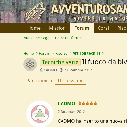
Home
Mission
Forum
Corsi
Riso
Nuovi messaggi
Cerca nel forum
Home
Forum
Risorse
Articoli tecnici
Il fuoco da bi
Tecniche varie
Resource icon
C
D
CADMO
2 Dicembre 2012
r
a
Panoramica
e
Discussione
t
a
a
t
d
o
i
r
I
CADMO
e
n
D
i
2 Dicembre 2012
i
z
CADMO ha inserito una nuova ri
s
i
c
o