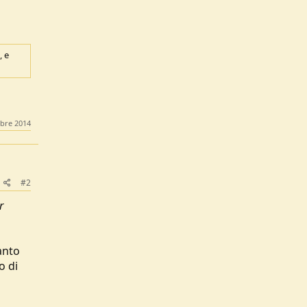
, e
bre 2014
#2
r
anto
o di