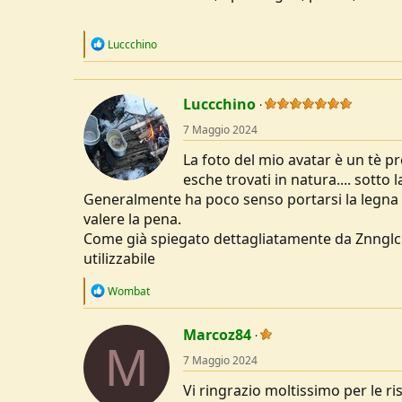
R
Luccchino
e
a
c
t
Luccchino
i
o
7 Maggio 2024
n
s
La foto del mio avatar è un tè p
:
esche trovati in natura.... sotto l
Generalmente ha poco senso portarsi la legna 
valere la pena.
Come già spiegato dettagliatamente da Znnglc e
utilizzabile
R
Wombat
e
a
c
Marcoz84
M
t
7 Maggio 2024
i
o
Vi ringrazio moltissimo per le ris
n