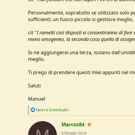
Personalmente, sopratutto se utilizzato solo p
sufficienti; un fuoco piccolo si gestisce meglio, s
cit "
I rametti così disposti vi consentiranno di fare
meno omogeneo, la seconda cosa quella di ossigena
Io ne aggiungerei una terza, isolano dall'umidit
meglio.
Ti prego di prendere questi miei appunti nel m
Saluti
Manuel
R
henri
e
GreenGabri
e
a
c
Marcoz84
t
6 Maggio 2024
i