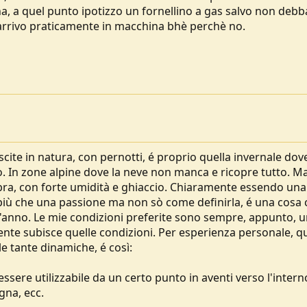
na, a quel punto ipotizzo un fornellino a gas salvo non debb
 arrivo praticamente in macchina bhè perchè no.
uscite in natura, con pernotti, é proprio quella invernale dov
. In zone alpine dove la neve non manca e ricopre tutto. M
a, con forte umidità e ghiaccio. Chiaramente essendo una
 é più che una passione ma non sò come definirla, é una cosa
ll'anno. Le mie condizioni preferite sono sempre, appunto, 
mente subisce quelle condizioni. Per esperienza personale, q
e tante dinamiche, é così:
ssere utilizzabile da un certo punto in aventi verso l'intern
gna, ecc.