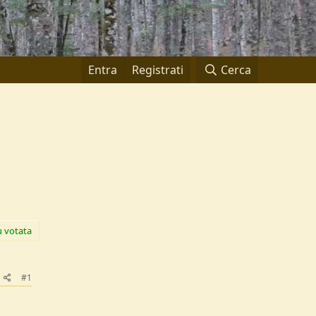
Entra
Registrati
Cerca
ù votata
#1