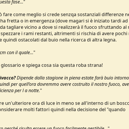
uesta fase...
"
 fare come meglio si crede senzqa sostanziali differenze n
ha fretta o in emergenza (dove magari si è iniziato tardi ad
 da tagliare vicino a dove si realizzerà il fuoco sfruttando al
 spezzare i rami restanti, altrimenti si rischia di avere pochi
uindi ostacolati dal buio nella ricerca di altra legna.
 cm con il quale...
"
l glossario e spiega cosa sia questa roba strana!
bivacco?
Dipende dalla stagione in piena estate farà buio intorno
quindi per quell’ora dovremmo avere costruito il nostro fuoco, ave
cienza per l a notte.
"
ere un'ulteriore ora di luce in meno se all'interno di un bosc
nsiderare molti fattori quindi nella decisione del "quando
o perché risulta essere un fuoco facilmente gestibile...
"