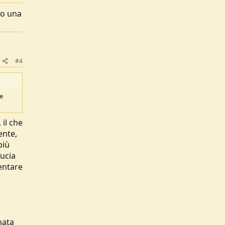
po una
#4
e
 il che
ente,
più
rucia
entare
nata