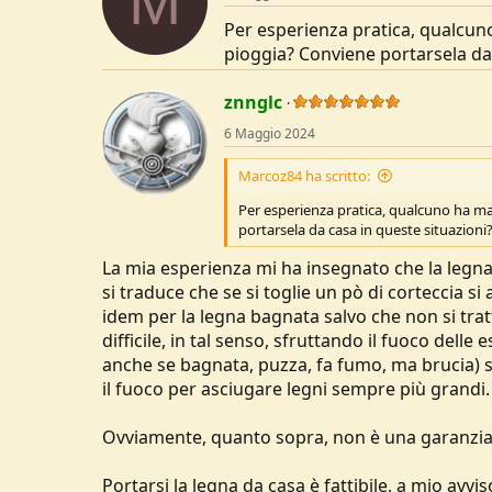
M
o
Per esperienza pratica, qualcun
n
s
pioggia? Conviene portarsela da 
:
znnglc
6 Maggio 2024
Marcoz84 ha scritto:
Per esperienza pratica, qualcuno ha ma
portarsela da casa in queste situazioni
La mia esperienza mi ha insegnato che la legna, 
si traduce che se si toglie un pò di corteccia s
idem per la legna bagnata salvo che non si trat
difficile, in tal senso, sfruttando il fuoco delle 
anche se bagnata, puzza, fa fumo, ma brucia) si
il fuoco per asciugare legni sempre più grandi.
Ovviamente, quanto sopra, non è una garanzia di
Portarsi la legna da casa è fattibile, a mio avvis