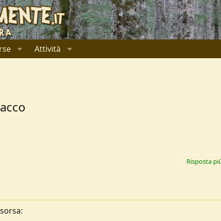
rse
Attività
vacco
Risposta pi
sorsa: