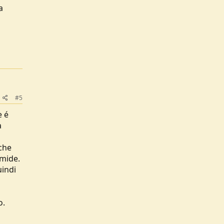
a
#5
e é
a
 che
umide.
uindi
o.