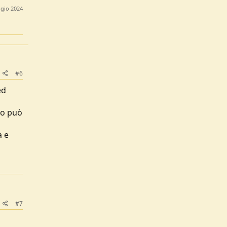
gio 2024
#6
ed
ro può
a e
#7