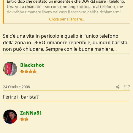
Entro dico che c'è stato un incidente e che DOVREI usare il telefono.
Una volta chiamato il soccorso, rimango attaccato al telefono, che
dovrebbe rimanere libero nel caso il soccorso debba richiamarmi.
Clicca per allargare...
Qualora il barista voglia telefonare alla nonna lo prego di fare
presto, se il bar deve chiudere vorrà dire che aspetto i soccorsi furoi,
al freddo, altrimenti da quel telefono mi allontano solo quando
Se c'è una vita in pericolo e quello è l'unico telefono
arriva la squadra di soccorso fuori dal bar...in barella, dopo che il
della zona io DEVO rimanere reperibile, quindi il barista
barista me le ha suonate.
non può chiudere. Sempre con le buone maniere...
Sono per le buone maniere e in casa d'altri cerco di comportarmi
come si deve....
Blackshot
24 Ottobre 2008
#17
Ferire il barista?
ZaNNa81