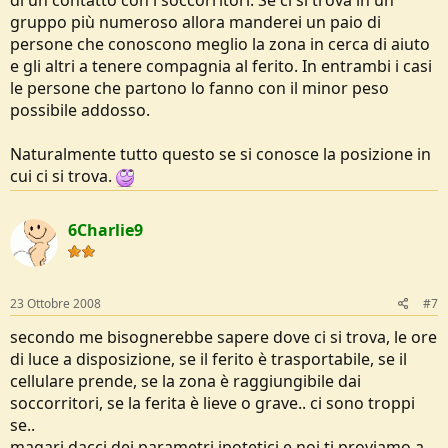
di un contatto con i soccorritori. Se ci si trova in un
gruppo più numeroso allora manderei un paio di
persone che conoscono meglio la zona in cerca di aiuto
e gli altri a tenere compagnia al ferito. In entrambi i casi
le persone che partono lo fanno con il minor peso
possibile addosso.
Naturalmente tutto questo se si conosce la posizione in
cui ci si trova.
6Charlie9
23 Ottobre 2008
#7
secondo me bisognerebbe sapere dove ci si trova, le ore
di luce a disposizione, se il ferito è trasportabile, se il
cellulare prende, se la zona è raggiungibile dai
soccorritori, se la ferita è lieve o grave.. ci sono troppi
se..
magari dacci dei parametri ipotetici e noi ti proviamo a