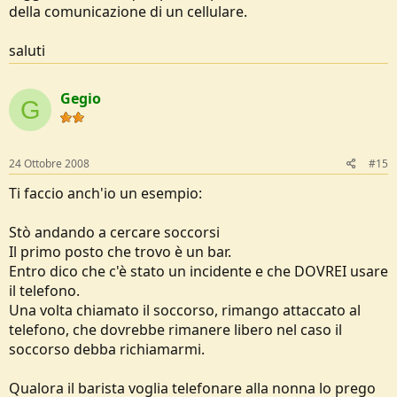
della comunicazione di un cellulare.
essere tenuto caldo e se non c’è un fornello o la possibilità di
accendere un fuoco dovete pensarci voi massaggiandolo o
abbracciandolo.
saluti
Poi se si riesce dargli da bere, magari roba calda e zuccherata .. ma
queste son cose che sapete.
Gegio
G
Questo è quello che venne fuori, come ho già detto è
approfondibile all’infinito.
Va detto che il gioco venne coordinato da tecnici del soccorso di
24 Ottobre 2008
#15
provata esperienza e quindi un minimo di senso dovrebbe averlo.
Ti faccio anch'io un esempio:
saluti
Stò andando a cercare soccorsi
Il primo posto che trovo è un bar.
Entro dico che c'è stato un incidente e che DOVREI usare
il telefono.
Una volta chiamato il soccorso, rimango attaccato al
telefono, che dovrebbe rimanere libero nel caso il
soccorso debba richiamarmi.
Qualora il barista voglia telefonare alla nonna lo prego