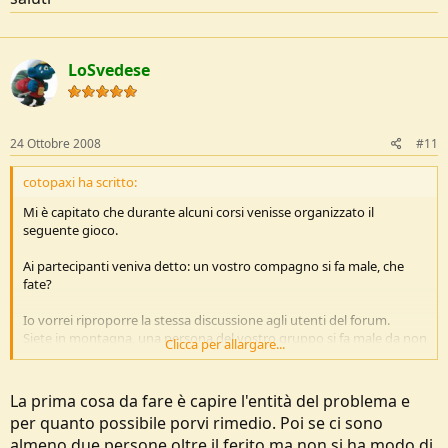
LoSvedese
24 Ottobre 2008
#11
cotopaxi ha scritto:
Mi è capitato che durante alcuni corsi venisse organizzato il
seguente gioco.
Ai partecipanti veniva detto: un vostro compagno si fa male, che
fate?
Io vorrei riproporre la stessa discussione agli utenti del forum.
Siete in montagna, una persona del vostro gruppo si fa male da non
Clicca per allargare...
riuscire più a muoversi in maniera autonoma.
voi che fate?
La prima cosa da fare è capire l'entità del problema e
per quanto possibile porvi rimedio. Poi se ci sono
saluti
almeno due persone oltre il ferito ma non si ha modo di