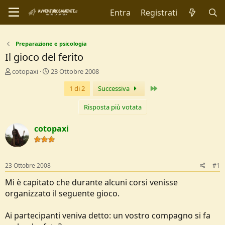
Entra
Registrati
Preparazione e psicologia
Il gioco del ferito
C
D
cotopaxi
23 Ottobre 2008
r
a
Ultimo
1 di 2
Successiva
e
t
a
a
t
d
Risposta più votata
o
i
r
I
cotopaxi
e
n
D
i
i
z
s
i
23 Ottobre 2008
#1
c
o
u
Mi è capitato che durante alcuni corsi venisse
s
organizzato il seguente gioco.
s
i
Ai partecipanti veniva detto: un vostro compagno si fa
o
n