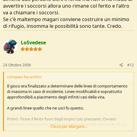
avvertire i soccorsi allora uno rimane col ferito e l'altro
va a chiamare i soccorsi.
Se c'è maltempo magari conviene costruire un minimo
di rifugio, insomma le possibilità sono tante. Credo.
LoSvedese
24 Ottobre 2008
#12
cotopaxi ha scritto:
Il gioco era finalizzato a determinare delle linee di comportamento
di massima in caso di incidente. Linee modificabili e soprattutto
approfondibili a piacimento degli infiniti casi della vita.
A grandi linee quello che ne uscì fu questo.
Primo. Tirare il ferito fuori dagli impicci più pressanti. Ovvero
primissimo soccorso e, se è necessario e possibile, spostarlo da un
Clicca per allargare...
luogo in cui vi è una condizione di rischio verso uno più sicuro.
Esempi di posto pericoloso sono, un luogo bagnato, un luogo in cui