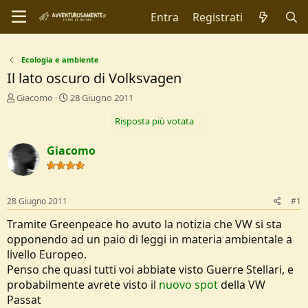
Entra
Registrati
Ecologia e ambiente
Il lato oscuro di Volksvagen
C
D
Giacomo
28 Giugno 2011
r
a
Risposta più votata
e
t
a
a
t
d
Giacomo
o
i
r
I
e
n
D
i
28 Giugno 2011
#1
i
z
s
i
Tramite Greenpeace ho avuto la notizia che VW si sta
c
o
opponendo ad un paio di leggi in materia ambientale a
u
livello Europeo.
s
Penso che quasi tutti voi abbiate visto Guerre Stellari, e
s
i
probabilmente avrete visto il
nuovo spot
della VW
o
Passat
n