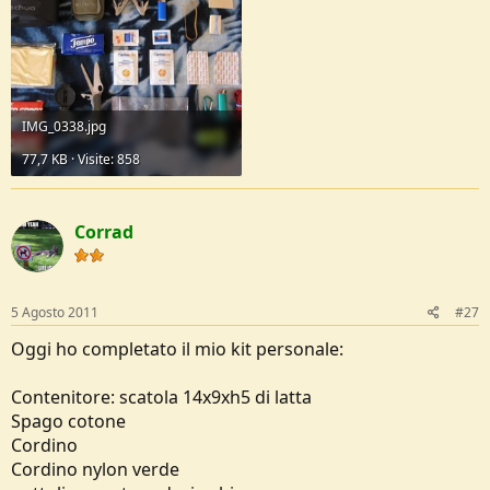
IMG_0338.jpg
77,7 KB · Visite: 858
Corrad
5 Agosto 2011
#27
Oggi ho completato il mio kit personale:
Contenitore: scatola 14x9xh5 di latta
Spago cotone
Cordino
Cordino nylon verde