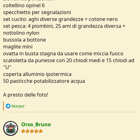
coltellino opinel 6
specchietto per segnalazioni
set cucito: aghi diverse grandezze + cotone nero
set pesca: 4 piombini, 25 ami di grandezza diversa +
nottolino nylon
bussola a bottone
maglite mini
ovatta in busta stagna da usare come miccia fuoco
scatoletta da punesse con 20 chiodi medi e 15 chiodi ad
"U"
coperta alluminio ipotermica
50 pasticche potabilizzatore acqua
A presto delle foto!
R
Marpor
e
a
c
Orso_Bruno
t
i
o