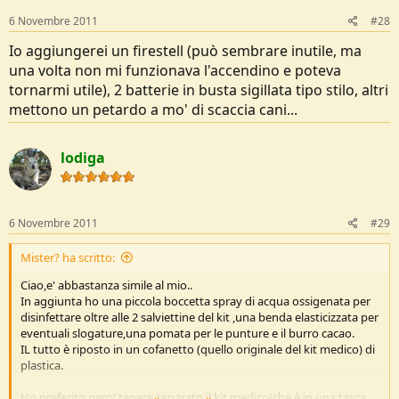
n
s
6 Novembre 2011
#28
:
Io aggiungerei un firestell (può sembrare inutile, ma
una volta non mi funzionava l'accendino e poteva
tornarmi utile), 2 batterie in busta sigillata tipo stilo, altri
mettono un petardo a mo' di scaccia cani...
lodiga
6 Novembre 2011
#29
Mister? ha scritto:
Ciao,e' abbastanza simile al mio..
In aggiunta ho una piccola boccetta spray di acqua ossigenata per
disinfettare oltre alle 2 salviettine del kit ,una benda elasticizzata per
eventuali slogature,una pomata per le punture e il burro cacao.
IL tutto è riposto in un cofanetto (quello originale del kit medico) di
plastica.
Ho preferito pero' tenere separato il kit medico(che è in una tasca