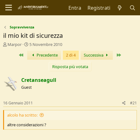
Entra
Registrati
Sopravvivenza
il mio kit di sicurezza
C
D
Marpor
5 Novembre 2010
r
a
Primo
Ultimo
Precedente
2 di 4
Successiva
e
t
a
a
t
d
Risposta più votata
o
i
r
I
Cretanseagull
e
n
Guest
D
i
i
z
s
i
16 Gennaio 2011
#21
c
o
u
alcolo ha scritto:
s
s
altre considerazioni ?
i
o
n