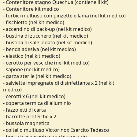
- Contenitore stagno Quechua (contiene il kit)
- Contenitore kit medico
- forbici multiuso con pinzette e lama (nel kit medico)
- fischietto (nel kit medico)
- accendino di back-up (nel kit medico)
- bustina di zucchero (nel kit medico)
- bustina di sale iodato (nel kit medico)
- benda adesiva (nel kit medico)
- elastico (nel kit medico)
- cerotto per vesciche (nel kit medico)
- sapone (nel kit medico)
- garza sterile (nel kit medico)
- salviette impregnate di disinfettante x 2 (nel kit
medico)
- cerotti x 6 (nel kit medico)
- coperta termica di alluminio
- fazzoletti di carta
- barrette proteiche x 2
- bussola magnetica
- coltello multiuso Victorinox Esercito Tedesco
- busta trasparente con chiusura zip