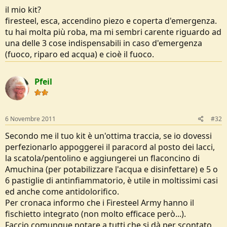
il mio kit?
firesteel, esca, accendino piezo e coperta d'emergenza.
tu hai molta più roba, ma mi sembri carente riguardo ad
una delle 3 cose indispensabili in caso d'emergenza
(fuoco, riparo ed acqua) e cioè il fuoco.
Pfeil
6 Novembre 2011
#32
Secondo me il tuo kit è un'ottima traccia, se io dovessi
perfezionarlo appoggerei il paracord al posto dei lacci,
la scatola/pentolino e aggiungerei un flaconcino di
Amuchina (per potabilizzare l'acqua e disinfettare) e 5 o
6 pastiglie di antinfiammatorio, è utile in moltissimi casi
ed anche come antidolorifico.
Per cronaca informo che i Firesteel Army hanno il
fischietto integrato (non molto efficace però...).
Faccio comunque notare a tutti che si dà per scontato