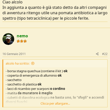
Ciao alcolo
e
In aggiunta a quanto è già stato detto da altri compagni
di avventura ritengo utile una pomata antibiotica a largo
spettro (tipo tetraciclinica) per le piccole ferite.
nemo
16 Gennaio 2011
#22
alcolo ha scritto:
- borsa stagna quechua (contiene il kit )
ok
- coperta di emergenza di alluminio
ok
- sacchetto
- sacchetto di plastica
ok
- lacci di ricambio per scarponi
o cordino
- matita
da muratore è meglio
- cubetti di diavolina ecologica
ne basta uno, lo "sfogli" e accendi
diversi fuochi
Clicca per allargare...
- accendino
ok