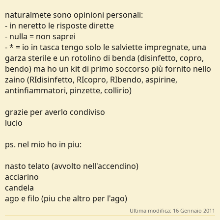
- bussola
ok ma preferisco quelle a piastra
- custodia kit medico
naturalmete sono opinioni personali:
- 6 cerotti
*
- in neretto le risposte dirette
- bustina di zucchero
ok
- nulla = non saprei
- fazzoletti di carta
ok
- torcia a dinamo
ok ma preferisco mini led tipo
questo
- * = io in tasca tengo solo le salviette impregnate, una
- sapone
nel kit sicurezza inutile
garza sterile e un rotolino di benda (disinfetto, copro,
- cerotto per vesciche
*
bendo) ma ho un kit di primo soccorso più fornito nello
- benda adesiva
*
zaino (RIdisinfetto, RIcopro, RIbendo, aspirine,
- garza sterile sigillata *
antinfiammatori, pinzette, collirio)
- accendino di scorta
visto il bic sopra meglio dei fiammiferi
- fischietto
ok
- 2 moschettoni
meglio spille da balia
grazie per averlo condiviso
- coltello Victorinox in dotazione esercito tedesco
ok
lucio
- multiuso con forbici, lama e pinzette
visto il sak sopra inutile
- salviette impregnate di disinfettante
*
ps. nel mio ho in piu:
Grazie per le risposte.
nasto telato (avvolto nell'accendino)
acciarino
candela
ago e filo (piu che altro per l'ago)
Ultima modifica:
16 Gennaio 2011