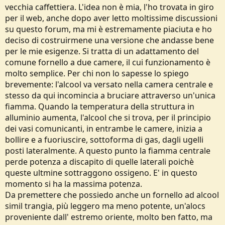
vecchia caffettiera. L'idea non è mia, l'ho trovata in giro
e
per il web, anche dopo aver letto moltissime discussioni
su questo forum, ma mi è estremamente piaciuta e ho
deciso di costruirmene una versione che andasse bene
per le mie esigenze. Si tratta di un adattamento del
comune fornello a due camere, il cui funzionamento è
molto semplice. Per chi non lo sapesse lo spiego
brevemente: l'alcool va versato nella camera centrale e
stesso da qui incomincia a bruciare attraverso un'unica
fiamma. Quando la temperatura della struttura in
alluminio aumenta, l'alcool che si trova, per il principio
dei vasi comunicanti, in entrambe le camere, inizia a
bollire e a fuoriuscire, sottoforma di gas, dagli ugelli
posti lateralmente. A questo punto la fiamma centrale
perde potenza a discapito di quelle laterali poichè
queste ultmine sottraggono ossigeno. E' in questo
momento si ha la massima potenza.
Da premettere che possiedo anche un fornello ad alcool
simil trangia, più leggero ma meno potente, un'alocs
proveniente dall' estremo oriente, molto ben fatto, ma