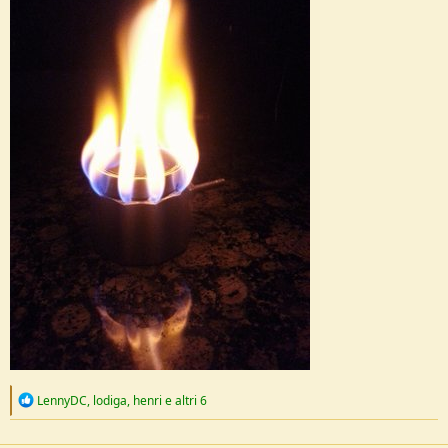
R
LennyDC
,
lodiga
,
henri
e altri 6
e
a
c