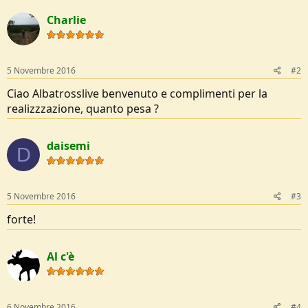
t
Charlie
i
o
n
s
:
5 Novembre 2016
#2
Ciao Albatrosslive benvenuto e complimenti per la
realizzzazione, quanto pesa ?
daisemi
D
5 Novembre 2016
#3
forte!
Al c'è
6 Novembre 2016
#4