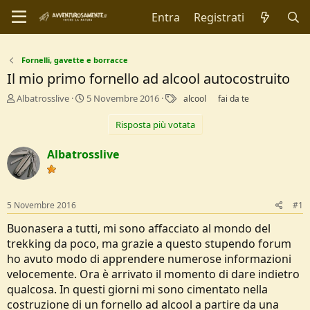
Entra
Registrati
Fornelli, gavette e borracce
Il mio primo fornello ad alcool autocostruito
C
D
T
Albatrosslive
5 Novembre 2016
alcool
fai da te
r
a
a
e
t
g
Risposta più votata
a
a
t
d
Albatrosslive
o
i
r
I
e
n
D
i
5 Novembre 2016
#1
i
z
s
i
Buonasera a tutti, mi sono affacciato al mondo del
c
o
trekking da poco, ma grazie a questo stupendo forum
u
ho avuto modo di apprendere numerose informazioni
s
s
velocemente. Ora è arrivato il momento di dare indietro
i
qualcosa. In questi giorni mi sono cimentato nella
o
costruzione di un fornello ad alcool a partire da una
n