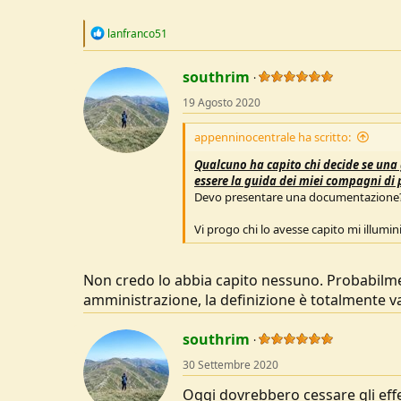
R
lanfranco51
e
a
c
southrim
t
19 Agosto 2020
i
o
n
appenninocentrale ha scritto:
s
:
Qualcuno ha capito chi decide se una 
essere la guida dei miei compagni di
Devo presentare una documentazione? Mi
Vi progo chi lo avesse capito mi illumini.
Non credo lo abbia capito nessuno. Probabilm
amministrazione, la definizione è totalmente v
southrim
30 Settembre 2020
Oggi dovrebbero cessare gli effe