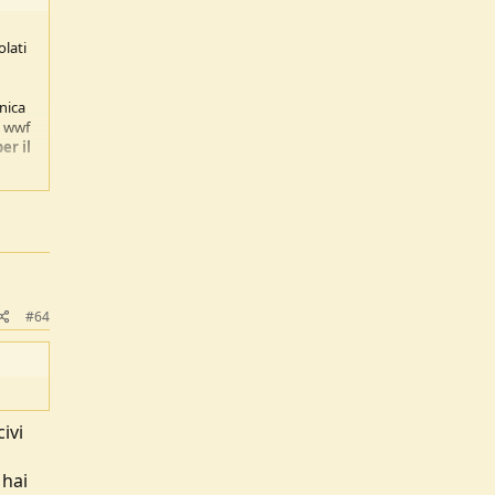
olati
unica
l wwf
er il
#64
ivi
 hai