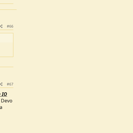
#66
#67
e IO
Devo
ta