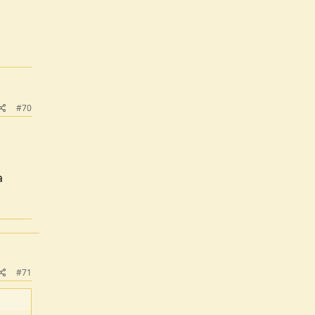
#70
a
#71