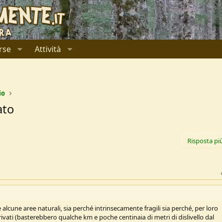
rse
Attività
io
ato
Risposta pi
alcune aree naturali, sia perché intrinsecamente fragili sia perché, per loro
rivati (basterebbero qualche km e poche centinaia di metri di dislivello dal