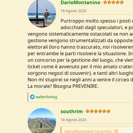
t
DarioMontanino
i
o
18 Agosto 2020
n
s
Purtroppo molto spesso i posti 
:
adocchiati dagli speculatori, e poi
vengono sistematicamente ostacolati se non add
gestione vengono strumentalizzati da opposte f
elettorali (loro hanno trascurato, noi risolver
per entrambe le parti risolvere la situazione. In
un concorso per la gestione del luogo, che vie
ticket come è avvenuto per il mio amato cratere 
sorgono negozi di souvenir), e tanti altri luoghi
Non mi stupirei se negli anni a venire il circeo
La morale? Bisogna PREVENIRE.
R
walterfishing
e
a
c
southrim
t
18 Agosto 2020
i
o
n
DarioMontanino ha scritto: