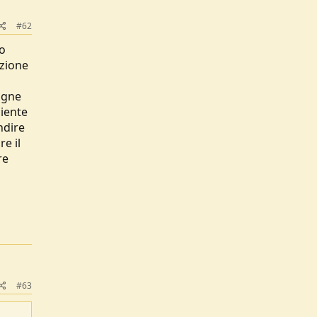
#62
no
azione
agne
niente
ndire
e il
re
#63