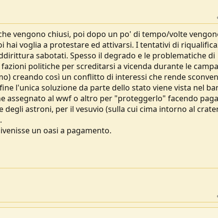
che vengono chiusi, poi dopo un po' di tempo/volte vengo
 hai voglia a protestare ed attivarsi. I tentativi di riqualific
irittura sabotati. Spesso il degrado e le problematiche di
azioni politiche per screditarsi a vicenda durante le camp
emo) creando così un conflitto di interessi che rende sconve
fine l'unica soluzione da parte dello stato viene vista nel ba
ne assegnato al wwf o altro per "proteggerlo" facendo pagar
degli astroni, per il vesuvio (sulla cui cima intorno al crate
.
 divenisse un oasi a pagamento.