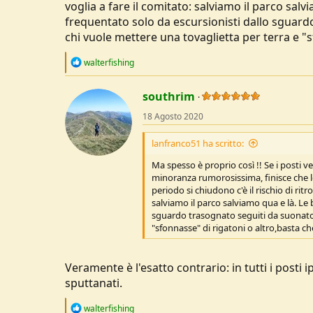
voglia a fare il comitato: salviamo il parco sal
frequentato solo da escursionisti dallo sguardo
chi vuole mettere una tovaglietta per terra e "sf
R
walterfishing
e
a
c
southrim
t
18 Agosto 2020
i
o
n
lanfranco51 ha scritto:
s
:
Ma spesso è proprio così !! Se i posti
minoranza rumorosissima, finisce che le
periodo si chiudono c'è il rischio di ritr
salviamo il parco salviamo qua e là. Le
sguardo trasognato seguiti da suonatori
"sfonnasse" di rigatoni o altro,basta che
Veramente è l'esatto contrario: in tutti i posti
sputtanati.
R
walterfishing