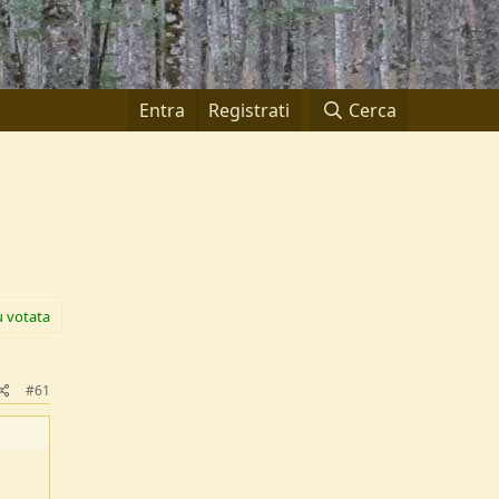
Entra
Registrati
Cerca
ù votata
#61