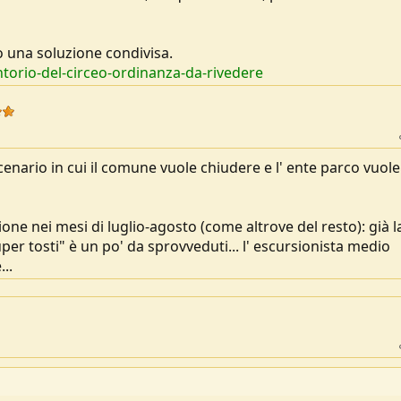
 una soluzione condivisa.
torio-del-circeo-ordinanza-da-rivedere
nario in cui il comune vuole chiudere e l' ente parco vuole
one nei mesi di luglio-agosto (come altrove del resto): già l
super tosti" è un po' da sprovveduti... l' escursionista medio
..