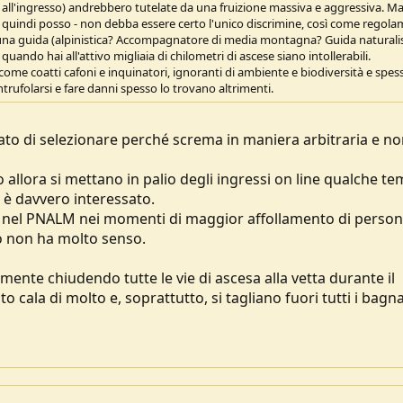
 all'ingresso) andrebbero tutelate da una fruizione massiva e aggressiva. M
go, quindi posso - non debba essere certo l'unico discrimine, così come regola
 una guida (alpinistica? Accompagnatore di media montagna? Guida naturalis
ando hai all'attivo migliaia di chilometri di ascese siano intollerabili.
come coatti cafoni e inquinatori, ignoranti di ambiente e biodiversità e spes
ntrufolarsi e fare danni spesso lo trovano altrimenti.
ato di selezionare perché screma in maniera arbitraria e n
o allora si mettano in palio degli ingressi on line qualche t
è davvero interessato.
io nel PNALM nei momenti di maggior affollamento di person
to non ha molto senso.
ente chiudendo tutte le vie di ascesa alla vetta durante il
 cala di molto e, soprattutto, si tagliano fuori tutti i bagn