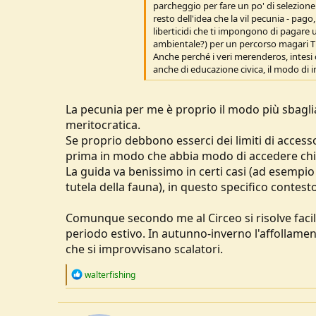
parcheggio per fare un po' di selezione
u
resto dell'idea che la vil pecunia - pa
s
liberticidi che ti impongono di pagare
s
ambientale?) per un percorso magari T qu
i
Anche perché i veri merenderos, intesi 
o
anche di educazione civica, il modo di i
n
e
La pecunia per me è proprio il modo più sbagli
meritocratica.
Se proprio debbono esserci dei limiti di access
prima in modo che abbia modo di accedere chi 
La guida va benissimo in certi casi (ad esemp
tutela della fauna), in questo specifico contes
Comunque secondo me al Circeo si risolve facilm
periodo estivo. In autunno-inverno l'affollamento
che si improvvisano scalatori.
R
walterfishing
e
a
c