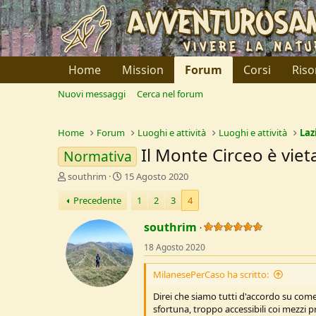
Home
Mission
Forum
Corsi
Riso
Nuovi messaggi
Cerca nel forum
Home
Forum
Luoghi e attività
Luoghi e attività
Laz
Il Monte Circeo è viet
Normativa
C
D
southrim
15 Agosto 2020
r
a
Precedente
1
2
3
4
e
t
a
a
southrim
t
d
o
i
18 Agosto 2020
r
I
e
n
MilanesePerCaso ha scritto:
D
i
i
z
Direi che siamo tutti d'accordo su come 
s
i
sfortuna, troppo accessibili coi mezzi p
c
o