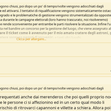
ngono chiusi, poi dopo un po' di tempo/volte vengono adocchiati dagli
re ed attivarsi. I tentativi di riqualificazione vengono sistematicamente ostac
 degrado e le problematiche di gestione vengono strumentalizzati da opposte
enda durante le campagne elettorali (loro hanno trascurato, noi risolveremo)
he rende sconveniente per entrambe le parti risolvere la situazione. Infine l'
sta nel bandire un concorso per la gestione del luogo, che viene assegnato a
re il ticket come è avvenuto per il mio amato cratere degli astroni, p
ratere sorgono negozi di souvenir
), e tanti altri luoghi.
Clicca per allargare...
l circeo divenisse un oasi a pagamento.
ngono chiusi, poi dopo un po' di tempo/volte vengono adocchiati dagli
 frequentati anche dai merenderos che poi quelli proprio noc
le persone ci si affezionino ed in un certo qual modo li
ischio di ritrovarci capannoni e villette a schiera. Allora poi