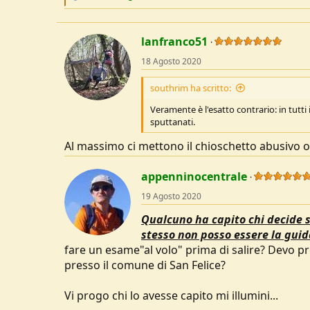
e
a
c
t
lanfranco51
i
o
18 Agosto 2020
n
s
southrim ha scritto:
:
Veramente è l'esatto contrario: in tutti
sputtanati.
Al massimo ci mettono il chioschetto abusivo o 
appenninocentrale
19 Agosto 2020
Qualcuno ha capito chi decide s
stesso non posso essere la gui
fare un esame"al volo" prima di salire? Devo p
presso il comune di San Felice?
Vi progo chi lo avesse capito mi illumini...