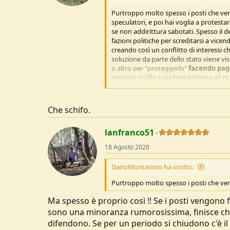
s
:
Purtroppo molto spesso i posti che ve
speculatori, e poi hai voglia a protesta
se non addirittura sabotati. Spesso il
fazioni politiche per screditarsi a vic
creando così un conflitto di interessi c
soluzione da parte dello stato viene vi
o altro per "proteggerlo"
facendo paga
vesuvio (sulla cui cima intorno al c
Non mi stupirei se negli anni a venire i
La morale? Bisogna PREVENIRE.
Che schifo.
lanfranco51
18 Agosto 2020
DarioMontanino ha scritto:
Purtroppo molto spesso i posti che ve
Ma spesso è proprio così !! Se i posti vengono
sono una minoranza rumorosissima, finisce che 
difendono. Se per un periodo si chiudono c'è il r