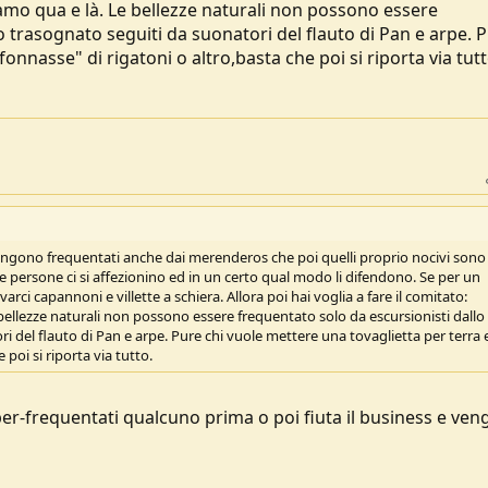
viamo qua e là. Le bellezze naturali non possono essere
 trasognato seguiti da suonatori del flauto di Pan e arpe. 
onnasse" di rigatoni o altro,basta che poi si riporta via tutt
 vengono frequentati anche dai merenderos che poi quelli proprio nocivi son
 persone ci si affezionino ed in un certo qual modo li difendono. Se per un
ovarci capannoni e villette a schiera. Allora poi hai voglia a fare il comitato:
 bellezze naturali non possono essere frequentato solo da escursionisti dallo
 del flauto di Pan e arpe. Pure chi vuole mettere una tovaglietta per terra 
 poi si riporta via tutto.
 iper-frequentati qualcuno prima o poi fiuta il business e ve