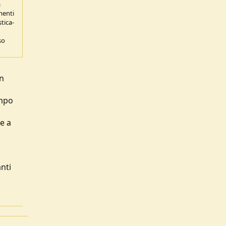
a
menti
tica-
so
on
empo
e a
anti