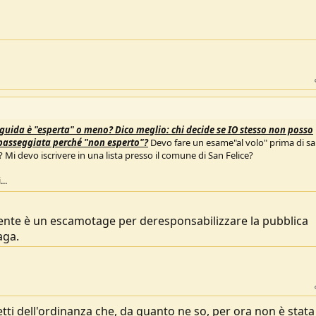
guida è "esperta" o meno? Dico meglio: chi decide se IO stesso non posso
 passeggiata perché "non esperto"?
Devo fare un esame"al volo" prima di sal
 devo iscrivere in una lista presso il comune di San Felice?
..
ente è un escamotage per deresponsabilizzare la pubblica
aga.
tti dell'ordinanza che, da quanto ne so, per ora non è stata