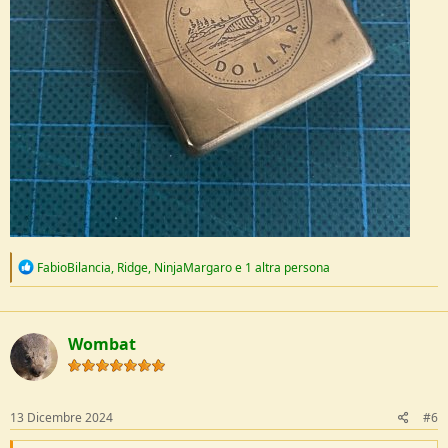
R
FabioBilancia
,
Ridge
,
NinjaMargaro
e 1 altra persona
e
a
c
t
Wombat
i
o
n
s
:
13 Dicembre 2024
#6