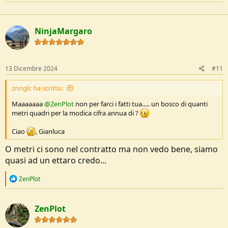
a
c
t
NinjaMargaro
i
o
n
s
:
13 Dicembre 2024
#11
znnglc ha scritto:
Maaaaaaa
@ZenPlot
non per farci i fatti tua..... un bosco di quanti
metri quadri per la modica cifra annua di ?
Ciao
, Gianluca
O metri ci sono nel contratto ma non vedo bene, siamo
quasi ad un ettaro credo...
R
ZenPlot
e
a
c
ZenPlot
t
i
o