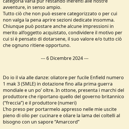
categoria varia pur restando inerenti alle nostre
e
avventure, in senso ampio.
Tutto ciò che non può essere categorizzato o per cui
non valga la pena aprire sezioni dedicate insomma.
Chiunque può postare anche alcune impressioni in
merito all’oggetto acquistato, condividere il motivo per
cui si è pensato di dotarsene, il suo valore e/o tutto ciò
che ognuno ritiene opportuno.
---
6 Dicembre 2024
---
Do io il via alle danze: oliatore per fucile Enfield numero
1 mak 3 (SMLE) in dotazione fino alla prima guerra
mondiale e un po’ oltre. In ottone, presenta i marchi del
produttore che riportano quello del governo britannico
(“freccia”) e il produttore (numeri)
L’ho preso per portarmelo appresso nelle mie uscite
pieno di olio per cucinare e oliare la lama dei coltelli al
bisogno con un sapore “Amarcord”