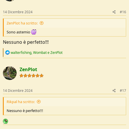
14 Dicembre 2024
#16
ZenPlot ha scritto:
Sono astemio
Nessuno è perfetto!!!
R
walterfishing
,
Wombat
e
ZenPlot
e
a
c
ZenPlot
t
i
o
n
s
14 Dicembre 2024
#17
:
Rikpal ha scritto:
Nessuno è perfetto!!!