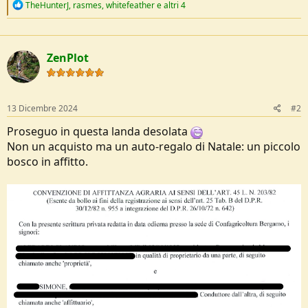
R
TheHunterJ
,
rasmes
,
whitefeather
e altri 4
e
a
c
t
ZenPlot
i
o
n
s
:
13 Dicembre 2024
#2
Proseguo in questa landa desolata
Non un acquisto ma un auto-regalo di Natale: un piccolo
bosco in affitto.