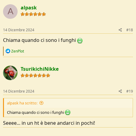
alpask
A
14 Dicembre 2024
#18
Chiama quando ci sono i funghi
R
ZenPlot
e
a
c
TsurikichiNikke
t
i
o
n
s
14 Dicembre 2024
#19
:
alpask ha scritto:
Chiama quando ci sono i funghi
Seeee... in un ht è bene andarci in pochi!