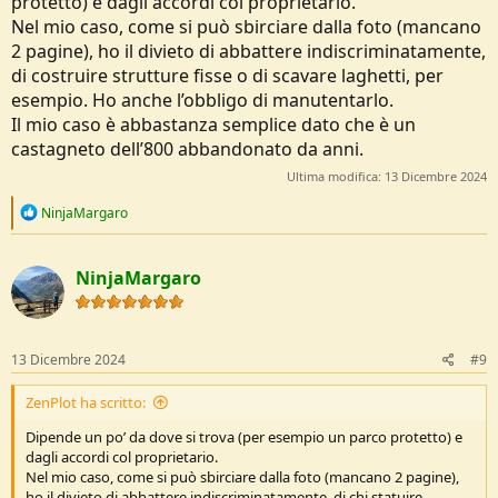
protetto) e dagli accordi col proprietario.
Nel mio caso, come si può sbirciare dalla foto (mancano
2 pagine), ho il divieto di abbattere indiscriminatamente,
di costruire strutture fisse o di scavare laghetti, per
esempio. Ho anche l’obbligo di manutentarlo.
Il mio caso è abbastanza semplice dato che è un
castagneto dell’800 abbandonato da anni.
Ultima modifica:
13 Dicembre 2024
R
NinjaMargaro
e
a
c
NinjaMargaro
t
i
o
n
s
13 Dicembre 2024
#9
:
ZenPlot ha scritto:
Dipende un po’ da dove si trova (per esempio un parco protetto) e
dagli accordi col proprietario.
Nel mio caso, come si può sbirciare dalla foto (mancano 2 pagine),
ho il divieto di abbattere indiscriminatamente, di chi statuire