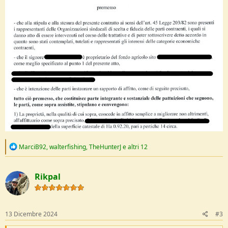
R
MarciB92
,
walterfishing
,
TheHunterJ
e altri 12
e
a
c
Rikpal
t
i
o
n
s
13 Dicembre 2024
#3
: