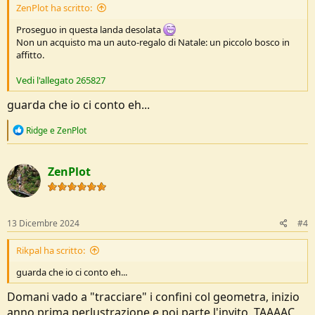
ZenPlot ha scritto:
Proseguo in questa landa desolata
Non un acquisto ma un auto-regalo di Natale: un piccolo bosco in
affitto.
Vedi l'allegato 265827
guarda che io ci conto eh...
R
Ridge
e
ZenPlot
e
a
c
ZenPlot
t
i
o
n
s
13 Dicembre 2024
#4
:
Rikpal ha scritto:
guarda che io ci conto eh...
Domani vado a "tracciare" i confini col geometra, inizio
anno prima perlustrazione e poi parte l'invito, TAAAAC