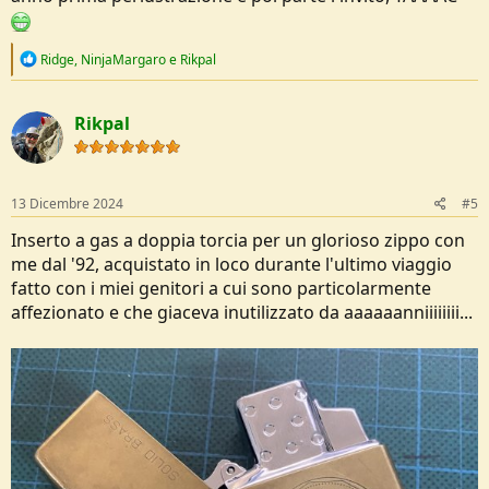
R
Ridge
,
NinjaMargaro
e
Rikpal
e
a
c
Rikpal
t
i
o
n
s
13 Dicembre 2024
#5
:
Inserto a gas a doppia torcia per un glorioso zippo con
me dal '92, acquistato in loco durante l'ultimo viaggio
fatto con i miei genitori a cui sono particolarmente
affezionato e che giaceva inutilizzato da aaaaaanniiiiiiii...