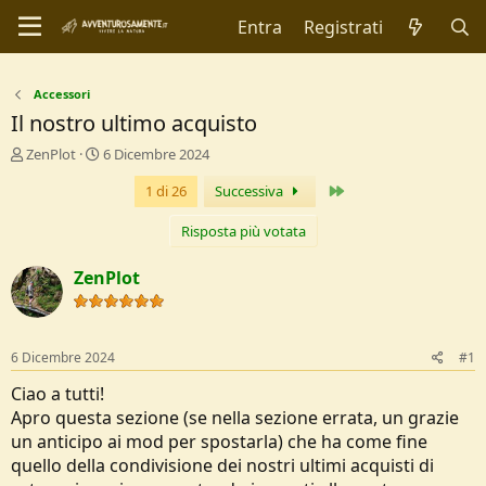
Entra
Registrati
Accessori
Il nostro ultimo acquisto
C
D
ZenPlot
6 Dicembre 2024
r
a
Ultimo
1 di 26
Successiva
e
t
a
a
t
d
Risposta più votata
o
i
r
I
ZenPlot
e
n
D
i
i
z
s
i
6 Dicembre 2024
#1
c
o
u
Ciao a tutti!
s
Apro questa sezione (se nella sezione errata, un grazie
s
un anticipo ai mod per spostarla) che ha come fine
i
quello della condivisione dei nostri ultimi acquisti di
o
n