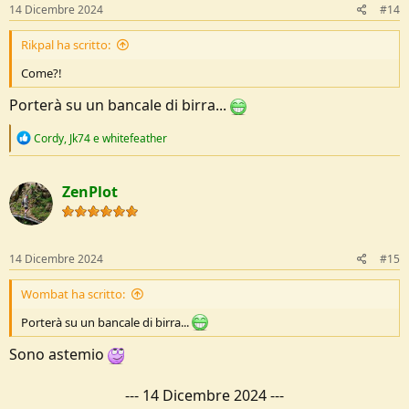
s
14 Dicembre 2024
#14
:
Rikpal ha scritto:
Come?!
Porterà su un bancale di birra...
R
Cordy
,
Jk74
e
whitefeather
e
a
c
ZenPlot
t
i
o
n
s
14 Dicembre 2024
#15
:
Wombat ha scritto:
Porterà su un bancale di birra...
Sono astemio
---
14 Dicembre 2024
---