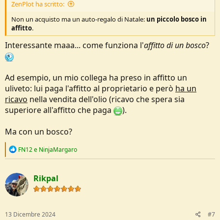
ZenPlot ha scritto:
Non un acquisto ma un auto-regalo di Natale:
un piccolo bosco in
affitto
.
Interessante maaa... come funziona l'
affitto di un bosco
?
Ad esempio, un mio collega ha preso in affitto un
uliveto: lui paga l'affitto al proprietario e però
ha un
ricavo
nella vendita dell'olio (ricavo che spera sia
superiore all'affitto che paga
).
Ma con un bosco?
R
FN12
e
NinjaMargaro
e
a
c
Rikpal
t
i
o
n
s
13 Dicembre 2024
#7
: