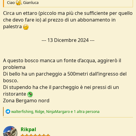
Ciao
, Gianluca
Circa un ettaro (piccolo ma più che sufficiente per quello
che devo fare io) al prezzo di un abbonamento in
palestra
---
13 Dicembre 2024
---
A questo bosco manca un fonte d’acqua, aggirerò il
problema
Di bello ha un parcheggio a 500metri dall’ingresso del
bosco.
Di stupendo ha che il parcheggio è nei pressi di un
ristorante
Zona Bergamo nord
R
walterfishing
,
Ridge
,
NinjaMargaro
e 1 altra persona
e
a
c
Rikpal
t
i