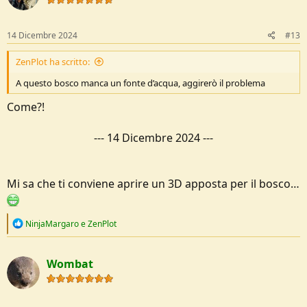
o
n
s
14 Dicembre 2024
#13
:
ZenPlot ha scritto:
A questo bosco manca un fonte d’acqua, aggirerò il problema
Come?!
---
14 Dicembre 2024
---
Mi sa che ti conviene aprire un 3D apposta per il bosco…
R
NinjaMargaro
e
ZenPlot
e
a
c
Wombat
t
i
o
n