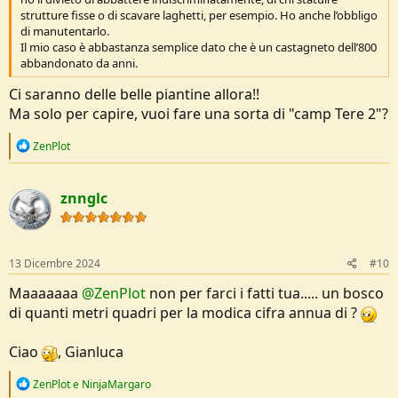
strutture fisse o di scavare laghetti, per esempio. Ho anche l’obbligo
di manutentarlo.
Il mio caso è abbastanza semplice dato che è un castagneto dell’800
abbandonato da anni.
Ci saranno delle belle piantine allora!!
Ma solo per capire, vuoi fare una sorta di "camp Tere 2"?
R
ZenPlot
e
a
c
znnglc
t
i
o
n
s
13 Dicembre 2024
#10
:
Maaaaaaa
@ZenPlot
non per farci i fatti tua..... un bosco
di quanti metri quadri per la modica cifra annua di ?
Ciao
, Gianluca
R
ZenPlot
e
NinjaMargaro
e