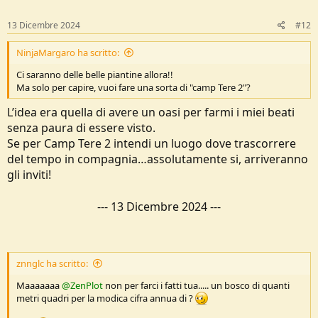
n
s
13 Dicembre 2024
#12
:
NinjaMargaro ha scritto:
Ci saranno delle belle piantine allora!!
Ma solo per capire, vuoi fare una sorta di "camp Tere 2"?
L’idea era quella di avere un oasi per farmi i miei beati
senza paura di essere visto.
Se per Camp Tere 2 intendi un luogo dove trascorrere
del tempo in compagnia…assolutamente si, arriveranno
gli inviti!
---
13 Dicembre 2024
---
znnglc ha scritto:
Maaaaaaa
@ZenPlot
non per farci i fatti tua..... un bosco di quanti
metri quadri per la modica cifra annua di ?