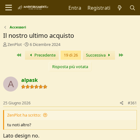
Entra
Registrati
Accessori
Il nostro ultimo acquisto
C
D
ZenPlot
6 Dicembre 2024
r
a
Primo
Ultimo
Precedente
19 di 26
Successiva
e
t
a
a
t
d
Risposta più votata
o
i
r
I
alpask
A
e
n
D
i
i
z
s
i
25 Giugno 2026
#361
c
o
u
ZenPlot ha scritto:
s
s
tu noti altro?
i
o
Lato design no.
n