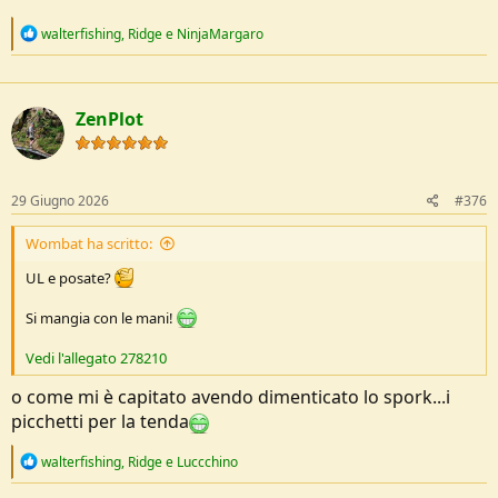
R
walterfishing
,
Ridge
e
NinjaMargaro
e
a
c
t
ZenPlot
i
o
n
s
:
29 Giugno 2026
#376
Wombat ha scritto:
UL e posate?
Si mangia con le mani!
Vedi l'allegato 278210
o come mi è capitato avendo dimenticato lo spork...i
picchetti per la tenda
R
walterfishing
,
Ridge
e
Luccchino
e
a