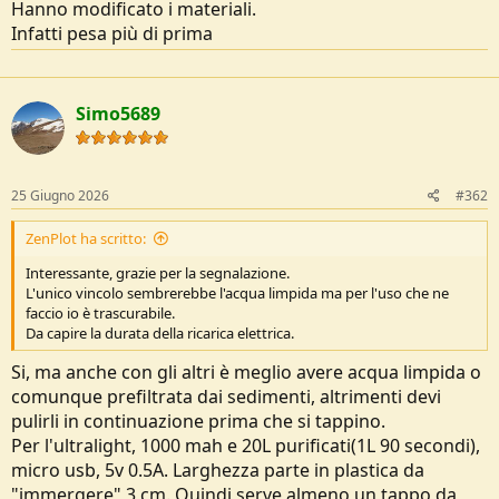
Hanno modificato i materiali.
e
Infatti pesa più di prima
Simo5689
25 Giugno 2026
#362
ZenPlot ha scritto:
Interessante, grazie per la segnalazione.
L'unico vincolo sembrerebbe l'acqua limpida ma per l'uso che ne
faccio io è trascurabile.
Da capire la durata della ricarica elettrica.
Si, ma anche con gli altri è meglio avere acqua limpida o
comunque prefiltrata dai sedimenti, altrimenti devi
pulirli in continuazione prima che si tappino.
Per l'ultralight, 1000 mah e 20L purificati(1L 90 secondi),
micro usb, 5v 0.5A. Larghezza parte in plastica da
"immergere" 3 cm. Quindi serve almeno un tappo da