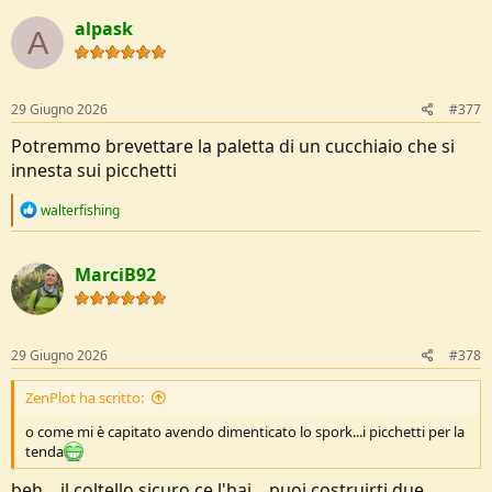
c
alpask
t
A
i
o
n
s
29 Giugno 2026
#377
:
Potremmo brevettare la paletta di un cucchiaio che si
innesta sui picchetti
R
walterfishing
e
a
c
MarciB92
t
i
o
n
s
29 Giugno 2026
#378
:
ZenPlot ha scritto:
o come mi è capitato avendo dimenticato lo spork...i picchetti per la
tenda
beh... il coltello sicuro ce l'hai... puoi costruirti due