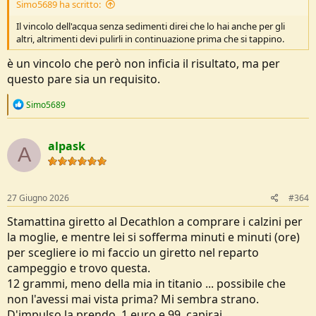
Simo5689 ha scritto:
Il vincolo dell'acqua senza sedimenti direi che lo hai anche per gli
altri, altrimenti devi pulirli in continuazione prima che si tappino.
è un vincolo che però non inficia il risultato, ma per
questo pare sia un requisito.
R
Simo5689
e
a
c
alpask
t
A
i
o
n
s
27 Giugno 2026
#364
:
Stamattina giretto al Decathlon a comprare i calzini per
la moglie, e mentre lei si sofferma minuti e minuti (ore)
per scegliere io mi faccio un giretto nel reparto
campeggio e trovo questa.
12 grammi, meno della mia in titanio ... possibile che
non l'avessi mai vista prima? Mi sembra strano.
D'impulso la prendo, 1 euro e 99, capirai ...