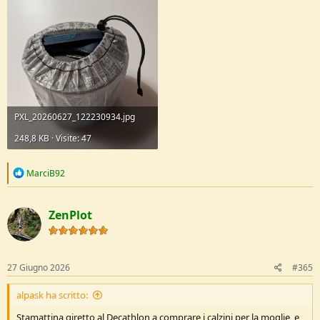
PXL_20260627_122230934.jpg
248,8 KB · Visite: 47
R
MarciB92
e
a
c
ZenPlot
t
i
o
n
s
27 Giugno 2026
#365
:
alpask ha scritto:
Stamattina giretto al Decathlon a comprare i calzini per la moglie, e