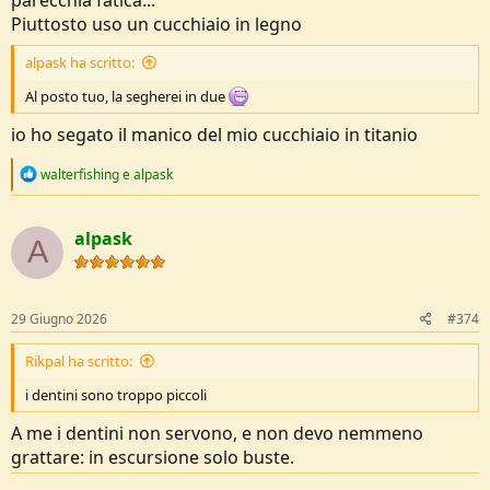
Piuttosto uso un cucchiaio in legno
alpask ha scritto:
Al posto tuo, la segherei in due
io ho segato il manico del mio cucchiaio in titanio
R
walterfishing
e
alpask
e
a
c
alpask
t
A
i
o
n
s
29 Giugno 2026
#374
:
Rikpal ha scritto:
i dentini sono troppo piccoli
A me i dentini non servono, e non devo nemmeno
grattare: in escursione solo buste.