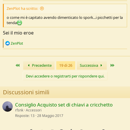
ZenPlot ha scritto:
o come mi è capitato avendo dimenticato lo spork...i picchetti per la
tenda
Sei il mio eroe
R
ZenPlot
e
a
c
t
Primo
Ultimo
Precedente
19 di 26
Successiva
i
o
n
Devi accedere o registrarti per rispondere qui.
s
:
Discussioni simili
Consiglio Acquisto set di chiavi a cricchetto
rfsnk
Accessori
Risposte
13
28 Maggio 2017