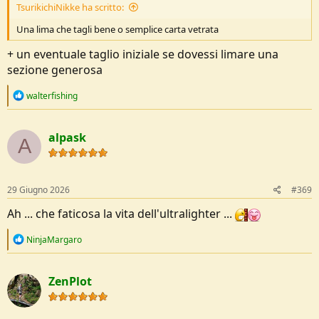
TsurikichiNikke ha scritto:
Una lima che tagli bene o semplice carta vetrata
+ un eventuale taglio iniziale se dovessi limare una
sezione generosa
R
walterfishing
e
a
c
alpask
t
A
i
o
n
s
29 Giugno 2026
#369
:
Ah ... che faticosa la vita dell'ultralighter ...
R
NinjaMargaro
e
a
c
ZenPlot
t
i
o
n