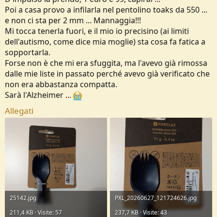
Poi a casa provo a infilarla nel pentolino toaks da 550 ...
e non ci sta per 2 mm ... Mannaggia!!!
Mi tocca tenerla fuori, e il mio io precisino (ai limiti
dell'autismo, come dice mia moglie) sta cosa fa fatica a
sopportarla.
Forse non è che mi era sfuggita, ma l'avevo già rimossa
dalle mie liste in passato perché avevo già verificato che
non era abbastanza compatta.
Sarà l'Alzheimer ...
Allegati
25142.jpg
PXL_20260627_121724626.jpg
211,4 KB · Visite: 57
237,7 KB · Visite: 43