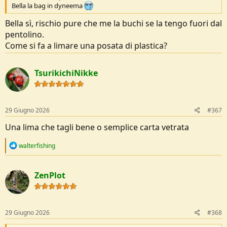
Bella la bag in dyneema
Bella sì, rischio pure che me la buchi se la tengo fuori dal
pentolino.
Come si fa a limare una posata di plastica?
TsurikichiNikke
29 Giugno 2026
#367
Una lima che tagli bene o semplice carta vetrata
R
walterfishing
e
a
c
ZenPlot
t
i
o
n
s
29 Giugno 2026
#368
: