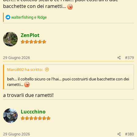
bacchette con dei rametti...
R
walterfishing
e
Ridge
e
a
c
ZenPlot
t
i
o
n
s
29 Giugno 2026
#379
:
MarciB92 ha scritto:
beh... il coltello sicuro ce l'hai... puoi costruirti due bacchette con dei
rametti...
a trovarli due rametti!
Luccchino
29 Giugno 2026
#380