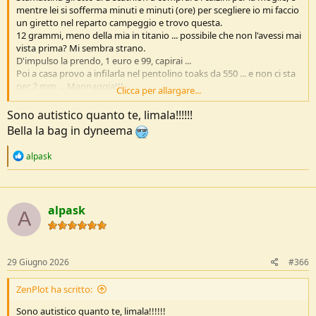
mentre lei si sofferma minuti e minuti (ore) per scegliere io mi faccio
un giretto nel reparto campeggio e trovo questa.
12 grammi, meno della mia in titanio ... possibile che non l'avessi mai
vista prima? Mi sembra strano.
D'impulso la prendo, 1 euro e 99, capirai ...
Poi a casa provo a infilarla nel pentolino toaks da 550 ... e non ci sta
per 2 mm ... Mannaggia!!!
Clicca per allargare...
Mi tocca tenerla fuori, e il mio io precisino (ai limiti dell'autismo,
come dice mia moglie) sta cosa fa fatica a sopportarla.
Sono autistico quanto te, limala!!!!!!
Forse non è che mi era sfuggita, ma l'avevo già rimossa dalle mie
Bella la bag in dyneema
liste in passato perché avevo già verificato che non era abbastanza
compatta.
R
alpask
Sarà l'Alzheimer ...
e
a
c
t
alpask
i
A
o
n
s
:
29 Giugno 2026
#366
ZenPlot ha scritto:
Sono autistico quanto te, limala!!!!!!