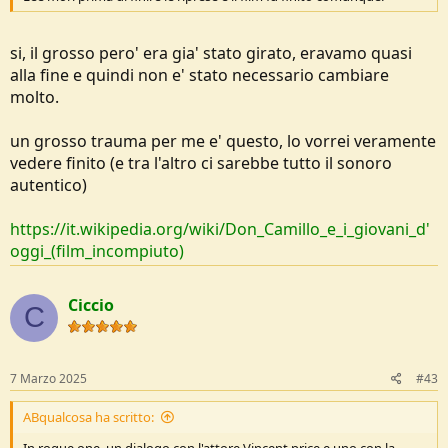
si, il grosso pero' era gia' stato girato, eravamo quasi
alla fine e quindi non e' stato necessario cambiare
molto.
un grosso trauma per me e' questo, lo vorrei veramente
vedere finito (e tra l'altro ci sarebbe tutto il sonoro
autentico)
https://it.wikipedia.org/wiki/Don_Camillo_e_i_giovani_d'
oggi_(film_incompiuto)
Ciccio
C
7 Marzo 2025
#43
ABqualcosa ha scritto:
In rogue one, un dialogo con l'attore Vincent price e uno con la