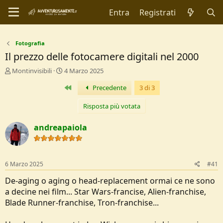
Entra
Registrati
Fotografia
Il prezzo delle fotocamere digitali nel 2000
C
D
Montinvisibili
4 Marzo 2025
r
a
Primo
Precedente
3 di 3
e
t
a
a
t
d
Risposta più votata
o
i
r
I
andreapaiola
e
n
D
i
i
z
s
i
6 Marzo 2025
#41
c
o
u
De-aging o aging o head-replacement ormai ce ne sono
s
a decine nei film... Star Wars-francise, Alien-franchise,
s
Blade Runner-franchise, Tron-franchise...
i
o
n