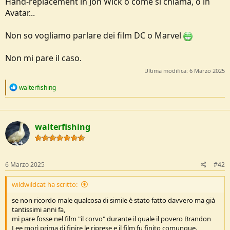
Hand-replacement in Jon Wick o come si chiama, o in
e
Avatar...
Non so vogliamo parlare dei film DC o Marvel
Non mi pare il caso.
Ultima modifica:
6 Marzo 2025
R
walterfishing
e
a
c
t
walterfishing
i
o
n
s
:
6 Marzo 2025
#42
wildwildcat ha scritto:
se non ricordo male qualcosa di simile è stato fatto davvero ma già
tantissimi anni fa,
mi pare fosse nel film "il corvo" durante il quale il povero Brandon
Lee morì prima di finire le riprese e il film fu finito comunque.