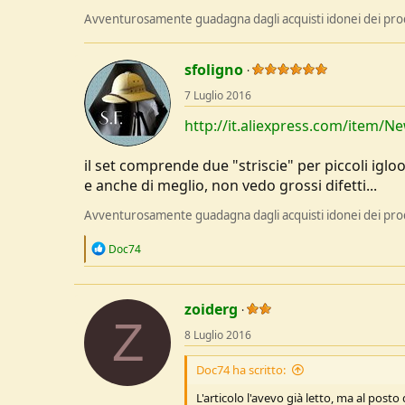
Avventurosamente guadagna dagli acquisti idonei dei prodo
sfoligno
7 Luglio 2016
http://it.aliexpress.com/item/N
il set comprende due "striscie" per piccoli iglo
e anche di meglio, non vedo grossi difetti...
Avventurosamente guadagna dagli acquisti idonei dei prodo
R
Doc74
e
a
c
t
zoiderg
i
Z
o
8 Luglio 2016
n
s
Doc74 ha scritto:
:
L'articolo l'avevo già letto, ma al post