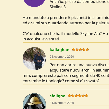
Anch'io, preso da compulsione di
n
s
Skyline 3.
:
Ho mandato a prendere 5 picchetti in alluminio 
ed ora mi sto guardando attorno per la paleria 
C'e' qualcuno che ha il modello Skyline Alu? H
in acquisti avventati.
kallaghan
2 Novembre 2020
Per non aprire una nuova discu
acquistare nuovi archi in allumi
mm, comprereste pali con segmenti da 40 centi
entrambe le tipologie? come si e' trovato?
sfoligno
3 Novembre 2020