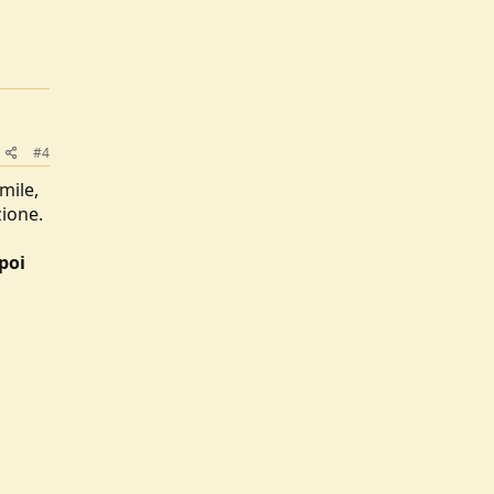
#4
mile,
zione.
 poi