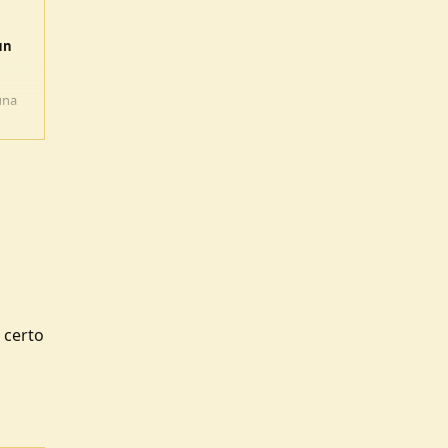
un
'una
 certo