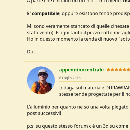
A parte che costano un occhio.... mi chiedo:
ma 
u
s
E' compatibile
, oppure esistono tende predispo
s
i
Mi sono veramente stancato di quelle cinesate 
o
n
stato vento). E ogni tanto il pezzo rotto mi taglia
e
Ho in questo momento la tenda di nuovo "sotto 
Doc
appenninocentrale
6 Luglio 2016
Indaga sul materiale DURAWRAP 
stesse tende progettate per il n
L'alluminio per quanto ne so una volta piegato r
post successivi!
p.s. su questo stesso forum c'é un 3d su come 