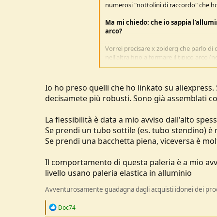
numerosi "nottolini di raccordo" che ho
Ma mi chiedo: che io sappia l'allumin
arco?
Vorrei precisare x zoiderg che parlo di q
nell'altra fino a formare il tipico arco (
In pratica, o questi in fibra:
http://www.decathlon.it/kit-archi-tend
che ho già comprato in passato ma fanno
Io ho preso quelli che ho linkato su aliexpress. 
oppure questi in alluminio:
decisamete più robusti. Sono già assemblati con 
http://www.decathlon.it/kit-archi-ten
La flessibilità è data a mio avviso dall'alto spes
Se prendi un tubo sottile (es. tubo stendino) 
Se prendi una bacchetta piena, viceversa è molt
Il comportamento di questa paleria è a mio avvi
livello usano paleria elastica in alluminio
Avventurosamente guadagna dagli acquisti idonei dei prodo
R
Doc74
e