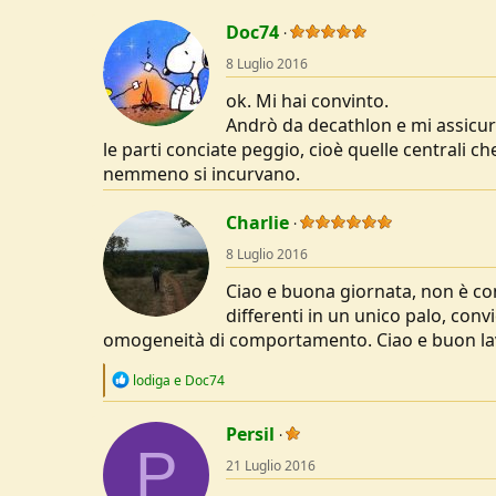
a
c
Doc74
t
8 Luglio 2016
i
o
ok. Mi hai convinto.
n
s
Andrò da decathlon e mi assicure
:
le parti conciate peggio, cioè quelle centrali c
nemmeno si incurvano.
Charlie
8 Luglio 2016
Ciao e buona giornata, non è con
differenti in un unico palo, conv
omogeneità di comportamento. Ciao e buon la
R
lodiga
e
Doc74
e
a
c
Persil
P
t
21 Luglio 2016
i
o