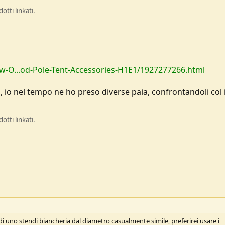
tti linkati.
ew-O...od-Pole-Tent-Accessories-H1E1/1927277266.html
o, io nel tempo ne ho preso diverse paia, confrontandoli col 
tti linkati.
o di uno stendi biancheria dal diametro casualmente simile, preferirei usare i