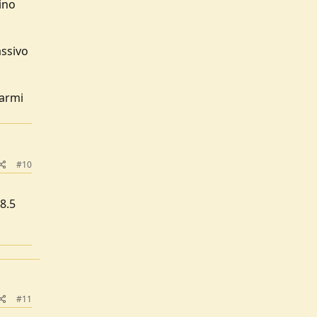
ino
assivo
carmi
#10
8.5
#11