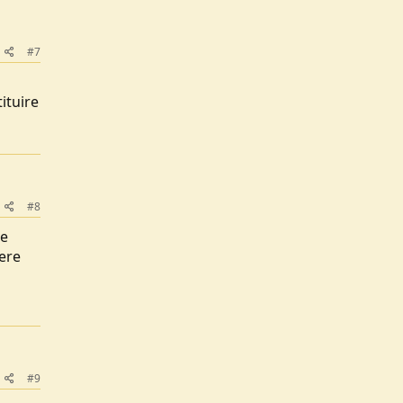
#7
ituire
#8
he
vere
#9