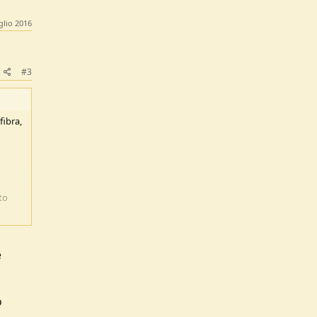
glio 2016
#3
fibra,
to
e
o