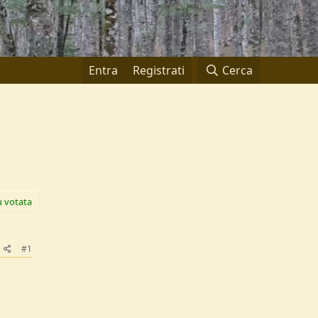
Entra
Registrati
Cerca
ù votata
#1