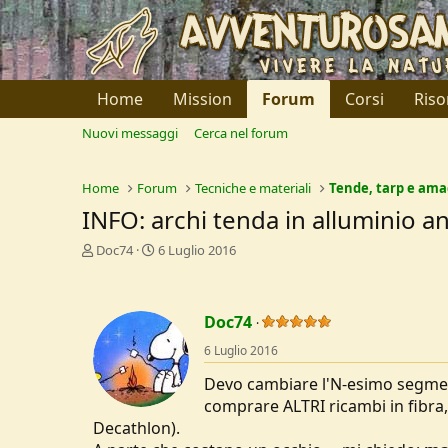
Home
Mission
Forum
Corsi
Riso
Nuovi messaggi
Cerca nel forum
Home
Forum
Tecniche e materiali
Tende, tarp e am
INFO: archi tenda in alluminio an
C
D
Doc74
6 Luglio 2016
r
a
e
t
a
a
Doc74
t
d
o
i
6 Luglio 2016
r
I
e
n
Devo cambiare l'N-esimo segment
D
i
comprare ALTRI ricambi in fibra,
i
z
Decathlon).
s
i
c
o