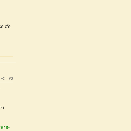
e c'è
#2
e
e i
rare-