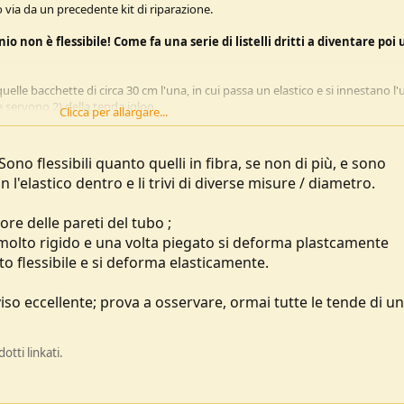
 via da un precedente kit di riparazione.
io non è flessibile! Come fa una serie di listelli dritti a diventare poi 
uelle bacchette di circa 30 cm l'una, in cui passa un elastico e si innestano l
ne servono 2) della tenda igloo.
Clicca per allargare...
a-fibra--id_4449969.html
 cagare e ormai li ho finiti (a furia di cambiarne),
Sono flessibili quanto quelli in fibra, se non di più, e sono
l'elastico dentro e li trivi di diverse misure / diametro.
da-in-alluminio-30cm-id_4743808.html
sore delle pareti del tubo ;
è molto rigido e una volta piegato si deforma plastcamente
o flessibile e si deforma elasticamente.
so eccellente; prova a osservare, ormai tutte le tende di un
tti linkati.