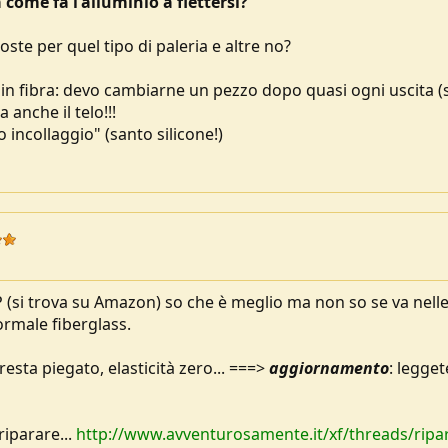
come fa l'alluminio a flettersi?
ste per quel tipo di paleria e altre no?
in fibra: devo cambiarne un pezzo dopo quasi ogni uscita (s
 anche il telo!!!
incollaggio" (santo silicone!)
(si trova su Amazon) so che è meglio ma non so se va nell
ormale fiberglass.
esta piegato, elasticità zero... ===>
aggiornamento
: legget
riparare...
http://www.avventurosamente.it/xf/threads/ripa