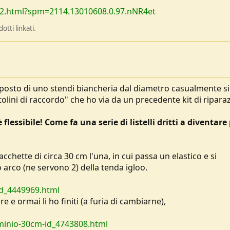
3552.html?spm=2114.13010608.0.97.nNR4et
tti linkati.
al posto di uno stendi biancheria dal diametro casualmente si
olini di raccordo" che ho via da un precedente kit di ripara
lessibile! Come fa una serie di listelli dritti a diventare
cchette di circa 30 cm l'una, in cui passa un elastico e si
co arco (ne servono 2) della tenda igloo.
-id_4449969.html
e ormai li ho finiti (a furia di cambiarne),
luminio-30cm-id_4743808.html