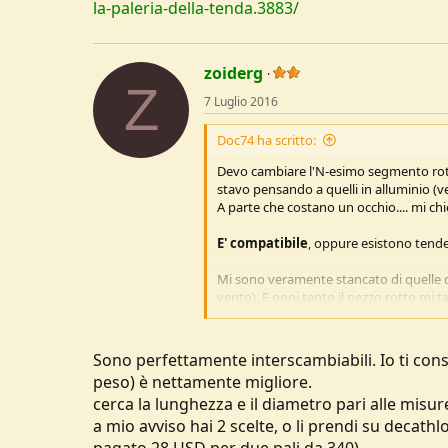
la-paleria-della-tenda.3883/
zoiderg
Z
7 Luglio 2016
Doc74 ha scritto:
Devo cambiare l'N-esimo segmento rotto
stavo pensando a quelli in alluminio (
A parte che costano un occhio.... mi ch
E' compatibile
, oppure esistono tende 
Mi sono veramente stancato di quelle c
vento). E ogni tanto il pezzo rotto mi tag
Ho in questo momento la tenda di nuovo
Doc
Sono perfettamente interscambiabili. Io ti cons
peso) è nettamente migliore.
cerca la lunghezza e il diametro pari alle misure 
a mio avviso hai 2 scelte, o li prendi su decath
pagato 28 USD per due pali da 340)