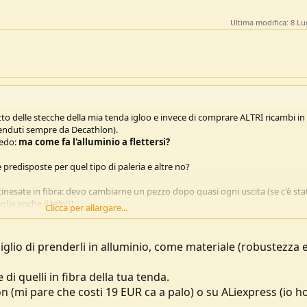
Ultima modifica:
8 Lu
 delle stecche della mia tenda igloo e invece di comprare ALTRI ricambi in 
venduti sempre da Decathlon).
iedo:
ma come fa l'alluminio a flettersi?
predisposte per quel tipo di paleria e altre no?
inesate in fibra: devo cambiarne un pezzo dopo quasi ogni uscita (se c'è sta
lia anche il telo!!!
Clicca per allargare...
 "sotto incollaggio" (santo silicone!)
iglio di prenderli in alluminio, come materiale (robustezza 
di quelli in fibra della tua tenda.
lon (mi pare che costi 19 EUR ca a palo) o su ALiexpress (io h