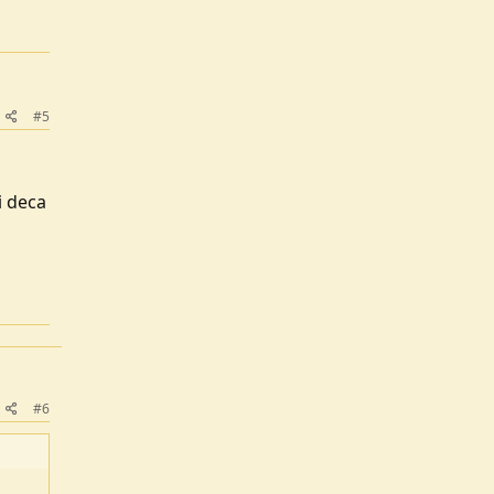
#5
i deca
#6