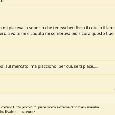
ro?
 mi piaceva lo sgancio che teneva ben fisso il cotello il lama
 però a volte mi è caduto mi sembrava più sicura questo tipo 
' sul mercato, ma piacciono, per cui, se ti piace.....
 coltello tutto piccolo mi piace molto extreme ratio black mamba
o? li vale qui 160 euro?