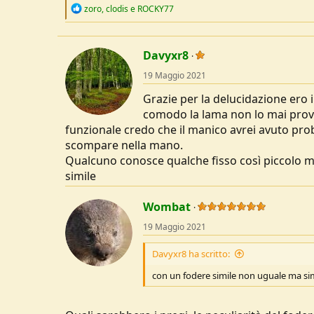
R
zoro
,
clodis
e
ROCKY77
e
a
c
t
Davyxr8
i
o
19 Maggio 2021
n
s
Grazie per la delucidazione ero i
:
comodo la lama non lo mai prova
funzionale credo che il manico avrei avuto p
scompare nella mano.
Qualcuno conosce qualche fisso così piccolo 
simile
Wombat
19 Maggio 2021
Davyxr8 ha scritto:
con un fodere simile non uguale ma si