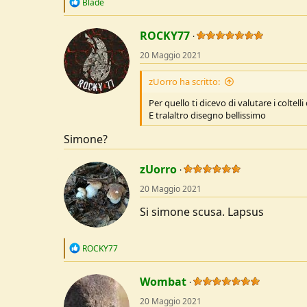
R
Blade
e
a
c
ROCKY77
t
20 Maggio 2021
i
o
n
zUorro ha scritto:
s
:
Per quello ti dicevo di valutare i coltell
E tralaltro disegno bellissimo
Simone?
zUorro
20 Maggio 2021
Si simone scusa. Lapsus
R
ROCKY77
e
a
c
Wombat
t
20 Maggio 2021
i