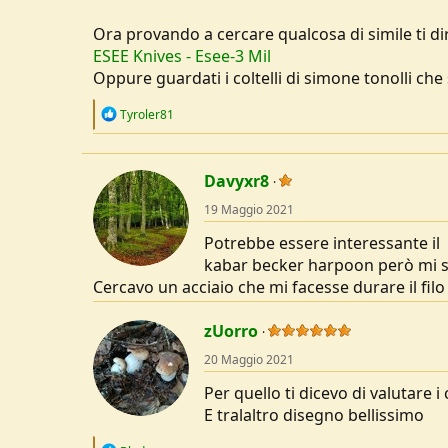
Ora provando a cercare qualcosa di simile ti dire
ESEE Knives - Esee-3 Mil
Oppure guardati i coltelli di simone tonolli ch
R
Tyroler81
e
a
c
t
Davyxr8
i
o
19 Maggio 2021
n
s
Potrebbe essere interessante il
:
kabar becker harpoon però mi se
Cercavo un acciaio che mi facesse durare il filo 
zUorro
20 Maggio 2021
Per quello ti dicevo di valutare i 
E tralaltro disegno bellissimo