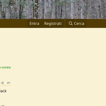
Entra
Registrati
Cerca
ù votata
#1
lack