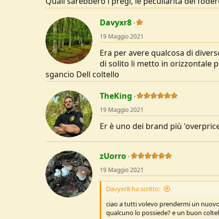
Quali sarebbero i pregi, le peculiarità del fode
Davyxr8
19 Maggio 2021
Era per avere qualcosa di diverso
di solito li metto in orizzontale
sgancio Dell coltello
TheKing
19 Maggio 2021
Er è uno dei brand più 'overpriced
zUorro
19 Maggio 2021
Davyxr8 ha scritto:
ciao a tutti volevo prendermi un nuovo
qualcuno lo possiede? e un buon coltell