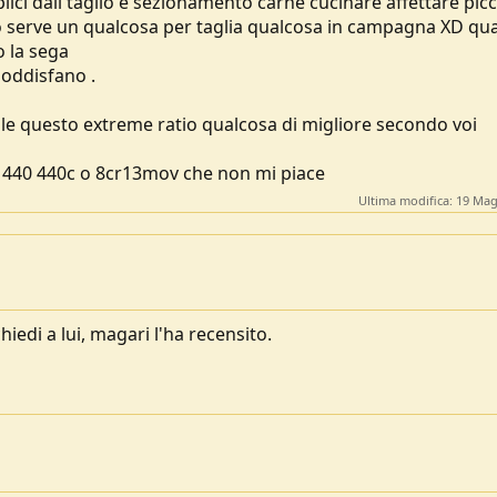
ici dall taglio e sezionamento carne cucinare affettare picc
 serve un qualcosa per taglia qualcosa in campagna XD q
o la sega
soddisfano .
le questo extreme ratio qualcosa di migliore secondo voi
o 440 440c o 8cr13mov che non mi piace
Ultima modifica:
19 Mag
iedi a lui, magari l'ha recensito.