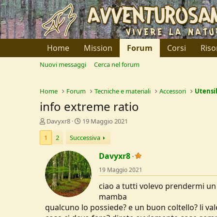
Home
Mission
Forum
Corsi
Riso
Nuovi messaggi
Cerca nel forum
Home
Forum
Tecniche e materiali
Accessori
Utensil
info extreme ratio
C
D
Davyxr8
19 Maggio 2021
r
a
1
2
Successiva
e
t
a
a
Davyxr8
t
d
o
i
19 Maggio 2021
r
I
e
n
ciao a tutti volevo prendermi un
D
i
mamba
i
z
qualcuno lo possiede? e un buon coltello? li va
s
i
c
o