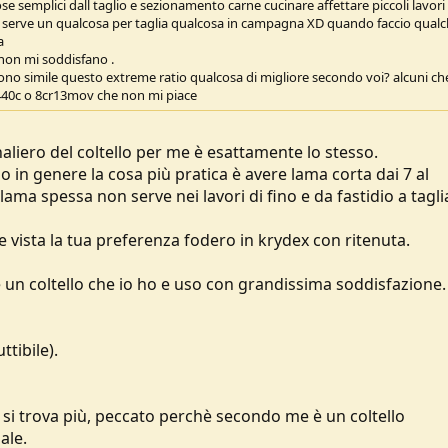
e semplici dall taglio e sezionamento carne cucinare affettare piccoli lavori 
erve un qualcosa per taglia qualcosa in campagna XD quando faccio qual
a
 non mi soddisfano .
ono simile questo extreme ratio qualcosa di migliore secondo voi? alcuni ch
 440c o 8cr13mov che non mi piace
aliero del coltello per me è esattamente lo stesso.
o in genere la cosa più pratica è avere lama corta dai 7 al
ma spessa non serve nei lavori di fino e da fastidio a tagli
vista la tua preferenza fodero in krydex con ritenuta.
è un coltello che io ho e uso con grandissima soddisfazione. 
tibile).
si trova più, peccato perchè secondo me è un coltello
ale.