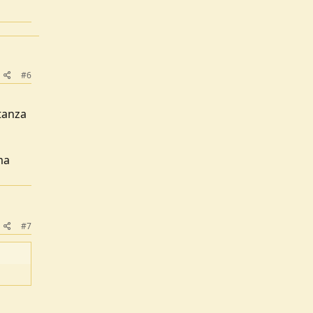
#6
tanza
ma
#7