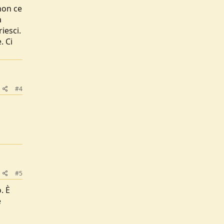
non ce
a
iesci.
. Ci
#4
#5
. È
è