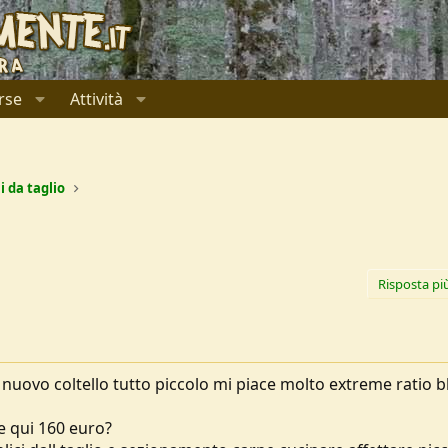
rse
Attività
i da taglio
Risposta pi
 nuovo coltello tutto piccolo mi piace molto extreme ratio b
le qui 160 euro?