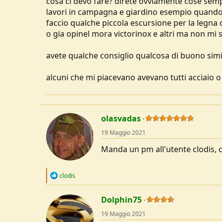
cosa ci devo fare? direte ovviamente cose sempl
u
lavori in campagna e giardino esempio quando
s
faccio qualche piccola escursione per la legna 
s
o gia opinel mora victorinox e altri ma non mi 
i
o
n
avete qualche consiglio qualcosa di buono simi
e
alcuni che mi piacevano avevano tutti acciaio 
olasvadas
19 Maggio 2021
Manda un pm all'utente clodis, ch
R
clodis
e
a
c
Dolphin75
t
19 Maggio 2021
i