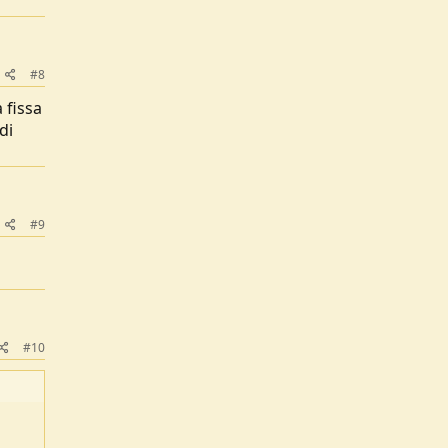
#8
 fissa
di
#9
#10