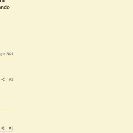
oli
uando
gio 2021
#2
#3