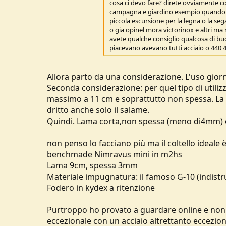
cosa ci devo fare? direte ovviamente cos
campagna e giardino esempio quando s
piccola escursione per la legna o la seg
o gia opinel mora victorinox e altri ma
avete qualche consiglio qualcosa di bu
piacevano avevano tutti acciaio o 440
Allora parto da una considerazione. L'uso giorn
Seconda considerazione: per quel tipo di utilizz
massimo a 11 cm e soprattutto non spessa. La la
dritto anche solo il salame.
Quindi. Lama corta,non spessa (meno di4mm) e 
non penso lo facciano più ma il coltello ideale 
benchmade Nimravus mini in m2hs
Lama 9cm, spessa 3mm
Materiale impugnatura: il famoso G-10 (indistrut
Fodero in kydex a ritenzione
Purtroppo ho provato a guardare online e non 
eccezionale con un acciaio altrettanto eccezion