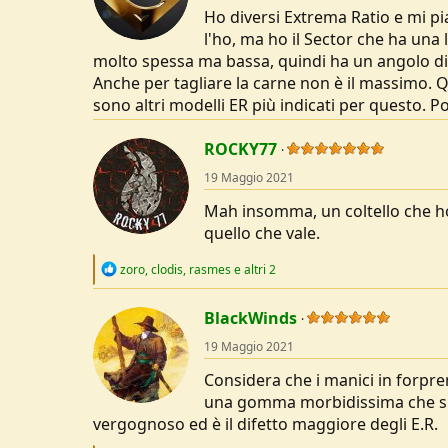
o
Ho diversi Extrema Ratio e mi pi
n
s
l'ho, ma ho il Sector che ha una
:
molto spessa ma bassa, quindi ha un angolo di a
Anche per tagliare la carne non è il massimo. Q
sono altri modelli ER più indicati per questo. P
ROCKY77
19 Maggio 2021
Mah insomma, un coltello che ho 
quello che vale.
R
zoro
,
clodis
,
rasmes
e altri 2
e
a
c
BlackWinds
t
19 Maggio 2021
i
o
Considera che i manici in forpren
n
s
una gomma morbidissima che si 
:
vergognoso ed è il difetto maggiore degli E.R.