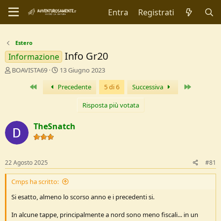
Entra
Registrati
Estero
Info Gr20
Informazione
C
D
BOAVISTA69
13 Giugno 2023
r
a
Primo
Ultimo
Precedente
5 di 6
Successiva
e
t
a
a
t
d
Risposta più votata
o
i
r
I
TheSnatch
e
n
D
i
i
z
s
i
22 Agosto 2025
#81
c
o
u
Cmps ha scritto:
s
s
Si esatto, almeno lo scorso anno e i precedenti si.
i
o
In alcune tappe, principalmente a nord sono meno fiscali... in un
n