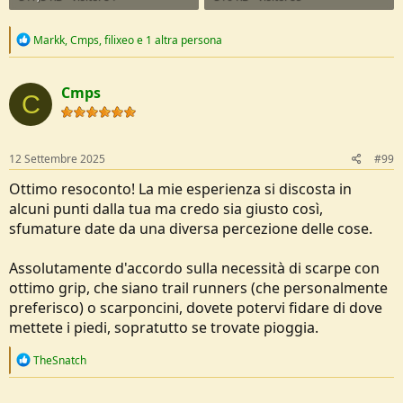
R
Markk
,
Cmps
,
filixeo
e 1 altra persona
e
a
c
Cmps
t
C
i
o
n
s
12 Settembre 2025
#99
:
Ottimo resoconto! La mie esperienza si discosta in
alcuni punti dalla tua ma credo sia giusto così,
sfumature date da una diversa percezione delle cose.
Assolutamente d'accordo sulla necessità di scarpe con
ottimo grip, che siano trail runners (che personalmente
preferisco) o scarponcini, dovete potervi fidare di dove
mettete i piedi, sopratutto se trovate pioggia.
R
TheSnatch
e
a
c