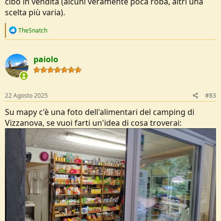
cibo in vendita (alcuni veramente poca roba, altri una
scelta più varia).
R
TheSnatch
e
a
c
paiolo
t
i
o
n
s
22 Agosto 2025
#83
:
Su mapy c'è una foto dell'alimentari del camping di
Vizzanova, se vuoi farti un'idea di cosa troverai: