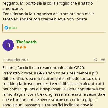
reggano. Mi porto sia la colla artiglio che il nastro
americano.
Considerando la lunghezza del tracciato non me la
sento ad andare con scarpe nuove non rodate
R
paiolo
e
a
c
TheSnatch
t
i
o
n
s
11 Settembre 2025
#98
:
Eccomi, faccio il mio resoconto del mio GR20.
Premetto 2 cose, il GR20 non so se è realmente il più
difficile d'Europa ma sicuramente richiede tanto, è un
trekking faticoso, per certi versi difficile e in alcuni tratti
pericoloso, quindi è indispensabile avere confidenza con
la montagna, con i trekking, essere allenati; la seconda è
che è fondamentale avere scarpe con ottimo grip, ci
sono alcuni passaggi su superfici inclinate dove le