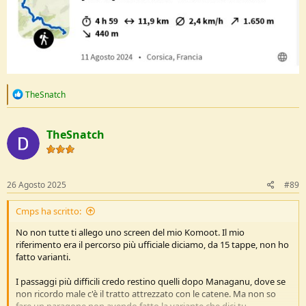
R
TheSnatch
e
a
c
TheSnatch
t
i
o
n
s
26 Agosto 2025
#89
:
Cmps ha scritto:
No non tutte ti allego uno screen del mio Komoot. Il mio
riferimento era il percorso più ufficiale diciamo, da 15 tappe, non ho
fatto varianti.
I passaggi più difficili credo restino quelli dopo Managanu, dove se
non ricordo male c'è il tratto attrezzato con le catene. Ma non so