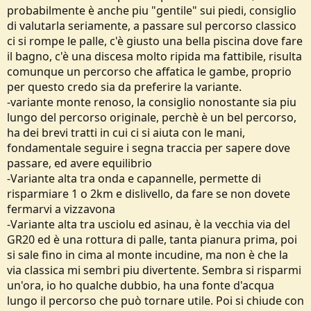
probabilmente è anche piu "gentile" sui piedi, consiglio
di valutarla seriamente, a passare sul percorso classico
ci si rompe le palle, c'è giusto una bella piscina dove fare
il bagno, c'è una discesa molto ripida ma fattibile, risulta
comunque un percorso che affatica le gambe, proprio
per questo credo sia da preferire la variante.
-variante monte renoso, la consiglio nonostante sia piu
lungo del percorso originale, perchè è un bel percorso,
ha dei brevi tratti in cui ci si aiuta con le mani,
fondamentale seguire i segna traccia per sapere dove
passare, ed avere equilibrio
-Variante alta tra onda e capannelle, permette di
risparmiare 1 o 2km e dislivello, da fare se non dovete
fermarvi a vizzavona
-Variante alta tra usciolu ed asinau, è la vecchia via del
GR20 ed è una rottura di palle, tanta pianura prima, poi
si sale fino in cima al monte incudine, ma non è che la
via classica mi sembri piu divertente. Sembra si risparmi
un'ora, io ho qualche dubbio, ha una fonte d'acqua
lungo il percorso che può tornare utile. Poi si chiude con