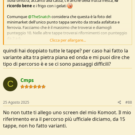
Sulla sinistra, accanto alla cassa, c'è anche della frutta fresca,
lo
ricordo bene
e i frigo con i gelati
Comunque
@TheSnatch
considera che questa è la foto del
minimarket dell'unico punto tappa servito da strada asfaltata e
ferrovia. Facciamo che è il massimo che troverai e diamogli
punteggio 10. Nelle altre tappe troverai rifornimenti con punteggio
da 2 a 6.
Clicca per allargare...
Non muori di fame sia chiaro, ma non dare per scontato di trovare
quindi hai doppiato tutte le tappe? per caso hai fatto la
questo assortimento ovunque. Una cosa che ho
sempre
trovato,
variante alta tra pietra piana ed onda e mi puoi dire che
per fortuna, sono state le birre da 0,5l.
tipo di percorso è e se ci sono passaggi difficili?
Non ho idea di come si faccia il cambio prenotazione. Tra rifugi al
completo e incertezza sulle tappe, avevo prenotato solo 4 rifugi, gli
Cmps
altri 4 ho pagato doppio.
C
25 Agosto 2025
#88
No non tutte ti allego uno screen del mio Komoot. Il mio
riferimento era il percorso più ufficiale diciamo, da 15
tappe, non ho fatto varianti.