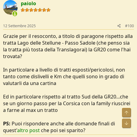
paiolo
t
i
o
n
s
12 Settembre 2025
#100
:
Grazie per il resoconto, a titolo di paragone rispetto alla
tratta Lago delle Stellune - Passo Sadole (che penso sia
la tratta più tosta della Translagorai) la GR20 come l'hai
trovata?
In particolare a livello di tratti esposti/pericolosi, non
tanto come dislivelli e Km che quelli sono in grado di
valutarli da una cartina
Ed in particolare rispetto al tratto Sud della GR20...che
se un giorno passo per la Corsica con la family riuscirei
a farne al max un tratto
PS:
Puoi rispondere anche alle domande finali di
quest'
altro post
che poi sei sparito?