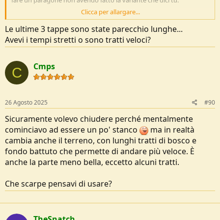
fare un paragone non avendo fatto la variante che dici tu.
Clicca per allargare...
Vedi l'allegato 271526
Le ultime 3 tappe sono state parecchio lunghe...
Avevi i tempi stretti o sono tratti veloci?
Cmps
C
26 Agosto 2025
#90
Sicuramente volevo chiudere perché mentalmente
cominciavo ad essere un po' stanco
ma in realtà
cambia anche il terreno, con lunghi tratti di bosco e
fondo battuto che permette di andare più veloce. È
anche la parte meno bella, eccetto alcuni tratti.
Che scarpe pensavi di usare?
TheSnatch