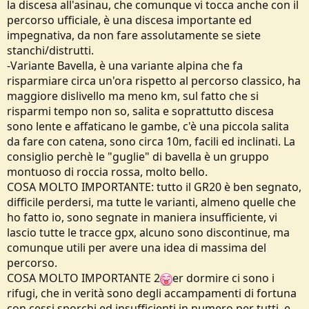
la discesa all'asinau, che comunque vi tocca anche con il
percorso ufficiale, è una discesa importante ed
impegnativa, da non fare assolutamente se siete
stanchi/distrutti.
-Variante Bavella, è una variante alpina che fa
risparmiare circa un'ora rispetto al percorso classico, ha
maggiore dislivello ma meno km, sul fatto che si
risparmi tempo non so, salita e soprattutto discesa
sono lente e affaticano le gambe, c'è una piccola salita
da fare con catena, sono circa 10m, facili ed inclinati. La
consiglio perchè le "guglie" di bavella è un gruppo
montuoso di roccia rossa, molto bello.
COSA MOLTO IMPORTANTE: tutto il GR20 è ben segnato,
difficile perdersi, ma tutte le varianti, almeno quelle che
ho fatto io, sono segnate in maniera insufficiente, vi
lascio tutte le tracce gpx, alcuno sono discontinue, ma
comunque utili per avere una idea di massima del
percorso.
COSA MOLTO IMPORTANTE 2
er dormire ci sono i
rifugi, che in verità sono degli accampamenti di fortuna
con cessi sporchi ed insufficienti in numero per tutti, e