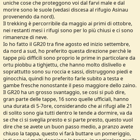
uniche cose che proteggono voi dal farvi male e dal
morire sono le suole (vedasi discesa al rifugio Asinau
provenendo da nord).
Il trekking è percorribile da maggio ai primi di ottobre,
nei restanti mesi i rifugi sono per lo più chiusi e ci sono
rimanenze di neve.
Io ho fatto il GR20 tra fine agosto ed inizio settembre,
da nord a sud, ho preferito questa direzione perchè le
tappe più difficili sono proprio le prime in particolare da
ortu piobbu a tighjettu, che hanno molto dislivello e
soprattutto sono su roccia e sassi, distruggono piedi e
ginocchia, quindi ho preferito farle subito a testa e
gambe fresche nonostante il peso maggiore dello zaino.
Il GR20 ha un grosso svantaggio, se cosi si può dire,
gran parte delle tappe, 16 sono quelle ufficiali, hanno
una durata di 5-7ore, considerando che ai rifugi alle 21
di solito sono gia tutti dentro le tende a dormire, va da
se che ci si sveglia presto e si parte presto, questo vuol
dire che se avete un buon passo medio, a pranzo avete
chiuso la tappa, questo vi farà buttare un pomeriggio,