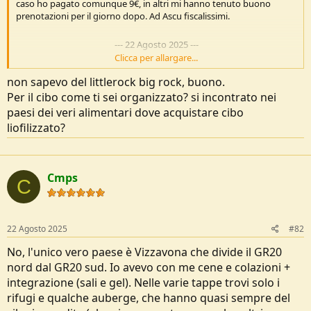
caso ho pagato comunque 9€, in altri mi hanno tenuto buono
e
prenotazioni per il giorno dopo. Ad Ascu fiscalissimi.
---
22 Agosto 2025
---
Clicca per allargare...
non sapevo del littlerock big rock, buono.
Per il cibo come ti sei organizzato? si incontrato nei
Io ho usato senza problemi una Lanshan 1. Solo in un paio di casi,
dove era impossibile picchettare, ho usato la tecnica big rock little
paesi dei veri alimentari dove acquistare cibo
rock.
liofilizzato?
Cmps
C
22 Agosto 2025
#82
No, l'unico vero paese è Vizzavona che divide il GR20
nord dal GR20 sud. Io avevo con me cene e colazioni +
integrazione (sali e gel). Nelle varie tappe trovi solo i
rifugi e qualche auberge, che hanno quasi sempre del