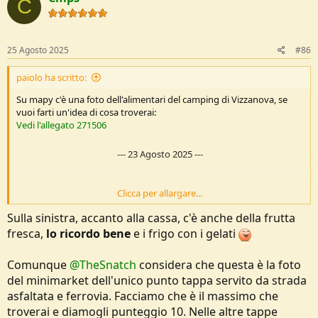
C
25 Agosto 2025
#86
paiolo ha scritto:
Su mapy c'è una foto dell'alimentari del camping di Vizzanova, se
vuoi farti un'idea di cosa troverai:
Vedi l'allegato 271506
---
23 Agosto 2025
---
Clicca per allargare...
Qui vedi meglio:
https://maps.app.goo.gl/k6dL4JafZN8gNLpVA?g_st=ac
Sulla sinistra, accanto alla cassa, c'è anche della frutta
fresca,
lo ricordo bene
e i frigo con i gelati
Comunque
@TheSnatch
considera che questa è la foto
del minimarket dell'unico punto tappa servito da strada
asfaltata e ferrovia. Facciamo che è il massimo che
troverai e diamogli punteggio 10. Nelle altre tappe