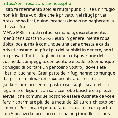
https://pnr-resa.corsica/index.php
il sito fa riferimento solo ai rifugi "pubblici" se un rifugio
non è in lista vuol dire che è privato. Nei rifugi privati i
prezzi sono fissi, quindi prenotazione o no pagherete la
stessa cifra
MANGIARE: in tutti i rifugi si mangia, discretamente. I
menù cena costano 20-25 euro in genere, niente roba
tipica locale, ma è comunque una cena onesta e calda. i
privati costano un pò di più dei pubblici in genere, non li
ho provati. Tutti i rifugi mettono a disposizione delle
cucine da campeggio, con pentole e padelle (comunque
consiglio di portare un pentolino vostro), dove siete
liberi di cucinare. Gran parte dei rifugi hanno comunque
dei piccoli minimarket dove acquistare cioccolate
(snikers onnipresente), pasta, riso, sughi, scatolette di
legumi o di legumi con salcicce,robe basiche e a prezzi
elevati, che comunque possono essere cucinate da voi e
farvi risparmiare piu della metà dei 20 euro richiesto per
il menù. Per i pranzi potete fare lo stesso, io ero partito
con 5 pranzi da fare con cold soaking (noodles o cous