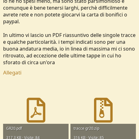
io ne ho spesi meno, ma sono stato parsimonioso e
comunque è bene tenersi larghi, perchè difficilmente
avrete rete e non potete giocarvi la carta di bonifici o
paypal.
In ultimo vi lascio un PDF riassuntivo delle singole tracce
e qualche particolarità. i tempi indicati sono per una
buona andatura media, io in linea di massima mi ci sono
ritrovato, ad eccezione delle ultime tappe in cui ho
sforato di circa un'ora
Allegati
GR20.pdf
tracce gr20.zip
317,3 KB · Visite: 84
316 KB · Visite: 85