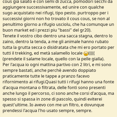
cous già salato e con semi di zucca, pomodori secchi da
aggiungere successivamente, ed unire con qualche
sugo acquistato nei rifugi, tipo pesto. purtroppo per i
successivi giorni non ho trovato il cous cous, se non al
penultimo giorno a rifugio usciolu, che ha comunque un
buon market ed i prezzi piu "bassi" del gr20).
Tenete il vostro cibo dentro una sacca stagna, dentro lo
zaino, dentro la tenda, a me gli animale hanno rubato
tutta la grutta secca o disidratata che mi ero portato per
tutti il trekking, ed metà salamello locale
(((((
(prendete il salame locale, quello con la pelle gialla).
Per l'acqua io ogni mattina partivo con 2 litri, e mi sono
sempre bastati, anche perchè avendo doppiato
praticamente tutte le tappe a pranzo facevo
rifornimento ai rifugi.Quasi tutti i rifugi hanno una fonte
d'acqua montana o filtrata, delle fonti sono presenti
anche lungo il percorso, ci sono anche corsi d'acqua, ma
spesso si spassa in zone di pascolo, quindi eviterei
quest'ultime. Io avevo con me un filtro, e dovunque
prendessi l'acqua l'ho usato sempre, sempre.