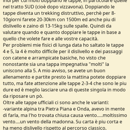
indi per cui molti doppiano le tappe, in particolare quelle
nel tratto SUD (cioè dopo vizzavona). Doppiando le
tappe diventa un trekking distruttivo, perchè per 8-
10giorni farete 20-30km con 1500m ed anche piu di
dislivello e zaino di 13-15kg sulle spalle. Quindi da
valutare quando e quanto doppiare le tappe in base a
quello che volete fare e alle vostre capacità.
Per problemi mie fisici di lunga data ho saltato le tappe
4 e 5, la 4 è molto difficile per il dislivello e dei passaggi
con catene e arrampicate basiche, ho visto che
nonostante sia una tappa impegnativa "molti" la
uniscono alla 5. A mio avviso, se avete un buon
allenamento e partite presto la mattina potete doppiare
tutto, ma fate attenzione alle tappe 2-3-4 che sono le piu
dure ed è meglio lasciare una di queste singola in modo
da riposare un pò.
Oltre alle tappe ufficiali ci sono anche le varianti:
-variante alpina tra Pietra Piana e Onda, avevo in mente
di farla, ma l'ho trovata chiusa causa vento.....moltissimo
vento....un vento della madonna. Su carta è piu corta e
ha meno dislivello rispetto al percorso classico,