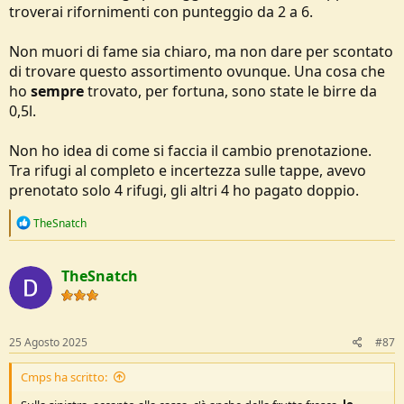
troverai rifornimenti con punteggio da 2 a 6.
Non muori di fame sia chiaro, ma non dare per scontato
di trovare questo assortimento ovunque. Una cosa che
ho
sempre
trovato, per fortuna, sono state le birre da
0,5l.
Non ho idea di come si faccia il cambio prenotazione.
Tra rifugi al completo e incertezza sulle tappe, avevo
prenotato solo 4 rifugi, gli altri 4 ho pagato doppio.
R
TheSnatch
e
a
c
TheSnatch
t
i
o
n
s
25 Agosto 2025
#87
:
Cmps ha scritto: